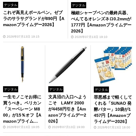
デジタル
デジタル
これぞ高見えボールペン。ゼブ
極細シャープペンの最終兵器、
ラのサラサグランドが890円【A
ぺんてるオレンズネロ0.2mmが
mazonプライムデー2026】
1777円【Amazonプライムデー
2026】
2026年07月13日 19:15
2026年07月13日 19:10
デジタル
デジタル
デジタル
一生モノこそお得に
文具沼の入口へよう
罪悪感まで軽くして
買うべき。ペリカン
こそ LAMY 2000
くれる「SUNAO 発
「スーベレーン M8
が4458円引き【Am
酵バター」10袋が1
00」が15％オフ【A
azonプライムデー2
457円【Amazonプ
mazonプライムデ
026】
ライムデー2026】
ー2026】
2026年07月13日 19:05
2026年07月13日 19:00
2026年07月13日 18:00