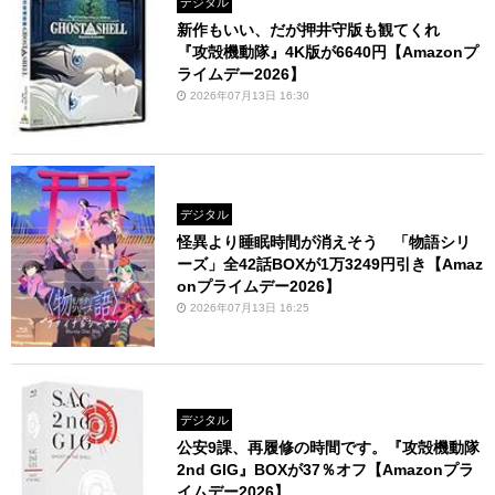
デジタル
新作もいい、だが押井守版も観てくれ
『攻殻機動隊』4K版が6640円【Amazonプ
ライムデー2026】
2026年07月13日 16:30
デジタル
怪異より睡眠時間が消えそう 「物語シリ
ーズ」全42話BOXが1万3249円引き【Amaz
onプライムデー2026】
2026年07月13日 16:25
デジタル
公安9課、再履修の時間です。『攻殻機動隊
2nd GIG』BOXが37％オフ【Amazonプラ
イムデー2026】