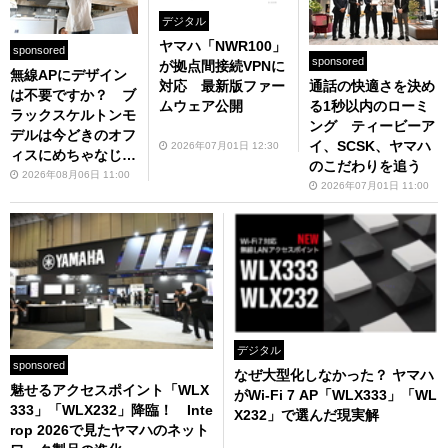
デジタル
ヤマハ「NWR100」
sponsored
sponsored
が拠点間接続VPNに
無線APにデザイン
対応 最新版ファー
通話の快適さを決め
は不要ですか？ ブ
ムウェア公開
る1秒以内のローミ
ラックスケルトンモ
ング ティービーア
デルは今どきのオフ
イ、SCSK、ヤマハ
2026年07月01日 12:30
ィスにめちゃなじむ
のこだわりを追う
んです
2026年08月06日 11:00
2026年07月01日 11:00
デジタル
sponsored
なぜ大型化しなかった？ ヤマハ
魅せるアクセスポイント「WLX
がWi-Fi 7 AP「WLX333」「WL
333」「WLX232」降臨！ Inte
X232」で選んだ現実解
rop 2026で見たヤマハのネット