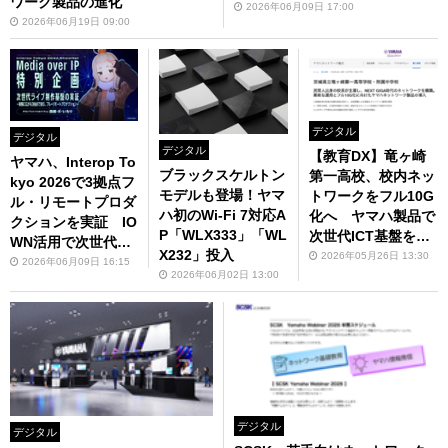
ワーク製品の進化
2026年06月09日 17:00
2026年06月19日 09:00
デジタル
デジタル
デジタル
【教育DX】竜ヶ崎
ヤマハ、Interop To
ブラックスケルトン
第一高校、校内ネッ
kyo 2026で3拠点フ
モデルも登場！ヤマ
トワークをフル10G
ル・リモートプロダ
ハ初のWi-Fi 7対応A
化へ ヤマハ製品で
クションを実証 IO
P「WLX333」「WL
次世代ICT基盤を構
WN活用で次世代ラ
X232」投入
築
2026年05月26日 13:30
イブ制作へ
2026年06月09日 16:15
2026年06月02日 13:00
デジタル
デジタル