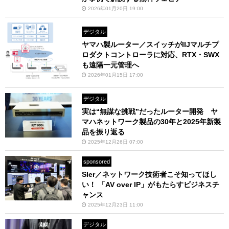
2026年01月20日 19:00
デジタル
ヤマハ製ルーター／スイッチがIIJマルチプ
ロダクトコントローラに対応、RTX・SWX
も遠隔一元管理へ
2026年01月15日 17:00
デジタル
実は“無謀な挑戦”だったルーター開発 ヤ
マハネットワーク製品の30年と2025年新製
品を振り返る
2025年12月26日 07:00
sponsored
SIer／ネットワーク技術者こそ知ってほし
い！ 「AV over IP」がもたらすビジネスチ
ャンス
2025年12月23日 11:00
デジタル