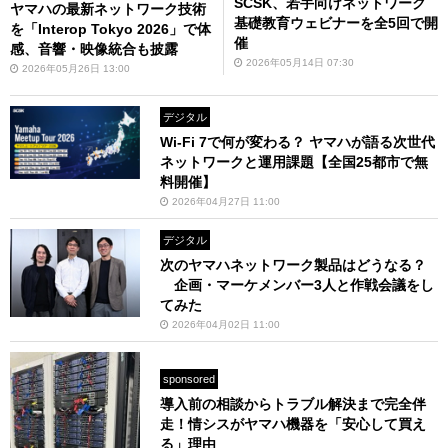
SCSK、若手向けネットワーク
ヤマハの最新ネットワーク技術
基礎教育ウェビナーを全5回で開
を「Interop Tokyo 2026」で体
催
感、音響・映像統合も披露
2026年05月14日 07:30
2026年05月26日 13:00
デジタル
Wi-Fi 7で何が変わる？ ヤマハが語る次世代
ネットワークと運用課題【全国25都市で無
料開催】
2026年04月27日 11:00
デジタル
次のヤマハネットワーク製品はどうなる？
企画・マーケメンバー3人と作戦会議をし
てみた
2026年04月02日 11:00
sponsored
導入前の相談からトラブル解決まで完全伴
走！情シスがヤマハ機器を「安心して買え
る」理由