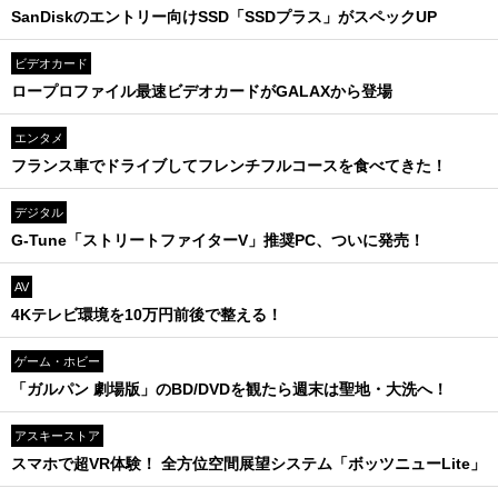
SanDiskのエントリー向けSSD「SSDプラス」がスペックUP
ビデオカード
ロープロファイル最速ビデオカードがGALAXから登場
エンタメ
フランス車でドライブしてフレンチフルコースを食べてきた！
デジタル
G-Tune「ストリートファイターV」推奨PC、ついに発売！
AV
4Kテレビ環境を10万円前後で整える！
ゲーム・ホビー
「ガルパン 劇場版」のBD/DVDを観たら週末は聖地・大洗へ！
アスキーストア
スマホで超VR体験！ 全方位空間展望システム「ボッツニューLite」