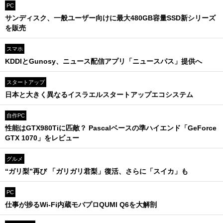
PC
サンディスク、一般ユーザー向けに最大480GB容量SSD新シリーズ
を販売
スマホ
KDDIとGunosy、ニュース配信アプリ「ニュースパス」提供へ
スタートアップ
日本と大きく異なるイスラエルスタートアップエコシステム
自作PC
性能はGTX980Tiに匹敵？ Pascalベースの準ハイエンド「GeForce
GTX 1070」をレビュー
グルメ
“ガリ梨”再び 「ガリガリ君梨」復活、さらに「スイカ」も
PC
仕事が捗るWi-Fi内蔵モバプロQUMI Q6を大解剖