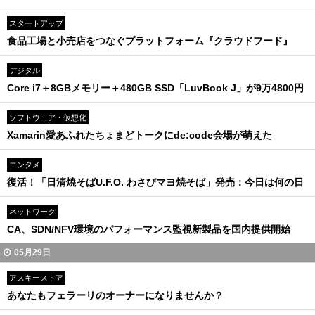
スタートアップ
食品工場と小売店をつなぐプラットフォーム『クラウドフード』
デジタル
Core i7＋8GBメモリー＋480GB SSD「LuvBook J」が9万4800円
ソフトウェア・仮想化
Xamarin愛あふれたちょまどトークにde:code会場が萌えた
エンタメ
復活！「日清焼そばU.F.O. わさびマヨ焼そば」発売：今日は何の日
ネットワーク
CA、SDN/NFV環境のパフォーマンス監視新製品を国内提供開始
05月29日
アスキーストア
あなたもフェラーリのオーナーになりませんか？