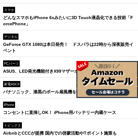
スマホ
どんなスマホもiPhone 6sみたいに3D Touch液晶化できる技術「F
orcePhone」
デジタル
GeForce GTX 1080は本日発売！ ドスパラは22時から深夜販売イ
ベント
PCパーツ
ASUS、LED発光機能付きX99マザーボードを発売
家電ASCII
パナソニック、漆黒のボール扇風機を開発
iPhone
コンセントに直挿しOK！ iPhone用バッテリー内蔵ケース
トピックス
AirbnbとCCCが提携 国内での啓蒙活動やTポイント施策も