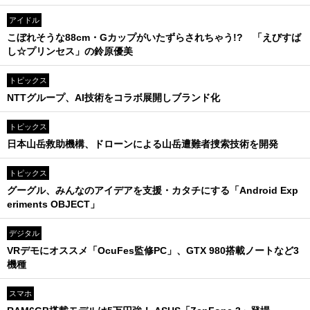
アイドル
こぼれそうな88cm・Gカップがいたずらされちゃう!? 「えびすば
し☆プリンセス」の鈴原優美
トピックス
NTTグループ、AI技術をコラボ展開しブランド化
トピックス
日本山岳救助機構、ドローンによる山岳遭難者捜索技術を開発
トピックス
グーグル、みんなのアイデアを支援・カタチにする「Android Exp
eriments OBJECT」
デジタル
VRデモにオススメ「OcuFes監修PC」、GTX 980搭載ノートなど3
機種
スマホ