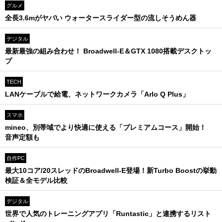
グルメ
全長3.6mがヤバい ウォータースライダー型の流しそうめん器
デジタル
最新最強の組み合わせ！ Broadwell-E＆GTX 1080搭載デスクトッ
プ
TECH
LANケーブルで給電、ネットワークカメラ「Arlo Q Plus」
スマホ
mineo、別帯域でより快適に使える「プレミアムコース」開始！
音声定額も
自作PC
最大10コア/20スレッドのBroadwell-E登場！新Turbo Boostの挙動
検証＆全モデル比較
デジタル
世界で人気のトレーニングアプリ「Runtastic」と連携するリスト