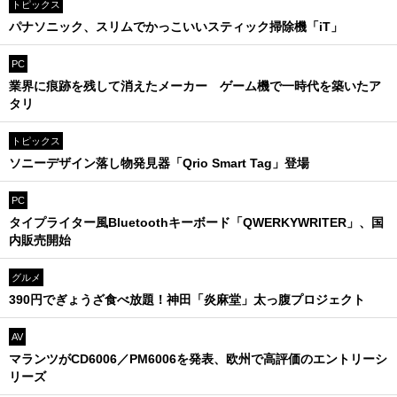
トピックス
パナソニック、スリムでかっこいいスティック掃除機「iT」
PC
業界に痕跡を残して消えたメーカー ゲーム機で一時代を築いたア
タリ
トピックス
ソニーデザイン落し物発見器「Qrio Smart Tag」登場
PC
タイプライター風Bluetoothキーボード「QWERKYWRITER」、国
内販売開始
グルメ
390円でぎょうざ食べ放題！神田「炎麻堂」太っ腹プロジェクト
AV
マランツがCD6006／PM6006を発表、欧州で高評価のエントリーシ
リーズ