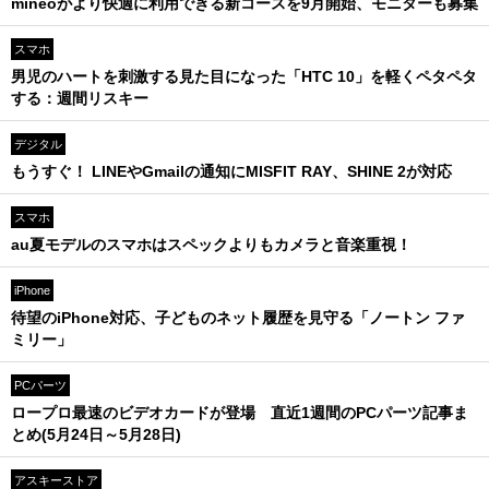
mineoがより快適に利用できる新コースを9月開始、モニターも募集
スマホ
男児のハートを刺激する見た目になった「HTC 10」を軽くペタペタ
する：週間リスキー
デジタル
もうすぐ！ LINEやGmailの通知にMISFIT RAY、SHINE 2が対応
スマホ
au夏モデルのスマホはスペックよりもカメラと音楽重視！
iPhone
待望のiPhone対応、子どものネット履歴を見守る「ノートン ファ
ミリー」
PCパーツ
ロープロ最速のビデオカードが登場 直近1週間のPCパーツ記事ま
とめ(5月24日～5月28日)
アスキーストア