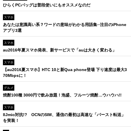
ひらくPCバッグは普段使いにもオススメなのだ
スマホ
あなたは意識高い系？ワードの意味がわかる用語集─注目のiPhone
アプリ3選
スマホ
au2016年夏スマホ発表、新サービスで「auは大きく変わる」
スマホ
【au2016夏スマホ】HTC 10と新Qua phone登場 下り速度は最大3
70Mbpsに！
グルメ
焼酎100種 3000円で飲み放題！泡盛、フルーツ焼酎…ウハウハ!!
スマホ
IIJmio対抗!? OCNのSIM、通信の最初は高速な「バースト転送」
を実装！