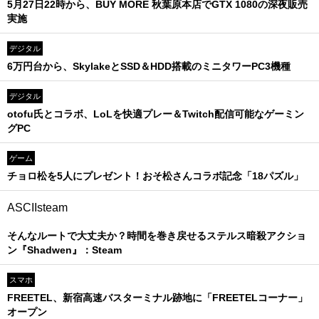
5月27日22時から、BUY MORE 秋葉原本店でGTX 1080の深夜販売
実施
デジタル
6万円台から、SkylakeとSSD＆HDD搭載のミニタワーPC3機種
デジタル
otofu氏とコラボ、LoLを快適プレー＆Twitch配信可能なゲーミン
グPC
ゲーム
チョロ松を5人にプレゼント！おそ松さんコラボ記念「18パズル」
ASCIIsteam
そんなルートで大丈夫か？時間を巻き戻せるステルス暗殺アクショ
ン『Shadwen』：Steam
スマホ
FREETEL、新宿高速バスターミナル跡地に「FREETELコーナー」
オープン