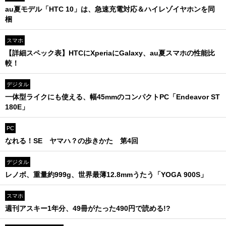
au夏モデル「HTC 10」は、急速充電対応＆ハイレゾイヤホンを同
梱
スマホ
【詳細スペック表】HTCにXperiaにGalaxy、au夏スマホの性能比
較！
デジタル
一体型ライクにも使える、幅45mmのコンパクトPC「Endeavor ST
180E」
PC
なれる！SE ヤマハ？の歩きかた 第4回
デジタル
レノボ、重量約999g、世界最薄12.8mmうたう「YOGA 900S」
スマホ
週刊アスキー1年分、49冊がたった490円で読める!?