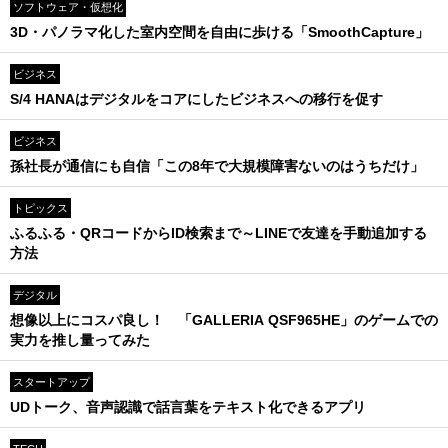
ソフトウェア・仮想化
3D・パノラマ化した室内空間を自由に歩ける「SmoothCapture」
ビジネス
S/4 HANAはデジタルをコアにしたビジネスへの移行を促す
ビジネス
孫社長が通信にも自信「この8年で大規模障害ないのはうちだけ」
トピックス
ふるふる・QRコードからID検索まで～LINEで友達を手動追加する
方法
デジタル
想像以上にコスパ良し！ 「GALLERIA QSF965HE」のゲームでの
実力を推し量ってみた
スタートアップ
UDトーク、音声認識で話言葉をテキスト化できるアプリ