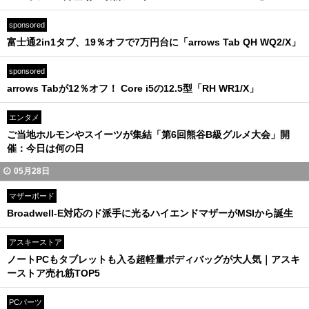
sponsored
富士通2in1タブ、19％オフで7万円台に「arrows Tab QH WQ2/X」
sponsored
arrows Tabが12％オフ！ Core i5の12.5型「RH WR1/X」
エンタメ
ご当地ホルモンやスイーツが集結「第6回熊谷B級グルメ大会」開
催：今日は何の日
05月28日
マザーボード
Broadwell-E対応のド派手に光るハイエンドマザーがMSIから誕生
アスキーストア
ノートPCもタブレットも入る超軽量ボディバッグが大人気｜アスキ
ーストア売れ筋TOP5
PCパーツ