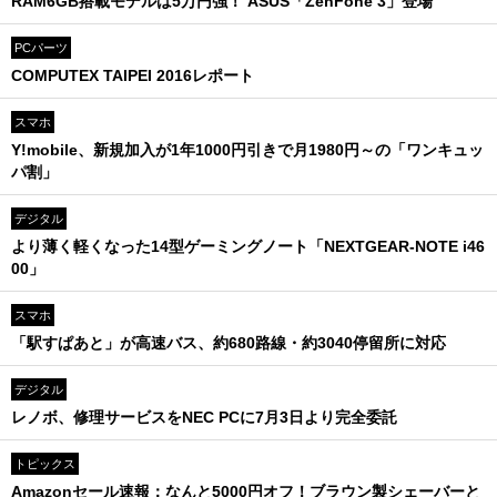
RAM6GB搭載モデルは5万円強！ ASUS「ZenFone 3」登場
PCパーツ
COMPUTEX TAIPEI 2016レポート
スマホ
Y!mobile、新規加入が1年1000円引きで月1980円～の「ワンキュッ
パ割」
デジタル
より薄く軽くなった14型ゲーミングノート「NEXTGEAR-NOTE i46
00」
スマホ
「駅すぱあと」が高速バス、約680路線・約3040停留所に対応
デジタル
レノボ、修理サービスをNEC PCに7月3日より完全委託
トピックス
Amazonセール速報：なんと5000円オフ！ブラウン製シェーバーと