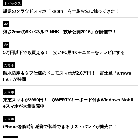
トピックス
話題のクラウドスマホ「Robin」を一足お先に触ってきた！
AV
薄さ2mmの8Kパネル!? NHK「技研公開2016」が開催中！
AV
5万円以下でも買える！ 安いPC用4Kモニターをテレビにする
スマホ
防水防塵＆タフ仕様のドコモスマホが2.6万円！ 富士通「arrows
Fit」が特価
スマホ
東芝スマホが2980円！ QWERTYキーボード付きWindows Mobil
eスマホが大量販売中
スマホ
iPhoneを腕時計感覚で装着できるリストバンドが発売に！