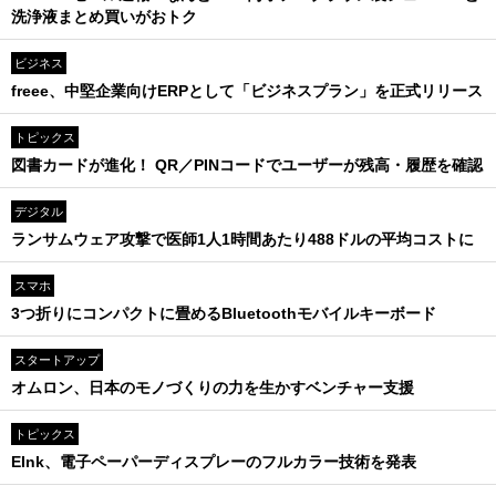
洗浄液まとめ買いがおトク
ビジネス
freee、中堅企業向けERPとして「ビジネスプラン」を正式リリース
トピックス
図書カードが進化！ QR／PINコードでユーザーが残高・履歴を確認
デジタル
ランサムウェア攻撃で医師1人1時間あたり488ドルの平均コストに
スマホ
3つ折りにコンパクトに畳めるBluetoothモバイルキーボード
スタートアップ
オムロン、日本のモノづくりの力を生かすベンチャー支援
トピックス
EInk、電子ペーパーディスプレーのフルカラー技術を発表