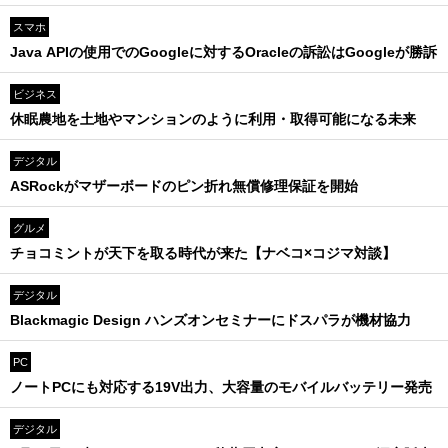
スマホ
Java APIの使用でのGoogleに対するOracleの訴訟はGoogleが勝訴
ビジネス
休眠農地を土地やマンションのように利用・取得可能になる未来
デジタル
ASRockがマザーボードのピン折れ無償修理保証を開始
グルメ
チョコミントが天下を取る時代が来た【ナベコ×コジマ対談】
デジタル
Blackmagic Design ハンズオンセミナーにドスパラが機材協力
PC
ノートPCにも対応する19V出力、大容量のモバイルバッテリー発売
デジタル