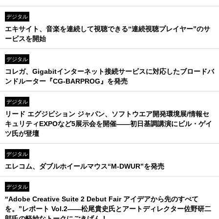
デジタル
エキサイト、音楽を連続して視聴できる“連続視聴プレイヤー”のサ
ービスを開始
デジタル
コレガ、Gigabitインターネット接続サービスに対応したブロードバ
ンドルーター『CG-BARPROG』を発売
デジタル
リード エグジビション ジャパン、ソフトウエア開発環境展/情報セ
キュリティEXPOなど5展示会を開催――初日基調講演にビル・ゲイ
ツ氏が登壇
デジタル
エレコム、ダブルホイールマウス“M-DWUR”を発売
デジタル
“Adobe Creative Suite 2 Debut Fair アイデアから先のすべて
を。”レポート Vol.2――松尾貴史氏とアートディレクター佐野研二
郎氏の軽妙なトークにごきげん！