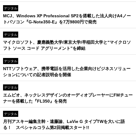
デジタル
MCJ、Windows XP Professional SP2を搭載した法人向けA4ノー
トパソコン『G-Note350-E』を7万9800円で発売
デジタル
マイクロソフト、慶應義塾大学/東京大学/早稲田大学と“マイクロソ
フト ソース コード アグリーメント”を締結
デジタル
NTTソフトウェア、携帯電話を活用した企業向けビジネスソリュー
ションについての記者説明会を開催
デジタル
エムピオ、ネックレスデザインのオーディオプレーヤーにFMチュー
ナーを搭載した『FL350』を発売
デジタル
月刊アスキー編集主幹・遠藤諭、LaVie G タイプTWを大いに語
る！ スペシャルコラム第2回掲載スタート!!