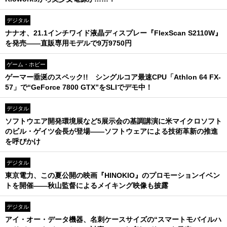
デジタル
ナナオ、21.1インチワイド液晶ディスプレー『FlexScan S2110W』
を発売――直販専用モデルで9万9750円
ゲーム・ホビー
ゲーマー垂涎のスペック!! シングルコア最速CPU「Athlon 64 FX-
57」で“GeForce 7800 GTX”をSLIでデモ中！
デジタル
ソフトウエア開発環境展など5展示会の基調講演に米マイクロソフト
のビル・ゲイツ会長が登場――ソフトウェアによる技術革新の推進
を呼びかけ
デジタル
東京電力、この夏公開の映画『HINOKIO』のプロモーションイベン
トを開催――秋山監督によるメイキング映像も披露
デジタル
アイ・オー・データ機器、名刺ケースサイズの“スマートモバイルハ