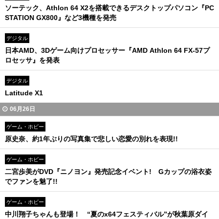
ソーテック、Athlon 64 X2を搭載できるデスクトップパソコン『PC
STATION GX800』など3機種を発売
デジタル
日本AMD、3Dゲーム向けプロセッサー『AMD Athlon 64 FX-57プ
ロセッサ』を発表
デジタル
Latitude X1
06月26日
ゲーム・ホビー
原史奈、約1年ぶりの写真集で悲しい恋愛の別れを表現!!
ゲーム・ホビー
二宮歩美がDVD『ニノヨン』発売記念イベント! Gカップの浴衣姿
でファンを魅了!!
ゲーム・ホビー
中川翔子ちゃんも登場！ “夏のx64フェスティバル”が秋葉原ダイ