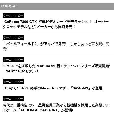
06月24日
ゲーム・ホビー
“GeForce 7800 GTX”搭載ビデオカード発売ラッシュ!! オーバー
クロックモデルなど4メーカーから同時発売！
ゲーム・ホビー
「バトルフィールド2」がアキバで発売! しかしあっと言う間に完
売!
ゲーム・ホビー
“EM64T”を搭載したPentium 4の新モデル“5x1”シリーズ販売開始!
541/551の2モデル！
ゲーム・ホビー
ECSから“i945G”搭載のMicro ATXマザー「945G-M3」が登場!
ゲーム・ホビー
時代は二重構造に!? 星野金属工業から新機構を採用した高級アル
ミケース「ALTIUM ALCADIA X-1」が登場!