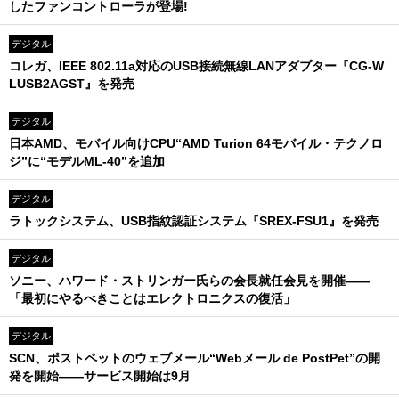
したファンコントローラが登場!
デジタル
コレガ、IEEE 802.11a対応のUSB接続無線LANアダプター『CG-W
LUSB2AGST』を発売
デジタル
日本AMD、モバイル向けCPU“AMD Turion 64モバイル・テクノロ
ジ”に“モデルML-40”を追加
デジタル
ラトックシステム、USB指紋認証システム『SREX-FSU1』を発売
デジタル
ソニー、ハワード・ストリンガー氏らの会長就任会見を開催――
「最初にやるべきことはエレクトロニクスの復活」
デジタル
SCN、ポストペットのウェブメール“Webメール de PostPet”の開
発を開始――サービス開始は9月