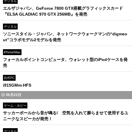
デジタル
エルザジャパン、GeForce 7800 GTX搭載グラフィックスカード
『ELSA GLADIAC 970 GTX 256MB』を発売
デジタル
ソニースタイル・ジャパン、ネットワークウォークマンの“digmeo
ut”コラボモデル2モデルを発売
iPhone/Mac
フォーカルポイントコンピュータ、ウォレット型のiPodケースを発
売
自作PC
i915GMm-HFS
06月22日
ゲーム・ホビー
サッカーボールから音が鳴る! 空気を入れて膨らませて使用するユ
ニークなスピーカが発売！
デジタル