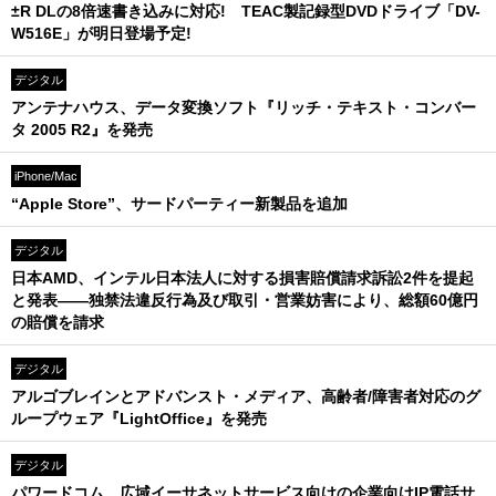
±R DLの8倍速書き込みに対応! TEAC製記録型DVDドライブ「DV-
W516E」が明日登場予定!
デジタル
アンテナハウス、データ変換ソフト『リッチ・テキスト・コンバー
タ 2005 R2』を発売
iPhone/Mac
“Apple Store”、サードパーティー新製品を追加
デジタル
日本AMD、インテル日本法人に対する損害賠償請求訴訟2件を提起
と発表――独禁法違反行為及び取引・営業妨害により、総額60億円
の賠償を請求
デジタル
アルゴブレインとアドバンスト・メディア、高齢者/障害者対応のグ
ループウェア『LightOffice』を発売
デジタル
パワードコム、広域イーサネットサービス向けの企業向けIP電話サ