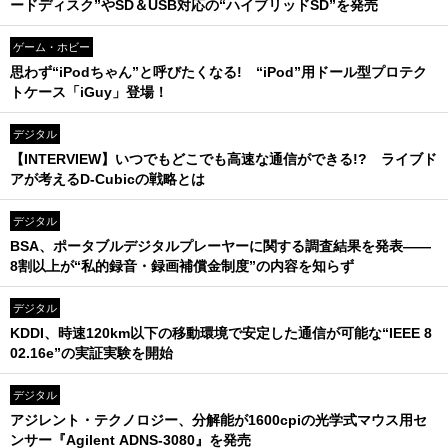
ードディスク”やSD＆USB対応の“ハイブリッドSD”を発売
ゲーム・ホビー
思わず“iPodちゃん”と呼びたくなる! “iPod”用ドール型プロテク
トケース「iGuy」登場！
デジタル
【INTERVIEW】いつでもどこでも高速な通信ができる!? ライブド
アが考えるD-Cubicの戦略とは
デジタル
BSA、ポータブルデジタルプレーヤーに関する調査結果を発表――
8割以上が“私的録音・録画補償金制度”の内容を知らず
デジタル
KDDI、時速120km以下の移動環境で安定した通信が可能な“IEEE 8
02.16e”の実証実験を開始
デジタル
アジレント・テクノロジー、分解能が1600cpiの光学式マウス用セ
ンサー『Agilent ADNS-3080』を発売