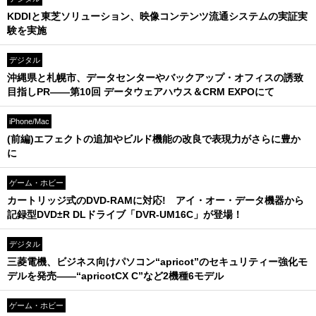
KDDIと東芝ソリューション、映像コンテンツ流通システムの実証実
験を実施
デジタル
沖縄県と札幌市、データセンターやバックアップ・オフィスの誘致
目指しPR――第10回 データウェアハウス＆CRM EXPOにて
iPhone/Mac
(前編)エフェクトの追加やビルド機能の改良で表現力がさらに豊か
に
ゲーム・ホビー
カートリッジ式のDVD-RAMに対応! アイ・オー・データ機器から
記録型DVD±R DLドライブ「DVR-UM16C」が登場！
デジタル
三菱電機、ビジネス向けパソコン“apricot”のセキュリティー強化モ
デルを発売――“apricotCX C”など2機種6モデル
ゲーム・ホビー