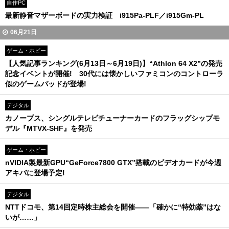
自作PC
最新静音マザーボードの実力検証 i915Pa-PLF／i915Gm-PL
06月21日
ゲーム・ホビー
【人気記事ランキング(6月13日～6月19日)】“Athlon 64 X2”の発売
記念イベントが開催! 30代には懐かしいファミコンのコントローラ
似のゲームパッドが登場!
デジタル
カノープス、シングルテレビチューナーカードのフラッグシップモ
デル『MTVX-SHF』を発売
ゲーム・ホビー
nVIDIA製最新GPU“GeForce7800 GTX”搭載のビデオカードが今週
アキバに登場予定!
デジタル
NTTドコモ、第14回定時株主総会を開催――「確かに“特効薬”はな
いが……」