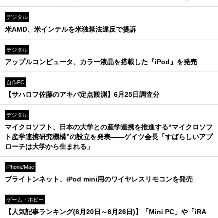
デジタル
米AMD、米インテルを米独禁法違反で提訴
デジタル
アップルコンピュータ、カラー液晶を搭載した『iPod』を発売
自作PC
【サハロフ佐藤のアキバ定点観測】6月25日調査分
デジタル
マイクロソフト、日本の大学との産学連携を推進する“マイクロソフ
ト産学連携研究機構”の設立を発表――ゲイツ会長「すばらしいアプ
ローチは大学から生まれる」
iPhone/Mac
ブライトンネット、iPod mini用のワイヤレスリモコンを発売
ゲーム・ホビー
【人気記事ランキング(6月20日～6月26日)】「Mini PC」や「iRA