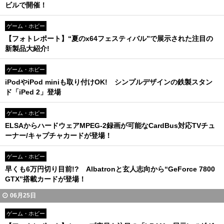
ビルで開催！
ゲーム・ホビー
【フォトレポート】“夏のx64フェスティバル”で展示された注目の
新製品大紹介!
ゲーム・ホビー
iPodやiPod miniも取り付けOK! シンプルデザインの鉄製スタン
ド「iPed 2」登場
ゲーム・ホビー
ELSAからハードウェアMPEG-2録画が可能なCardBus対応TVチュ
ーナー/キャプチャカードが登場！
ゲーム・ホビー
早くも6万円切り目前!? Albatronと玄人志向から“GeForce 7800
GTX”搭載カードが登場！
06月25日
ゲーム・ホビー