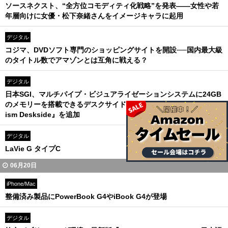
ソースネクスト、“全方位コモディティ化戦略”を発表――女性や若
年層向けに女優・松下奈緒さんをイメージキャラに起用
デジタル
コジマ、DVDソフト専門のショッピングサイトを開設──国内最大級
のタイトル数でアマゾンとは互角に戦える？
デジタル
日本SGI、マルチパイプ・ビジュアライゼーションシステムに24GB
のメモリーを搭載できるデスクサイドモデル『Silicon Graphics Pr
ism Deskside』を追加
デジタル
LaVie G タイプC
06月20日
iPhone/Mac
整備済み製品にPowerBook G4やiBook G4が登場
デジタル