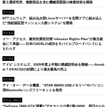
富士通研究所、複数部品を含む機械系図面の検索技術を開発
デジタル
NTTコムウェア、組み込み型Linuxサーバーを玄関ドアに組み込ん
だ“指紋認証型マンション入館システム”を開発
デジタル
イー・アクセス、敵対的買収対策“eAccess Rights Plan”が株主総
会にて承認――日本のADSLの成功をモバイルブロードバンドにも
もたらす
デジタル
アドビ システムズ、2005年度上半期の業績説明会を開催――Acrob
at 7.0やACS2の好調により過去最高の売上
デジタル
アイ・オー・データ機器、“STAR WARS USBメモリー”やパソコン
用Bluetoothハンズフリーキットを発売
ゲーム・ホビー
“GeForce 7800 GTX”搭載ビデオカードの第1弾はMSI! 明日からG