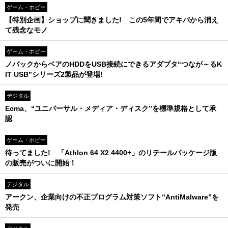
ゲーム・ホビー
【特別企画】ショップに聞きました! この5年間でアキバから消え
て残念なモノ
ゲーム・ホビー
ノバックからベアのHDDをUSB接続にできるアダプタ“つなが～るK
IT USB”シリーズ2製品が登場!
デジタル
Ecma、“ユニバーサル・メディア・ディスク”を標準規格として承
認
ゲーム・ホビー
待ってました! 「Athlon 64 X2 4400+」のリテールパッケージ版
の販売がついに開始！
デジタル
アークン、企業向けの不正プログラム対策ソフト“AntiMalware”を
発売