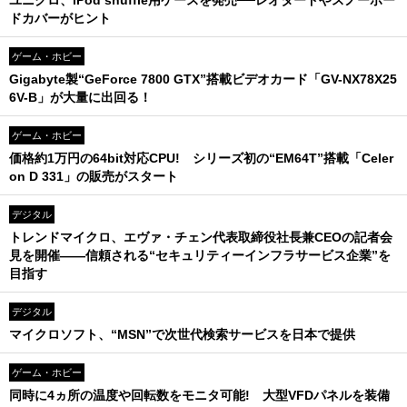
ユニクロ、iPod shuffle用ケースを発売──レオタードやスノーボー
ドカバーがヒント
ゲーム・ホビー
Gigabyte製“GeForce 7800 GTX”搭載ビデオカード「GV-NX78X25
6V-B」が大量に出回る！
ゲーム・ホビー
価格約1万円の64bit対応CPU! シリーズ初の“EM64T”搭載「Celer
on D 331」の販売がスタート
デジタル
トレンドマイクロ、エヴァ・チェン代表取締役社長兼CEOの記者会
見を開催――信頼される“セキュリティーインフラサービス企業”を
目指す
デジタル
マイクロソフト、“MSN”で次世代検索サービスを日本で提供
ゲーム・ホビー
同時に4ヵ所の温度や回転数をモニタ可能! 大型VFDパネルを装備