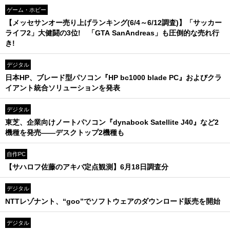
ゲーム・ホビー
【メッセサンオー売り上げランキング(6/4～6/12調査)】「サッカー
ライフ2」大健闘の3位! 「GTA SanAndreas」も圧倒的な売れ行
き!
デジタル
日本HP、ブレード型パソコン『HP bc1000 blade PC』およびクラ
イアント統合ソリューションを発表
デジタル
東芝、企業向けノートパソコン『dynabook Satellite J40』など2
機種を発売――デスクトップ2機種も
自作PC
【サハロフ佐藤のアキバ定点観測】6月18日調査分
デジタル
NTTレゾナント、“goo”でソフトウェアのダウンロード販売を開始
デジタル