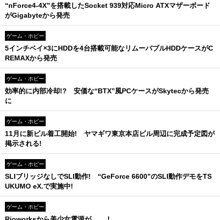
“nForce4-4X”を搭載したSocket 939対応Micro ATXマザーボード
がGigabyteから発売
ゲーム・ホビー
5インチベイ×3にHDDを4台搭載可能なリムーバブルHDDケースがC
REMAXから発売
ゲーム・ホビー
効率的に内部冷却!? 安価な“BTX”風PCケースがSkytecから発売
に
ゲーム・ホビー
11月に新ビル着工開始! ヤマギワ東京本店ビル周辺に完成予定図が
掲示される!
ゲーム・ホビー
SLIブリッジなしでSLI動作! “GeForce 6600”のSLI動作デモをTS
UKUMO eX.で実施中!
ゲーム・ホビー
Rioworksから美少女電源が……！