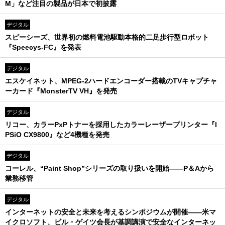
M」など注目の製品が日本で初披露
デジタル
スピーシーズ、世界初の燃料電池駆動本格的二足歩行型ロボット
『Speecys-FC』を発表
デジタル
エスケイネット、MPEG-2ハードエンコーダー搭載のTVキャプチャ
ーカード『MonsterTV VH』を発売
デジタル
リコー、カラーPxPトナーを採用したカラーレーザープリンター『I
PSiO CX9800』など4機種を発売
デジタル
コーレル、“Paint Shop”シリーズの取り扱いを開始――P＆Aから
業務移管
デジタル
インターネットの安全と未来を考えるシンポジウムが開催――米マ
イクロソフト、ビル・ゲイツ会長が基調講演で安全なインターネッ