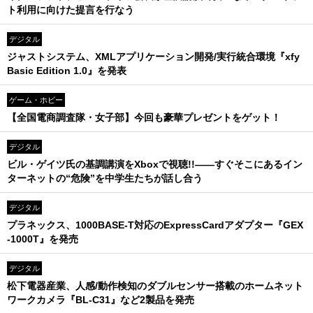
ト利用に向けた提言を行なう
デジタル
ジャストシステム、XMLアプリケーション開発/実行統合環境『xfy
Basic Edition 1.0』を発表
ゲーム・ホビー
【全国電商調査隊・女子部】今回も豪華プレゼントをゲット！
デジタル
ビル・ゲイツ氏の基調講演をXboxで視聴!!――すぐそこにあるイン
ターネットの“危険”を中学生たちが話し合う
デジタル
プラネックス、1000BASE-T対応のExpressCardアダプター『GEX
-1000T』を発売
デジタル
松下電器産業、人感/動作検知のダブルセンサー搭載のホームネット
ワークカメラ『BL-C31』など2製品を発売