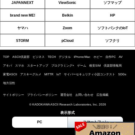
JAPANNEXT
ViewSonic
ソフマップ
brand new ME!
Belkin
HP
ヤマハ
Zoom
ソフトバンクのIoT
STORM
pCloud
ソフクリ
TOP
ASCII倶楽部
ビジネス
TECH
デジタル
iPhone/Mac
ホビー
自作PC
AV
アキバ
スマホ
スタートアップ
プログラミング+
ゲーム
格安SIM
倶楽部情報局
家電ASCII
アスキーグルメ
MITTR
IoT
サイバーセキュリティ小説コンテスト
SDGs
地方活性
サイトポリシー
プライバシーポリシー
運営会社
お問い合わせ
広告掲載
© KADOKAWA ASCII Research Laboratories, Inc. 2026
表示形式
PC
スマートフォン