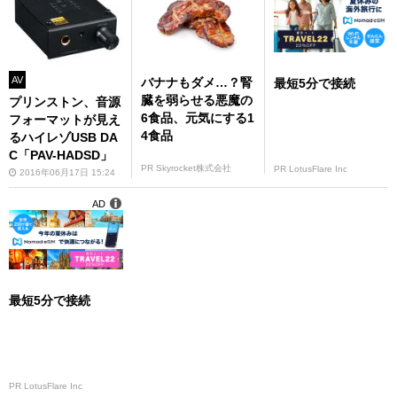
AV
バナナもダメ…？腎
最短5分で接続
臓を弱らせる悪魔の
プリンストン、音源
6食品、元気にする1
フォーマットが見え
4食品
るハイレゾUSB DA
C「PAV-HADSD」
PR Skyrocket株式会社
PR LotusFlare Inc
2016年06月17日 15:24
AD
最短5分で接続
PR LotusFlare Inc