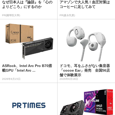
なぜ日本人は『論語』を「心の
アマゾンで大人気！血圧対策は
よりどころ」にするのか
コーヒーに足してみて
PR(國學院大學)
PR(森永乳業)
ASRock、Intel Arc Pro B70搭
ドコモ、耳をふさがない集音器
載GPU「Intel Arc ...
「cocoe Ear」発売 全国56店
舗で体験展示
2026年6月15日
2026年6月18日