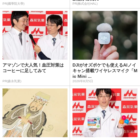
PR(國學院大學)
PR(株式会社HAL)
アマゾンで大人気！血圧対策は
DJIがオズポケでも使えるAIノイ
コーヒーに足してみて
キャン搭載ワイヤレスマイク「M
ic Mini ...
PR(森永乳業)
2026年8月5日