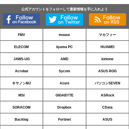
公式アカウントをフォローして最新情報を手に入れよう
FMV
mouse
マカフィー
ELECOM
iiyama PC
HUAWEI
JAWS-UG
AMD
kintone
Acrobat
Sycom
ASUS ROG
キヤノンMJ
Azure
パソコンSEVEN
MSI
GIGABYTE
ASRock
SORACOM
Dropbox
CData
Backlog
Fortinet
ASUS