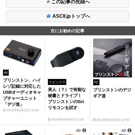
この記事の先頭へ
ASCII.jpトップへ
次にお勧めの記事
AV
プリンストン、ハイ
トピックス
PC
レゾ記録に対応した
美人（？）で有能な
プリンストンのデジ
USBオーディオキャ
秘書とドライブ！
ギア道
プチャーユニット
プリンストンのSiri
「デジ造」
リモコンを試す
2016年04月11日 15:30
2016年04月06日 11:00
2012年06月26日 12:00
AD
AD