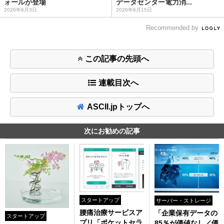
ォールが登場
データセンター電力消...
2026年6月3日
2026年6月15日
Recommended by
この記事の先頭へ
連載目次へ
ASCII.jpトップへ
次にお勧めの記事
スタートアップ
サーバー・ストレージ
腰痛治療サービスア
「企業保有データの
スタートアップ
プリ「ポケットセラ
85％が価値なし／価