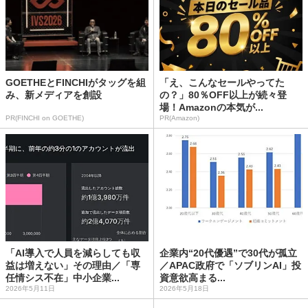
GOETHEとFINCHIがタッグを組
「え、こんなセールやってた
み、新メディアを創設
の？」80％OFF以上が続々登
場！Amazonの本気が...
PR(FINCHI on GOETHE)
PR(Amazon)
「AI導入で人員を減らしても収
企業内“20代優遇”で30代が孤立
益は増えない」その理由／「専
／APAC政府で「ソブリンAI」投
任情シス不在」中小企業...
資意欲高まる...
2026年5月11日
2026年5月18日