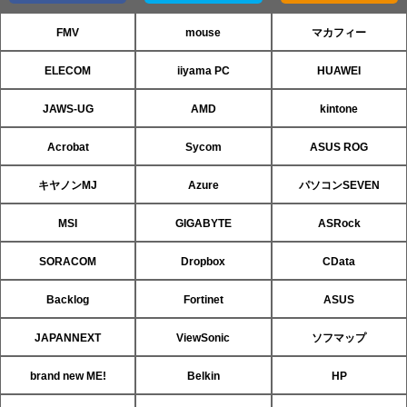
FMV
mouse
マカフィー
ELECOM
iiyama PC
HUAWEI
JAWS-UG
AMD
kintone
Acrobat
Sycom
ASUS ROG
キヤノンMJ
Azure
パソコンSEVEN
MSI
GIGABYTE
ASRock
SORACOM
Dropbox
CData
Backlog
Fortinet
ASUS
JAPANNEXT
ViewSonic
ソフマップ
brand new ME!
Belkin
HP