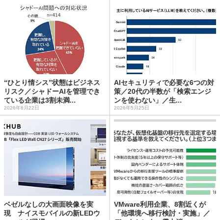
“ひとり情シス”状態はビジネス
AIセキュリティで必要な6つの対
リスク／シャドーAIを管理でき
策／20代の半数が「検索エンジ
ている企業は3割未満...
ンを使わない」／生...
2026年6月22日
2026年5月25日
ベゼルなしの大画面映像を実
VMware利用企業、8割近くが
現 ナイスモバイルの新LEDウ
「他環境へ移行検討・実施」／