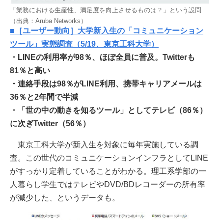
「業務における生産性、満足度を向上させるものは？」という設問
（出典：Aruba Networks）
■［ユーザー動向］大学新入生の「コミュニケーション
ツール」実態調査（5/19、東京工科大学）
・LINEの利用率が98％、ほぼ全員に普及。Twitterも
81％と高い
・連絡手段は98％がLINE利用、携帯キャリアメールは
36％と2年間で半減
・「世の中の動きを知るツール」としてテレビ（86％）
に次ぎTwitter（56％）
東京工科大学が新入生を対象に毎年実施している調
査。この世代のコミュニケーションインフラとしてLINE
がすっかり定着していることがわかる。理工系学部の一
人暮らし学生ではテレビやDVD/BDレコーダーの所有率
が減少した、というデータも。