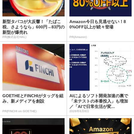
新型タバコが大反響！「たばこ
Amazon今日も見逃せない！8
税、さようなら」600円→83円の
0%OFF以上が続々登場
新型が爆売れ
PR(株式会社HAL)
PR(Amazon)
GOETHEとFINCHIがタッグを組
AIによるソフト開発加速の裏で
み、新メディアを創設
「未テストの本番投入」も増加
／「AIで日常生活が変...
PR(FINCHI on GOETHE)
2026年6月8日