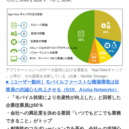
アプリケーションへのデータ提供における遅延を「App-Dataギャップ
」と呼び、その原因を分析している（出典：Nimble Storage）
■［ユーザー動向］モバイルファーストな職場環境は従
業員の忠誠心も向上させる（5/19、Aruba Networks）
・「モバイル技術により生産性が向上した」と回答した
企業従業員は60％
・会社への満足度を決める要因「いつでもどこでも業務
できること」がトップ
・創造性やコラボレーション力を高め、会社への忠誠心