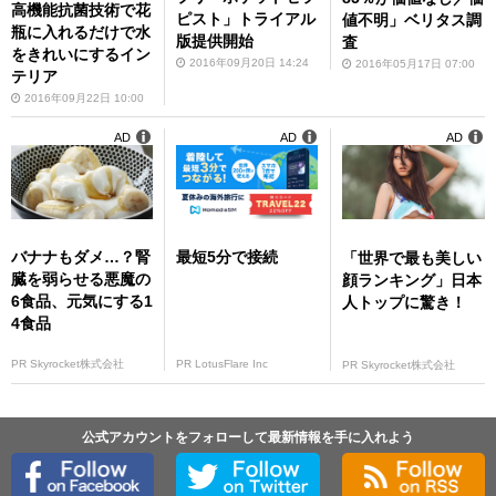
高機能抗菌技術で花
ピスト」トライアル
値不明」ベリタス調
瓶に入れるだけで水
版提供開始
査
をきれいにするイン
2016年09月20日 14:24
2016年05月17日 07:00
テリア
2016年09月22日 10:00
AD
AD
AD
バナナもダメ…？腎
最短5分で接続
「世界で最も美しい
臓を弱らせる悪魔の
顔ランキング」日本
6食品、元気にする1
人トップに驚き！
4食品
PR Skyrocket株式会社
PR LotusFlare Inc
PR Skyrocket株式会社
公式アカウントをフォローして最新情報を手に入れよう