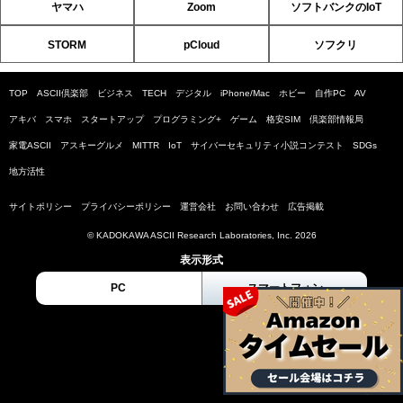
ヤマハ
Zoom
ソフトバンクのIoT
STORM
pCloud
ソフクリ
TOP
ASCII倶楽部
ビジネス
TECH
デジタル
iPhone/Mac
ホビー
自作PC
AV
アキバ
スマホ
スタートアップ
プログラミング+
ゲーム
格安SIM
倶楽部情報局
家電ASCII
アスキーグルメ
MITTR
IoT
サイバーセキュリティ小説コンテスト
SDGs
地方活性
サイトポリシー
プライバシーポリシー
運営会社
お問い合わせ
広告掲載
© KADOKAWA ASCII Research Laboratories, Inc. 2026
表示形式
PC
スマートフォン