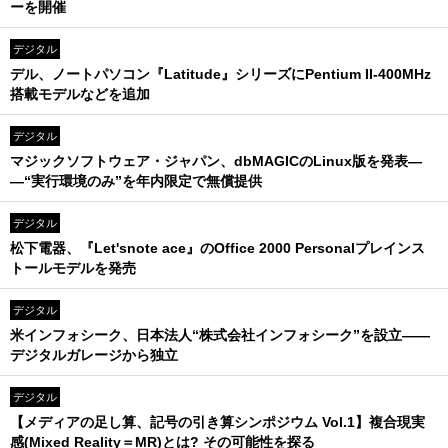
ーを開催
デジタル
デル、ノートパソコン『Latitude』シリーズにPentium II-400MHz
搭載モデルなどを追加
デジタル
マジックソフトウェア・ジャパン、dbMAGICのLinux版を発表―
―“実行環境のみ”を年内限定で無償提供
デジタル
松下電器、『Let'snote ace』のOffice 2000 Personalプレインス
トールモデルを発売
デジタル
米インフォシーク、日本法人“株式会社インフォシーク”を設立――
デジタルガレージから独立
デジタル
【メディアの足し算、記号の引き算シンポジウム Vol.1】複合現実
感(Mixed Reality＝MR)とは? その可能性を探る