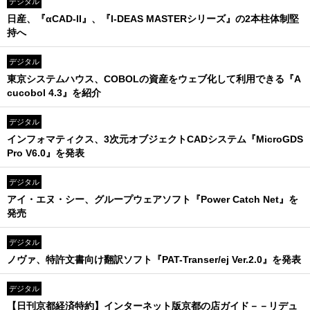
デジタル
日産、『αCAD-II』、『I-DEAS MASTERシリーズ』の2本柱体制堅
持へ
デジタル
東京システムハウス、COBOLの資産をウェブ化して利用できる『A
cucobol 4.3』を紹介
デジタル
インフォマティクス、3次元オブジェクトCADシステム『MicroGDS
Pro V6.0』を発表
デジタル
アイ・エヌ・シー、グループウェアソフト『Power Catch Net』を
発売
デジタル
ノヴァ、特許文書向け翻訳ソフト『PAT-Transer/ej Ver.2.0』を発表
デジタル
【日刊京都経済特約】インターネット版京都の店ガイド－－リデュ