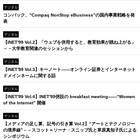
デジタル
コンパック、“Compaq NonStop eBusiness”の国内事業戦略を発
表
デジタル
【INET'99 Vol.2】「ウェブを併用すると、教育効果が跳ね上がる」
－－大学教育関連のセッションから
デジタル
【INET'99 Vol.3】キーノート――オンライン証券とインターネット
ドメインネームに関する話
デジタル
【INET'99 Vol.4】INET'99併設の breakfast meeting――“Women
of the Internet” 開催
デジタル
【メディアの足し算、記号の引き算 Vol.2】“アートとテクノロジー
の境界線”－－スコット＝ソーナ・スニッブ氏と草原真知子氏による
シンポジウム