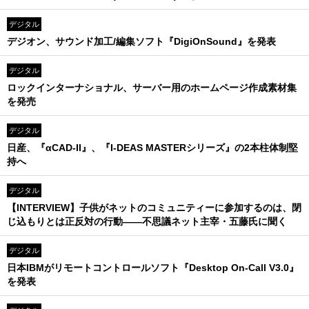
デジタル
デジオン、サウンド加工/編集ソフト『DigiOnSound』を発表
デジタル
ロックインターナショナル、サーバー用のホームページ作成素材集
を発売
デジタル
日産、『αCAD-II』、『I-DEAS MASTERシリーズ』の2本柱体制堅
持へ
デジタル
【INTERVIEW】子供がネットのコミュニティーに参加するのは、閉
じ込もりとは正反対の行動――不思議ネット主宰・五藤氏に聞く
デジタル
日本IBMがリモートコントロールソフト『Desktop On-Call V3.0』
を発表