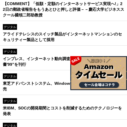
【COMMENT】「低額・定額のインターネットサービス実現へ!」2
2日の郵政省報告をもうあとひと押しと評価－－慶応大学ビジネスス
クール國領二郎助教授
デジタル
アライドテレシスのスイッチ製品がインターネットマンションのセ
キュリティー製品として採用
デジタル
インプレス、インターネット動向調査をまとめた“インターネット白
書'99”を刊行
デジタル
東芝アドバンストシステム、Windows対応のXMLエディターを発
売
デジタル
米IBM、SOCの開発期間とコストを削減するためのテクノロジーを
発表
デジタル