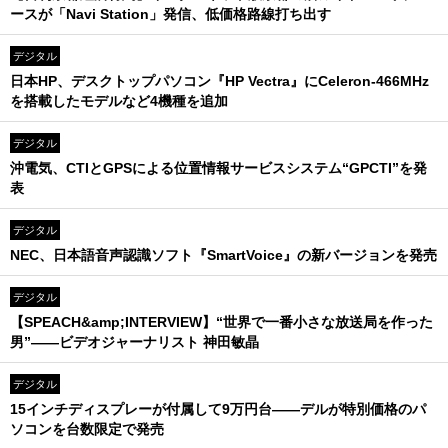
ースが「Navi Station」発信、低価格路線打ち出す
デジタル
日本HP、デスクトップパソコン『HP Vectra』にCeleron-466MHz
を搭載したモデルなど4機種を追加
デジタル
沖電気、CTIとGPSによる位置情報サービスシステム“GPCTI”を発
表
デジタル
NEC、日本語音声認識ソフト『SmartVoice』の新バージョンを発売
デジタル
【SPEACH&amp;INTERVIEW】“世界で一番小さな放送局を作った
男”――ビデオジャーナリスト 神田敏晶
デジタル
15インチディスプレーが付属して9万円台――デルが特別価格のパ
ソコンを台数限定で発売