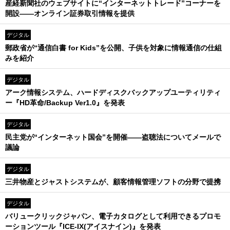
産経新聞社のウェブサイトに“インターネットトレード”コーナーを
開設――オンライン証券取引情報を提供
デジタル
郵政省が“通信白書 for Kids”を公開、子供を対象に情報通信の仕組
みを紹介
デジタル
アーク情報システム、ハードディスクバックアップユーティリティ
ー『HD革命/Backup Ver1.0』を発表
デジタル
民主党が“インターネット国会”を開催――盗聴法についてメールで
議論
デジタル
三井物産とジャストシステムが、顧客情報管理ソフトの分野で提携
デジタル
バリュークリックジャパン、電子カタログとして利用できるプロモ
ーションツール『ICE-IX(アイスナイン)』を発表