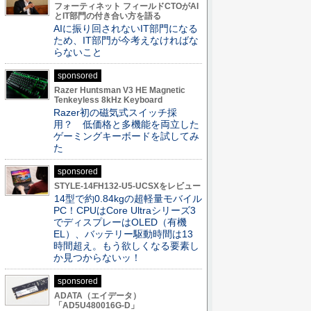
フォーティネット フィールドCTOがAI
とIT部門の付き合い方を語る
AIに振り回されないIT部門になる
ため、IT部門が今考えなければな
らないこと
sponsored
Razer Huntsman V3 HE Magnetic
Tenkeyless 8kHz Keyboard
Razer初の磁気式スイッチ採
用？ 低価格と多機能を両立した
ゲーミングキーボードを試してみ
た
sponsored
STYLE-14FH132-U5-UCSXをレビュー
14型で約0.84kgの超軽量モバイル
PC！CPUはCore Ultraシリーズ3
でディスプレーはOLED（有機
EL）、バッテリー駆動時間は13
時間超え。もう欲しくなる要素し
か見つからないッ！
sponsored
ADATA（エイデータ）
「AD5U480016G-D」