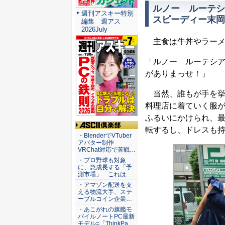
ルノー ルーテシ
週刊アスキー特別
スピーディー末岡
編集 週アス
2026July
主食は牛丼やラーメ
「ルノー ルーテシ
がありまっせ！」
当然、誰もが手を挙
料理店に着ていく服
ふるいにかけられ、
転するし、ドレスも持
ASCII倶楽部
・BlenderでVTuber
アバター制作
VRChat対応で苦戦…
・プロ野球も対象
に、急成長する「予
測市場」 これは…
・アマゾン配送を支
える物流大手、ステ
ーブルコイン企業…
・あこがれの旗艦モ
バイルノートPC最新
モデル=「ThinkPa…