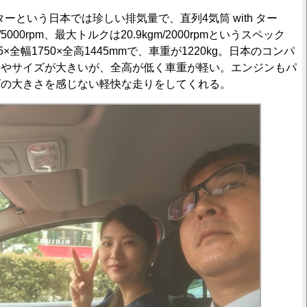
ーという日本では珍しい排気量で、直列4気筒 with ター
5000rpm、最大トルクは20.9kgm/2000rpmというスペック
×全幅1750×全高1445mmで、車重が1220kg。日本のコンパ
ややサイズが大きいが、全高が低く車重が軽い。エンジンもパ
ズの大きさを感じない軽快な走りをしてくれる。