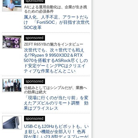
sponsored
AIによる運用自動化は、企業が生き残
るための必須条件
属人化、人手不足、アラートだら
け 「FortiSOC」が目指す次世代
SOC改革
sponsored
ZEFT R65YBの魅力をインタビュー
次世代でも、次々世代でも戦え
る!?Ryzen 9 9950X3D2＆RTX
5070を搭載するASRock尽くしの
ド安定ゲーミングPCはクリエイ
ティブな作業もどんとこい
sponsored
仕組みとしてはシンプルだが、業務へ
の効果は絶大
「現場に行くのが当たり前」を変
えたアズビルのリモート調整 効
果はプライスレス
sponsored
USB-Cも120Hzもピボットも。い
ま欲しい機能が全部入り！ 色再
現が美しい23.8型ディスプレーが