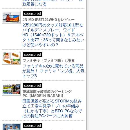
新定番になる
sponsored
JN-MD-IPST101WHDをレビュー
2万1980円のタッチ対応10.1型モ
バイルディスプレー、ワイド
HD（1540×720ドット）＆アスペ
クト比77：36って聞きなじみない
けど使いやすいの？
sponsored
ファミチキ「ファミマ味」も実食
ファミチキの次に売れている商品
が意外！ ファミマ「レジ横」人気
トップ3
sponsored
茨城県龍ヶ崎市産のゲーミング
PC【MADE IN IBARAKI】
田園風景が広がるSTORMの組み
立て工場を見学！プロの早組み
（しかも丁寧）とBTO PCならで
はの特注PCパーツに大興奮
sponsored