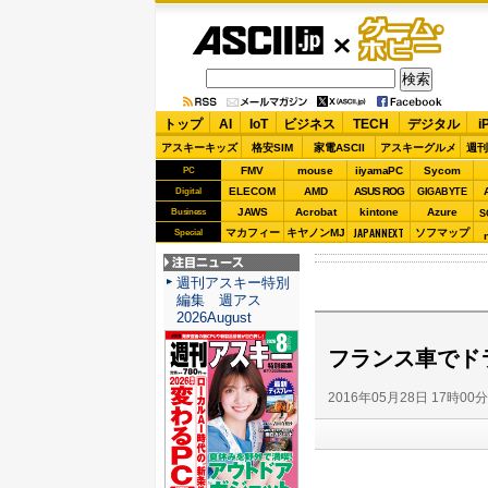
ASCII.jp
ゲーム・
ホビー
トップ
AI
IoT
ビジネス
TECH
デジタル
i
アスキーキッズ
格安SIM
家電ASCII
アスキーグルメ
週刊
FMV
mouse
iiyamaPC
Sycom
PC
ELECOM
AMD
ASUS ROG
Digital
GIGABYTE
JAWS
Acrobat
kintone
Azure
Business
S
JAPANNEXT
マカフィー
キヤノンMJ
ソフマップ
Special
注目ニュース
週刊アスキー特別
編集 週アス
2026August
フランス車でド
2016年05月28日 17時00