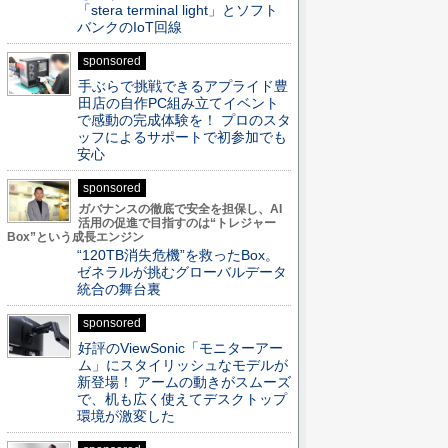
「stera terminal light」とソフト
バンクのIoT回線
sponsored
手ぶらで挑戦できるアプライド豊
田店の自作PC組み立てイベント
で感動の完成体験を！ プロのスタ
ッフによるサポートで初参加でも
安心
sponsored
ガバナンスの徹底で安全を担保し、AI
活用の促進で目指すのは“トレジャー
Box”という成長エンジン
“120TB消失危機”を救ったBox。
ゼネラルが挑むグローバルデータ
統合の舞台裏
sponsored
好評のViewSonic「モニターアー
ム」にスタイリッシュなモデルが
新登場！ アームの動きがスムーズ
で、机も広く使えてデスクトップ
環境が激変した