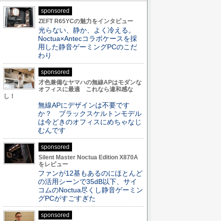
sponsored
ZEFT R65YCの魅力をインタビュー
光らない、静か、よく冷える。
Noctua×Antecコラボケースを採
用した静音ゲーミングPCのこだ
わり
sponsored
才色兼備なヤマハの無線APはモダンな
オフィスに最適 これなら違和感な
し！
無線APにデザインは不要です
か？ ブラックスケルトンモデル
は今どきのオフィスにめちゃなじ
むんです
sponsored
Silent Master Noctua Edition X870A
をレビュー
ファンが12基もあるのにほとんど
の活用シーンで35dB以下、サイ
コムのNoctua尽くし静音ゲーミン
グPCがすごすぎた
sponsored