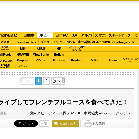
Phone/Mac
自動車
ホビー
自作PC
AV
アキバ
スマホ
ゲ
スタートアップ
アスキー
TeamLeaders
プログラミング+
SDGs
地方活性
PUACL2026
ChallengersJP
パソコン
ゲーミングPC
MSI
ASUS
HP
STORM
SEVEN
ASRock
HUAWEI
ViewSonic
Belkin
ソフトバンクの
Dropbox
CData
Backlog
Fortinet
ヤマハ
Zoom
ORACOM
IoT
brand
pCloud
new ME!
前へ
1
2
次へ
ライブしてフレンチフルコースを食べてきた！
分更新
文● スピーディー末岡／ASCII 車両協力●ルノー・ジャポン
お気に入り
一覧