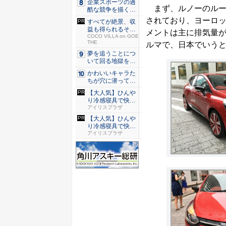
企業スポーツの過
まず、ルノーのルー
酷な競争を描く『J
JM ...
されており、ヨーロッ
すべてが絶景、収
益も得られるその
メントは主に排気量が1
仕組みと...
COCO VILLA on GOE
THE
ルマで、日本でいう
夢を追うことにつ
いて回る地獄を描
く『二階...
かわいいキャラた
ちが穴に潜ってひ
どい目に...
【大人気】ひんや
り冷感寝具で快適
な睡眠を...
アイリスプラザ
【大人気】ひんや
り冷感寝具で快適
な睡眠を...
アイリスプラザ