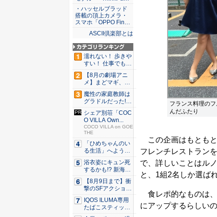
・ハッセルブラッド
搭載の頂上カメラ・
スマホ「OPPO Fin…
ASCII倶楽部とは
濡れない！ 歩きや
すい！ 仕事でも履
ける...
【8月の劇場アニ
メ】まどマギ、13
年ぶり...
魔性の家庭教師は
グラドルだった!?
フランス料理のフ
村雨...
んだふたり
シェア別荘「COC
O VILLA Own...
COCO VILLA on GOE
THE
この企画はもともと
「ひめちゃんのい
フレンチレストラン
る生活」へようこ
そ！ 「...
で、詳しいことはル
浴衣姿にキュン死
するかも!? 新海ま
と、1組2名しか選ば
きが...
【8月9日まで】衝
撃のSFアクション
食レポ的なものは、の
『G...
IQOS ILUMA専用
にアップするらしい
たばこスティッ
ク...