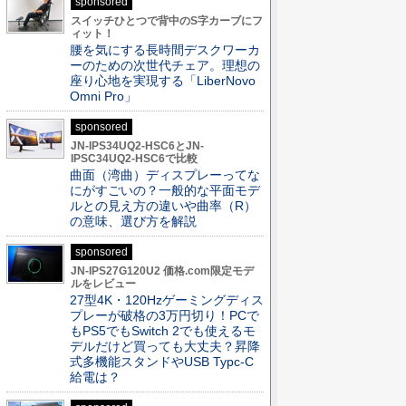
sponsored
スイッチひとつで背中のS字カーブにフ
ィット！
腰を気にする長時間デスクワーカ
ーのための次世代チェア。理想の
座り心地を実現する「LiberNovo
Omni Pro」
sponsored
JN-IPS34UQ2-HSC6とJN-
IPSC34UQ2-HSC6で比較
曲面（湾曲）ディスプレーってな
にがすごいの？一般的な平面モデ
ルとの見え方の違いや曲率（R）
の意味、選び方を解説
sponsored
JN-IPS27G120U2 価格.com限定モデ
ルをレビュー
27型4K・120Hzゲーミングディス
プレーが破格の3万円切り！PCで
もPS5でもSwitch 2でも使えるモ
デルだけど買っても大丈夫？昇降
式多機能スタンドやUSB Typc-C
給電は？