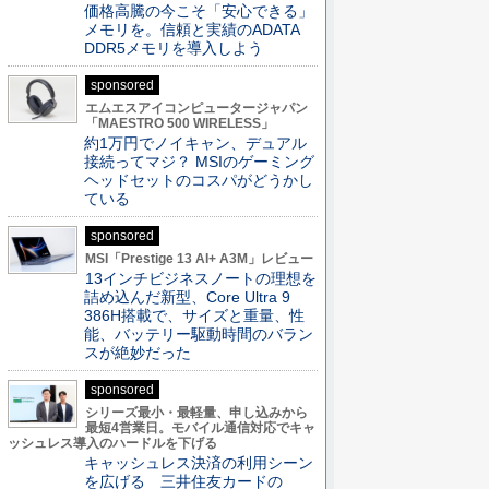
価格高騰の今こそ「安心できる」
メモリを。信頼と実績のADATA
DDR5メモリを導入しよう
sponsored
エムエスアイコンピュータージャパン
「MAESTRO 500 WIRELESS」
約1万円でノイキャン、デュアル
接続ってマジ？ MSIのゲーミング
ヘッドセットのコスパがどうかし
ている
sponsored
MSI「Prestige 13 AI+ A3M」レビュー
13インチビジネスノートの理想を
詰め込んだ新型、Core Ultra 9
386H搭載で、サイズと重量、性
能、バッテリー駆動時間のバラン
スが絶妙だった
sponsored
シリーズ最小・最軽量、申し込みから
最短4営業日。モバイル通信対応でキャ
ッシュレス導入のハードルを下げる
キャッシュレス決済の利用シーン
を広げる 三井住友カードの