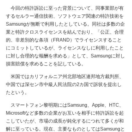
今回の特許訴訟に至った背景について、同事業部が有
するセルラー通信技術、ソフトウェア関連の特許技術を
Samsungが無断で利用したとしている。同社は多数の企
業と特許クロスライセンスを結んでおり、「公正、合理
的、非差別的な条項（FRAND）でライセンスすること
にコミットしているが、ライセンスなしに利用したこと
に対し合理的な報酬を求める」として、Samsungに対し
損害賠償を求めることを記している。
米国ではカリフォルニア州北部地区連邦地方裁判所、
中国では深セン市中級人民法院の2カ国で訴状を提出し
たという。
スマートフォン黎明期にはSamsung、Apple、HTC、
Microsoftなど多数の企業がお互いを相手に特許訴訟を起
こしていたが、市場の成長が鈍化するにつれて多くが和
解に至っている。現在、主要なものとしてはSamsungと