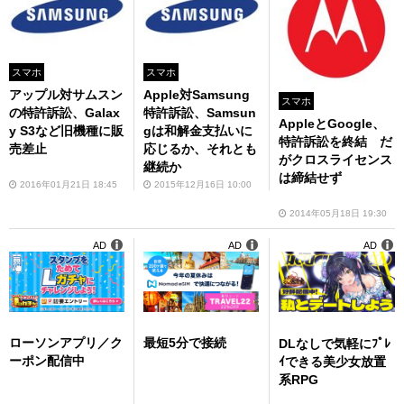
スマホ
スマホ
アップル対サムスン
Apple対Samsung
スマホ
の特許訴訟、Galax
特許訴訟、Samsun
AppleとGoogle、
y S3など旧機種に販
gは和解金支払いに
特許訴訟を終結 だ
売差止
応じるか、それとも
がクロスライセンス
継続か
は締結せず
2016年01月21日 18:45
2015年12月16日 10:00
2014年05月18日 19:30
AD
AD
AD
ローソンアプリ／ク
最短5分で接続
DLなしで気軽にﾌﾟﾚ
ーポン配信中
ｲできる美少女放置
系RPG