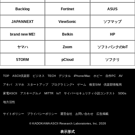
Backlog
Fortinet
ASUS
JAPANNEXT
ViewSonic
ソフマップ
brand new ME!
Belkin
HP
ヤマハ
Zoom
ソフトバンクのIoT
STORM
pCloud
ソフクリ
TOP
ASCII倶楽部
ビジネス
TECH
デジタル
iPhone/Mac
ホビー
自作PC
AV
アキバ
スマホ
スタートアップ
プログラミング+
ゲーム
格安SIM
倶楽部情報局
家電ASCII
アスキーグルメ
MITTR
IoT
サイバーセキュリティ小説コンテスト
SDGs
地方活性
サイトポリシー
プライバシーポリシー
運営会社
お問い合わせ
広告掲載
© KADOKAWA ASCII Research Laboratories, Inc. 2026
表示形式