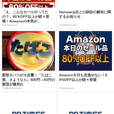
「え、こんなセールやってた
Hanwang社との訴訟の解決に関
の？」80％OFF以上が続々登
するお知らせ
場！Amazonの本気が...
PR(Amazon)
2026年6月19日
新型タバコが大反響！「たばこ
Amazon今日も見逃せない！8
税、さようなら」600円→83円の
0%OFF以上が続々登場
新型が爆売れ
PR(株式会社HAL)
PR(Amazon)