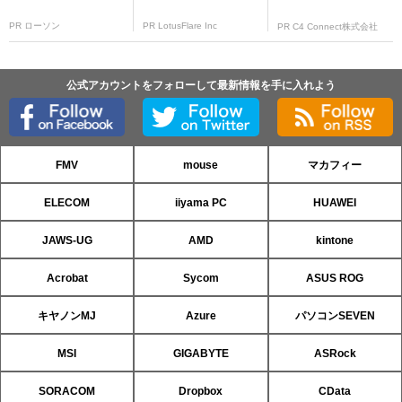
PR ローソン
PR LotusFlare Inc
PR C4 Connect株式会社
公式アカウントをフォローして最新情報を手に入れよう
FMV
mouse
マカフィー
ELECOM
iiyama PC
HUAWEI
JAWS-UG
AMD
kintone
Acrobat
Sycom
ASUS ROG
キヤノンMJ
Azure
パソコンSEVEN
MSI
GIGABYTE
ASRock
SORACOM
Dropbox
CData