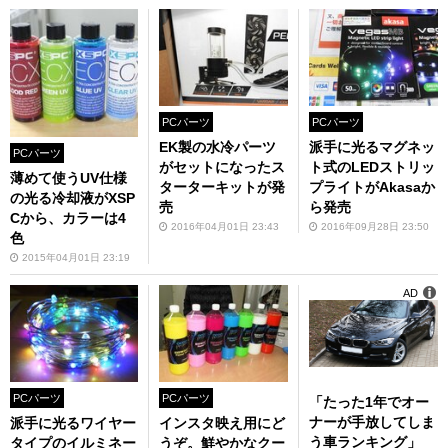
PCパーツ
PCパーツ
EK製の水冷パーツ
派手に光るマグネッ
PCパーツ
がセットになったス
ト式のLEDストリッ
薄めて使うUV仕様
ターターキットが発
プライトがAkasaか
の光る冷却液がXSP
売
ら発売
Cから、カラーは4
2016年04月01日 23:43
2016年09月28日 23:50
色
2015年04月01日 23:19
AD
PCパーツ
PCパーツ
「たった1年でオー
ナーが手放してしま
派手に光るワイヤー
インスタ映え用にど
う車ランキング」
タイプのイルミネー
うぞ。鮮やかなクー