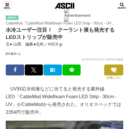
自作PC
CableMod「CableMod WideBeam Foam LED Strip - 30cm - UV」
水冷ユーザー注目！ クーラント液も発光する
LEDストリップが販売中
文● 山県 編集●北村／ASCII.jp
[PC表示へ]
2016年05月19日 23時40分更新
お気に入り
UV対応冷却液などに当てると発光する紫外線
LED「CableMod WideBeam Foam LED Strip - 30cm -
UV」がCableModから発売された。オリオスペックでは
2354円で販売中。