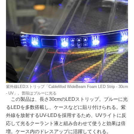
紫外線LEDストリップ「CableMod WideBeam Foam LED Strip - 30cm
- UV」。普段はブルーに光る
この製品は、長さ30cmのLEDストリップ。ブルーに光
るLEDを多数搭載し、ケースなどに貼り付けられる。紫
外線を放射するUV-LEDを採用するため、UVライトに反
応して光るクーラント液と組み合わせて使うと効果は倍
増。ケース内のドレスアップに活躍してくれる。