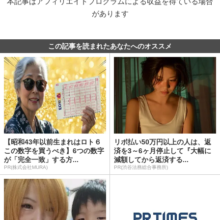
本記事はアフィリエイトプログラムによる収益を得ている場合
があります
この記事を読まれたあなたへのオススメ
【昭和43年以前生まれはロト６
リボ払い50万円以上の人は、返
この数字を買うべき】6つの数字
済を3～6ヶ月停止して『大幅に
が「完全一致」する方...
減額してから返済する...
PR(株式会社MURA)
PR(渋谷法務総合事務所)