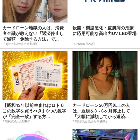
カードローン地獄の人は、消費
殺菌・樹脂硬化・皮膚病の治療
者金融が教えない『返済停止し
に応用可能な高出力UV-LED登場
て減額・免除する方法』で...
PR(渋谷法務総合事務所)
2026年6月24日
【昭和43年以前生まれはロト６
カードローン50万円以上の人
この数字を買うべき】6つの数字
は、返済を3～6ヶ月停止して
が「完全一致」する方...
『大幅に減額してから返済...
PR(株式会社MURA)
PR(渋谷法務総合事務所)