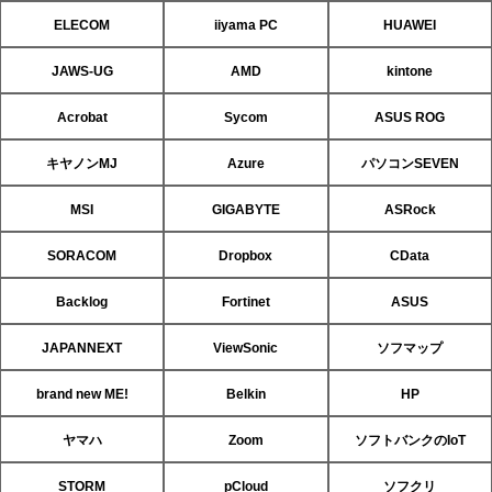
ELECOM
iiyama PC
HUAWEI
JAWS-UG
AMD
kintone
Acrobat
Sycom
ASUS ROG
キヤノンMJ
Azure
パソコンSEVEN
MSI
GIGABYTE
ASRock
SORACOM
Dropbox
CData
Backlog
Fortinet
ASUS
JAPANNEXT
ViewSonic
ソフマップ
brand new ME!
Belkin
HP
ヤマハ
Zoom
ソフトバンクのIoT
STORM
pCloud
ソフクリ