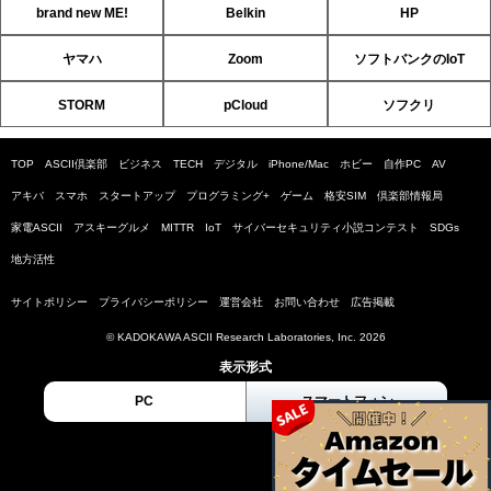
brand new ME!
Belkin
HP
ヤマハ
Zoom
ソフトバンクのIoT
STORM
pCloud
ソフクリ
TOP
ASCII倶楽部
ビジネス
TECH
デジタル
iPhone/Mac
ホビー
自作PC
AV
アキバ
スマホ
スタートアップ
プログラミング+
ゲーム
格安SIM
倶楽部情報局
家電ASCII
アスキーグルメ
MITTR
IoT
サイバーセキュリティ小説コンテスト
SDGs
地方活性
サイトポリシー
プライバシーポリシー
運営会社
お問い合わせ
広告掲載
© KADOKAWA ASCII Research Laboratories, Inc. 2026
表示形式
PC
スマートフォン