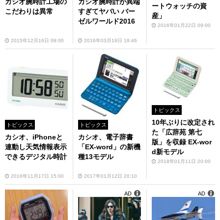
カシオ腕時計工場の
カシオ腕時計が異端
ートウォッチの資
こだわりは異常
すぎてヤバい バー
産」
ゼルワールド2016
2016年01月22日 09:00
2015年12月16日 09:00
2016年03月19日 18:46
トピックス
10年ぶりに改定され
トピックス
トピックス
た「広辞苑 第七
カシオ、iPhoneと
カシオ、電子辞書
版」を収録 EX-wor
連動し天気情報表示
「EX-word」の新機
d新モデル
できるデジタル時計
種13モデル
2018年01月11日 20:00
2016年11月17日 15:00
2017年01月12日 20:10
AD
AD