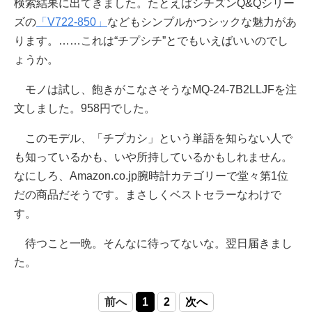
検索結果に出てきました。たとえばシチズンQ&Qシリー
ズの
「V722-850」
などもシンプルかつシックな魅力があ
ります。……これは“チプシチ”とでもいえばいいのでし
ょうか。
モノは試し、飽きがこなさそうなMQ-24-7B2LLJFを注
文しました。958円でした。
このモデル、「チプカシ」という単語を知らない人で
も知っているかも、いや所持しているかもしれません。
なにしろ、Amazon.co.jp腕時計カテゴリーで堂々第1位
だの商品だそうです。まさしくベストセラーなわけで
す。
待つこと一晩。そんなに待ってないな。翌日届きまし
た。
前へ
1
2
次へ