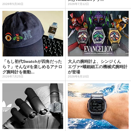
2026年5月30日
2026年7月12日
「もし初代Swatchが四角だった
大人の腕時計よ、シンジくん
ら？」そんなifを楽しめるアナロ
エヴァ×螺鈿細工の機械式腕時計
グ腕時計を衝動...
が登場
2026年7月25日
2026年6月10日