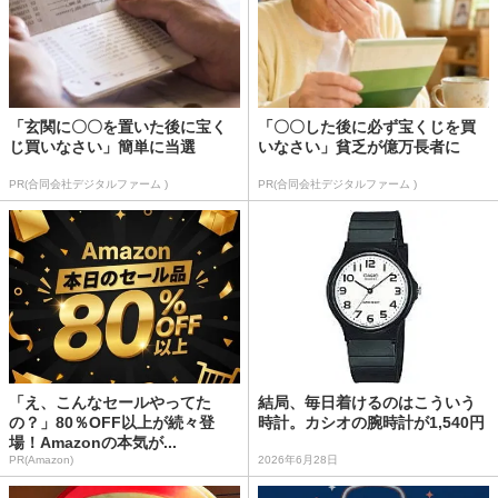
「玄関に〇〇を置いた後に宝く
「〇〇した後に必ず宝くじを買
じ買いなさい」簡単に当選
いなさい」貧乏が億万長者に
PR(合同会社デジタルファーム )
PR(合同会社デジタルファーム )
「え、こんなセールやってた
結局、毎日着けるのはこういう
の？」80％OFF以上が続々登
時計。カシオの腕時計が1,540円
場！Amazonの本気が...
PR(Amazon)
2026年6月28日