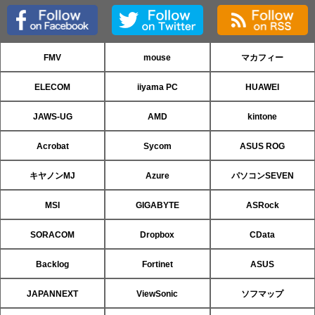
FMV
mouse
マカフィー
ELECOM
iiyama PC
HUAWEI
JAWS-UG
AMD
kintone
Acrobat
Sycom
ASUS ROG
キヤノンMJ
Azure
パソコンSEVEN
MSI
GIGABYTE
ASRock
SORACOM
Dropbox
CData
Backlog
Fortinet
ASUS
JAPANNEXT
ViewSonic
ソフマップ