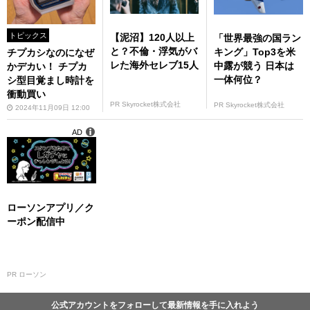
トピックス
【泥沼】120人以上
「世界最強の国ラン
と？不倫・浮気がバ
キング」Top3を米
チプカシなのになぜ
レた海外セレブ15人
中露が競う 日本は
かデカい！ チプカ
一体何位？
シ型目覚まし時計を
衝動買い
PR Skyrocket株式会社
PR Skyrocket株式会社
2024年11月09日 12:00
AD
ローソンアプリ／ク
ーポン配信中
PR ローソン
公式アカウントをフォローして最新情報を手に入れよう