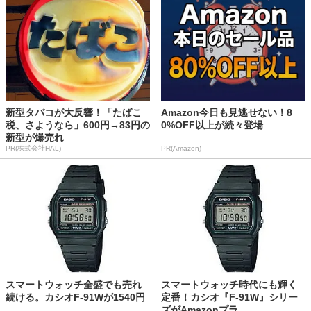
新型タバコが大反響！「たばこ
Amazon今日も見逃せない！8
税、さようなら」600円→83円の
0%OFF以上が続々登場
新型が爆売れ
PR(株式会社HAL)
PR(Amazon)
スマートウォッチ全盛でも売れ
スマートウォッチ時代にも輝く
続ける。カシオF-91Wが1540円
定番！カシオ『F-91W』シリー
ズがAmazonプラ...