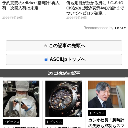
予約完売のadidas“指時計”再入
俺も潮目が分かる男に！G-SHO
荷 次回入荷は未定
CKなのに潮汐表示や心拍計まで
ついてヘビロテ確定...
2026年6月19日
2026年5月26日
Recommended by
この記事の先頭へ
ASCII.jpトップへ
次にお勧めの記事
トピックス
カシオ社長「腕時計
トピックス
トピックス
の失敗も成功もスマ