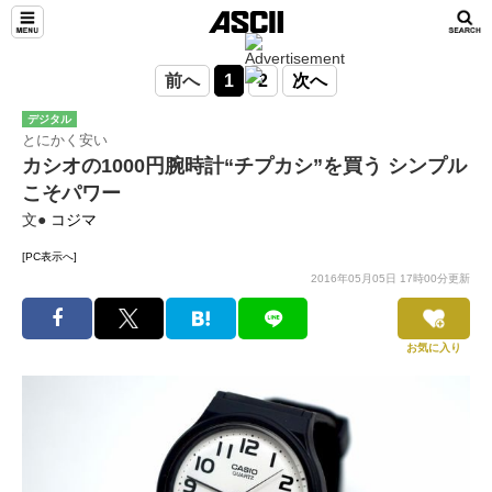
前へ
1
2
次へ
デジタル
とにかく安い
カシオの1000円腕時計“チプカシ”を買う シンプル
こそパワー
文●
コジマ
[PC表示へ]
2016年05月05日 17時00分更新
お気に入り