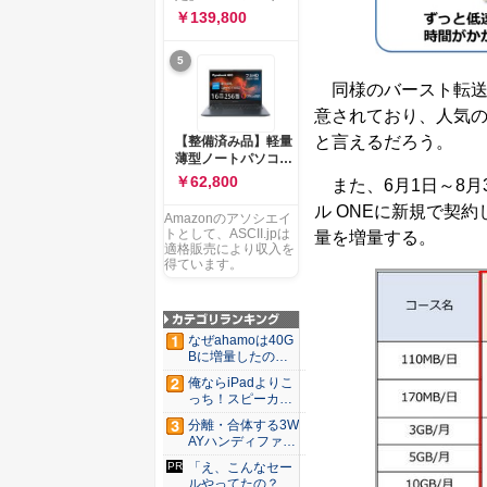
ー 83K9003JJP ノー
ソコン Vivobook 15
￥139,800
トPC
M1502NAQ 15.6イ
ンチ AMD Ryzen 7
5
170 メモリ16GB
SSD 512GB
同様のバースト転送は、
Microsoft 365
意されており、人気の
Personal (24か月版)
搭載 Windows 11 重
と言えるだろう。
【整備済み品】軽量
量1.7kg Wi-Fi 6E ク
薄型ノートパソコン
ワイエットブルー
dynabook G83 ■
￥62,800
また、6月1日～8月
M1502NAQ-
13.3型
R7165BUWS
ル ONEに新規で契
FHD(1920x1080) -
Amazonのアソシエイ
高性能第11世代Core
トとして、ASCII.jpは
量を増量する。
i5-1135G7 - メモリ
適格販売により収入を
16GB - SSD 256GB
得ています。
- Webカメラ -
WiFi&Bluetooth -
USB Type-C - MS
Office 2021 - Win11
なぜahamoは40G
搭載
Bに増量したの
か ...
俺ならiPadよりこ
っち！スピーカー
9個...
分離・合体する3W
AYハンディファ
ン。置...
「え、こんなセー
ルやってたの？」