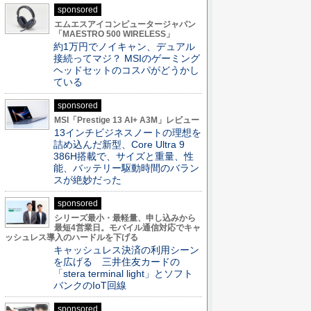
sponsored
エムエスアイコンピュータージャパン
「MAESTRO 500 WIRELESS」
約1万円でノイキャン、デュアル
接続ってマジ？ MSIのゲーミング
ヘッドセットのコスパがどうかし
ている
sponsored
MSI「Prestige 13 AI+ A3M」レビュー
13インチビジネスノートの理想を
詰め込んだ新型、Core Ultra 9
386H搭載で、サイズと重量、性
能、バッテリー駆動時間のバラン
スが絶妙だった
sponsored
シリーズ最小・最軽量、申し込みから
最短4営業日。モバイル通信対応でキャ
ッシュレス導入のハードルを下げる
キャッシュレス決済の利用シーン
を広げる 三井住友カードの
「stera terminal light」とソフト
バンクのIoT回線
sponsored