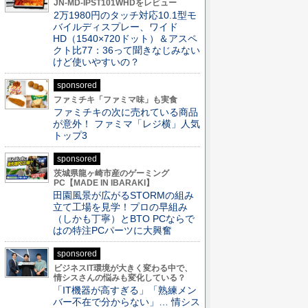
JN-MD-IPST101WHDをレビュー
2万1980円のタッチ対応10.1型モ
バイルディスプレー、ワイド
HD（1540×720ドット）＆アスペ
クト比77：36って聞きなじみない
けど使いやすいの？
sponsored
ファミチキ「ファミマ味」も実食
ファミチキの次に売れている商品
が意外！ ファミマ「レジ横」人気
トップ3
sponsored
茨城県龍ヶ崎市産のゲーミング
PC【MADE IN IBARAKI】
田園風景が広がるSTORMの組み
立て工場を見学！プロの早組み
（しかも丁寧）とBTO PCならで
はの特注PCパーツに大興奮
sponsored
ビジネスIT環境が大きく変わる中で、
情シスさんの悩みも変化している？
「IT機器が高すぎる」「熟練メン
バー不在で分からない」… 情シス