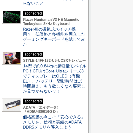
らないこと
sponsored
Razer Huntsman V3 HE Magnetic
Tenkeyless 8kHz Keyboard
Razer初の磁気式スイッチ採
用？ 低価格と多機能を両立した
ゲーミングキーボードを試してみ
た
sponsored
STYLE-14FH132-U5-UCSXをレビュー
14型で約0.84kgの超軽量モバイル
PC！CPUはCore Ultraシリーズ3
でディスプレーはOLED（有機
EL）、バッテリー駆動時間は13
時間超え。もう欲しくなる要素し
か見つからないッ！
sponsored
ADATA（エイデータ）
「AD5U480016G-D」
価格高騰の今こそ「安心できる」
メモリを。信頼と実績のADATA
DDR5メモリを導入しよう