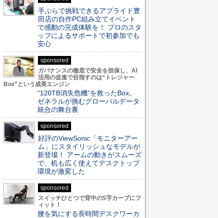
手ぶらで挑戦できるアプライド豊
田店の自作PC組み立てイベント
で感動の完成体験を！ プロのスタ
ッフによるサポートで初参加でも
安心
sponsored
ガバナンスの徹底で安全を担保し、AI
活用の促進で目指すのは“トレジャー
Box”という成長エンジン
“120TB消失危機”を救ったBox。
ゼネラルが挑むグローバルデータ
統合の舞台裏
sponsored
好評のViewSonic「モニターアー
ム」にスタイリッシュなモデルが
新登場！ アームの動きがスムーズ
で、机も広く使えてデスクトップ
環境が激変した
sponsored
スイッチひとつで背中のS字カーブにフ
ィット！
腰を気にする長時間デスクワーカ