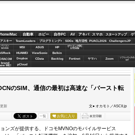
Phone/Mac
自動車
ホビー
自作PC
AV
アキバ
スマホ
ゲ
スタートアップ
アスキー
TeamLeaders
プログラミング+
SDGs
地方活性
PUACL2026
ChallengersJP
パソコン
ゲーミングPC
MSI
ASUS
HP
STORM
SEVEN
ASRock
HUAWEI
ViewSonic
Belkin
ソフトバンクの
Dropbox
CData
Backlog
Fortinet
ヤマハ
Zoom
ORACOM
IoT
brand
pCloud
new ME!
!? OCNのSIM、通信の最初は高速な「バースト転
分更新
文● オカモト／ASCII.jp
お気に入り
一覧
ョンズが提供する、ドコモMVNOのモバイルサービス