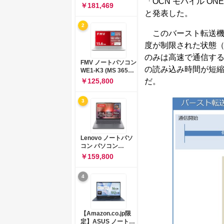
「OCN モバイル O
コン 15-fd 15.6イン
￥181,469
チ インテル Core 5
と発表した。
120U メモリ16GB
2
SSD512GB
このバースト転送機
Windows 11
Microsoft Office
度が制限された状態（最
2024搭載 WPS
のみは高速で通信する
Office搭載 カメラシ
FMV ノートパソコン
ャッター 指紋認証 薄
の読み込み時間が短
WE1-K3 (MS 365
型 Copilotキー搭載
Personal/Copilotキ
だ。
￥125,800
ナチュラルシルバー
ー搭載/Win 11/15.6
(BJ0M5PA-AAAI)
型/Core
3
i5/16GB/SSD
512GB/ホワイト)
FMVWK3E15W_AZ
Lenovo ノートパソ
コン パソコン
IdeaPad Slim 3 14.0
￥159,800
インチ AMD
Ryzen™ 5 8640HS
4
メモリ16GB
SSD512GB
Microsoft 365 試用
版 Windows11 バッ
テリー駆動12.6時間
【Amazon.co.jp限
重量1.39kg ルナグレ
定】ASUS ノートパ