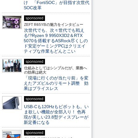
け 「FortiSOC」が目指す次世代
SOC改革
sponsored
ZEFT R65YBの魅力をインタビュー
次世代でも、次々世代でも戦え
る!?Ryzen 9 9950X3D2＆RTX
5070を搭載するASRock尽くしの
ド安定ゲーミングPCはクリエイ
ティブな作業もどんとこい
sponsored
仕組みとしてはシンプルだが、業務へ
の効果は絶大
「現場に行くのが当たり前」を変
えたアズビルのリモート調整 効
果はプライスレス
sponsored
USB-Cも120Hzもピボットも。い
ま欲しい機能が全部入り！ 色再
現が美しい23.8型ディスプレーが
新定番になる
sponsored