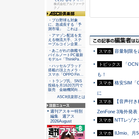
セキュリ...
株式会社アルファーテ
クノ
ASCII倶楽部
・プロ野球も対象
に、急成長する「予
測市場」 これは…
・アマゾン配送を支
える物流大手、ステ
ーブルコイン企業…
・あこがれの旗艦モ
容量制限を
スマホ
バイルノートPC最新
モデル=「ThinkPa…
「OC
トピックス
・ハッセルブラッド
搭載の頂上カメラ・
も！
スマホ「OPPO Fin…
・トランプ氏、SNS
格安SIM「
スマホ
投稿を月1620万円で
販売 金融機関向…
に
ASCII倶楽部とは
【音声付き格
スマホ
注目ニュース
週刊アスキー特別
ZenFone 3海外発表
編集 週アス
NTTレゾナン
スマホ
2026August
IIJmio
スマホ