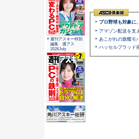
プロ野球も対象に
週刊アスキー特別
編集 週アス
2026July