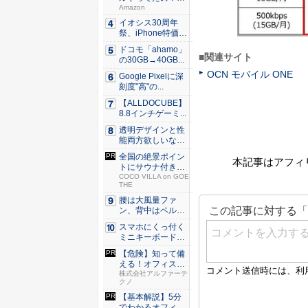
80％O...
Amazon
イオシス30周年
祭、iPhone特価品
を...
ドコモ「ahamo」
■関連サイト
の30GB→40GB...
OCN モバイル ONE
Google Pixelに深
刻度"高"の...
【ALLDOCUBE】
8.8インチゲーミ...
透明デザインと性
能両方欲しいな
ら。LDA...
全国の絶景ポイン
本記事はアフィ
トにサウナ付きの
シェア別...
COCO VILLA on GOE
THE
腰は大風量ファ
ン、背中はペルチ
ェ冷却。ダ...
スマホにくっ付く
ミニキーボード！
触ってわ...
【危険】知って備
える！オフィスの
セキュリ...
株式会社アルファーテ
クノ
【基本解説】5分
でわかるオフィス