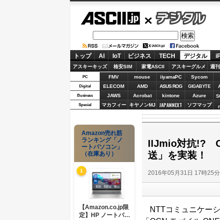
ASCII.jp
デジタル
トップ
AI
IoT
ビジネス
TECH
デジタル
i
アスキーキッズ
格安SIM
家電ASCII
アスキーグルメ
週刊
FMV
mouse
iiyamaPC
Sycom
PC
ELECOM
AMD
ASUS ROG
Digital
GIGABYTE
JAWS
Acrobat
kintone
Azure
Business
S
JAPANNEXT
マカフィー
キヤノンMJ
ソフマップ
Special
Amazon売れ筋
ランキング「ノ
IIJmio対抗
ートパソコン」
送」を実装！
（在庫あり）
1
2016年05月31日 17時25
【Amazon.co.jp限
NTTコミュニケーシ
定】HP ノートパソ