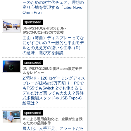
ーのための次世代チェア。理想の
座り心地を実現する「LiberNovo
Omni Pro」
sponsored
JN-IPS34UQ2-HSC6とJN-
IPSC34UQ2-HSC6で比較
曲面（湾曲）ディスプレーってな
にがすごいの？一般的な平面モデ
ルとの見え方の違いや曲率（R）
の意味、選び方を解説
sponsored
JN-IPS27G120U2 価格.com限定モデ
ルをレビュー
27型4K・120Hzゲーミングディス
プレーが破格の3万円切り！PCで
もPS5でもSwitch 2でも使えるモ
デルだけど買っても大丈夫？昇降
式多機能スタンドやUSB Typc-C
給電は？
sponsored
AIによる運用自動化は、企業が生き残
るための必須条件
属人化、人手不足、アラートだら