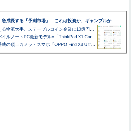
、急成長する「予測市場」 これは投資か、ギャンブルか
アマゾン配送を支える物流大手、ステーブルコイン企業に10億円投資のワケ
あこがれの旗艦モバイルノートPC最新モデル=「ThinkPad X1 Carbon Gen 14 Aura Edition」実機レビュー
ハッセルブラッド搭載の頂上カメラ・スマホ「OPPO Find X9 Ultra」実写レビュー=プロが本気で徹底撮影しました!!