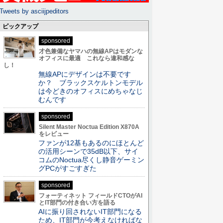
Tweets by asciijpeditors
ピックアップ
sponsored
才色兼備なヤマハの無線APはモダンな
オフィスに最適 これなら違和感な
し！
無線APにデザインは不要です
か？ ブラックスケルトンモデル
は今どきのオフィスにめちゃなじ
むんです
sponsored
Silent Master Noctua Edition X870A
をレビュー
ファンが12基もあるのにほとんど
の活用シーンで35dB以下、サイ
コムのNoctua尽くし静音ゲーミン
グPCがすごすぎた
sponsored
フォーティネット フィールドCTOがAI
とIT部門の付き合い方を語る
AIに振り回されないIT部門になる
ため、IT部門が今考えなければな