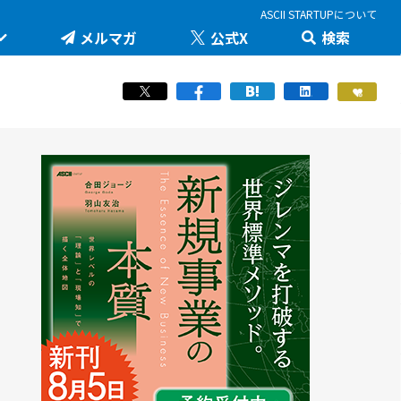
ASCII STARTUPについて
メルマガ
公式X
検索
未来を変える科学技術を追え！大学発の地味推しテ
JID 2026 by ASCII STARTUP
ック
医療健康
STARTUP×知財戦略
羽山友治の【新規事業が動く思考スイッチ】
スポーツ
ICTスタートアップリーグ
マスク・ド・アナライズのスタートアップ！人事！
働き方/ツール
堺市・中百舌鳥の社会課題解決型イノベーション
JAPAN INNOVATION DAY 2024
起業家教育