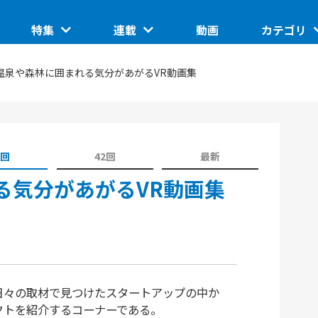
特集
連載
動画
カテゴリ
ートアップ
グローバルイベントピックアップ
このスタートアップに聞きたい
IoT/ハード
、温泉や森林に囲まれる気分があがるVR動画集
TUP
日本で核融合は産業になるのか。商用化の条件とは
ASCII STARTUP ライトニングトーク
地域
埼玉県のイノベーション創出拠点「渋沢MIX」
JID 2025 by ASCII STARTUP
VR
催の分散型ス
SusHi Tech Tokyo 2026で見えた実装フェーズの技
1回
42回
最新
践ガイド
ASCII STARTUP ACADEMY
術
飲食
れる気分があがるVR動画集
日々の取材で見つけたスタートアップの中か
クトを紹介するコーナーである。