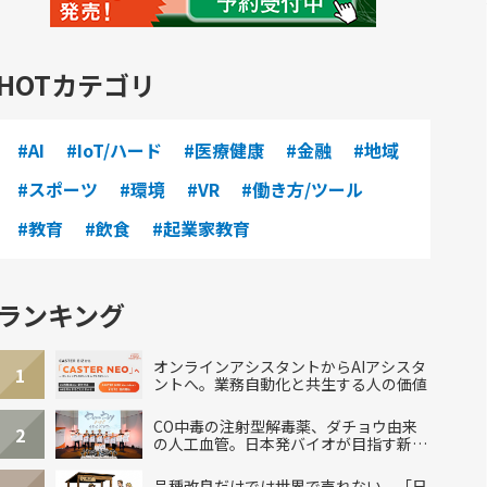
HOTカテゴリ
#AI
#IoT/ハード
#医療健康
#金融
#地域
#スポーツ
#環境
#VR
#働き方/ツール
#教育
#飲食
#起業家教育
ランキング
オンラインアシスタントからAIアシスタ
1
ントへ。業務自動化と共生する人の価値
CO中毒の注射型解毒薬、ダチョウ由来
2
の人工血管。日本発バイオが目指す新し
い治療
品種改良だけでは世界で売れない。「日