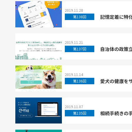
2019.11.28
記憶定着に特化
第138回
2019.11.21
自治体の政策立
第137回
2019.11.14
愛犬の健康をサ
第136回
2019.11.07
相続手続きの手
第135回