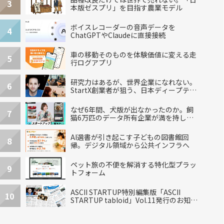
3
本版ゼスプリ」を目指す農業モデル
ボイスレコーダーの音声データを
4
ChatGPTやClaudeに直接接続
車の移動そのものを体験価値に変える走
5
行ログアプリ
研究力はあるが、世界企業になれない。
6
StartX創業者が狙う、日本ディープテッ
クの再設計
なぜ6年間、犬版が出なかったのか。飼
7
猫6万匹のデータ所有企業が満を持して
出した“犬用”「うちの子」の首輪
AI選書が引き起こす子どもの図書館回
8
帰。デジタル領域から公共インフラへ
ペット旅の不便を解消する特化型プラッ
9
トフォーム
ASCII STARTUP特別編集版「ASCII
10
STARTUP tabloid」Vol.11発行のお知ら
せ