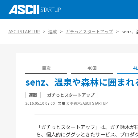
社会実装に向けた研究、技術 大学発スタ
ASCII STARTUP イベントピックアップ
がつくる未来を知る
AI
ASCII STARTUP
連載
ガチっとスタートアップ
senz
ASCII STARTUP特別編集版「ASCII STAR
ASCII STARTUP TechDay 2025
tabloid」
金融
エコシステムの潮流
ASCII STARTUP 今週のイチオシ！
環境
ViennaUP、オーストリア・ウィーン開
目次
40回
4
オープンイノベーション入門：手引きと実
タートアップフェス
教育
senz、温泉や森林に囲ま
連載
ガチっとスタートアップ
2016.05.10 07:00
文●
ガチ鈴木
/
ASCII STARTUP
「ガチっとスタートアップ」は、ガチ鈴木が
ら、個人的にググッときたサービス、プロダ