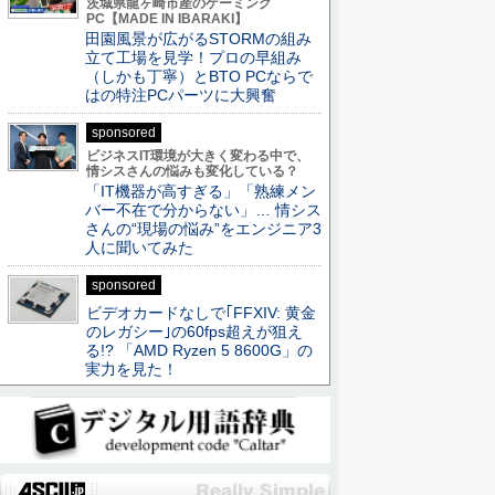
茨城県龍ヶ崎市産のゲーミング
PC【MADE IN IBARAKI】
田園風景が広がるSTORMの組み
立て工場を見学！プロの早組み
（しかも丁寧）とBTO PCならで
はの特注PCパーツに大興奮
sponsored
ビジネスIT環境が大きく変わる中で、
情シスさんの悩みも変化している？
「IT機器が高すぎる」「熟練メン
バー不在で分からない」… 情シス
さんの“現場の悩み”をエンジニア3
人に聞いてみた
sponsored
ビデオカードなしで｢FFXIV: 黄金
のレガシー｣の60fps超えが狙え
る!? 「AMD Ryzen 5 8600G」の
実力を見た！