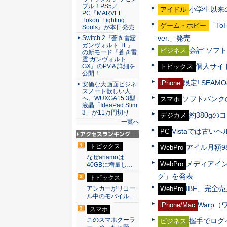
ブル！PS5／
小学生以来
アイドル
PC『MARVEL
Tōkon: Fighting
「To
ゲーム・ホビー
Souls』が本日発売
ver.」発売
Switch 2『蒼き雷霆
ガンヴォルト TE』
会計“ソフ
ビジネス
の新モード『蒼き雷
霆 ガンヴォルト
個人サイ
GX』のPV＆詳細を
トピックス
公開！
限定! SEAM
iPhone
安価な大画面ビジネ
スノート欲しい人
へ。WUXGA15.3型
ソフトバンク
スマホ
液晶「IdeaPad Slim
3」が11万円切り
約380gの
デジカメ
一覧へ
Vistaでは古い
PC
アクセスランキン
トピックス
アイル月額9
WebPro
グ
なぜahamoは
メディアイン
WebPro
40GBに増量し…
グ」を発表
トピックス
IBF、完全
アンカーがリコー
WebPro
ル中のモバイル…
Warp（
iPhone/Mac
スマホ
このスマホクーラ
握手でログイ
ビジネス