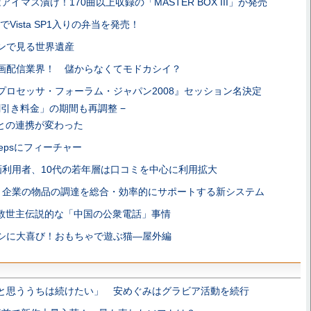
アイマス漬け！170曲以上収録の「MASTER BOX III」が発売
Vista SP1入りの弁当を発売！
ンで見る世界遺産
画配信業界！ 儲からなくてモドカシイ？
プロセッサ・フォーラム・ジャパン2008』セッション名決定
割引き料金」の期間も再調整 −
bileとの連携が変わった
tepsにフィーチャー
画利用者、10代の若年層は口コミを中心に利用拡大
、企業の物品の調達を総合・効率的にサポートする新システム
救世主伝説的な「中国の公衆電話」事情
シに大喜び！おもちゃで遊ぶ猫―屋外編
と思ううちは続けたい」 安めぐみはグラビア活動を続行