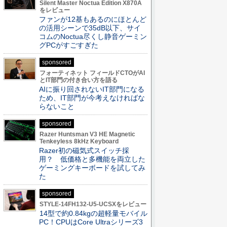
Silent Master Noctua Edition X870A
をレビュー
ファンが12基もあるのにほとんど
の活用シーンで35dB以下、サイ
コムのNoctua尽くし静音ゲーミン
グPCがすごすぎた
sponsored
フォーティネット フィールドCTOがAI
とIT部門の付き合い方を語る
AIに振り回されないIT部門になる
ため、IT部門が今考えなければな
らないこと
sponsored
Razer Huntsman V3 HE Magnetic
Tenkeyless 8kHz Keyboard
Razer初の磁気式スイッチ採
用？ 低価格と多機能を両立した
ゲーミングキーボードを試してみ
た
sponsored
STYLE-14FH132-U5-UCSXをレビュー
14型で約0.84kgの超軽量モバイル
PC！CPUはCore Ultraシリーズ3