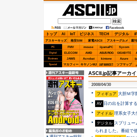
ASCII.jp
トップ
AI
IoT
ビジネス
TECH
デジタル
i
アスキーキッズ
格安SIM
家電ASCII
アスキーグルメ
週刊
FMV
mouse
iiyamaPC
Sycom
PC
ELECOM
AMD
ASUS ROG
Digital
GIGABYTE
JAWS
Acrobat
kintone
Azure
Business
S
JAPANNEXT
マカフィー
キヤノンMJ
ソフマップ
Special
ASCII.jp記事アーカイ
週刊アスキー最新
号
2008/04/30
大胆Ｍ字
フィギュア
日の出を計算す
AV
理系女子大
アイドル
スプリュー
デジタル
られました。番組で
編集部のお勧め
週刊アスキー特別