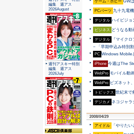
GWは
ゲーム・ホビー
編集 週アス
2026August
九十九電機で
PCパーツ
ハイビジョ
デジタル
どうなる動
ビジネス
『マイクロ
デジタル
− 「早期申込み特別
Windows Mo
PC
今週はThe S
iPhone
週刊アスキー特別
編集 週アス
モバイル動
WebPro
2026July
ビズネット
WebPro
世紀末で
トピックス
ネコジャラ
デジカメ
2008/04/29
「やりたい
アイドル