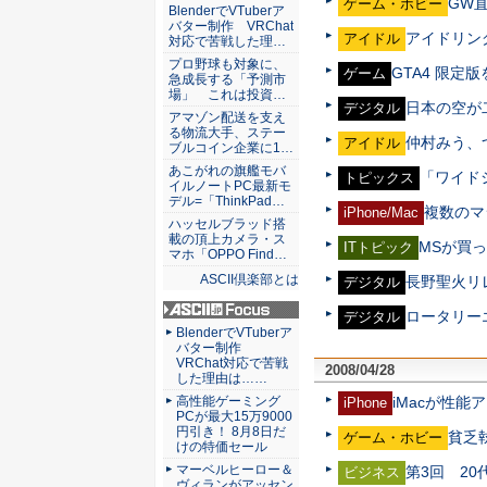
GW
ゲーム・ホビー
ASCII倶楽部
BlenderでVTuberア
バター制作 VRChat
アイドリン
アイドル
対応で苦戦した理…
プロ野球も対象に、
GTA4 限定
ゲーム
急成長する「予測市
場」 これは投資…
日本の空が二
デジタル
アマゾン配送を支え
る物流大手、ステー
仲村みう、
アイドル
ブルコイン企業に1…
あこがれの旗艦モバ
「ワイド
トピックス
イルノートPC最新モ
デル=「ThinkPad…
複数のマ
iPhone/Mac
ハッセルブラッド搭
載の頂上カメラ・ス
MSが買
ITトピック
マホ「OPPO Find…
ASCII倶楽部とは
長野聖火リ
デジタル
ロータリー
デジタル
ASCII.jp Focus
BlenderでVTuberア
バター制作
VRChat対応で苦戦
2008/04/28
した理由は……
高性能ゲーミング
iMacが性能
iPhone
PCが最大15万9000
円引き！ 8月8日だ
貧乏
ゲーム・ホビー
けの特価セール
マーベルヒーロー＆
第3回 2
ビジネス
ヴィランがアッセン