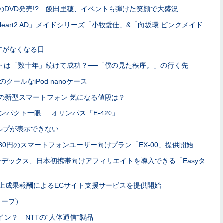
のDVD発売!? 飯田里穂、イベントも弾けた笑顔で大盛況
Heart2 AD」メイドシリーズ「小牧愛佳」&「向坂環 ピンクメイド
ト”がなくなる日
トは「数十年」続けて成功？──「僕の見た秩序。」の行く先
OのクールなiPod nanoケース
の新型スマートフォン 気になる値段は？
コンパクト一眼──オリンパス「E-420」
ヘルプが表示できない
80円のスマートフォンユーザー向けプラン「EX-00」提供開始
デックス、日本初携帯向けアフィリエイトを導入できる「Easyタ
売上成果報酬によるECサイト支援サービスを提供開始
ワープ）
ン？ NTTの“人体通信”製品