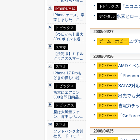
ー、めっちゃ賢…
「ニコニ
トピックス
iPhone/Mac
iPhoneケース、卒
水素とロー
デジタル
業しました。こ…
トピックス
2008/04/27
【今日から】最大
30％ポイント還…
ヱヴ
ゲーム・ホビー
スマホ
【決定版】ミドル
2008/04/26
クラスのスマー…
AMDイベ
PCパーツ
スマホ
iPhone 17 Proも
「Phen
PCパーツ
どきの怪しい超…
SATA2対応
PCパーツ
トピックス
熊本にエアコン
出先でも安
PCパーツ
300台即日納品…
トピックス
省電力チッ
PCパーツ
腰は大風量ファ
「GeForc
PCパーツ
ン、背中はペル…
スマホ
2008/04/25
ソフトバンク宮川
社長、ドコモ「…