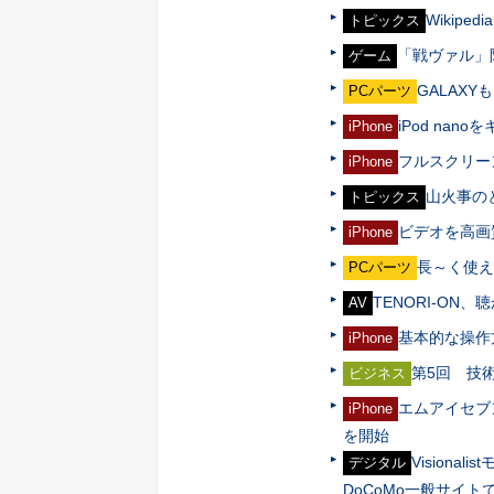
Wikipe
トピックス
「戦ヴァル」
ゲーム
GALAXY
PCパーツ
iPod nan
iPhone
フルスクリー
iPhone
山火事の
トピックス
ビデオを高画
iPhone
長～く使え
PCパーツ
TENORI-ON
AV
基本的な操作
iPhone
第5回 技
ビジネス
エムアイセブンジ
iPhone
を開始
Visional
デジタル
DoCoMo一般サイ