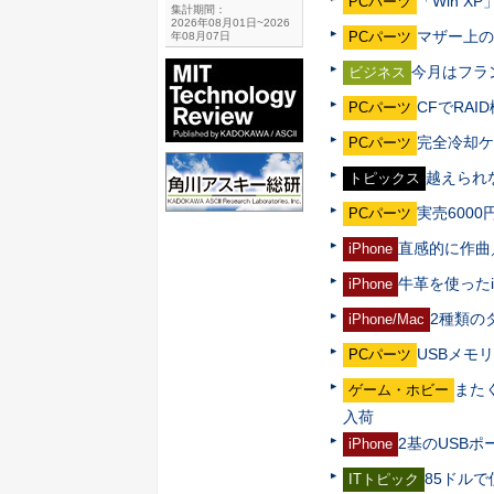
「Win X
PCパーツ
集計期間：
2026年08月01日~2026
マザー上の
PCパーツ
年08月07日
今月はフラ
ビジネス
CFでRAI
PCパーツ
完全冷却ケ
PCパーツ
越えられ
トピックス
実売6000
PCパーツ
直感的に作曲
iPhone
牛革を使ったiP
iPhone
2種類の
iPhone/Mac
USBメモ
PCパーツ
また
ゲーム・ホビー
入荷
2基のUSB
iPhone
85ドル
ITトピック