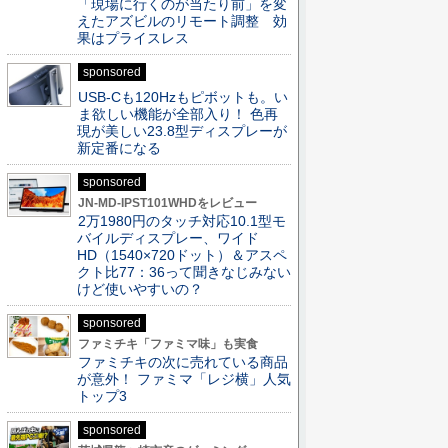
「現場に行くのが当たり前」を変
えたアズビルのリモート調整 効
果はプライスレス
sponsored
USB-Cも120Hzもピボットも。い
ま欲しい機能が全部入り！ 色再
現が美しい23.8型ディスプレーが
新定番になる
sponsored
JN-MD-IPST101WHDをレビュー
2万1980円のタッチ対応10.1型モ
バイルディスプレー、ワイド
HD（1540×720ドット）＆アスペ
クト比77：36って聞きなじみない
けど使いやすいの？
sponsored
ファミチキ「ファミマ味」も実食
ファミチキの次に売れている商品
が意外！ ファミマ「レジ横」人気
トップ3
sponsored