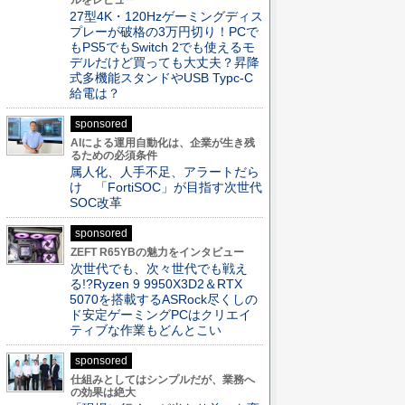
ルをレビュー
27型4K・120Hzゲーミングディス
プレーが破格の3万円切り！PCで
もPS5でもSwitch 2でも使えるモ
デルだけど買っても大丈夫？昇降
式多機能スタンドやUSB Typc-C
給電は？
sponsored
AIによる運用自動化は、企業が生き残
るための必須条件
属人化、人手不足、アラートだら
け 「FortiSOC」が目指す次世代
SOC改革
sponsored
ZEFT R65YBの魅力をインタビュー
次世代でも、次々世代でも戦え
る!?Ryzen 9 9950X3D2＆RTX
5070を搭載するASRock尽くしの
ド安定ゲーミングPCはクリエイ
ティブな作業もどんとこい
sponsored
仕組みとしてはシンプルだが、業務へ
の効果は絶大