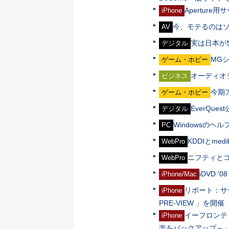
Apertur
iPhone
今、モテるのはゾ
AV
実は日本が
デジタル
MG
ゲーム・ホビー
オーディオ
ビジネス
今期
ゲーム・ホビー
EverQu
デジタル
Windowsのヘ
PC
KDDIとme
WebPro
ニフティと
WebPro
iDVD 
iPhone/Mac
リポート：サー
iPhone
PRE-VIEW 」を開催
イーフロンティ
iPhone
楽をバックアップ～