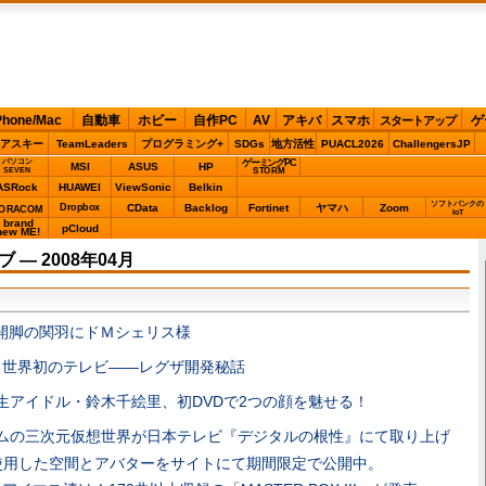
Phone/Mac
自動車
ホビー
自作PC
AV
アキバ
スマホ
ゲ
スタートアップ
アスキー
TeamLeaders
プログラミング+
SDGs
地方活性
PUACL2026
ChallengersJP
パソコン
ゲーミングPC
MSI
ASUS
HP
STORM
SEVEN
ASRock
HUAWEI
ViewSonic
Belkin
ソフトバンクの
Dropbox
CData
Backlog
Fortinet
ヤマハ
Zoom
ORACOM
IoT
brand
pCloud
new ME!
ブ ― 2008年04月
開脚の関羽にドＭシェリス様
る世界初のテレビ――レグザ開発秘話
生アイドル・鈴木千絵里、初DVDで2つの顔を魅せる！
ムの三次元仮想世界が日本テレビ『デジタルの根性』にて取り上げ
使用した空間とアバターをサイトにて期間限定で公開中。