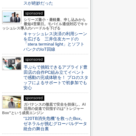
スが絶妙だった
sponsored
シリーズ最小・最軽量、申し込みから
最短4営業日。モバイル通信対応でキャ
ッシュレス導入のハードルを下げる
キャッシュレス決済の利用シーン
を広げる 三井住友カードの
「stera terminal light」とソフト
バンクのIoT回線
sponsored
手ぶらで挑戦できるアプライド豊
田店の自作PC組み立てイベント
で感動の完成体験を！ プロのスタ
ッフによるサポートで初参加でも
安心
sponsored
ガバナンスの徹底で安全を担保し、AI
活用の促進で目指すのは“トレジャー
Box”という成長エンジン
“120TB消失危機”を救ったBox。
ゼネラルが挑むグローバルデータ
統合の舞台裏