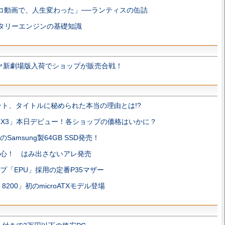
コ動画で、人生変わった」──ランティスの缶詰
タリーエンジンの基礎知識
ァ新劇場版入荷でショップが販売合戦！
ント、タイトルに秘められた本当の理由とは!?
om X3」本日デビュー！各ショップの価格はいかに？
のSamsung製64GB SSD発売！
心！ はみ出さないアレ発売
プ「EPU」採用の定番P35マザー
e 8200」初のmicroATXモデル登場