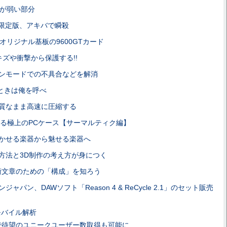
diaが弱い部分
限定版、アキバで瞬殺
もオリジナル基板の9600GTカード
oをキズや衝撃から保護する!!
ンモードでの不具合などを解消
ときは俺を呼べ
質なまま高速に圧縮する
る極上のPCケース【サーマルティク編】
、聴かせる楽器から魅せる楽器へ
方法と3D制作の考え方が身につく
術文章のための「構成」を知ろう
ャパン、DAWソフト「Reason 4 & ReCycle 2.1」のセット販売
istモバイル解析
トで待望のユニークユーザー数取得も可能に