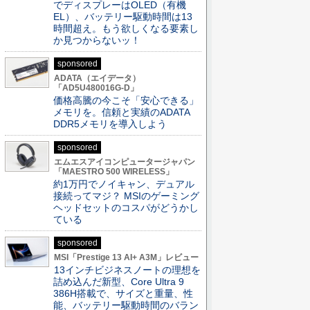
でディスプレーはOLED（有機
EL）、バッテリー駆動時間は13
時間超え。もう欲しくなる要素し
か見つからないッ！
sponsored
ADATA（エイデータ）
「AD5U480016G-D」
価格高騰の今こそ「安心できる」
メモリを。信頼と実績のADATA
DDR5メモリを導入しよう
sponsored
エムエスアイコンピュータージャパン
「MAESTRO 500 WIRELESS」
約1万円でノイキャン、デュアル
接続ってマジ？ MSIのゲーミング
ヘッドセットのコスパがどうかし
ている
sponsored
MSI「Prestige 13 AI+ A3M」レビュー
13インチビジネスノートの理想を
詰め込んだ新型、Core Ultra 9
386H搭載で、サイズと重量、性
能、バッテリー駆動時間のバラン