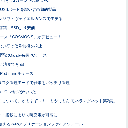
P」付きで2万円以下の格安PC
USBポートを増やす画期的製品
ンソワ・ヴェイエルガンスでモテる
D構築、SSDより安価！
ース「COSMOS S」がデビュー！
ない壁で信号無視を抑止
円弱のGigabyte製PCケース
／演奏できる!
od nano用ケース
タスク管理モードで仕事をバッチリ管理
リにワンセグが付いた！
くっついて、かもすぞ～！「もやしもん モネラマグネット第2集」
ポート搭載により同時充電が可能に
で使えるWebアプリケーションファイアウォール