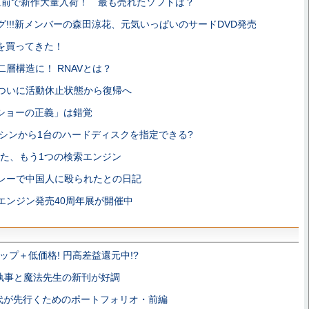
直前で新作大量入荷！ 最も売れたソフトは？
グ!!!新メンバーの森田涼花、元気いっぱいのサードDVD発売
版を買ってきた！
層構造に！ RNAVとは？
ついに活動休止状態から復帰へ
ショーの正義」は錯覚
シンから1台のハードディスクを指定できる?
った、もう1つの検索エンジン
レーで中国人に殴られたとの日記
エンジン発売40周年展が開催中
アップ＋低価格! 円高差益還元中!?
執事と魔法先生の新刊が好調
0代が先行くためのポートフォリオ・前編