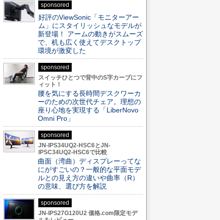
sponsored
好評のViewSonic「モニターアー
ム」にスタイリッシュなモデルが
新登場！ アームの動きがスムーズ
で、机も広く使えてデスクトップ
環境が激変した
sponsored
スイッチひとつで背中のS字カーブにフ
ィット！
腰を気にする長時間デスクワーカ
ーのための次世代チェア。理想の
座り心地を実現する「LiberNovo
Omni Pro」
sponsored
JN-IPS34UQ2-HSC6とJN-
IPSC34UQ2-HSC6で比較
曲面（湾曲）ディスプレーってな
にがすごいの？一般的な平面モデ
ルとの見え方の違いや曲率（R）
の意味、選び方を解説
sponsored
JN-IPS27G120U2 価格.com限定モデ