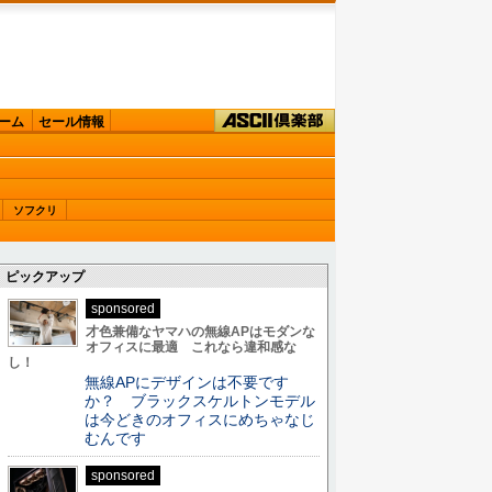
ーム
セール情報
ソフクリ
ピックアップ
sponsored
才色兼備なヤマハの無線APはモダンな
オフィスに最適 これなら違和感な
し！
無線APにデザインは不要です
か？ ブラックスケルトンモデル
は今どきのオフィスにめちゃなじ
むんです
sponsored