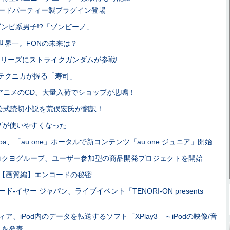
e用サードパーティー製プラグイン登場
ンビ系男子!?「ゾンビーノ」
世界一。FONの未来は？
シリーズにストライクガンダムが参戦!
テクニカが握る「寿司」
アニメのCD、大量入荷でショップが悲鳴！
est公式読切小説を荒俣宏氏が翻訳！
ルプが使いやすくなった
diba、「au one」ポータルで新コンテンツ「au one ジュニア」開始
コクヨグループ、ユーザー参加型の商品開発プロジェクトを開始
'08【画質編】エンコードの秘密
ド-イヤー ジャパン、ライブイベント「TENORI-ON presents
ア、iPod内のデータを転送するソフト「XPlay3 ～iPodの映像/音
」を発表