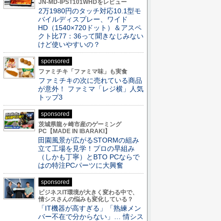
JN-MD-IPST101WHDをレビュー
2万1980円のタッチ対応10.1型モ
バイルディスプレー、ワイド
HD（1540×720ドット）＆アスペ
クト比77：36って聞きなじみない
けど使いやすいの？
sponsored
ファミチキ「ファミマ味」も実食
ファミチキの次に売れている商品
が意外！ ファミマ「レジ横」人気
トップ3
sponsored
茨城県龍ヶ崎市産のゲーミング
PC【MADE IN IBARAKI】
田園風景が広がるSTORMの組み
立て工場を見学！プロの早組み
（しかも丁寧）とBTO PCならで
はの特注PCパーツに大興奮
sponsored
ビジネスIT環境が大きく変わる中で、
情シスさんの悩みも変化している？
「IT機器が高すぎる」「熟練メン
バー不在で分からない」… 情シス