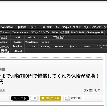
Phone/Mac
自動車
ホビー
自作PC
AV
アキバ
スマホ
ゲ
スタートアップ
アスキー
TeamLeaders
プログラミング+
SDGs
地方活性
PUACL2026
ChallengersJP
パソコン
ゲーミングPC
MSI
ASUS
HP
STORM
SEVEN
ASRock
HUAWEI
ViewSonic
Belkin
ソフトバンクの
Dropbox
CData
Backlog
Fortinet
ヤマハ
Zoom
ORACOM
IoT
brand
pCloud
new ME!
朗報
台まで月額700円で補償してくれる保険が登場！
円
分更新
文● 吉田ヒロ
お気に入り
一覧