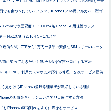
9.7インチiPad Pro用液晶保護フィルム／ガラス10種類を発売
でも傷つきにくい - ノジマ、iPhone 6／6s用フルカバー型ゴ
0.2mmで表面硬度9H！ HOYA製iPhone SE用保護ガラス
 No.1078 （2016年5月17日発行）
タ通信SIM】ZTEから1万円台前半の安価なSIMフリーのルータ
e 7購入前に知っておきたい！修理代金を実質ゼロにする方法
モバイル ONE」利用のスマホに対応する修理・交換サービス提供
よく見かけるiPhoneの登録修理業者が激増している理由
Phoneの画面をキャッシュレスで即日修理する方法
てもiPhoneの画面割れをすぐに直せるサービス