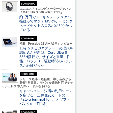
sponsored
エムエスアイコンピュータージャパン
「MAESTRO 500 WIRELESS」
約1万円でノイキャン、デュアル
接続ってマジ？ MSIのゲーミング
ヘッドセットのコスパがどうかし
ている
sponsored
MSI「Prestige 13 AI+ A3M」レビュー
13インチビジネスノートの理想を
詰め込んだ新型、Core Ultra 9
386H搭載で、サイズと重量、性
能、バッテリー駆動時間のバラン
スが絶妙だった
sponsored
シリーズ最小・最軽量、申し込みから
最短4営業日。モバイル通信対応でキャ
ッシュレス導入のハードルを下げる
キャッシュレス決済の利用シーン
を広げる 三井住友カードの
「stera terminal light」とソフト
バンクのIoT回線
sponsored