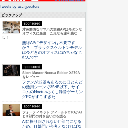
Tweets by asciijpeditors
ピックアップ
sponsored
才色兼備なヤマハの無線APはモダンな
オフィスに最適 これなら違和感な
し！
無線APにデザインは不要です
か？ ブラックスケルトンモデル
は今どきのオフィスにめちゃなじ
むんです
sponsored
Silent Master Noctua Edition X870A
をレビュー
ファンが12基もあるのにほとんど
の活用シーンで35dB以下、サイ
コムのNoctua尽くし静音ゲーミン
グPCがすごすぎた
sponsored
フォーティネット フィールドCTOがAI
とIT部門の付き合い方を語る
AIに振り回されないIT部門になる
ため、IT部門が今考えなければな