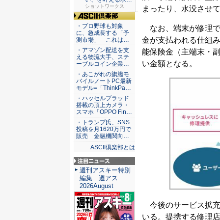
サイト
ショットワークス
まったり、水没させ
ASCII倶楽部
・プロ野球も対象
なお、端末が修理で
に、急成長する「予
金が支払われる仕組
測市場」 これは…
・アマゾン配送を支
能保険金（主端末・副
える物流大手、ステ
い金額となる。
ーブルコイン企業…
・あこがれの旗艦モ
バイルノートPC最新
モデル=「ThinkPa…
・ハッセルブラッド
搭載の頂上カメラ・
スマホ「OPPO Fin…
・トランプ氏、SNS
投稿を月1620万円で
販売 金融機関向…
ASCII倶楽部とは
注目ニュース
週刊アスキー特別
編集 週アス
2026August
今後のサービス拡充
いる。提携する修理