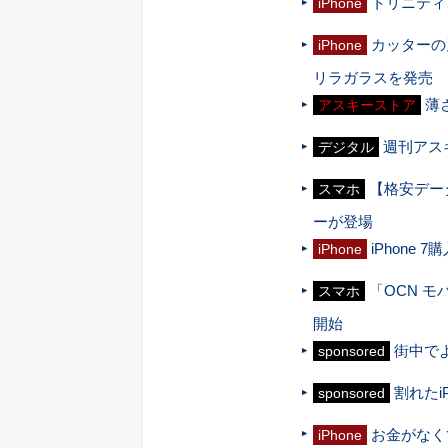
トリニティ、
iPhone
カッターの刃
iPhone
リラガラスを発売
薄さ
アスキーストア
週刊アスキー
デジタル
【格安デー
スマホ
ーが登場
iPhon
iPhone
「OCN 
スマホ
開始
街中で
sponsored
割れたi
sponsored
お金がなく
iPhone