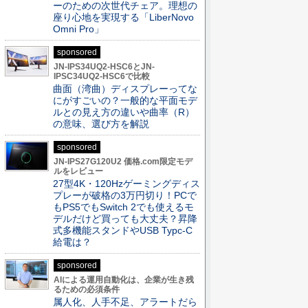
ーのための次世代チェア。理想の
座り心地を実現する「LiberNovo
Omni Pro」
sponsored
JN-IPS34UQ2-HSC6とJN-
IPSC34UQ2-HSC6で比較
曲面（湾曲）ディスプレーってな
にがすごいの？一般的な平面モデ
ルとの見え方の違いや曲率（R）
の意味、選び方を解説
sponsored
JN-IPS27G120U2 価格.com限定モデ
ルをレビュー
27型4K・120Hzゲーミングディス
プレーが破格の3万円切り！PCで
もPS5でもSwitch 2でも使えるモ
デルだけど買っても大丈夫？昇降
式多機能スタンドやUSB Typc-C
給電は？
sponsored
AIによる運用自動化は、企業が生き残
るための必須条件
属人化、人手不足、アラートだら