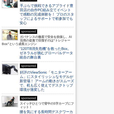
手ぶらで挑戦できるアプライド豊
田店の自作PC組み立てイベント
で感動の完成体験を！ プロのスタ
ッフによるサポートで初参加でも
安心
sponsored
ガバナンスの徹底で安全を担保し、AI
活用の促進で目指すのは“トレジャー
Box”という成長エンジン
“120TB消失危機”を救ったBox。
ゼネラルが挑むグローバルデータ
統合の舞台裏
sponsored
好評のViewSonic「モニターアー
ム」にスタイリッシュなモデルが
新登場！ アームの動きがスムーズ
で、机も広く使えてデスクトップ
環境が激変した
sponsored
スイッチひとつで背中のS字カーブにフ
ィット！
腰を気にする長時間デスクワーカ