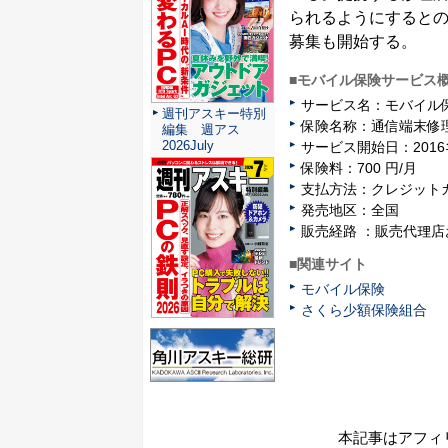
られるようにすると
募集も開始する。
■モバイル保険サービス
サービス名：モバイル
週刊アスキー特別
保険名称：通信端末修
編集 週アス
2026July
サービス開始⽇：2016
保険料：700 円/月
⽀払⽅法：クレジット
発売地区：全国
販売経路 ：販売代理
■関連サイト
モバイル保険
さくら少額保険組合
本記事はアフィ