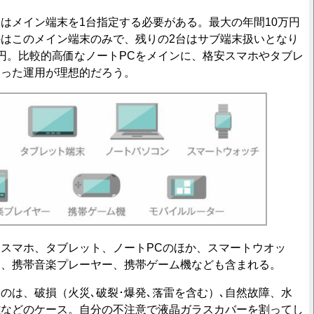
メイン端末を1台指定する必要がある。最大の年間10万円
はこのメイン端末のみで、残りの2台はサブ端末扱いとなり
円。比較的高価なノートPCをメインに、格安スマホやタブレ
いった運用が理想的だろう。
スマホ、タブレット、ノートPCのほか、スマートウオッ
ー、携帯音楽プレーヤー、携帯ゲーム機なども含まれる。
は、破損（⽕災､破裂･爆発､落雷を含む）､自然故障、水
難などのケース。自分の不注意で液晶ガラスカバーを割ってし