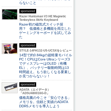
らないこと
sponsored
Razer Huntsman V3 HE Magnetic
Tenkeyless 8kHz Keyboard
Razer初の磁気式スイッチ採
用？ 低価格と多機能を両立した
ゲーミングキーボードを試してみ
た
sponsored
STYLE-14FH132-U5-UCSXをレビュー
14型で約0.84kgの超軽量モバイル
PC！CPUはCore Ultraシリーズ3
でディスプレーはOLED（有機
EL）、バッテリー駆動時間は13
時間超え。もう欲しくなる要素し
か見つからないッ！
sponsored
ADATA（エイデータ）
「AD5U480016G-D」
価格高騰の今こそ「安心できる」
メモリを。信頼と実績のADATA
DDR5メモリを導入しよう