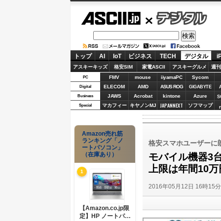
ASCII.jp
デジタル
トップ
AI
IoT
ビジネス
TECH
デジタル
i
アスキーキッズ
格安SIM
家電ASCII
アスキーグルメ
週刊
FMV
mouse
iiyamaPC
Sycom
PC
ELECOM
AMD
ASUS ROG
Digital
GIGABYTE
JAWS
Acrobat
kintone
Azure
Business
S
JAPANNEXT
マカフィー
キヤノンMJ
ソフマップ
Special
Amazon売れ筋
ランキング「ノ
格安スマホユーザーに
ートパソコン」
（在庫あり）
モバイル機器3
上限は年間10万
1
2016年05月12日 16時15
【Amazon.co.jp限
定】HP ノートパソ