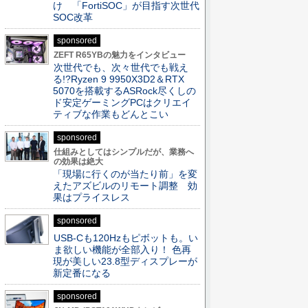
け 「FortiSOC」が目指す次世代
SOC改革
sponsored
ZEFT R65YBの魅力をインタビュー
次世代でも、次々世代でも戦え
る!?Ryzen 9 9950X3D2＆RTX
5070を搭載するASRock尽くしの
ド安定ゲーミングPCはクリエイ
ティブな作業もどんとこい
sponsored
仕組みとしてはシンプルだが、業務へ
の効果は絶大
「現場に行くのが当たり前」を変
えたアズビルのリモート調整 効
果はプライスレス
sponsored
USB-Cも120Hzもピボットも。い
ま欲しい機能が全部入り！ 色再
現が美しい23.8型ディスプレーが
新定番になる
sponsored