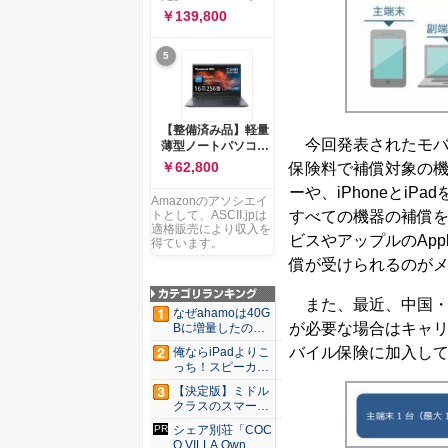
ー 83K9003JJP ノー
ソコン Vivobook 15
￥139,800
トPC
M1502NAQ 15.6イ
ンチ AMD Ryzen 7
5
170 メモリ16GB
SSD 512GB
Microsoft 365
Personal (24か月版)
搭載 Windows 11 重
【整備済み品】軽量
量1.7kg Wi-Fi 6E ク
今回発表されたモバ
薄型ノートパソコン
ワイエットブルー
dynabook G83 ■
￥62,800
保険料で補償対象の機
M1502NAQ-
13.3型
R7165BUWS
ーや、iPhoneとi
FHD(1920x1080) -
Amazonのアソシエイ
高性能第11世代Core
すべての機器の補償を
トとして、ASCII.jpは
i5-1135G7 - メモリ
適格販売により収入を
ビスやアップルのApp
16GB - SSD 256GB
得ています。
- Webカメラ -
償が受けられるのが
WiFi&Bluetooth -
USB Type-C - MS
また、最近、中国・
Office 2021 - Win11
なぜahamoは40G
搭載
が必要な場合はキャ
Bに増量したの
か ...
バイル保険に加入し
俺ならiPadよりこ
っち！スピーカー
9個...
【決定版】ミドル
クラスのスマート
フォンの...
シェア別荘「COC
O VILLA Own...