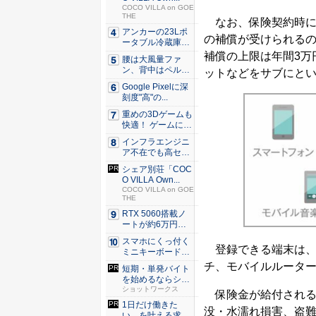
COCO VILLA on GOE
THE
なお、保険契約時には
アンカーの23Lポ
の補償が受けられるの
ータブル冷蔵庫が
Ama...
補償の上限は年間3万
腰は大風量ファ
ン、背中はペルチ
ットなどをサブにと
ェ冷却。ダ...
Google Pixelに深
刻度"高"の...
重めの3Dゲームも
快適！ ゲームに強
いH...
インフラエンジニ
ア不在でも高セキ
ュリティ...
シェア別荘「COC
O VILLA Own...
COCO VILLA on GOE
THE
RTX 5060搭載ノ
ートが約6万円引
き...
スマホにくっ付く
登録できる端末は、
ミニキーボード！
触ってわ...
チ、モバイルルータ
短期・単発バイト
を始めるならショ
ットワー...
ショットワークス
保険金が給付されるの
1日だけ働きた
没・⽔濡れ損害、盗
い、を叶える求人