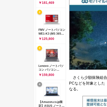
コン 15-fd 15.6イン
￥181,469
チ インテル Core 5
120U メモリ16GB
2
SSD512GB
Windows 11
Microsoft Office
2024搭載 WPS
Office搭載 カメラシ
FMV ノートパソコン
ャッター 指紋認証 薄
WE1-K3 (MS 365
型 Copilotキー搭載
Personal/Copilotキ
￥125,800
ナチュラルシルバー
ー搭載/Win 11/15.6
(BJ0M5PA-AAAI)
型/Core
3
i5/16GB/SSD
512GB/ホワイト)
FMVWK3E15W_AZ
Lenovo ノートパソ
コン パソコン
IdeaPad Slim 3 14.0
￥159,800
さくら少額保険組合は
インチ AMD
Ryzen™ 5 8640HS
PCなどを対象とした
4
メモリ16GB
なる。
SSD512GB
Microsoft 365 試用
版 Windows11 バッ
テリー駆動12.6時間
【Amazon.co.jp限
重量1.39kg ルナグレ
定】ASUS ノートパ