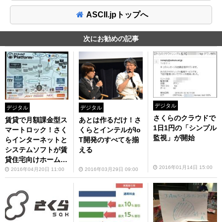
ASCII.jpトップへ
次にお勧めの記事
デジタル
デジタル
デジタル
さくらのクラウドで
賃貸で月額課金型ス
あとは作るだけ！さ
1日1円の「シンプル
マートロック！さく
くらとインテルがIo
監視」が開始
らインターネットと
T開発のすべてを揃
システムソフトが賃
える
貸住宅向けホームIo
2016年01月14日 15:00
Tの合弁会社設立
2016年04月20日 11:00
2016年03月29日 09:00