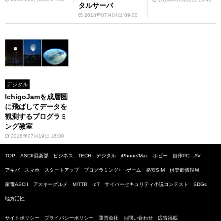
タルサーバ
2018年07月04日 09:00
デジタル
IchigoJamを成層圏
に飛ばしてデータを
観測するプログラミ
ング教室
2018年07月19日 16:30
TOP
ASCII倶楽部
ビジネス
TECH
デジタル
iPhone/Mac
ホビー
自作PC
AV
アキバ
スマホ
スタートアップ
プログラミング+
ゲーム
格安SIM
倶楽部情報局
家電ASCII
アスキーグルメ
MITTR
IoT
サイバーセキュリティ小説コンテスト
SDGs
地方活性
サイトポリシー
プライバシーポリシー
運営会社
お問い合わせ
広告掲載