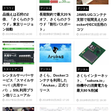
クラウド
デジタル
デジタル
品揃えは石狩の2
長期契約で最大20％
JAWS-UGコンテナ
倍、「さくらのクラ
オフ、さくらのクラ
支部で垣間見えたD
ウド」東京リージョ
ウド「割引パスポー
ockerやECS活用の
ン始動
ト」
コツ
2015年04月15日 14:00
2016年07月08日 06:00
2016年07月12日 07:00
スタートアップ
デジタル
デジタル
レンタルサーバーサ
さくら、Dockerコ
さくらインターネッ
ービス「スマイルサ
ンテナを利用した
ト、「sakura.io」
ーバ（共用サー
「Arukas」正式リ
待機中の消費電力を
バ）」SSL利用プラ
リース
最大80％削減
ン他リニューアル
2017年02月03日 10:00
2018年03月26日 17:20
2018年05月07日 19:30