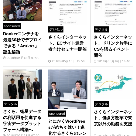
sponsored
デジタル
デジタル
Dockerコンテナを
さくらインターネッ
さくらインターネッ
最速60秒でデプロイ
ト、ECサイト運営
ト、ドリンク片手に
できる「Arukas」
者向けセミナー開催
CSを語るイベント
誕生秘話
開催
2018年05月18日 07:00
2018年05月16日 15:50
2018年05月16日 16:40
デジタル
デジタル
さくら、衛星データ
さくらインターネッ
sponsored
の利活用を促進する
ト、働き方改革で東
とにかくWordPres
宇宙データプラット
京以外の勤務を支援
sがめちゃ速い！進
フォーム構築へ
化するさくらのレン
2018年05月23日 07:00
2018年07月02日 15:40