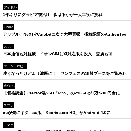
アイドル
1年ぶりにグラビア復活!! 森はるかが一人二役に挑戦
iPhone
アップル、NeXTやAnobitに次ぐ大型買収―指紋認証のAuthenTec
スマホ
日本通信も対抗策 イオンSIMにXi対応版を投入 交換も可
ゲーム・ホビー
狭くなったけどより濃厚に！ ワンフェスの18禁ブースをご覧あれ
自作PC
【価格調査】Plextor製SSD「M5S」の256GBが1万5700円台に
スマホ
auが先にキタ au版「Xperia acro HD」がAndroid 4.0に
スマホ