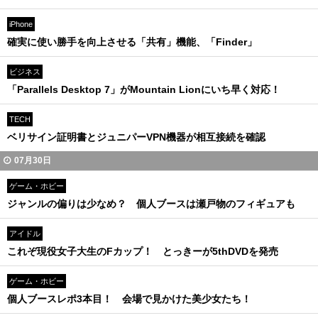
iPhone
確実に使い勝手を向上させる「共有」機能、「Finder」
ビジネス
「Parallels Desktop 7」がMountain Lionにいち早く対応！
TECH
ベリサイン証明書とジュニパーVPN機器が相互接続を確認
07月30日
ゲーム・ホビー
ジャンルの偏りは少なめ？ 個人ブースは瀬戸物のフィギュアも
アイドル
これぞ現役女子大生のFカップ！ とっきーが5thDVDを発売
ゲーム・ホビー
個人ブースレポ3本目！ 会場で見かけた美少女たち！