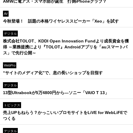
AMWに電アス・スマホ部が誕生 打倒iPhoneクラブ？
AV
今秋登場！ 話題の本格ワイヤレススピーカー「Xeo」を試す
デジタル
株式会社TOLOT、KDDI Open Innovation Fundより成長資金を獲
得 ～業務提携により『TOLOT』Androidアプリを「auスマートパ
ス」で先行公開～
WebPro
“サイトのメディア化”で、息の長いショップを目指す
デジタル
13型Ultrabookが5万4800円から―ソニー「VAIO T 13」
トピックス
売上UPもねらう？かっこいいプロモサイトをLiVE for WebLiFEで
つくる
デジタル