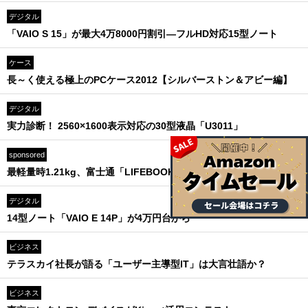
デジタル
「VAIO S 15」が最大4万8000円割引―フルHD対応15型ノート
ケース
長～く使える極上のPCケース2012【シルバーストン＆アビー編】
デジタル
実力診断！ 2560×1600表示対応の30型液晶「U3011」
sponsored
最軽量時1.21kg、富士通「LIFEBOOK SH76」が10万円台から
デジタル
14型ノート「VAIO E 14P」が4万円台から
ビジネス
テラスカイ社長が語る「ユーザー主導型IT」は大言壮語か？
ビジネス