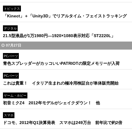
トピックス
「Kinect」＋「Unity3D」でリアルタイム・フェイストラッキング
デジタル
21.5型液晶が1万1980円―1920×1080表示対応「ST2220L」
07月27日
PCパーツ
青色スプレッダーがカッコいいPATRIOTの限定メモリーが入荷
PCパーツ
これは貴重！ イタリア生まれの極冷用検証台が単体販売開始
ゲーム・ホビー
初音ミクZ4 2012年モデルがシェイクダウン！ 他
スマホ
ドコモ、2012年Q1決算発表 スマホは249万台 前年比で約2倍