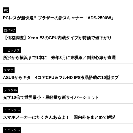
PC
PCレスが超快適!! ブラザーの新スキャナー「ADS-2500W」
自作PC
【価格調査】Xeon E3のGPU内蔵タイプが特価で値下がり
トピックス
所沢から横浜まで1本に 来年3月に東横線／副都心線が直通
スマホ
ASUSからキタ 4コアCPU＆フルHD IPS液晶搭載の10型タブ
デジタル
光学10倍で世界最小・最軽量な新サイバーショット
トピックス
スマホメーカーはたくさんあるよ！ 国内外をまとめて解説
トピックス