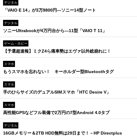
デジタル
「VAIO E 14」が3万9800円―ソニー14型ノート
デジタル
ソニーUltrabookが4万円台から―11型「VAIO T 11」
ゲーム・ホビー
【予選超速報】ミクZ4ら痛車勢はエヴァ以外総崩れに！
スマホ
もうスマホを忘れない！ キーホルダー型Bluetoothタグ
スマホ
手のひらサイズのデュアルSIMスマホ「HTC Desire V」
スマホ
高性能GPSなどフル装備で2万円の7型Android 4.0タブ
デジタル
16GBメモリー＆2TB HDD無料は29日まで！－HP Directplus