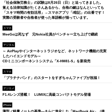
「社会保険労務士」の試験は8月26日（日）と迫ってきました。
覚える法律知識がたくさんあるから、合格の鍵はなんといっても
「スキマ時間の有効活用」→スマホアプリ「i暗記」の出番です！
実際の受験者や合格者が使った単語帳が揃っています。
スマホ
MeeGoは死なず 元Nokia社員がベンチャー立ち上げで継続
デジタル
～ AirPlayやインターネットラジオなど、ネットワーク機能の充実
したハイエンドモデル～
CDミニコンポーネントシステム「X-HM81-S」を新発売
スマホ
「プラチナバンド」のスタートをすぎちゃんファイブが祝福！
デジカメ
F1.4レンズ搭載！ LUMIXに高級コンパクトモデル登場
iPhone
薄型／軽量ノートの基準—さらに進化した「MacBook Air」（後