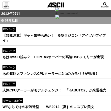
2012年07月
07月31日
PCパーツ
【閲覧注意】ギャ～気持ち悪い！ G型ラジコン「アイツがブイブ
イ」
PCパーツ
もはやSSD並み？ 190MB/sオーバーの高速USBメモリーが出現
PCパーツ
あの超巨大ファンレスCPUクーラーに2つのカラバリが登場！
PCパーツ
人気CPUクーラーがモデルチェンジ！ 「KABUTO2」が来週発売
ゲーム・ホビー
WFならではの衣装造型！ WF2012［夏］のコスプレ美女