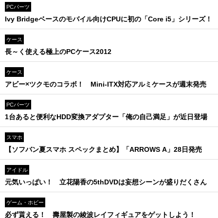
PCパーツ
Ivy Bridgeベースのモバイル向けCPUに初の「Core i5」シリーズ！
ケース
長～く使える極上のPCケース2012
ケース
アビー×ツクモのコラボ！ Mini-ITX対応アルミケースが週末発売
PCパーツ
1台あると便利なHDD変換アダプター「俺の自己満足」が近日登場
スマホ
【ソフバン夏スマホ スペックまとめ】「ARROWS A」28日発売
アイドル
元気いっぱい！ 立花陽香の5thDVDは妄想シーンが盛りだくさん
ゲーム・ホビー
必ず貰える！ 壽屋製の綾波レイフィギュアをゲットしよう！