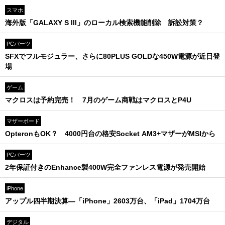
スマホ
海外版「GALAXY S III」のローカル検索機能削除 訴訟対策？
PCパーツ
SFXでフルモジュラー、さらに80PLUS GOLDな450W電源が近日登
場
ゲーム
マクロスは予約完売！ 7月のゲーム商戦はマクロスとP4U
マザーボード
OpteronもOK？ 4000円台の格安Socket AM3+マザーがMSIから
PCパーツ
2年保証付きのEnhance製400W完全ファンレス電源が発売開始
iPhone
アップル四半期決算—「iPhone」2603万台、「iPad」1704万台
デジタル