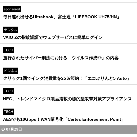
sponsored
毎日連れ出せるUltrabook、富士通「LIFEBOOK UH75/HN」
デジタル
VAIO Zの指紋認証でウェブサービスに簡単ログイン
TECH
施行されたサイバー刑法における「ウイルス作成罪」の内容
ビジネス
クリック1回でインク消費量を25％節約！「エコぷりんと5 Auto」
TECH
NEC、トレンドマイクロ製品搭載の標的型攻撃対策アプライアンス
TECH
AESでも10Gbps！WAN暗号化「Certes Enforcement Point」
07月29日