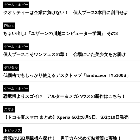
ゲーム・ホビー
クオリティーは企業に負けない！ 個人ブース2本目に刮目せよ
iPhone
ちょい出し!「ユザーンの川越コンピューター学園」 その8
ゲーム・ホビー
個人ブースこそワンフェスの華！ 会場にいた美少女をお届け
デジタル
低価格でもしっかり使えるデスクトップ「Endeavor TY5100S」
ゲーム・ホビー
恐竜博よりスゴイ!? アルター＆メガハウスの新作はこちら！
スマホ
【ドコモ夏スマホ まとめ】Xperia GXは8月9日、SXは10日発売
トピックス
最涼のUSB扇風機を探せ！ 男子力を求めて粘着質に実験！