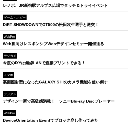
レノボ、JR新宿駅アルプス広場でタッチ＆トライイベント
ゲーム・ホビー
DiRT SHOWDOWNでGT500の松田次生選手と激突！
WebPro
Web担向けレスポンシブWebデザインセミナー開催迫る
デジカメ
今度のIXYは無線LANで直接プリントできる！
スマホ
裏面照射型になったGALAXY S IIIのカメラ機能を使い倒す
デジタル
デザイン一新で高級感満載！ ソニーBlu-ray Discプレーヤー
WebPro
DeviceOrientation Eventでブロック崩し作ってみた