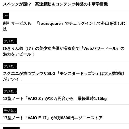
スペックが謎!? 高速起動＆コンテンツ特盛の中華学習機
PC
割引サービスも 「foursquare」でチェックインして外出を楽しむ
技
デジタル
ゆきりん似（!?）の美少女声優が浴衣姿で『Webパワードール』の
魅力をアピール！
デジタル
スクエニが放つブラウザSLG『モンスタードラゴン』は大人数対戦
がアツイ！
デジタル
13型ノート「VAIO Z」が10万円台から―最軽量時1.15kg
デジタル
17型ノート「VAIO E 17」が4万9800円―ソニーストア