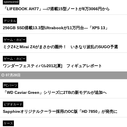
sponsored
「LIFEBOOK AH77」—i7搭載15型ノートが8万3066円から
デジタル
256GB SSD搭載13.3型Ultrabookが11万円台—「XPS 13」
ゲーム・ホビー
ミクZ4とMirai Z4がまさかの圏外！ いきなり波乱のSUGO予選
ゲーム・ホビー
ワンダーフェスティバル2012[夏] フィギュアレポート
07月28日
PCパーツ
「WD Caviar Green」シリーズに2TBの新モデルが追加へ
ビデオカード
Sapphireオリジナルクーラー採用のOC版「HD 7850」が発売に
ケース