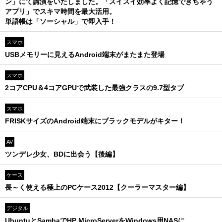
ン」にて講演をいたしました。「スイスイ効率よく記憶できちゃう
アプリ」でスキマ時間を最大活用。
単語帳は「ソーシャル」で即入手！
スマホ
USBメモリーに見えるAndroid端末がまたまた登場
スマホ
2コアCPU＆4コアGPUで武装した最強クラスの9.7型タブ
スマホ
FRISKサイズのAndroid端末にブラックモデルがキター！
AV
ツンデレ少女、BDに出会う【後編】
ケース
長～く使える極上のPCケース2012【クーラーマスター編】
デジタル
UbuntuとSambaでHP MicroServerをWindows用NASに