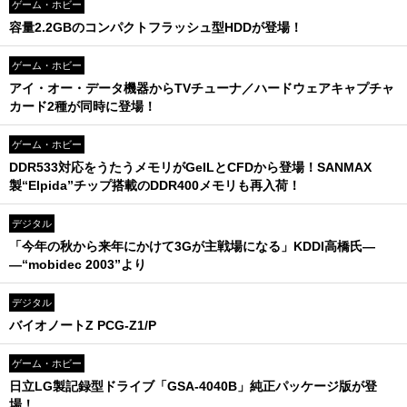
ゲーム・ホビー
容量2.2GBのコンパクトフラッシュ型HDDが登場！
ゲーム・ホビー
アイ・オー・データ機器からTVチューナ／ハードウェアキャプチャ
カード2種が同時に登場！
ゲーム・ホビー
DDR533対応をうたうメモリがGeILとCFDから登場！SANMAX
製“Elpida”チップ搭載のDDR400メモリも再入荷！
デジタル
「今年の秋から来年にかけて3Gが主戦場になる」KDDI高橋氏―
―“mobidec 2003”より
デジタル
バイオノートZ PCG-Z1/P
ゲーム・ホビー
日立LG製記録型ドライブ「GSA-4040B」純正パッケージ版が登
場！