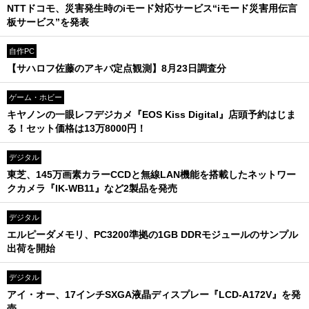
NTTドコモ、災害発生時のiモード対応サービス“iモード災害用伝言
板サービス”を発表
自作PC
【サハロフ佐藤のアキバ定点観測】8月23日調査分
ゲーム・ホビー
キヤノンの一眼レフデジカメ『EOS Kiss Digital』店頭予約はじま
る！セット価格は13万8000円！
デジタル
東芝、145万画素カラーCCDと無線LAN機能を搭載したネットワー
クカメラ『IK-WB11』など2製品を発売
デジタル
エルピーダメモリ、PC3200準拠の1GB DDRモジュールのサンプル
出荷を開始
デジタル
アイ・オー、17インチSXGA液晶ディスプレー『LCD-A172V』を発
売