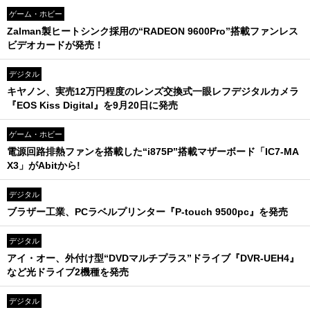
ゲーム・ホビー
Zalman製ヒートシンク採用の“RADEON 9600Pro”搭載ファンレス
ビデオカードが発売！
デジタル
キヤノン、実売12万円程度のレンズ交換式一眼レフデジタルカメラ
『EOS Kiss Digital』を9月20日に発売
ゲーム・ホビー
電源回路排熱ファンを搭載した“i875P”搭載マザーボード「IC7-MA
X3」がAbitから!
デジタル
ブラザー工業、PCラベルプリンター『P-touch 9500pc』を発売
デジタル
アイ・オー、外付け型“DVDマルチプラス”ドライブ『DVR-UEH4』
など光ドライブ2機種を発売
デジタル