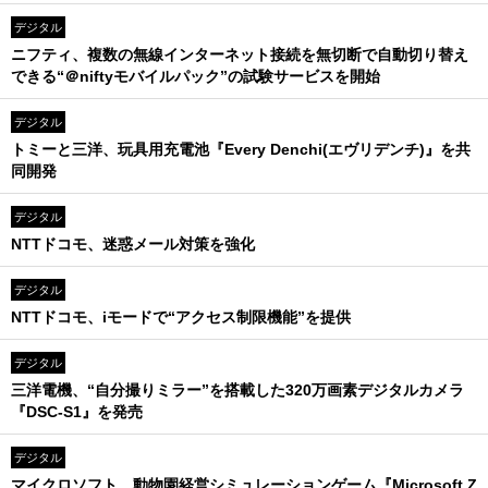
デジタル
ニフティ、複数の無線インターネット接続を無切断で自動切り替え
できる“＠niftyモバイルパック”の試験サービスを開始
デジタル
トミーと三洋、玩具用充電池『Every Denchi(エヴリデンチ)』を共
同開発
デジタル
NTTドコモ、迷惑メール対策を強化
デジタル
NTTドコモ、iモードで“アクセス制限機能”を提供
デジタル
三洋電機、“自分撮りミラー”を搭載した320万画素デジタルカメラ
『DSC-S1』を発売
デジタル
マイクロソフト、動物園経営シミュレーションゲーム『Microsoft Z