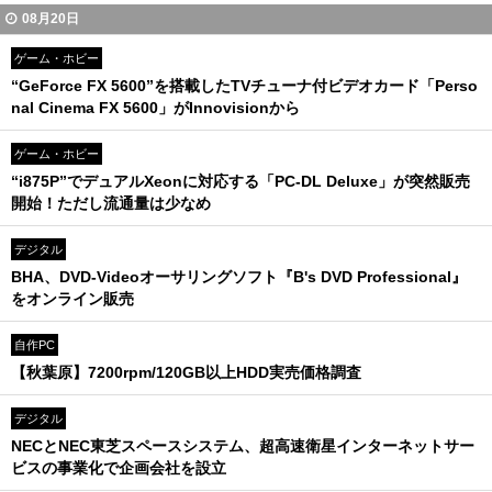
08月20日
ゲーム・ホビー
“GeForce FX 5600”を搭載したTVチューナ付ビデオカード「Perso
nal Cinema FX 5600」がInnovisionから
ゲーム・ホビー
“i875P”でデュアルXeonに対応する「PC-DL Deluxe」が突然販売
開始！ただし流通量は少なめ
デジタル
BHA、DVD-Videoオーサリングソフト『B's DVD Professional』
をオンライン販売
自作PC
【秋葉原】7200rpm/120GB以上HDD実売価格調査
デジタル
NECとNEC東芝スペースシステム、超高速衛星インターネットサー
ビスの事業化で企画会社を設立