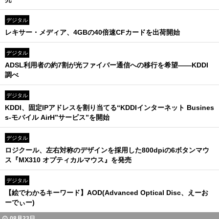
デジタル
レキサー・メディア、4GBの40倍速CFカードを出荷開始
デジタル
ADSL利用者の約7割が光ファイバー通信への移行を希望――KDDI
調べ
デジタル
KDDI、固定IPアドレスを割り当てる“KDDIインターネット Busines
s-モバイル AirH”サービス”を開始
デジタル
ロジクール、左右対称のデザインを採用した800dpiの6ボタンマウ
ス『MX310 オプティカルマウス』を発売
デジタル
【絵でわかるキーワード】AOD(Advanced Optical Disc、えーお
ーでぃー)
08月23日