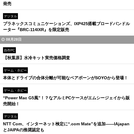
発売
デジタル
プラネックスコミュニケーションズ、IXP425搭載ブロードバンドル
ーター『BRC-114IXR』を限定販売
08月28日
自作PC
【秋葉原】水冷キット実売価格調査
ゲーム・ホビー
本体とドライブの合体分離が可能なベアボーンがSOYOから登場！
ゲーム・ホビー
“Power Mac G5風”！？なアルミPCケースがエムシージェイから販
売開始！
デジタル
NTT Com、インターネット検定に“.com Mate”を追加――IAjapan
とJAIPAの推奨認定も