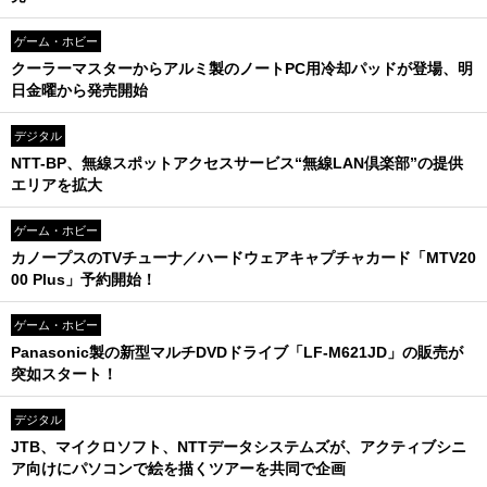
ゲーム・ホビー
クーラーマスターからアルミ製のノートPC用冷却パッドが登場、明
日金曜から発売開始
デジタル
NTT-BP、無線スポットアクセスサービス“無線LAN倶楽部”の提供
エリアを拡大
ゲーム・ホビー
カノープスのTVチューナ／ハードウェアキャプチャカード「MTV20
00 Plus」予約開始！
ゲーム・ホビー
Panasonic製の新型マルチDVDドライブ「LF-M621JD」の販売が
突如スタート！
デジタル
JTB、マイクロソフト、NTTデータシステムズが、アクティブシニ
ア向けにパソコンで絵を描くツアーを共同で企画