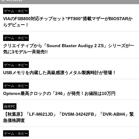
ゲーム・ホビー
VIAのFSB800対応チップセット“PT800”搭載マザーがBIOSTARか
らデビュー！
ゲーム・ホビー
クリエイティブから「Sound Blaster Audigy 2 ZS」シリーズが一
気に3モデル一斉発売!!
ゲーム・ホビー
USBメモリを内蔵した高級感漂うメタル製腕時計が登場！
ゲーム・ホビー
Opteron最高クロックの「246」が発売！お値段は10万円
自作PC
【秋葉原】「LF-M621JD」「DVSM-34242FB」「DVR-ABH4」緊
急価格調査
ゲーム・ホビー