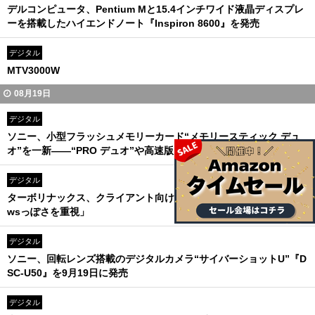
デルコンピュータ、Pentium Mと15.4インチワイド液晶ディスプレ
ーを搭載したハイエンドノート『Inspiron 8600』を発売
デジタル
MTV3000W
08月19日
デジタル
ソニー、小型フラッシュメモリーカード“メモリースティック デュ
オ”を一新――“PRO デュオ”や高速版“デュオ”が登場
デジタル
ターボリナックス、クライアント向けLinuxOSを発表――「Windo
wsっぽさを重視」
デジタル
ソニー、回転レンズ搭載のデジタルカメラ“サイバーショットU”『D
SC-U50』を9月19日に発売
デジタル