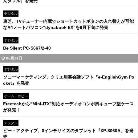
んダフル』を発売
デジタル
東芝、TVチューナー内蔵でショートカットボタンの入れ替えが可能
なA4ノートパソコン“dynabook EX”を8月下旬に発売
デジタル
Be Silent PC-S667/2-40
08月21日
デジタル
ソニーマーケティング、クリエ用英会話ソフト『e-EnglishGym Po
cket』を発売
ゲーム・ホビー
Freetechから“Mini-ITX”対応オーディオコンポ風キューブ型ケース
が発売！
デジタル
ピー・アクティブ、8インチサイズのタブレット『XP-8060A』を発
売