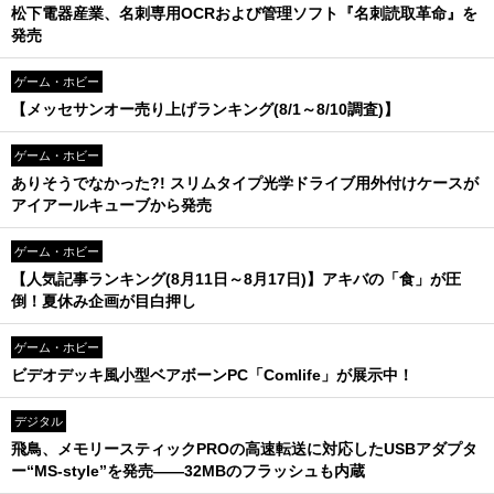
松下電器産業、名刺専用OCRおよび管理ソフト『名刺読取革命』を
発売
ゲーム・ホビー
【メッセサンオー売り上げランキング(8/1～8/10調査)】
ゲーム・ホビー
ありそうでなかった?! スリムタイプ光学ドライブ用外付けケースが
アイアールキューブから発売
ゲーム・ホビー
【人気記事ランキング(8月11日～8月17日)】アキバの「食」が圧
倒！夏休み企画が目白押し
ゲーム・ホビー
ビデオデッキ風小型ベアボーンPC「Comlife」が展示中！
デジタル
飛鳥、メモリースティックPROの高速転送に対応したUSBアダプタ
ー“MS-style”を発売――32MBのフラッシュも内蔵