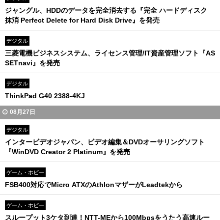
ジャングル、HDDのデータを完全消去する『完全 ハードディスク
抹消 Perfect Delete for Hard Disk Drive』を発売
デジタル
三菱電機ビジネスシステム、ライセンス管理/IT資産管理ソフト『AS
SETnavi』を発売
デジタル
ThinkPad G40 2388-4KJ
08月27日
デジタル
インタービデオジャパン、ビデオ編集＆DVDオーサリングソフト
『WinDVD Creator 2 Platinum』を発売
ゲーム・ホビー
FSB400対応でMicro ATXのAthlonマザーがLeadtekから
ゲーム・ホビー
スループット3ケタ到達！NTT-MEから100Mbpsをうたう高速ルー