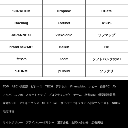
SORACOM
Dropbox
CData
Backlog
Fortinet
ASUS
JAPANNEXT
ViewSonic
ソフマップ
brand new ME!
Belkin
HP
ヤマハ
Zoom
ソフトバンクのIoT
STORM
pCloud
ソフクリ
TOP
ASCII倶楽部
ビジネス
TECH
デジタル
iPhone/Mac
ホビー
自作PC
AV
アキバ
スマホ
スタートアップ
プログラミング+
ゲーム
格安SIM
倶楽部情報局
家電ASCII
アスキーグルメ
MITTR
IoT
サイバーセキュリティ小説コンテスト
SDGs
地方活性
サイトポリシー
プライバシーポリシー
運営会社
お問い合わせ
広告掲載