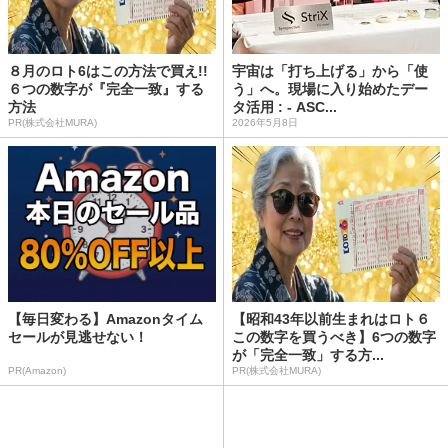
８月のロト6はこの方法で買え!!
宇宙は「打ち上げる」から「使
６つの数字が『完全一致』する
う」へ。現場に入り始めたデー
方法
タ活用 : - ASC...
PR(株式会社MURA)
2026年5月8日
【毎日変わる】Amazonタイム
【昭和43年以前生まれはロト６
セールが見逃せない！
この数字を買うべき】6つの数字
が「完全一致」する方...
PR(Amazon)
PR(株式会社MURA)