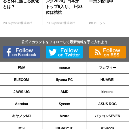
ると体に起こる変化
ング2020」日本が
ーポン配信中
とは？
トップ5入り、上位3
位は拮抗
PR Skyrocket株式会社
PR Skyrocket株式会社
PR ローソン
公式アカウントをフォローして最新情報を手に入れよう
FMV
mouse
マカフィー
ELECOM
iiyama PC
HUAWEI
JAWS-UG
AMD
kintone
Acrobat
Sycom
ASUS ROG
キヤノンMJ
Azure
パソコンSEVEN
MSI
GIGABYTE
ASRock