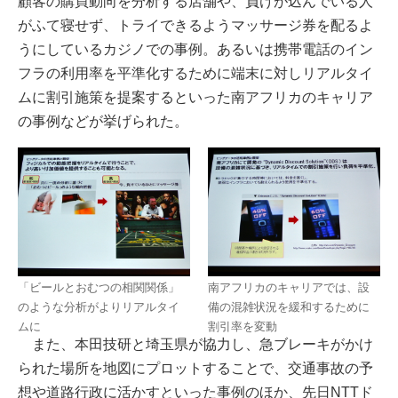
顧客の購買動向を分析する店舗や、負けが込んでいる人
がふて寝せず、トライできるようマッサージ券を配るよ
うにしているカジノでの事例。あるいは携帯電話のイン
フラの利用率を平準化するために端末に対しリアルタイ
ムに割引施策を提案するといった南アフリカのキャリア
の事例などが挙げられた。
「ビールとおむつの相関関係」
南アフリカのキャリアでは、設
のような分析がよりリアルタイ
備の混雑状況を緩和するために
ムに
割引率を変動
また、本田技研と埼玉県が協力し、急ブレーキがかけ
られた場所を地図にプロットすることで、交通事故の予
想や道路行政に活かすといった事例のほか、先日NTTド