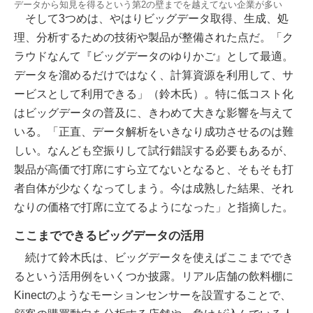
データから知見を得るという第2の壁までを越えてない企業が多い
そして3つめは、やはりビッグデータ取得、生成、処
理、分析するための技術や製品が整備された点だ。「ク
ラウドなんて『ビッグデータのゆりかご』として最適。
データを溜めるだけではなく、計算資源を利用して、サ
ービスとして利用できる」（鈴木氏）。特に低コスト化
はビッグデータの普及に、きわめて大きな影響を与えて
いる。「正直、データ解析をいきなり成功させるのは難
しい。なんども空振りして試行錯誤する必要もあるが、
製品が高価で打席にすら立てないとなると、そもそも打
者自体が少なくなってしまう。今は成熟した結果、それ
なりの価格で打席に立てるようになった」と指摘した。
ここまでできるビッグデータの活用
続けて鈴木氏は、ビッグデータを使えばここまででき
るという活用例をいくつか披露。リアル店舗の飲料棚に
Kinectのようなモーションセンサーを設置することで、