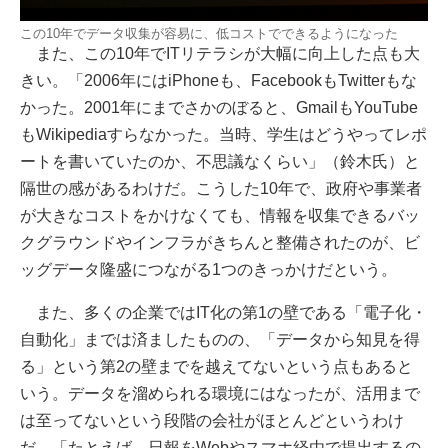
この10年でデータ収集が容易に、低コストでできるようになった
また、この10年でITリテラシが大幅に向上した点も大
きい。「2006年にはiPhoneも、FacebookもTwitterもな
かった。2001年にまでさかのぼると、GmailもYouTube
もWikipediaすらなかった。当時、学生はどうやってレポ
ートを書いていたのか、不思議なくらい」（鈴木氏）と
隔世の感があるわけだ。こうした10年で、政府や事業者
が大きなコストをかけなくても、情報を収集できるバッ
クグラウンドやインフラがきちんと整備されたのが、ビ
ッグデータ隆盛につながる1つのきっかけだという。
また、多くの企業ではIT化の第1の壁である「電子化・
自動化」までは済ましたものの、「データから知見を得
る」という第2の壁までを越えてないという点もあると
いう。データを溜められる環境にはなったが、活用まで
は至ってないという段階の会社がほとんどというわけ
だ。「たとえば、日報をWebやスマホ経由で提出するの