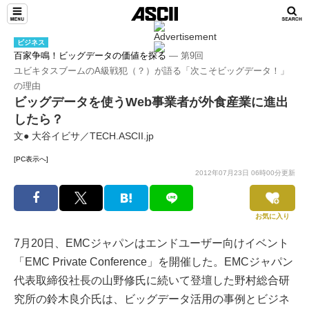
ビジネス
百家争鳴！ビッグデータの価値を探る
― 第9回
ユビキタスブームのA級戦犯（？）が語る「次こそビッグデータ！」
の理由
ビッグデータを使うWeb事業者が外食産業に進出
したら？
文● 大谷イビサ／TECH.ASCII.jp
[PC表示へ]
2012年07月23日 06時00分更新
お気に入り
7月20日、EMCジャパンはエンドユーザー向けイベント
「EMC Private Conference」を開催した。EMCジャパン
代表取締役社長の山野修氏に続いて登壇した野村総合研
究所の鈴木良介氏は、ビッグデータ活用の事例とビジネ