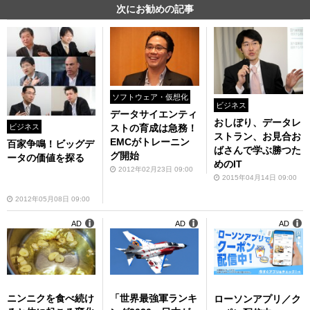
次にお勧めの記事
ソフトウェア・仮想化
ビジネス
データサイエンティ
おしぼり、データレ
ビジネス
ストの育成は急務！
ストラン、お見合お
EMCがトレーニン
百家争鳴！ビッグデ
ばさんで学ぶ勝つた
グ開始
ータの価値を探る
めのIT
2012年02月23日 09:00
2015年04月14日 09:00
2012年05月08日 09:00
AD
AD
AD
ニンニクを食べ続け
「世界最強軍ランキ
ローソンアプリ／ク