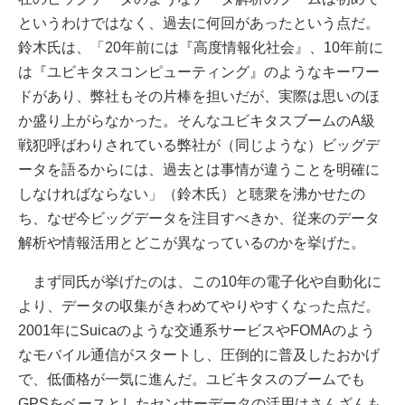
というわけではなく、過去に何回があったという点だ。
鈴木氏は、「20年前には『高度情報化社会』、10年前に
は『ユビキタスコンピューティング』のようなキーワー
ドがあり、弊社もその片棒を担いだが、実際は思いのほ
か盛り上がらなかった。そんなユビキタスブームのA級
戦犯呼ばわりされている弊社が（同じような）ビッグデ
ータを語るからには、過去とは事情が違うことを明確に
しなければならない」（鈴木氏）と聴衆を沸かせたの
ち、なぜ今ビッグデータを注目すべきか、従来のデータ
解析や情報活用とどこが異なっているのかを挙げた。
まず同氏が挙げたのは、この10年の電子化や自動化に
より、データの収集がきわめてやりやすくなった点だ。
2001年にSuicaのような交通系サービスやFOMAのよう
なモバイル通信がスタートし、圧倒的に普及したおかげ
で、低価格が一気に進んだ。ユビキタスのブームでも
GPSをベースとしたセンサーデータの活用はさんざんも