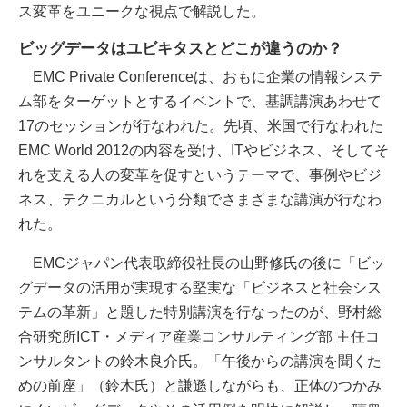
ス変革をユニークな視点で解説した。
ビッグデータはユビキタスとどこが違うのか？
EMC Private Conferenceは、おもに企業の情報システ
ム部をターゲットとするイベントで、基調講演あわせて
17のセッションが行なわれた。先頃、米国で行なわれた
EMC World 2012の内容を受け、ITやビジネス、そしてそ
れを支える人の変革を促すというテーマで、事例やビジ
ネス、テクニカルという分類でさまざまな講演が行なわ
れた。
EMCジャパン代表取締役社長の山野修氏の後に「ビッ
グデータの活用が実現する堅実な「ビジネスと社会シス
テムの革新」と題した特別講演を行なったのが、野村総
合研究所ICT・メディア産業コンサルティング部 主任コ
ンサルタントの鈴木良介氏。「午後からの講演を聞くた
めの前座」（鈴木氏）と謙遜しながらも、正体のつかみ