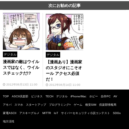
次にお勧めの記事
デジタル
デジタル
漫画家の敵はウイル
【漫画あり】漫画家
スではなく、ウイル
のスタジオにこそオ
スチェックだ!?
ール アクセス必須
だ！
2012年06月13日 11:00
2012年06月14日 11:00
TOP
ASCII倶楽部
ビジネス
TECH
デジタル
iPhone/Mac
ホビー
自作PC
AV
アキバ
スマホ
スタートアップ
プログラミング+
ゲーム
格安SIM
倶楽部情報局
家電ASCII
アスキーグルメ
MITTR
IoT
サイバーセキュリティ小説コンテスト
SDGs
地方活性