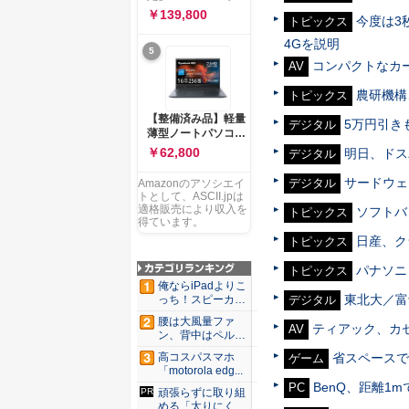
ー 83K9003JJP ノー
ソコン Vivobook 15
￥139,800
トPC
今度は3
トピックス
M1502NAQ 15.6イ
ンチ AMD Ryzen 7
4Gを説明
5
170 メモリ16GB
コンパクトなカード
AV
SSD 512GB
Microsoft 365
農研機構
トピックス
Personal (24か月版)
搭載 Windows 11 重
【整備済み品】軽量
5万円引きも
デジタル
量1.7kg Wi-Fi 6E ク
薄型ノートパソコン
ワイエットブルー
dynabook G83 ■
￥62,800
明日、ドス
デジタル
M1502NAQ-
13.3型
R7165BUWS
FHD(1920x1080) -
サードウェー
デジタル
Amazonのアソシエイ
高性能第11世代Core
トとして、ASCII.jpは
i5-1135G7 - メモリ
適格販売により収入を
ソフトバ
トピックス
16GB - SSD 256GB
得ています。
- Webカメラ -
日産、ク
トピックス
WiFi&Bluetooth -
USB Type-C - MS
パナソニ
トピックス
Office 2021 - Win11
俺ならiPadよりこ
搭載
東北大／富
っち！スピーカー
デジタル
9個...
腰は大風量ファ
ティアック、カ
AV
ン、背中はペルチ
ェ冷却。ダ...
高コスパスマホ
省スペースで本
ゲーム
「motorola edg...
BenQ、距離1
PC
頑張らずに取り組
める「太りにくい