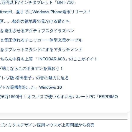
、1万円以下7インチタブレット「BNT-710」
eetel、夏までにWindows Phone端末リリース！
区……都会の路地裏で見かける猫たち
を発生させるアクティブスタイラスペン
＆電圧測れるチェッカー一体型充電ケーブル
をタブレットスタンドにするアタッチメント
ろん中身も上質 「INFOBAR A03」のここがイイ！
ゾ聴くならこのポタアンを買おう！
イレゾ版 松田聖子」の音の魅力に迫る
が高機能化した、Windows 10
6万1800円！ オフィスで使いやすいセパレートPC「ESPRIMO
ゴノミクスデザイン採用マウスが上海問屋から発売