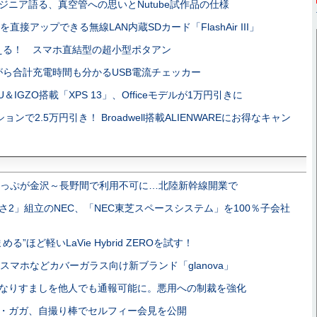
ジニア語る、真空管への思いとNutube試作品の仕様
直接アップできる無線LAN内蔵SDカード「FlashAir III」
買える！ スマホ直結型の超小型ポタアン
ながら合計充電時間も分かるUSB電流チェッカー
ll-U＆IGZO搭載「XPS 13」、Officeモデルが1万円引きに
ョンで2.5万円引き！ Broadwell搭載ALIENWAREにお得なキャン
きっぷが金沢～長野間で利用不可に…北陸新幹線開業で
さ2」組立のNEC、「NEC東芝スペースシステム」を100％子会社
る”ほど軽いLaVie Hybrid ZEROを試す！
スマホなどカバーガラス向け新ブランド「glanova」
ter、なりすましを他人でも通報可能に。悪用への制裁を強化
・ガガ、自撮り棒でセルフィー会見を公開