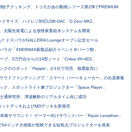
秒餃子クッキング、ドコモがあの動画シリーズ第2弾でPREMIUM
サイズ、ハイレゾ対応USB-DAC「D Zero MK2」
、太陽光発電による放牧家畜給水システムを開発
!! ドスパラがGALLERIA Loungeオープン記念セール
パラが「ENERMAX新製品紹介イベント＠パーツ館」
ブ、5万円台からの14型ノート「Critea VH-AD2」
ンクのロボット「Pepper」が1分で完売、抽選販売に
ラウドファンディングで「スマート バーベキューカー」の出資募集
ック、スポットライト兼プロジェクター「Space Player」
士通研究所、津波解析のリアルタイム化に成功
セットデッキおよびMDデッキを新発売
格サラウンド！ ゲーマー向けサウンドバー「Razer Leviathan」
mで64インチ大画面が投映できる短焦点プロジェクターを発表