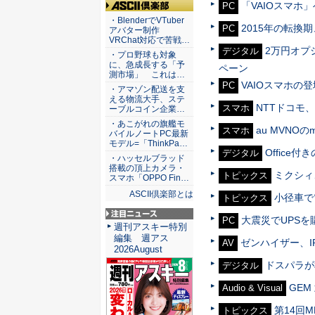
「VAIOスマホ
PC
ASCII倶楽部
・BlenderでVTuber
2015年の転
PC
アバター制作
VRChat対応で苦戦…
2万円オプシ
デジタル
・プロ野球も対象
に、急成長する「予
ペーン
測市場」 これは…
VAIOスマホの登
PC
・アマゾン配送を支
える物流大手、ステ
NTTドコモ
スマホ
ーブルコイン企業…
・あこがれの旗艦モ
au MVNO
スマホ
バイルノートPC最新
モデル=「ThinkPa…
Office
デジタル
・ハッセルブラッド
搭載の頂上カメラ・
ミクシィ
トピックス
スマホ「OPPO Fin…
ASCII倶楽部とは
小径車で
トピックス
大震災でUPS
PC
注目ニュース
週刊アスキー特別
編集 週アス
ゼンハイザー、I
AV
2026August
ドスパラが
デジタル
GE
Audio & Visual
第14回M
トピックス