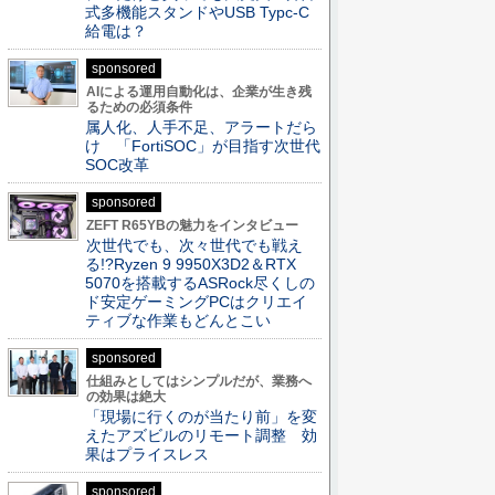
式多機能スタンドやUSB Typc-C
給電は？
sponsored
AIによる運用自動化は、企業が生き残
るための必須条件
属人化、人手不足、アラートだら
け 「FortiSOC」が目指す次世代
SOC改革
sponsored
ZEFT R65YBの魅力をインタビュー
次世代でも、次々世代でも戦え
る!?Ryzen 9 9950X3D2＆RTX
5070を搭載するASRock尽くしの
ド安定ゲーミングPCはクリエイ
ティブな作業もどんとこい
sponsored
仕組みとしてはシンプルだが、業務へ
の効果は絶大
「現場に行くのが当たり前」を変
えたアズビルのリモート調整 効
果はプライスレス
sponsored