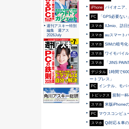
パイオニア、
iPhone
「GPS必要な
PC
IIJmio、
スマホ
週刊アスキー特別
編集 週アス
auスマート
スマホ
2026July
SIMの暗号
スマホ
ワイモバイル、「
スマホ
「JINS 
スマホ
1時間で60
デジタル
ートプレス」
インテル、モバイ
PC
規制一杯
トピックス
米版iPhon
スマホ
マウスコンピュ
PC
Qi対応＆車
スマホ