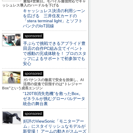
最短4営業日。モバイル通信対応でキャ
ッシュレス導入のハードルを下げる
キャッシュレス決済の利用シーン
を広げる 三井住友カードの
「stera terminal light」とソフト
バンクのIoT回線
sponsored
手ぶらで挑戦できるアプライド豊
田店の自作PC組み立てイベント
で感動の完成体験を！ プロのスタ
ッフによるサポートで初参加でも
安心
sponsored
ガバナンスの徹底で安全を担保し、AI
活用の促進で目指すのは“トレジャー
Box”という成長エンジン
“120TB消失危機”を救ったBox。
ゼネラルが挑むグローバルデータ
統合の舞台裏
sponsored
好評のViewSonic「モニターアー
ム」にスタイリッシュなモデルが
新登場！ アームの動きがスムーズ