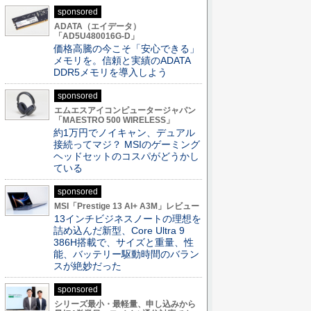
sponsored
ADATA（エイデータ）
「AD5U480016G-D」
価格高騰の今こそ「安心できる」
メモリを。信頼と実績のADATA
DDR5メモリを導入しよう
sponsored
エムエスアイコンピュータージャパン
「MAESTRO 500 WIRELESS」
約1万円でノイキャン、デュアル
接続ってマジ？ MSIのゲーミング
ヘッドセットのコスパがどうかし
ている
sponsored
MSI「Prestige 13 AI+ A3M」レビュー
13インチビジネスノートの理想を
詰め込んだ新型、Core Ultra 9
386H搭載で、サイズと重量、性
能、バッテリー駆動時間のバラン
スが絶妙だった
sponsored
シリーズ最小・最軽量、申し込みから