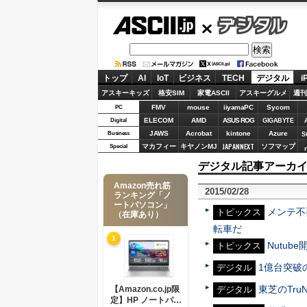
ASCII.jp
デジタル
トップ
AI
IoT
ビジネス
TECH
デジタル
i
アスキーキッズ
格安SIM
家電ASCII
アスキーグルメ
週刊
FMV
mouse
iiyamaPC
Sycom
PC
ELECOM
AMD
ASUS ROG
Digital
GIGABYTE
JAWS
Acrobat
kintone
Azure
Business
S
JAPANNEXT
マカフィー
キヤノンMJ
ソフマップ
Special
デジタル記事アーカイブ 
Amazon売れ筋
2015/02/28
ランキング「ノ
ートパソコン」
メンテ不
トピックス
（在庫あり）
転車だ
1
Nutu
トピックス
1億台突破の
デジタル
東芝のTr
【Amazon.co.jp限
デジタル
定】HP ノートパソ