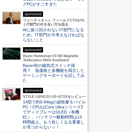
グPCがすごすぎた
sponsored
フォーティネット フィールドCTOがAI
とIT部門の付き合い方を語る
AIに振り回されないIT部門になる
ため、IT部門が今考えなければな
らないこと
sponsored
Razer Huntsman V3 HE Magnetic
Tenkeyless 8kHz Keyboard
Razer初の磁気式スイッチ採
用？ 低価格と多機能を両立した
ゲーミングキーボードを試してみ
た
sponsored
STYLE-14FH132-U5-UCSXをレビュー
14型で約0.84kgの超軽量モバイル
PC！CPUはCore Ultraシリーズ3
でディスプレーはOLED（有機
EL）、バッテリー駆動時間は13
時間超え。もう欲しくなる要素し
か見つからないッ！