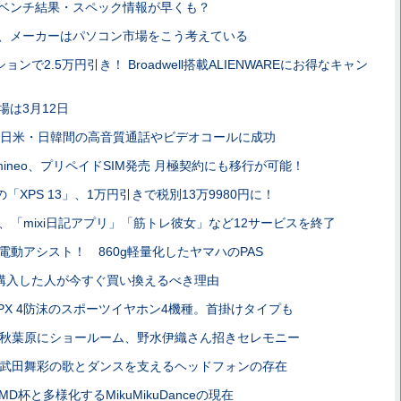
」ベンチ結果・スペック情報が早くも？
換期、メーカーはパソコン市場をこう考えている
ョンで2.5万円引き！ Broadwell搭載ALIENWAREにお得なキャン
場は3月12日
、日米・日韓間の高音質通話やビデオコールに成功
のmineo、プリペイドSIM発売 月極契約にも移行が可能！
付きの「XPS 13」、1万円引きで税別13万9980円に！
、「mixi日記アプリ」「筋トレ彼女」など12サービスを終了
電動アシスト！ 860g軽量化したヤマハのPAS
を購入した人が今すぐ買い換えるべき理由
PX 4防沫のスポーツイヤホン4機種。首掛けタイプも
秋葉原にショールーム、野水伊織さん招きセレモニー
M 武田舞彩の歌とダンスを支えるヘッドフォンの存在
MD杯と多様化するMikuMikuDanceの現在