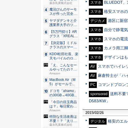
BLUEDOT
スマホ
カラダづ...
森永乳業株式会社
魔法びんのサーモ
格安スマホのfr
スマホ
スが作った完全遮
光100...
港区に新宿
ヤマダデンキと介
デジカメ
護業界大手のツク
イが協業...
自分で静電気
スマホ
【5万円切り】AR
グラス「XREAL
スマホの電流
スマホ
x...
【決定版】ミドル
クラスのスマート
カメラ用三脚
スマホ
フォンの...
KDDI松田社長、楽
デザインはもち
スマホ
天モバイルのロー
ミン...
「え、こんなセー
スマホでハイレ
AV
ルやってたの？」
80％O...
Amazon
麻倉怜士が「ハ
AV
MacBook Air（M
5）がセールで...
コマンドプロンプト
PC
ドコモ「ahamo」
送料不要で
sponsored
の30GB→40GB...
D583/KW」
「今日の目玉商品
は？」毎日変わる
Amaz...
Amazon
2015/02/26
特別な生活改善は
不要！？「太りに
格安のエル
デジタル
くいカラ...
森永乳業株式会社