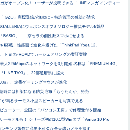
マンガがオープン化！ユーザーが投稿できる「LINEマンガ インディー
「IGZO」商標登録が無効に－特許管理の独法が請求
のGALLERIAにウェポンズオブミソロジー推奨モデル5製品
」と「BASIO」――京セラの個性派スマホにせまる
e i搭載、性能面で進化を遂げた「ThinkPad Yoga 12」
4、トヨタi-ROADでカーシェアリングの実証実験
大225Mbpsのネットワークを3月開始 名称は「PREMIUM 4G」
LINE TAXI」、22都道府県に拡大
00s」、定番ゲーミングマウスが進化
急時には担架になる防災毛布「もうたんか」発売
ドが鳴るサーモス小型スピーカーを写真で見る
ピューター、全国の「パソコン工房」で修理受付を開始
フリーモデルも！ シリーズ初の10.1型Winタブ「Venue 10 Pro」
コンテンツ製作に必要不可欠な全天球カメラを探す