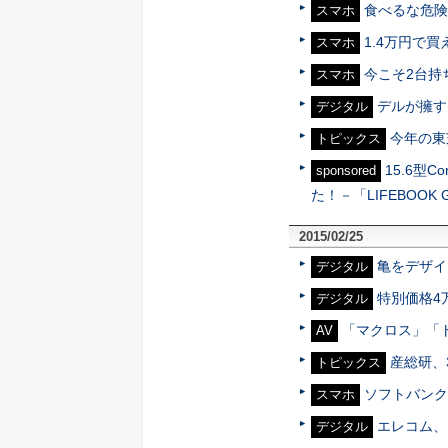
食べるな危険
スマホ
1.4万円で買
スマホ
今こそ2台持
スマホ
デルが擁す
デジタル
今年の東
トピックス
15.6型C
sponsored
た！－「LIFEBOOK 
2015/02/25
亀をデザイ
デジタル
特別価格4
デジタル
「マクロス」「ト
AV
産総研、
トピックス
ソフトバンク
スマホ
エレコム、
デジタル