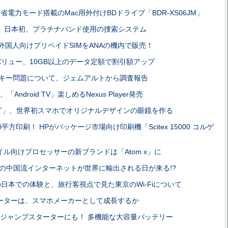
省電力モード搭載のMac用外付けBDドライブ「BDR-XS06JM」
い」日本初、プラチナバンド使用の捜索システム
訪日外国人向けプリペイドSIMをANAの機内で販売！
バリュー、10GB以上のデータ定額で割引額アップ
化キー問題について、ジェムアルトから調査報告
Android TV」楽しめるNexus Player発売
PAINT」、世界初スマホでオリジナルデザインの眼鏡を作る
0平方印刷！ HPがパッケージ市場向け印刷機「Scitex 15000 コルゲ
ル向けプロセッサーの新ブランドは「Atom x」に
の中国流インターネットが世界に輸出される日が来る!?
eの日本での体験と、旅行客視点で見た東京のWi-Fiについて
ーターは、スマホメーカーとして成長するか
のジャンプスターターにも！ 多機能な大容量バッテリー