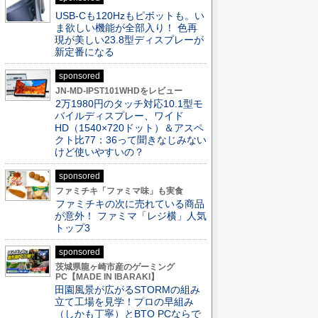
USB-Cも120Hzもピボットも。い
ま欲しい機能が全部入り！ 色再
現が美しい23.8型ディスプレーが
新定番になる
sponsored
JN-MD-IPST101WHDをレビュー
2万1980円のタッチ対応10.1型モ
バイルディスプレー、ワイド
HD（1540×720ドット）＆アスペ
クト比77：36って聞きなじみない
けど使いやすいの？
sponsored
ファミチキ「ファミマ味」も実食
ファミチキの次に売れている商品
が意外！ ファミマ「レジ横」人気
トップ3
sponsored
茨城県龍ヶ崎市産のゲーミング
PC【MADE IN IBARAKI】
田園風景が広がるSTORMの組み
立て工場を見学！プロの早組み
（しかも丁寧）とBTO PCならで