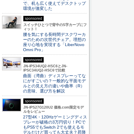
で、机も広く使えてデスクトップ
環境が激変した
sponsored
スイッチひとつで背中のS字カーブにフ
ィット！
腰を気にする長時間デスクワーカ
ーのための次世代チェア。理想の
座り心地を実現する「LiberNovo
Omni Pro」
sponsored
JN-IPS34UQ2-HSC6とJN-
IPSC34UQ2-HSC6で比較
曲面（湾曲）ディスプレーってな
にがすごいの？一般的な平面モデ
ルとの見え方の違いや曲率（R）
の意味、選び方を解説
sponsored
JN-IPS27G120U2 価格.com限定モデ
ルをレビュー
27型4K・120Hzゲーミングディス
プレーが破格の3万円切り！PCで
もPS5でもSwitch 2でも使えるモ
デルだけど買っても大丈夫？昇降