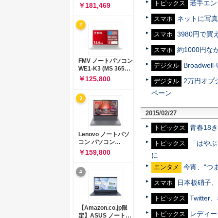
若手エン
コン 15-fd 15.6イン
トピックス
￥181,469
チ インテル Core 5
ネットに写真を
120U メモリ16GB
スマホ
2
SSD512GB
3980円で
Windows 11
スマホ
Microsoft Office
約1000円
2024搭載 WPS
スマホ
Office搭載 カメラシ
FMV ノートパソコン
Broadwe
ャッター 指紋認証 薄
デジタル
WE1-K3 (MS 365
型 Copilotキー搭載
Personal/Copilotキ
￥125,800
2万円オプシ
ナチュラルシルバー
デジタル
ー搭載/Win 11/15.6
(BJ0M5PA-AAAI)
型/Core
ペーン
3
i5/16GB/SSD
512GB/ホワイト)
2015/02/27
FMVWK3E15W_AZ
青春18
トピックス
Lenovo ノートパソ
コン パソコン
「はやぶ
トピックス
IdeaPad Slim 3 14.0
￥159,800
に
インチ AMD
Ryzen™ 5 8640HS
今宵、“つまめ
エンタメ
4
メモリ16GB
SSD512GB
日本板硝子、
スマホ
Microsoft 365 試用
版 Windows11 バッ
Twit
トピックス
テリー駆動12.6時間
【Amazon.co.jp限
重量1.39kg ルナグレ
レディー
トピックス
定】ASUS ノートパ