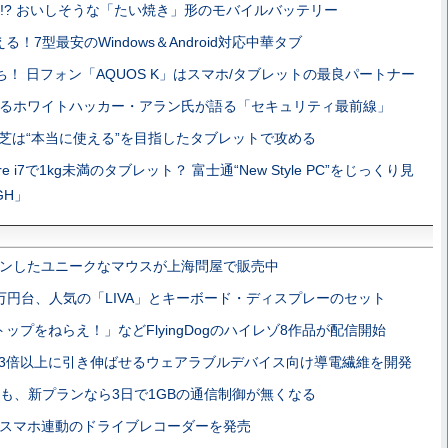
!? おいしそうな「たい焼き」形のモバイルバッテリー
える！7型最安のWindows＆Android対応中華タブ
ち！ 日フォン「AQUOS K」はスマホ/タブレットの最良パートナー
るホワイトハッカー・アラン氏が語る「セキュリティ最前線」
芝は“本当に使える”を目指したタブレットで攻める
ore i7で1kg未満のタブレット？ 富士通“New Style PC”をじっくり見
GH」
ンしたユニークなマウスが上海問屋で販売中
万円台、人気の「LIVA」とキーボード・ディスプレーのセット
ップをねらえ！」などFlyingDogのハイレゾ8作品が配信開始
3倍以上に引き伸ばせるウェアラブルデバイス向け導電繊維を開発
も、新プランなら3日で1GBの通信制御が無くなる
スマホ連動のドライブレコーダーを発売