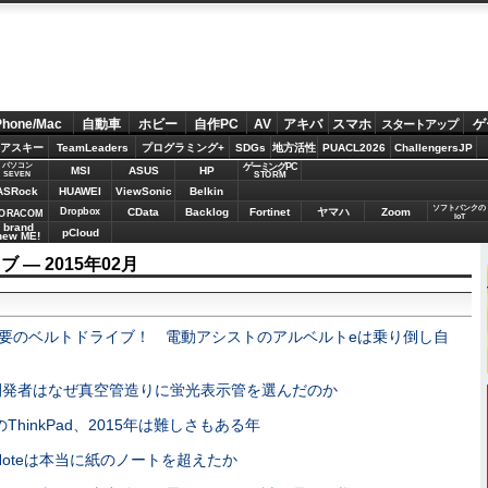
Phone/Mac
自動車
ホビー
自作PC
AV
アキバ
スマホ
ゲ
スタートアップ
アスキー
TeamLeaders
プログラミング+
SDGs
地方活性
PUACL2026
ChallengersJP
パソコン
ゲーミングPC
MSI
ASUS
HP
STORM
SEVEN
ASRock
HUAWEI
ViewSonic
Belkin
ソフトバンクの
Dropbox
CData
Backlog
Fortinet
ヤマハ
Zoom
ORACOM
IoT
brand
pCloud
new ME!
― 2015年02月
要のベルトドライブ！ 電動アシストのアルベルトeは乗り倒し自
be開発者はなぜ真空管造りに蛍光表示管を選んだのか
ThinkPad、2015年は難しさもある年
uNoteは本当に紙のノートを超えたか