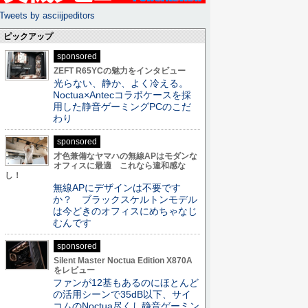
Tweets by asciijpeditors
ピックアップ
sponsored
ZEFT R65YCの魅力をインタビュー
光らない、静か、よく冷える。
Noctua×Antecコラボケースを採
用した静音ゲーミングPCのこだ
わり
sponsored
才色兼備なヤマハの無線APはモダンな
オフィスに最適 これなら違和感な
し！
無線APにデザインは不要です
か？ ブラックスケルトンモデル
は今どきのオフィスにめちゃなじ
むんです
sponsored
Silent Master Noctua Edition X870A
をレビュー
ファンが12基もあるのにほとんど
の活用シーンで35dB以下、サイ
コムのNoctua尽くし静音ゲーミン