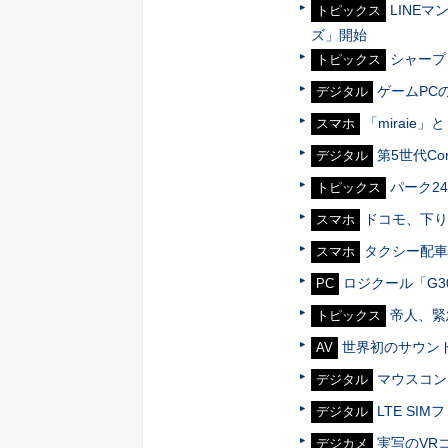
LINE
トピックス
ズ」開始
シャープ
トピックス
ゲームPC
デジタル
「miraie
スマホ
第5世代Cor
デジタル
パーク2
トピックス
ドコモ、下り最
スマホ
タクシー配車「
スマホ
ロジクール「G3
PC
帝人、緊
トピックス
世界初のサウン
AV
マウスコン
デジタル
LTE SIM
デジタル
実写のVR
デジカメ