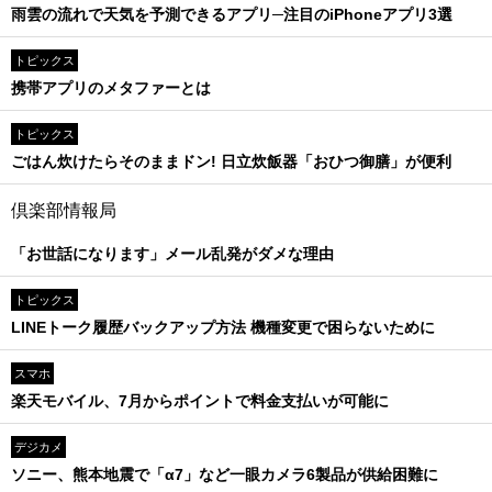
雨雲の流れで天気を予測できるアプリ─注目のiPhoneアプリ3選
トピックス
携帯アプリのメタファーとは
トピックス
ごはん炊けたらそのままドン! 日立炊飯器「おひつ御膳」が便利
倶楽部情報局
「お世話になります」メール乱発がダメな理由
トピックス
LINEトーク履歴バックアップ方法 機種変更で困らないために
スマホ
楽天モバイル、7月からポイントで料金支払いが可能に
デジカメ
ソニー、熊本地震で「α7」など一眼カメラ6製品が供給困難に