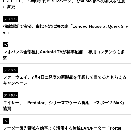
FREETEL、「3年間0円キャンペーン」でmusic.jpへの加入を任意
に変更
デジタル
指紋認証で決済、由比ヶ浜に海の家「Lenovo House at Quick Silv
er」
AV
レオパレス全部屋にAndroid TVが標準配備！ 専用コンテンツも多
数
デジタル
ファーウェイ、7月4日に発表の新製品を予想して当てるともらえる
キャンペーン
デジタル
エイサー、「Predator」シリーズでゲーム番組「eスポーツ MaX」
協賛
PC
レーダー優先帯域を効率よく活用する無線LANルーター「Portal」