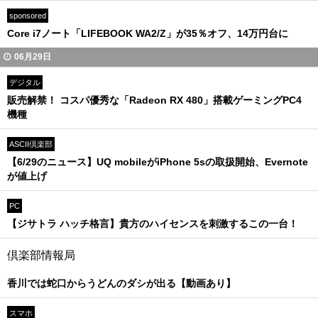
sponsored
Core i7ノート「LIFEBOOK WA2/Z」が35％オフ、14万円台に
06月29日
デジタル
販売解禁！ コスパ優秀な「Radeon RX 480」搭載ゲーミングPC4
機種
ASCII倶楽部
【6/29のニュース】UQ mobileがiPhone 5sの取扱開始、Evernote
が値上げ
PC
【ジサトラ ハッチ格言】貴方のハイセンスを刺激するこの一台！
倶楽部情報局
香川では蛇口からうどんのダシが出る【動画あり】
スマホ