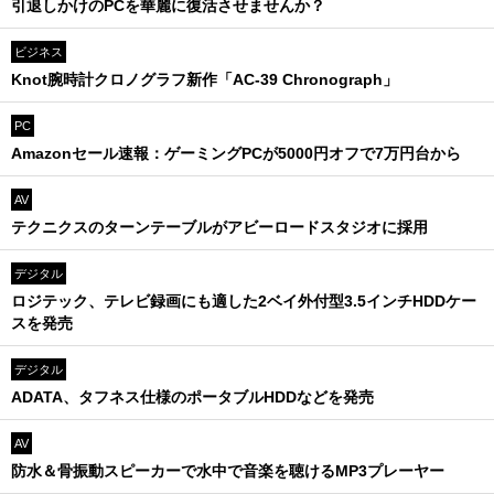
引退しかけのPCを華麗に復活させませんか？
ビジネス
Knot腕時計クロノグラフ新作「AC-39 Chronograph」
PC
Amazonセール速報：ゲーミングPCが5000円オフで7万円台から
AV
テクニクスのターンテーブルがアビーロードスタジオに採用
デジタル
ロジテック、テレビ録画にも適した2ベイ外付型3.5インチHDDケー
スを発売
デジタル
ADATA、タフネス仕様のポータブルHDDなどを発売
AV
防水＆骨振動スピーカーで水中で音楽を聴けるMP3プレーヤー