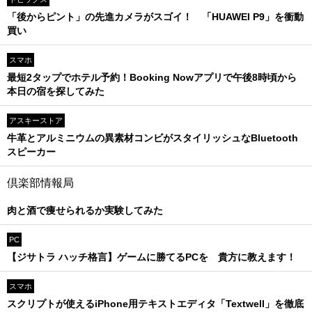
「後からピント」の先進カメラがスゴイ！ 「HUAWEI P9」を衝動
買い
スマホ
最短2タップでホテル予約！Booking Nowアプリで午後8時頃から
本日の宿を探してみた
アスキーストア
牛革とアルミニウムの異素材コンビがスタイリッシュなBluetooth
スピーカー
倶楽部情報局
肉と酒で痩せられるか実験してみた
PC
【ジサトラ ハッチ格言】ゲームに勝てるPCを 貴方に教えます！
スマホ
スクリプトが使えるiPhone用テキストエディタ「Textwell」を徹底