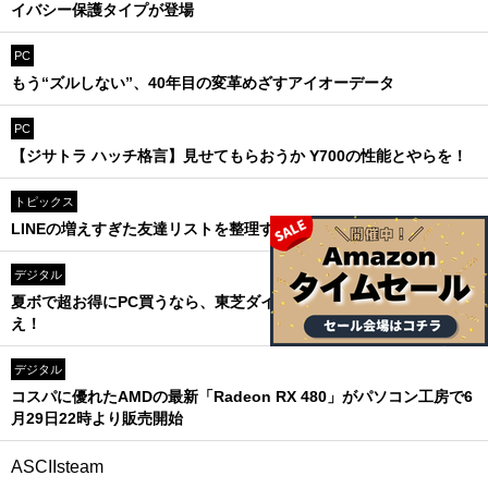
イバシー保護タイプが登場
PC
もう“ズルしない”、40年目の変革めざすアイオーデータ
PC
【ジサトラ ハッチ格言】見せてもらおうか Y700の性能とやらを！
トピックス
LINEの増えすぎた友達リストを整理する方法
デジタル
夏ボで超お得にPC買うなら、東芝ダイレクトのキャンペーンを狙
え！
デジタル
コスパに優れたAMDの最新「Radeon RX 480」がパソコン工房で6
月29日22時より販売開始
ASCIIsteam