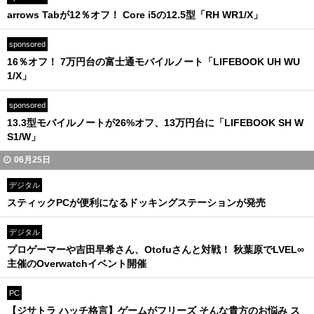
arrows Tabが12％オフ！ Core i5の12.5型「RH WR1/X」
sponsored
16％オフ！ 7万円台の富士通モバイルノート「LIFEBOOK UH WU
1/X」
sponsored
13.3型モバイルノートが26%オフ、13万円台に「LIFEBOOK SH W
S1/W」
06月25日
デジタル
スティックPCが便利になるドッキングステーションが発売
デジタル
プロゲーマーや吉田早希さん、Otofuさんと対戦！ 秋葉原でLVEL∞
主催のOverwatchイベント開催
PC
【ジサトラ ハッチ格言】ゲームがフリーズ そんな貴方のお悩み ス