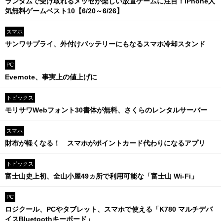
ランダムで受け取れるメッセが楽しい放置ゲームに注目！iPhone人
気無料ゲームベスト10【6/20～6/26】
スマホ
サンワサプライ、外付けバッテリーにもなるスマホ冷却スタンド
PC
Evernote、事実上の値上げに
トピックス
モリサワWebフォント30書体が無料、さくらのレンタルサーバー
スマホ
財布が軽くなる！ スマホがポイントカード代わりになるアプリ
トピックス
富士山史上初、全山小屋49ヵ所で利用可能な「富士山 Wi-Fi」
PC
ロジクール、PCやタブレット、スマホで使える「K780 マルチデバ
イスBluetoothキーボード」