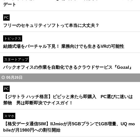
デート
PC
フリーのセキュリティソフトって本当に大丈夫？
トピックス
結婚式場をバーチャル下見！ 業務向けでも生きるVRの可能性
スタートアップ
バックオフィスの作業を自動化できるクラウドサービス『Gozal』
06月26日
PC
【ジサトラ ハッチ格言】ビビッと来たら即購入 PC選びに迷いは
禁物 男は即断即決でナイスガイ！
スマホ
【格安データ通信SIM】IIJmioが月5GBプランで1GB増量、UQ mo
bileが月1980円への割引開始