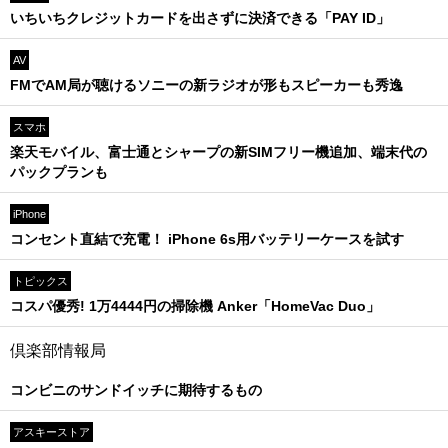
いちいちクレジットカードを出さずに決済できる「PAY ID」
AV
FMでAM局が聴けるソニーの新ラジオが形もスピーカーも秀逸
スマホ
楽天モバイル、富士通とシャープの新SIMフリー機追加、端末代の
パックプランも
iPhone
コンセント直結で充電！ iPhone 6s用バッテリーケースを試す
トピックス
コスパ優秀! 1万4444円の掃除機 Anker「HomeVac Duo」
倶楽部情報局
コンビニのサンドイッチに期待するもの
アスキーストア