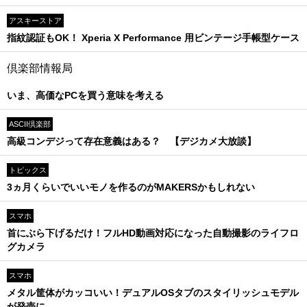
アスキーストア
指紋認証もOK！ Xperia X Performance 用ビンテージ手帳型ケース
倶楽部情報局
いま、高価なPCを買う意味を考える
ASCII倶楽部
高級コンデジって存在意義はある？ 【デジカメ大放談】
トピックス
3ヵ月くらいでいいモノを作るのがMAKERSかもしれない
スマホ
首にぶら下げるだけ！フルHD動画対応になった自動撮影のライフロ
グカメラ
スマホ
メタル筐体がカッコいい！デュアルOSタブのスタイリッシュモデル
が発売に