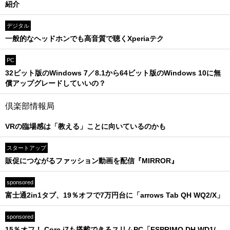
紹介
デジタル
一般的なヘッドホンでも高音質で聴くXperiaテク
PC
32ビット版のWindows 7／8.1から64ビット版のWindows 10に無
償アップグレードしていいの？
倶楽部情報局
VRの臨場感は「教える」ことに向いているのかも
スタートアップ
販促につながるファッション動画を配信『MIRROR』
sponsored
富士通2in1タブ、19％オフで7万円台に「arrows Tab QH WQ2/X」
sponsored
15％オフ！ Core i7も搭載できるスリムPC「ESPRIMO DH WD1/