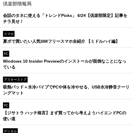
倶楽部情報局
会話のタネに使える「トレンドPicks」 6/24【倶楽部限定】記事を
チラ見せ！
スマホ
夏ボで買いたい人気SIMフリースマホ全紹介 【ミドルハイ編】
PC
Windows 10 Insider Previewのインストールが面倒なことになっ
ている
アスキーストア
吸熱パッド＋水冷パイプでPCや体を冷やせる、USB水冷静音クーリ
ングマット
PC
【ジサトラ ハッチ格言】まず買ってから考えようハイエンドPCの
使い道
デジタル