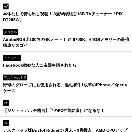
AV
本体なしで持ち出し視聴！ 3波W録対応USB TVチューナー「PIX－
DT295W」
デジタル
AdobeRGB比100％の4Kノート！ i7-6700K、64GBメモリーの最強
構成がスゴイ
トピックス
Facebook微妙な人に友達申請されたら
アスキーストア
野球のグローブにも使用される、黒毛和牛1枚革のiPhone／Xperia
ケース
PC
【ジサトラ ハッチ格言】己のPC性能に盲目になるな！
PC
デスクトップ版Bristol Ridgeは7月末～9月投入 AMD CPUアップ