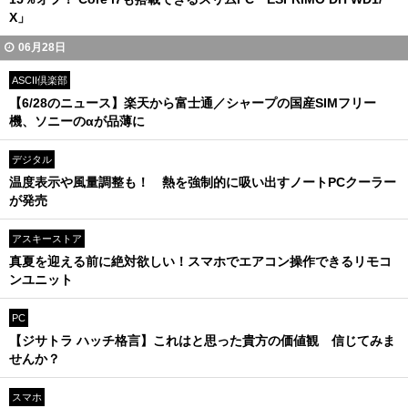
X」
06月28日
ASCII倶楽部
【6/28のニュース】楽天から富士通／シャープの国産SIMフリー
機、ソニーのαが品薄に
デジタル
温度表示や風量調整も！ 熱を強制的に吸い出すノートPCクーラー
が発売
アスキーストア
真夏を迎える前に絶対欲しい！スマホでエアコン操作できるリモコ
ンユニット
PC
【ジサトラ ハッチ格言】これはと思った貴方の価値観 信じてみま
せんか？
スマホ