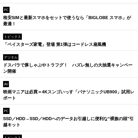
PC
格安SIMと最新スマホをセットで使うなら「BIGLOBE スマホ」が
最適！
トピックス
「ベイスターズ家電」登場 第1弾はコードレス扇風機
デジタル
ドスパラで豚しゃぶやトラフグ！ ハズレ無しの大抽選キャンペー
ン開催
AV
映画マニアは必買＝4Kスンゴいっす「パナソニックUB900」試用レ
ポート
PC
SSD／HDD→SSD／HDDへのデータお引越しに便利な“裸族の頭”引
越キット
トピックス