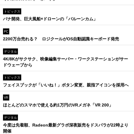
トピックス
パナ開発、巨大風船×ドローンの「バルーンカム」
PC
2200万台売れる？ ロジクールがOS自動認識キーボード発売
デジタル
4K/8Kがサクサク、映像編集サーバー・ワークステーションがサー
ドウェーブから
トピックス
フェイスブックが「いいね！」ボタン変更、親指アイコンを採用へ
VR
ほとんどのスマホで使える約1万円のVRメガネ「VR 200」
デジタル
今度は先着順、Radeon最新グラボ深夜販売をドスパラが22時より
開催