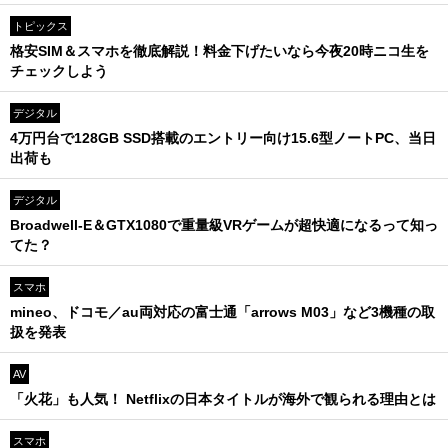
トピックス
格安SIM＆スマホを徹底解説！料金下げたいなら今夜20時ニコ生を
チェックしよう
デジタル
4万円台で128GB SSD搭載のエントリー向け15.6型ノートPC、当日
出荷も
デジタル
Broadwell-E＆GTX1080で重量級VRゲームが超快適になるって知っ
てた？
スマホ
mineo、ドコモ／au両対応の富士通「arrows M03」など3機種の取
扱を発表
AV
「火花」も人気！ Netflixの日本タイトルが海外で観られる理由とは
スマホ