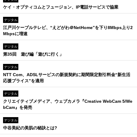
ケイ・オプティコムとフュージョン、IP電話サービスで協業
デジタル
江戸川ケーブルテレビ、“えどがわ＠NetHome”を下り8Mbps上り2
Mbpsに増速
デジタル
第35回 遊び編「遊びに行く」
デジタル
NTT Com、ADSLサービスの新規契約に期間限定割引料金“新生活
応援プライス”を適用
デジタル
クリエイティブメディア、ウェブカメラ『Creative WebCam 5/We
bCam』を発売
デジタル
中谷美紀の美肌の秘訣とは?