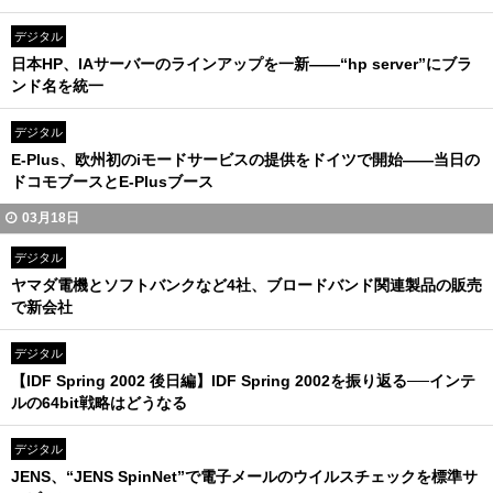
デジタル
日本HP、IAサーバーのラインアップを一新――“hp server”にブラ
ンド名を統一
デジタル
E-Plus、欧州初のiモードサービスの提供をドイツで開始――当日の
ドコモブースとE-Plusブース
03月18日
デジタル
ヤマダ電機とソフトバンクなど4社、ブロードバンド関連製品の販売
で新会社
デジタル
【IDF Spring 2002 後日編】IDF Spring 2002を振り返る──インテ
ルの64bit戦略はどうなる
デジタル
JENS、“JENS SpinNet”で電子メールのウイルスチェックを標準サ