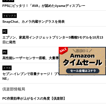
FPSにピッタリ！「AVA」が認めたiiyamaディスプレー
トピックス
SnapChat、カメラ内蔵サングラスを発表
PC
エプソン、家庭用インクジェットプリンター3機種5モデルを10月13
日に発売
PC
高性能レーザーセンサー搭載、大量導入しやすい有線マウス
スマホ
セブン-イレブンで容量チャージ！ プリペイド版「OCN モバイル O
NE」
倶楽部情報局
PC作業効率が上がるイスの角度【倶楽部】