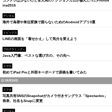
コンデジは少ないけど全天周のアクションカムが盛んだったPhotok
ina2016
デジタル
海外で為替や単位変換で困らないためのAndroidアプリ3選
トピックス
LINEの画面を「着せかえ」して気分を変えよう
プログラミング＋
Java入門書、ベストな選び方の、その先へ
スマホ
初めてiPad Proと外部キーボードで原稿を書いてみた
09月26日
スマホ
写真共有SNSのSnapchatがカメラ付きサングラス「Spectacles」
発表、社名もSnapに変更
デジタル