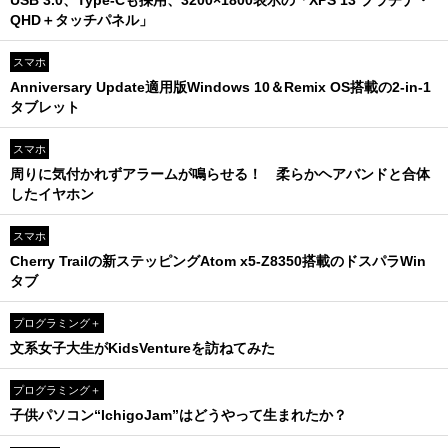
USB 3.0、Type-Cも採用、3200×1800表示の「XPS 13 プラチナ・
QHD＋タッチパネル」
スマホ
Anniversary Update適用版Windows 10＆Remix OS搭載の2-in-1
タブレット
スマホ
周りに気付かれずアラームが鳴らせる！ 柔らかヘアバンドと合体
したイヤホン
スマホ
Cherry Trailの新ステッピングAtom x5-Z8350搭載のドスパラWin
タブ
プログラミング＋
文系女子大生がKidsVentureを訪ねてみた
プログラミング＋
子供パソコン“IchigoJam”はどうやって生まれたか？