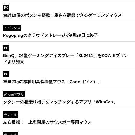
PC
合計18個のボタンを搭載、重さを調節できるゲーミングマウス
トピックス
Pogoplugのクラウドストレージが9月28日に終了
PC
BenQ、24型ゲーミングディスプレー「XL2411」をZOWIEブラン
ドより発売
PC
重量23gの福祉用具装着型マウス「Zono（ゾノ）」
iPhoneアプリ
タクシーの相乗り相手をマッチングするアプリ「WithCab」
デジタル
左右反転！ 上海問屋のサウスポー専用マウス
デジタル