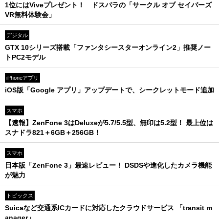
1位にはViveプレゼント！ ドスパラの「サークル オブ セイバーズ
VR無料体験会」
デジタル
GTX 10シリーズ搭載「ファンタシースターオンライン2」推奨ノー
トPC2モデル
iPhoneアプリ
iOS版「Google アプリ」アップデートで、シークレットモード追加
スマホ
【速報】ZenFone 3はDeluxeが5.7/5.5型、無印は5.2型！ 最上位は
スナドラ821＋6GB＋256GB！
スマホ
日本版「ZenFone 3」最速レビュー！ DSDSや進化したカメラ機能
が魅力
トピックス
Suicaなど交通系ICカードに対応したクラウドサービス 「transit m
anager」