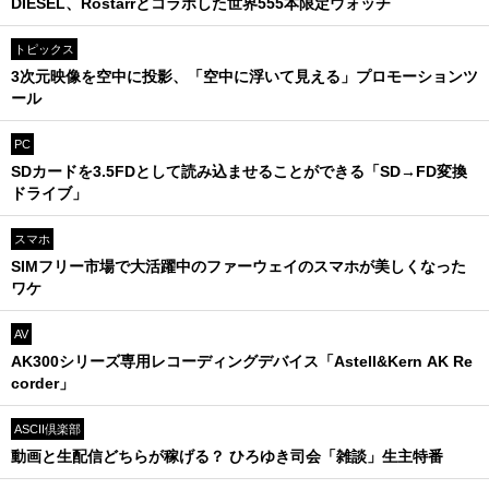
DIESEL、Rostarrとコラボした世界555本限定ウォッチ
トピックス
3次元映像を空中に投影、「空中に浮いて見える」プロモーションツ
ール
PC
SDカードを3.5FDとして読み込ませることができる「SD→FD変換
ドライブ」
スマホ
SIMフリー市場で大活躍中のファーウェイのスマホが美しくなった
ワケ
AV
AK300シリーズ専用レコーディングデバイス「Astell&Kern AK Re
corder」
ASCII倶楽部
動画と生配信どちらが稼げる？ ひろゆき司会「雑談」生主特番