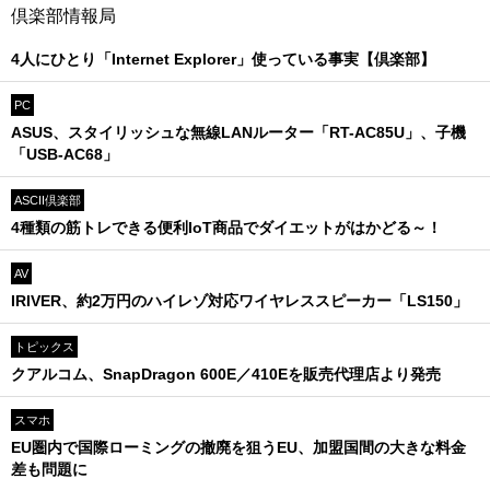
倶楽部情報局
4人にひとり「Internet Explorer」使っている事実【倶楽部】
PC
ASUS、スタイリッシュな無線LANルーター「RT-AC85U」、子機
「USB-AC68」
ASCII倶楽部
4種類の筋トレできる便利IoT商品でダイエットがはかどる～！
AV
IRIVER、約2万円のハイレゾ対応ワイヤレススピーカー「LS150」
トピックス
クアルコム、SnapDragon 600E／410Eを販売代理店より発売
スマホ
EU圏内で国際ローミングの撤廃を狙うEU、加盟国間の大きな料金
差も問題に