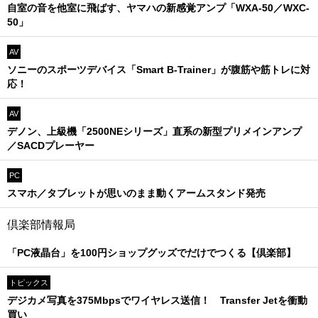
自室の音を他室に飛ばす、ヤマハの新感覚アンプ「WXA-50／WXC-
50」
AV
ソニーのスポーツデバイス「Smart B-Trainer」が腹筋や筋トレに対
応！
AV
デノン、上級機「2500NEシリーズ」直系の新型プリメインアンプ
／SACDプレーヤー
PC
スマホ／タブレットが思いのまま動くアームスタンド発売
倶楽部情報局
「PC液晶台」を100円ショップグッズでだけでつくる【倶楽部】
トピックス
デジカメ写真を375Mbpsでワイヤレス送信！ Transfer Jetを衝動
買い