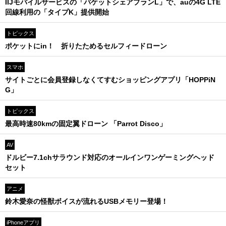
IIJモバイルサービスの「パケットシェアプランL」で、auの4G LTE
回線利用の「タイプK」提供開始
トピックス
ポケットにin！ 折りたためるセルフィードローン
スマホ
サイトごとに会員登録しなくてすむショッピングアプリ「HOPPiN
G」
トピックス
最高時速80kmの固定翼ドローン 「Parrot Disco」
AV
ドルビー7.1chサラウンド対応のオールインワンゲーミングヘッド
セット
アニメ
鈴木愛奈の怪獣ボイスが流れるUSBメモリー登場！
iPhoneアプリ