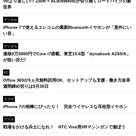
VRより楽しい!? Zwift + ALIENWAREが切り開くロードバイクの新
世界
デジタル
iPhone 7で使えるエレコムの最新Bluetoothイヤホンが「意外にい
い音」
デジタル
価格9万3000円でCore i7搭載、東芝15.6型「dynabook AZ65/A」
が狙い目だ!
PC
Office 365が3ヵ月無料試用OK、セットアップも支援 - 働き方改革
週間締め切りは9月30日
スマホ
iPhone 7の相棒にぴったり！ 完全ワイヤレスな耳栓型イヤホン
スマホ
戦場をかける兵士になれ！ HTC Vive用VRマシンガンで遊ぼう