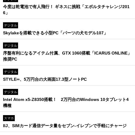
今度は乾電池で有人飛行！ ギネスに挑戦「エボルタチャレンジ201
6」
デジタル
Skylakeを搭載できる小型PC「パーツの犬モデル107」
デジタル
序盤有利になるアイテム付属、GTX 1060搭載「ICARUS ONLINE」
推奨PC
デジタル
STYLE∞、5万円台の大画面17.3型ノートPC
デジタル
Intel Atom x5-Z8350搭載！ 2万円台のWindows 10タブレット4
機種
スマホ
IIJ、SIMカード通信データ量をセブン-イレブンで手軽にチャージ