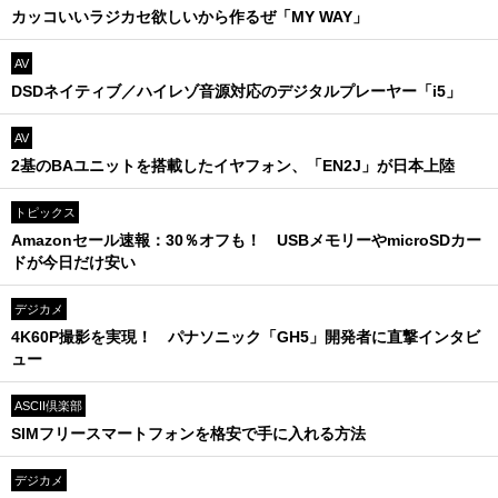
カッコいいラジカセ欲しいから作るぜ「MY WAY」
AV
DSDネイティブ／ハイレゾ音源対応のデジタルプレーヤー「i5」
AV
2基のBAユニットを搭載したイヤフォン、「EN2J」が日本上陸
トピックス
Amazonセール速報：30％オフも！ USBメモリーやmicroSDカー
ドが今日だけ安い
デジカメ
4K60P撮影を実現！ パナソニック「GH5」開発者に直撃インタビ
ュー
ASCII倶楽部
SIMフリースマートフォンを格安で手に入れる方法
デジカメ