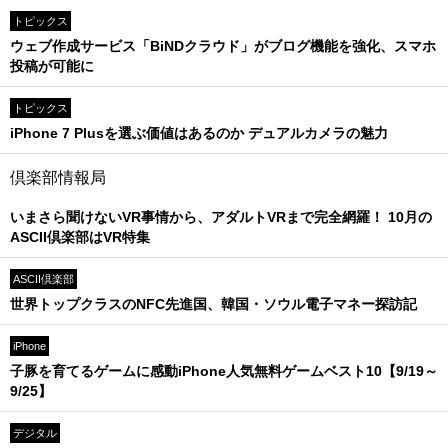
トピックス
ウェブ作成サービス「BiNDクラウド」がブログ機能を強化、スマホ
投稿が可能に
トピックス
iPhone 7 Plusを選ぶ価値はあるのか デュアルカメラの魅力
倶楽部情報局
いまさら聞けないVR事情から、アダルトVRまで完全網羅！ 10月の
ASCII倶楽部はVR特集
ASCII倶楽部
世界トップクラスのNFC先進国、韓国・ソウル電子マネー探訪記
iPhone
子豚を育てるゲームに感動iPhone人気無料ゲームベスト10【9/19～
9/25】
デジタル