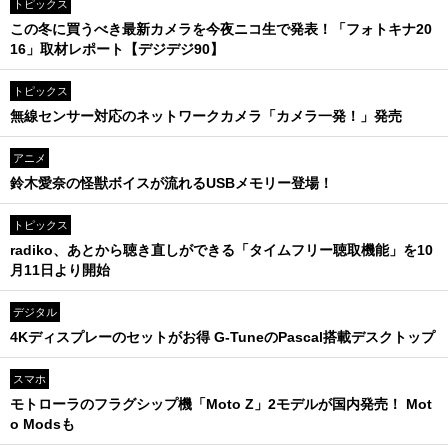
トピックス
この冬に買うべき最新カメラを今夜ニコ生で発表！「フォトキナ20
16」取材レポート【デジデジ90】
トピックス
無線センサー対応のネットワークカメラ「カメラ一発！」発売
アニメ
鈴木愛奈の怪獣ボイスが流れるUSBメモリー登場！
トピックス
radiko、あとから聴き直しができる「タイムフリー聴取機能」を10
月11日より開始
デジタル
4Kディスプレーのセットがお得 G-TuneのPascal搭載デスクトップ
スマホ
モトローラのフラグシップ機「Moto Z」2モデルが国内発売！ Mot
o Modsも