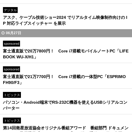
デジタル
アスク、ケーブル技術ショー2024 でリアルタイム映像制作向けの I
P 対応ライブスイッチャー を展示
06月27日
sponsored
富士通直販で20万7800円！ Core i7搭載モバイルノートPC「LIFE
BOOK WU-X/H1」
sponsored
富士通直販で21万7700円！ Core i7搭載の一体型PC「ESPRIMO
FH90/F3」
トピックス
パソコン・Android端末でRS-232C機器を使えるUSBシリアルコン
バーター
トピックス
第14回衛星放送協会オリジナル番組アワード 番組部門 ドキュメン