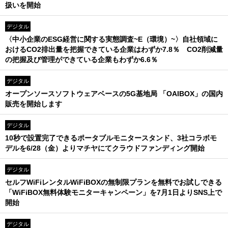
扱いを開始
デジタル
〈中小企業のESG経営に関する実態調査~E（環境）~〉自社領域に
おけるCO2排出量を把握できている企業はわずか7.8％ CO2削減量
の把握及び管理ができている企業もわずか6.6％
デジタル
オープンソースソフトウェアベースの5G基地局 「OAIBOX」の国内
販売を開始します
デジタル
10秒で設置完了できるポータブルモニタースタンド、3社コラボモ
デルを6/28（金）よりマチヤにてクラウドファンディング開始
デジタル
セルフWiFiレンタルWiFiBOXの無制限プランを無料でお試しできる
「WiFiBOX無料体験モニターキャンペーン」を7月1日よりSNS上で
開始
デジタル