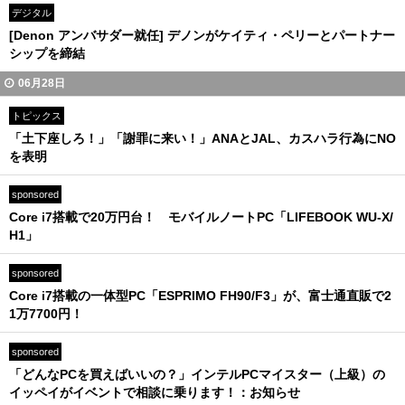
デジタル
[Denon アンバサダー就任] デノンがケイティ・ペリーとパートナー
シップを締結
06月28日
トピックス
「土下座しろ！」「謝罪に来い！」ANAとJAL、カスハラ行為にNO
を表明
sponsored
Core i7搭載で20万円台！ モバイルノートPC「LIFEBOOK WU-X/
H1」
sponsored
Core i7搭載の一体型PC「ESPRIMO FH90/F3」が、富士通直販で2
1万7700円！
sponsored
「どんなPCを買えばいいの？」インテルPCマイスター（上級）の
イッペイがイベントで相談に乗ります！：お知らせ