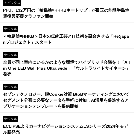
トピックス
PFU、132万円の「輪島塗×HHKBキートップ」が目玉の能登半島地
震復興応援クラファン開始
デジタル
＜輪島塗×HHKB＞日本の伝統工芸とIT技術を融合させる「Re:japa
nプロジェクト」スタート
デジタル
全員が同じ室内にいるかのような環境でハイブリッド会議を！「All
in One LED Wall Plus Ultra wide」「ウルトラワイドサイネージ」
発売
デジタル
セゾンテクノロジー、脱Cookie対策 BtoBマーケティングにおいて
セグメント分類に必要なデータを手軽に付加しAI活用を促進するア
プリケーションテンプレートを提供開始
デジタル
ECLIPSEよりカーナビゲーションシステムLSシリーズ2024年モデ
ル新発売