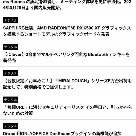
ms Rooms の認定を取得し、ミーティング体験を更に最適化。202
4年6月28日より国内販売開始。
デジタル
SAPPHIRE社製、AMD RADEON(TM) RX 6500 XT グラフィックス
を搭載するショートモデルのグラフィックボードを発表
デジタル
【iClever】3台までマルチペアリング可能なBluetoothテンキーを
新発売
デジタル
【台数限定／お早めに！】『MIRAI TOUCH』シリーズ5万台出荷を
記念して、特別価格でご提供します。
デジタル
「短縮URL」に潜むセキュリティーリスク その手口と、引っかから
ないための対策
デジタル
Drupal用ONLYOFFICE DocSpaceプラグインの新機能が追加