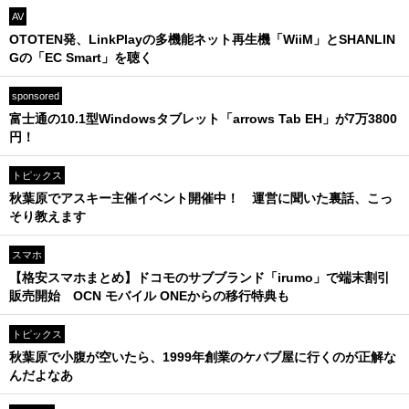
AV
OTOTEN発、LinkPlayの多機能ネット再生機「WiiM」とSHANLIN
Gの「EC Smart」を聴く
sponsored
富士通の10.1型Windowsタブレット「arrows Tab EH」が7万3800
円！
トピックス
秋葉原でアスキー主催イベント開催中！ 運営に聞いた裏話、こっ
そり教えます
スマホ
【格安スマホまとめ】ドコモのサブブランド「irumo」で端末割引
販売開始 OCN モバイル ONEからの移行特典も
トピックス
秋葉原で小腹が空いたら、1999年創業のケバブ屋に行くのが正解な
んだよなあ