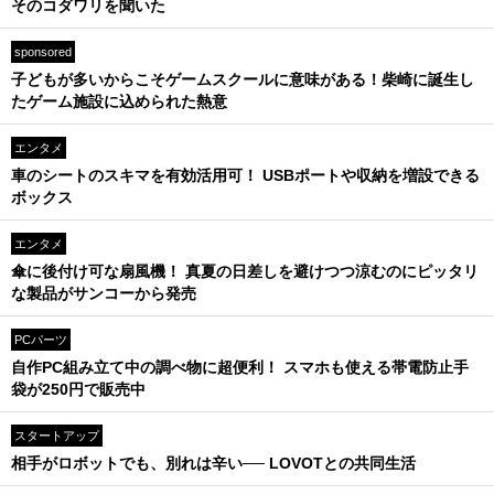
そのコダワリを聞いた
sponsored
子どもが多いからこそゲームスクールに意味がある！柴崎に誕生し
たゲーム施設に込められた熱意
エンタメ
車のシートのスキマを有効活用可！ USBポートや収納を増設できる
ボックス
エンタメ
傘に後付け可な扇風機！ 真夏の日差しを避けつつ涼むのにピッタリ
な製品がサンコーから発売
PCパーツ
自作PC組み立て中の調べ物に超便利！ スマホも使える帯電防止手
袋が250円で販売中
スタートアップ
相手がロボットでも、別れは辛い── LOVOTとの共同生活