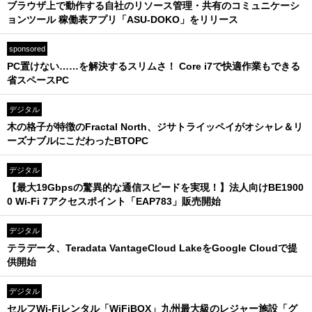
ブラウザ上で動作する自社のリソース管理・共有のコミュニケーシ
ョンツール 稼働表アプリ「ASU-DOKO」をリリース
sponsored
PC置けない……を解決するスリムさ！ Core i7で快適作業もできる
省スペースPC
デジタル
木の格子が特徴のFractal North、ジサトライッペイがオシャレ＆リ
ーズナブルにこだわったBTOPC
デジタル
【最大19Gbpsの驚異的な通信スピードを実現！】法人向けBE1900
0 Wi-Fi 7アクセスポイント「EAP783」販売開始
デジタル
テラデータ、Teradata VantageCloud LakeをGoogle Cloudで提
供開始
デジタル
セルフWi-Fiレンタル「WiFiBOX」九州最大級のレジャー施設「グ