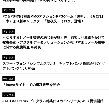
高生参加者の募集開始！締め切りは８月末まで。
デジタル
PC＆PS4向け和風MMOアクションRPGゲーム『鬼斬』、6月27日
（木）より新キャラクター「禁夜叉・ミロク」登場！
デジタル
＜なりすましメール被害の約40%が取引先・顧客より連絡を受けて
被害発覚＞デジタルデータソリューションがなりすましメール被害
に関する実態調査 を発表
デジタル
スマートフォン「シンプルスマホ7」をソフトバンク株式会社の“ソ
フトバンク”より発売
デジタル
「irumoサイト」での機種販売を開始
デジタル
JAL Life Status プログラム特典にスカイベリー(R)WiFi 提供開始