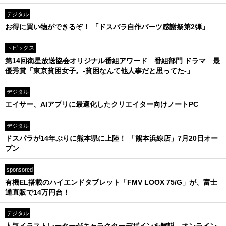
デジタル
お得に買い物ができるぞ！ 「ドスパラ自作パーツ感謝祭第2弾」
トピックス
第14回衛星放送協会オリジナル番組アワード 番組部門 ドラマ 最
優秀賞「東京貧困女子。-貧困なんて他人事だと思ってた-」
デジタル
エイサー、AIアプリに最適化したクリエイター向けノートPC
デジタル
ドスパラが14年ぶりに熊本県に上陸！ 「熊本浜線店」7月20日オー
プン
sponsored
有機EL搭載のハイエンドタブレット「FMV LOOX 75/G」が、富士
通直販で14万円台！
デジタル