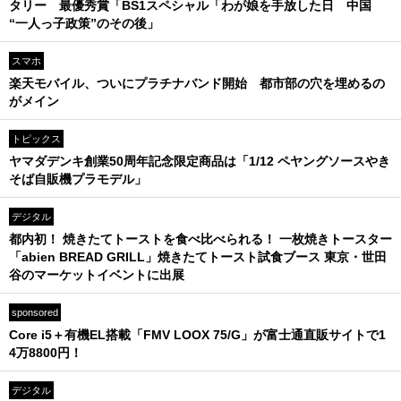
タリー 最優秀賞「BS1スペシャル「わが娘を手放した日 中国
“一人っ子政策”のその後」
スマホ
楽天モバイル、ついにプラチナバンド開始 都市部の穴を埋めるの
がメイン
トピックス
ヤマダデンキ創業50周年記念限定商品は「1/12 ペヤングソースやき
そば自販機プラモデル」
デジタル
都内初！ 焼きたてトーストを食べ比べられる！ 一枚焼きトースター
「abien BREAD GRILL」焼きたてトースト試食ブース 東京・世田
谷のマーケットイベントに出展
sponsored
Core i5＋有機EL搭載「FMV LOOX 75/G」が富士通直販サイトで1
4万8800円！
デジタル