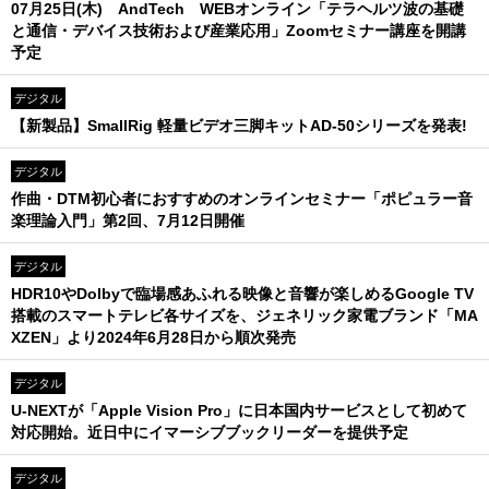
07月25日(木) AndTech WEBオンライン「テラヘルツ波の基礎
と通信・デバイス技術および産業応用」Zoomセミナー講座を開講
予定
デジタル
【新製品】SmallRig 軽量ビデオ三脚キットAD-50シリーズを発表!
デジタル
作曲・DTM初心者におすすめのオンラインセミナー「ポピュラー音
楽理論入門」第2回、7月12日開催
デジタル
HDR10やDolbyで臨場感あふれる映像と音響が楽しめるGoogle TV
搭載のスマートテレビ各サイズを、ジェネリック家電ブランド「MA
XZEN」より2024年6月28日から順次発売
デジタル
U-NEXTが「Apple Vision Pro」に日本国内サービスとして初めて
対応開始。近日中にイマーシブブックリーダーを提供予定
デジタル