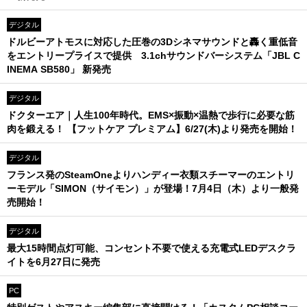
デジタル
ドルビーアトモスに対応した圧巻の3Dシネマサウンドと轟く重低音
をエントリープライスで提供 3.1chサウンドバーシステム「JBL C
INEMA SB580」 新発売
デジタル
ドクターエア｜人生100年時代。EMS×振動×温熱で歩行に必要な筋
肉を鍛える！ 【フットケア プレミアム】6/27(木)より発売を開始！
デジタル
フランス発のSteamOneよりハンディー衣類スチーマーのエントリ
ーモデル「SIMON（サイモン）」が登場！7月4日（木）より一般発
売開始！
デジタル
最大15時間点灯可能、コンセント不要で使える充電式LEDデスクラ
イトを6月27日に発売
PC