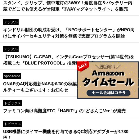
スタンド、クリップ、懐中電灯の3WAY！角度自在＆バッテリー内
蔵でどこでも使えるゲオ限定『3WAYマグネットライト』を販売
デジタル
キンドリル財団の助成を受け、「NPOサポートセンター」がNPO向
けにサイバーセキュリティ対策を無償で支援プログラムを開始
デジタル
【TSUKUMO】G-GEAR、インテルCoreプロセッサー(第14世代)を
搭載した『BLUE PROTOCOL』推奨PCを発売
sponsored
QNAPのAI対応最新NASを6/30の秋葉原イベントでご覧あれ！ ノベ
ルティーもございます：お知らせ
トピックス
ファミコン向け高難度STG「HABiT!」の“どさんこVer.”が発売
トピックス
USB機器にタイマー機能を付与できるQC対応アダプターが1780
円！