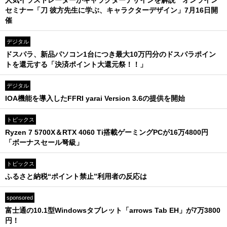
人気イラストレーターがキャラクターデザインを解説 オンライン
セミナー「刀 彼方先生に学ぶ、キャラクターデザイン」7月16日開
催
デジタル
ドスパラ、新品パソコン1台につき最大10万円分のドスパラポイン
トを還元する「決済ポイント大還元祭！！」
デジタル
IOA機能を導入したFFRI yarai Version 3.6の提供を開始
トピックス
Ryzen 7 5700X＆RTX 4060 Ti搭載ゲーミングPCが16万4800円
「ボーナスセール弩級」
トピックス
ふるさと納税“ポイント禁止”利用者の反応は
sponsored
富士通の10.1型Windowsタブレット「arrows Tab EH」が7万3800
円！