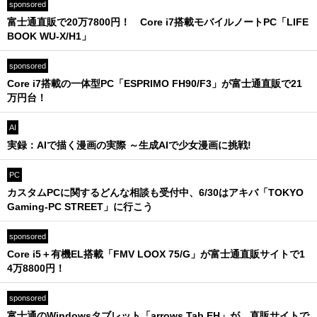
sponsored
富士通直販で20万7800円！ Core i7搭載モバイルノートPC「LIFE
BOOK WU-X/H1」
sponsored
Core i7搭載の一体型PC「ESPRIMO FH90/F3」が富士通直販で21
万円台！
AI
実録：AIで描く漫画の実際 ～生成AIで少女漫画に挑戦!
PC
カスタムPCに関するどんな相談も受付中、6/30はアキバ「TOKYO
Gaming-PC STREET」に行こう
sponsored
Core i5＋有機EL搭載「FMV LOOX 75/G」が富士通直販サイトで1
4万8800円！
sponsored
富士通のWindowsタブレット「arrows Tab EH」が、直販サイトで