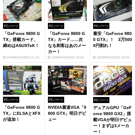
PCパーツ
PCパーツ
PCパーツ
「GeForce 9800 G
「GeForce 9800 G
最安「GeForce 980
TX」搭載カード、
TX」カード……次
0 GTX」！ 3万500
締めはASUSTeK！
なる刺客はあのメー
0円割れ！
カー！
2008年04月08日 21:15
2008年04月04日 23:00
2008年04月03日 23:30
PCパーツ
PCパーツ
PCパーツ
「GeForce 9800 G
NVIDIA最速VGA「9
デュアルGPU「GeF
TX」にELSAとXFX
800 GTX」明日デビ
orce 9800 GX2」搭
が追加！
ュー
載VGAが明日デビュ
ー！まずは3メーカ
ー！