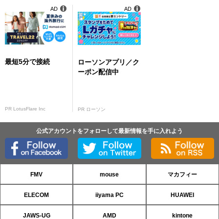
AD
AD
最短5分で接続
ローソンアプリ／ク
ーポン配信中
PR LotusFlare Inc
PR ローソン
公式アカウントをフォローして最新情報を手に入れよう
FMV
mouse
マカフィー
ELECOM
iiyama PC
HUAWEI
JAWS-UG
AMD
kintone