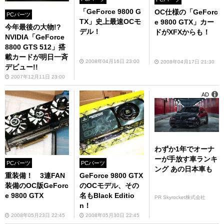
「GeForce 9800 G
OC仕様の「GeForc
PCパーツ
TX」史上最速OCモ
e 9800 GTX」カー
今年最後の大物!?
デル！
ドがXFXからも！
NVIDIA「GeForce
8800 GTS 512」搭
載カードが明日一斉
2008年04月16日 23:00
2008年04月17日 21:30
デビュー!!
2007年12月11日 23:00
AD
わずか1年でオーナ
ーが手放す車ランキ
PCパーツ
PCパーツ
ング あの日本車も
重装備！ 3連FAN
GeForce 9800 GTX
装備のOC版GeForc
のOCモデル、その
e 9800 GTX
名もBlack Editio
PR Skyrocket株式会社
n！
2008年05月23日 22:45
2008年05月30日 22:45