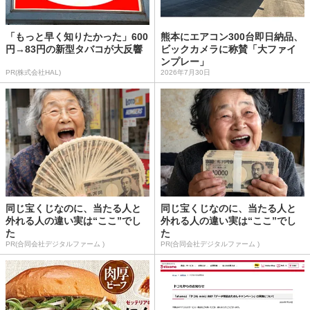
「もっと早く知りたかった」600
熊本にエアコン300台即日納品、
円→83円の新型タバコが大反響
ビックカメラに称賛「大ファイ
ンプレー」
PR(株式会社HAL)
2026年7月30日
同じ宝くじなのに、当たる人と
同じ宝くじなのに、当たる人と
外れる人の違い実は“ここ”でし
外れる人の違い実は“ここ”でし
た
た
PR(合同会社デジタルファーム )
PR(合同会社デジタルファーム )