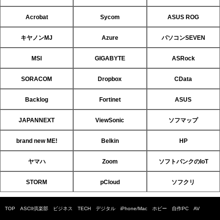
Acrobat
Sycom
ASUS ROG
キヤノンMJ
Azure
パソコンSEVEN
MSI
GIGABYTE
ASRock
SORACOM
Dropbox
CData
Backlog
Fortinet
ASUS
JAPANNEXT
ViewSonic
ソフマップ
brand new ME!
Belkin
HP
ヤマハ
Zoom
ソフトバンクのIoT
STORM
pCloud
ソフクリ
TOP
ASCII倶楽部
ビジネス
TECH
デジタル
iPhone/Mac
ホビー
自作PC
AV