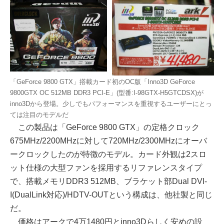
「GeForce 9800 GTX」搭載カード初のOC版「Inno3D GeForce
9800GTX OC 512MB DDR3 PCI-E」(型番:I-98GTX-H5GTCDSX)が
inno3Dから登場。少しでもパフォーマンスを重視するユーザーにとっ
ては注目のモデルだ
この製品は「GeForce 9800 GTX」の定格クロック
675MHz/2200MHzに対して720MHz/2300MHzにオーバ
ークロックしたのが特徴のモデル。カード外観は2スロ
ット仕様の大型ファンを採用するリファレンスタイプ
で、搭載メモリDDR3 512MB、ブラケット部Dual DVI-
I(DualLink対応)/HDTV-OUTという構成は、他社製と同じ
だ。
価格はアークで4万1480円とinno3Dらしく安めの設