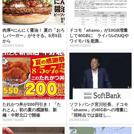
肉厚×にんにく醤油！ 夏の「おろ
ドコモ「ahamo」が10GB増量
しバーガー」がそそる。8月5日
して40GBに ライバルのUQや
から
ワイモバを意識...
2026年7月30日
2026年7月29日
たれかつ丼が200円引き！ 「た
ソフトバンク宮川社長、ドコモ
れとん」初の夏の感謝祭、新
「ahamo」の40GBへの増量に
橋・中野北口で開催
「現時点では追従し...
2026年7月30日
2026年8月4日