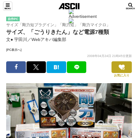
自作PC
サイズ「剛力短プラグイン」「剛力短」「剛力マイクロ」
サイズ、「ごうりきたん」など電源7種類
文● 宇田川／Webアキバ編集部
[PC表示へ]
2008年04月24日 21時45分更新
お気に入り