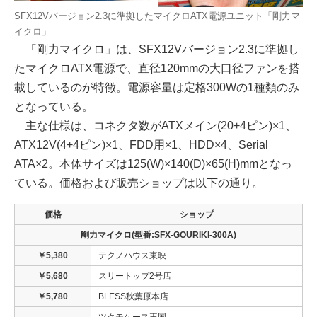
SFX12Vバージョン2.3に準拠したマイクロATX電源ユニット「剛力マ
イクロ」
「剛力マイクロ」は、SFX12Vバージョン2.3に準拠し
たマイクロATX電源で、直径120mmの大口径ファンを搭
載しているのが特徴。電源容量は定格300Wの1種類のみ
となっている。
主な仕様は、コネクタ数がATXメイン(20+4ピン)×1、
ATX12V(4+4ピン)×1、FDD用×1、HDD×4、Serial
ATA×2。本体サイズは125(W)×140(D)×65(H)mmとなっ
ている。価格および販売ショップは以下の通り。
価格
ショップ
剛力マイクロ(型番:SFX-GOURIKI-300A)
￥5,380
テクノハウス東映
￥5,680
スリートップ2号店
￥5,780
BLESS秋葉原本店
ツクモケース王国