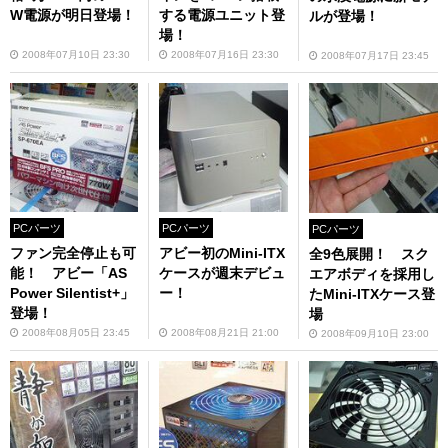
W電源が明日登場！
する電源ユニット登
ルが登場！
場！
2008年07月10日 23:30
2008年07月16日 23:30
2008年07月17日 23:45
PCパーツ
PCパーツ
PCパーツ
ファン完全停止も可
アビー初のMini-ITX
全9色展開！ スク
能！ アビー「AS
ケースが週末デビュ
エアボディを採用し
Power Silentist+」
ー！
たMini-ITXケース登
登場！
場
2008年08月05日 23:45
2008年08月21日 21:00
2008年09月10日 23:00