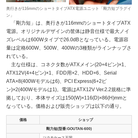
奥行きが116mmのショートタイプATX電源ユニット「剛力短プラグイ
ン」
「剛力短」は、奥行きが116mmのショートタイプATX
電源。オリジナルデザインの筐体は静音仕様で最大ノイ
ズレベルは600Wタイプで26.0dBとなっている。電源容
量は定格600W、500W、400Wの3種類がラインナップさ
れている。
主な仕様は、コネクタ数がATXメイン(20+4ピン)×1、
ATX12V(4+4ピン)×1、FDD用×2、HDD×6、Serial
ATA×8(400Wモデルは6)、PCI Express(6+2ピ
ン)×2(400Wモデルは1)。電源はATX12V Ver.2.2規格に準
拠しており、本体サイズは150(W)×116(D)×86(H)mmと
なっている。価格および販売ショップは以下の通り。
価格
ショップ
剛力短(型番:GOUTAN-600)
ツクモケース王国