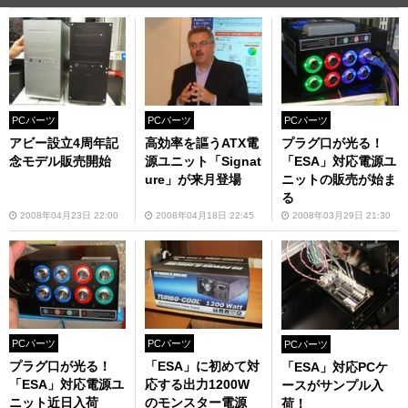
PCパーツ
PCパーツ
PCパーツ
アビー設立4周年記
高効率を謳うATX電
プラグ口が光る！
念モデル販売開始
源ユニット「Signat
「ESA」対応電源ユ
ure」が来月登場
ニットの販売が始ま
る
2008年04月23日 22:00
2008年04月18日 22:45
2008年03月29日 21:30
PCパーツ
PCパーツ
PCパーツ
プラグ口が光る！
「ESA」に初めて対
「ESA」対応PCケ
「ESA」対応電源ユ
応する出力1200W
ースがサンプル入
ニット近日入荷
のモンスター電源
荷！