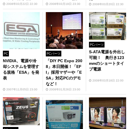
2008年03月22日 22:30
2008年03月19日 23:30
2008年03月20日 22:30
PCパーツ
S-ATA電源を外出し
PC
PCパーツ
可能！ 奥行き123
NVIDIA、電源や冷
「DIY PC Expo 200
mmのショートタイ
却システムを管理す
8」本日開催！「EF
プ電源
る規格「ESA」を発
I」採用マザーや「E
表
SA」対応PCのデモ
2008年03月18日 22:00
など！
2007年11月05日 23:00
2008年01月26日 23:00