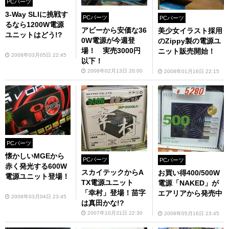
PCパーツ
3-Way SLIに挑戦す
PCパーツ
PCパーツ
るなら1200W電源
アビーから安価な36
美少女イラスト採用
ユニットはどう!?
0W電源が今週登
のZippy製の電源ユ
場！ 実売3000円
ニット販売開始！
2008年03月05日 22:45
以下！
2008年02月13日 20:00
2008年01月16日 22:15
PCパーツ
懐かしいMGEから
PCパーツ
PCパーツ
赤く発光する600W
スカイテックからA
お買い得400/500W
電源ユニット登場！
TX電源ユニット
電源「NAKED」が
「幸村」登場！苗字
エアリアから発売中
2008年03月04日 23:45
は真田かな!?
2007年10月31日 22:30
2008年05月16日 23:45