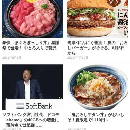
豪快「まぐろぎっしり丼」感謝
肉厚×にんにく醤油！ 夏の「おろ
祭で登場！ 中とろ入りで贅沢
しバーガー」がそそる。8月5日
から
2026年8月8日
2026年7月30日
ソフトバンク宮川社長、ドコモ
「鬼おろし牛タン丼」がおいし
「ahamo」の40GBへの増量に
そ！夏限定で1110円～
「現時点では追従し...
2026年8月4日
2026年8月5日