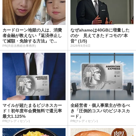
カードローン地獄の人は、消費
なぜahamoは40GBに増量した
者金融が教えない『返済停止し
のか 見えてきたドコモの“本
て減額・免除する方法』で...
音” (1/5)
PR(渋谷法務総合事務所)
2026年8月6日
マイルが超たまるビジネスカー
全経営者・個人事業主が作るべ
ド！初年度年会費無料で還元率
き「圧倒的コスパのビジネスカ
最大1.125%
ード」
PR(クレディセゾン)
PR(クレディセゾン)