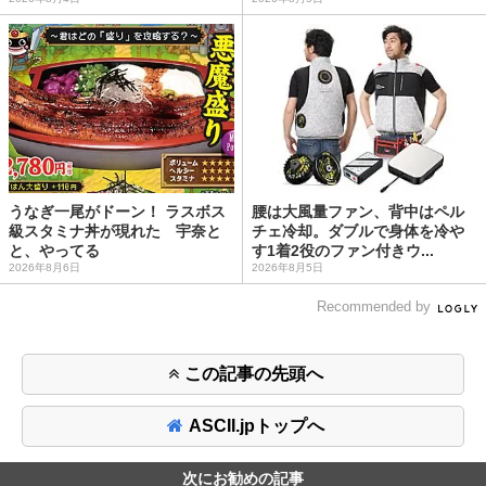
うなぎ一尾がドーン！ ラスボス
腰は大風量ファン、背中はペル
級スタミナ丼が現れた 宇奈と
チェ冷却。ダブルで身体を冷や
と、やってる
す1着2役のファン付きウ...
2026年8月6日
2026年8月5日
Recommended by
この記事の先頭へ
ASCII.jpトップへ
次にお勧めの記事