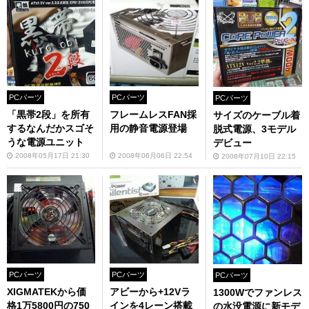
PCパーツ
PCパーツ
PCパーツ
「黒帯2段」を所有
フレームレスFAN採
サイズのケーブル着
するなんだかスゴそ
用の静音電源登場
脱式電源、3モデル
うな電源ユニット
デビュー
2008年05月17日 21:30
2008年06月06日 22:54
2008年07月10日 22:15
PCパーツ
PCパーツ
PCパーツ
XIGMATEKから価
アビーから+12Vラ
1300Wでファンレス
格1万5800円の750
インを4レーン搭載
の水没電源に新モデ