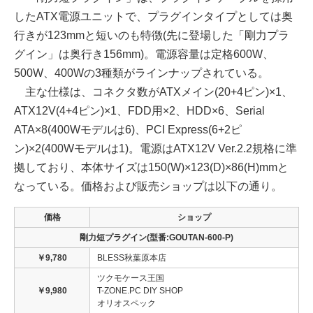
したATX電源ユニットで、プラグインタイプとしては奥
行きが123mmと短いのも特徴(先に登場した「剛力プラ
グイン」は奥行き156mm)。電源容量は定格600W、
500W、400Wの3種類がラインナップされている。
主な仕様は、コネクタ数がATXメイン(20+4ピン)×1、
ATX12V(4+4ピン)×1、FDD用×2、HDD×6、Serial
ATA×8(400Wモデルは6)、PCI Express(6+2ピ
ン)×2(400Wモデルは1)。電源はATX12V Ver.2.2規格に準
拠しており、本体サイズは150(W)×123(D)×86(H)mmと
なっている。価格および販売ショップは以下の通り。
価格
ショップ
剛力短プラグイン(型番:GOUTAN-600-P)
￥9,780
BLESS秋葉原本店
ツクモケース王国
￥9,980
T-ZONE.PC DIY SHOP
オリオスペック