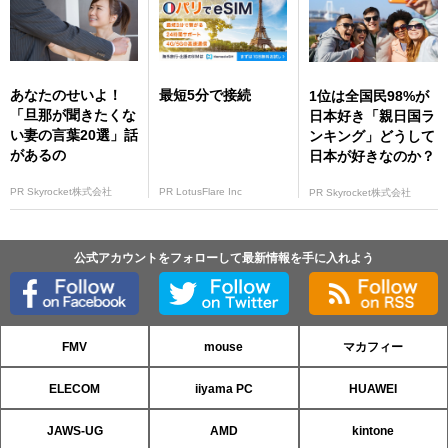
あなたのせいよ！
最短5分で接続
1位は全国民98%が
「旦那が聞きたくな
日本好き「親日国ラ
い妻の言葉20選」話
ンキング」どうして
があるの
日本が好きなのか？
PR Skyrocket株式会社
PR LotusFlare Inc
PR Skyrocket株式会社
公式アカウントをフォローして最新情報を手に入れよう
FMV
mouse
マカフィー
ELECOM
iiyama PC
HUAWEI
JAWS-UG
AMD
kintone