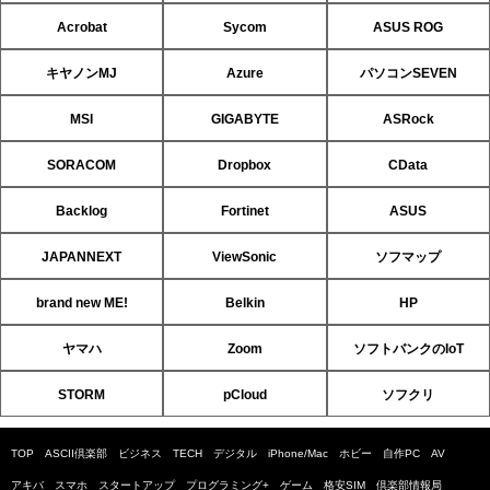
Acrobat
Sycom
ASUS ROG
キヤノンMJ
Azure
パソコンSEVEN
MSI
GIGABYTE
ASRock
SORACOM
Dropbox
CData
Backlog
Fortinet
ASUS
JAPANNEXT
ViewSonic
ソフマップ
brand new ME!
Belkin
HP
ヤマハ
Zoom
ソフトバンクのIoT
STORM
pCloud
ソフクリ
TOP
ASCII倶楽部
ビジネス
TECH
デジタル
iPhone/Mac
ホビー
自作PC
AV
アキバ
スマホ
スタートアップ
プログラミング+
ゲーム
格安SIM
倶楽部情報局