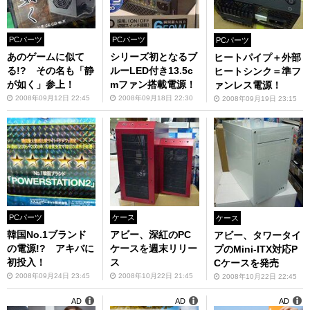
PCパーツ
PCパーツ
PCパーツ
あのゲームに似て
シリーズ初となるブ
ヒートパイプ＋外部
る!? その名も「静
ルーLED付き13.5c
ヒートシンク＝準フ
が如く」参上！
mファン搭載電源！
ァンレス電源！
2008年09月12日 22:45
2008年09月18日 22:30
2008年09月19日 23:15
PCパーツ
ケース
ケース
韓国No.1ブランド
アビー、深紅のPC
アビー、タワータイ
の電源!? アキバに
ケースを週末リリー
プのMini-ITX対応P
初投入！
ス
Cケースを発売
2008年09月24日 23:45
2008年10月22日 21:45
2008年10月22日 22:45
AD
AD
AD