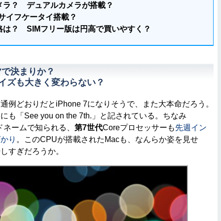
メラ？ デュアルカメラが搭載？
におサイフケータイ搭載？
格は？ SIMフリー版は円高で買いやすく？
 7で決まりか？
でサイズも大きく変わらない？
例どおりだとiPhone 7になりそうで、また大本命だろう。
See you on the 7th.」と記されている。ちなみ
のコードネームで知られる、
第7世代
Coreプロセッサーも
先週イン
ばかり
。このCPUが搭載されたMacも、なんらか姿を見せ
待しすぎだろうか。