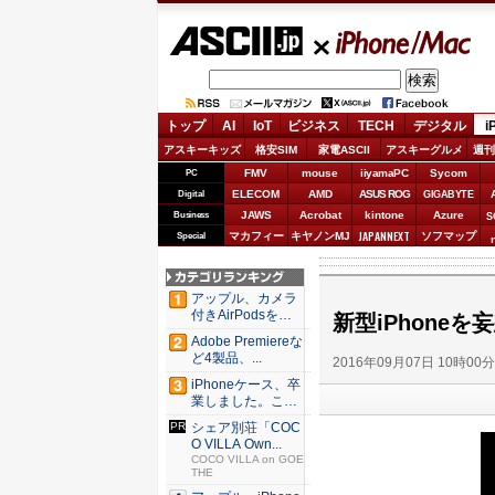
ASCII.jp
iPhone/Mac
トップ
AI
IoT
ビジネス
TECH
デジタル
i
アスキーキッズ
格安SIM
家電ASCII
アスキーグルメ
週刊
FMV
mouse
iiyamaPC
Sycom
PC
ELECOM
AMD
ASUS ROG
Digital
GIGABYTE
JAWS
Acrobat
kintone
Azure
Business
S
JAPANNEXT
マカフィー
キヤノンMJ
ソフマップ
Special
アップル、カメラ
付きAirPodsを年
新型iPhone
内...
Adobe Premiereな
ど4製品、...
2016年09月07日 10時00
iPhoneケース、卒
業しました。これ
か...
シェア別荘「COC
O VILLA Own...
COCO VILLA on GOE
THE