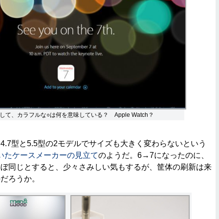
実として、カラフルな○は何を意味している？ Apple Watch？
.7型と5.5型の2モデルでサイズも大きく変わらないという
ていたケースメーカーの見立て
のようだ。6→7になったのに、
ほぼ同じとすると、少々さみしい気もするが、筐体の刷新は来
のだろうか。