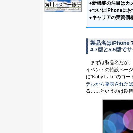
●新機能の注目はカ
●ついにiPhone
●キャリアの実質価
製品名はiPhone
4.7型と5.5型
まずは製品名だが、通
イベントの特設ページにも「
に“Kaby Lake”
テルから発表された
る……というのは期