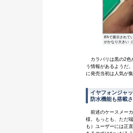
IFAで展示されてい
がかなり大きい（
カラバリは黒の2色が
う情報があるようだ
に発売当初は人気が
イヤフォンジャッ
防水機能も搭載さ
前述のケースメーカ
様。もっとも、ただ
も）ユーザーには正