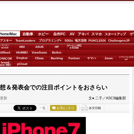
Phone/Mac
自動車
ホビー
自作PC
AV
アキバ
スマホ
ゲ
スタートアップ
アスキー
TeamLeaders
プログラミング+
SDGs
地方活性
PUACL2026
ChallengersJP
パソコン
ゲーミングPC
MSI
ASUS
HP
STORM
SEVEN
ASRock
HUAWEI
ViewSonic
Belkin
ソフトバンクの
Dropbox
CData
Backlog
Fortinet
ヤマハ
Zoom
ORACOM
IoT
brand
pCloud
new ME!
を妄想＆発表会での注目ポイントをおさらい
分更新
文● 二子／ASCII編集部
お気に入り
一覧