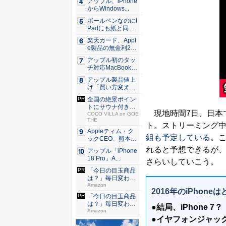
アップル、iPhone
からWindows...
ボールペンなのにi
Padにも紙と同じ
滑ら...
楽天カード、Appl
e製品の無金利24
回...
アップル初のタッ
チ対応MacBook、
早...
アップル製品値上
げ「買い方変え
る」9割超...
全国の絶景ポイン
トにサウナ付きの
現地時間7日、日本
シェア別...
COCO VILLA on GOE
THE
ト。ストリーミング中継
Appleティム・ク
組も予定している
。こ
ックCEO、熊本に
支...
れると予想できるが、
アップル「iPhone
18 Pro」A...
さらいしていこう。
「今日の目玉商品
は？」毎日変わる
Amaz...
Amazon
2016年のiPho
「今日の目玉商品
は？」毎日変わる
●結局、iPhone
Amaz...
Amazon
●イヤフォンジャッ