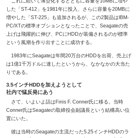
これに続いて薄型化するとともに容量を10MBに増や
した「ST-412」を1981年に投入、さらに容量を20MBに
増やした「ST-225」も追加されるが、この2製品はIBM-
PC/XTの標準オプションとなったことで、Seagateの売
上げは飛躍的に伸び、PCにHDDが装備されるのが標準
という風潮を作り出すことに成功する。
1983年にSeagateは年間20万台のHDDを出荷、売上げ
は1億1千万ドルに達したというから、なかなかの大当た
りである。
3.5インチHDDを加えようとして
社内で猛反発にあう
さて、いよいよ話はFinis F. Conner氏に移る。当時
Conner氏はSeagateの取締役会副議長という結構高い位
置にいた。
彼は当時のSeagateの主流だった5.25インチHDDのラ