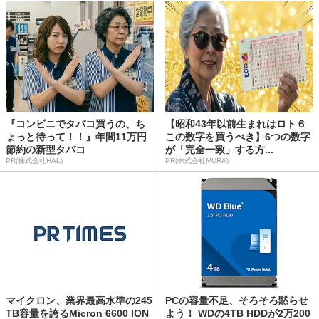
『コンビニでタバコ買うの、ち
【昭和43年以前生まれはロト６
ょっと待って！！』年間11万円
この数字を買うべき】6つの数字
節約の新型タバコ
が「完全一致」する方...
PR(株式会社HAL)
PR(株式会社MURA)
マイクロン、業界最高水準の245
PCの容量不足、そろそろ黙らせ
TB容量を誇るMicron 6600 ION
よう！ WDの4TB HDDが2万200