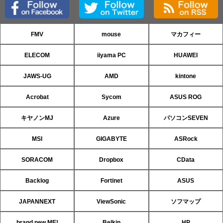
FMV
mouse
マカフィー
ELECOM
iiyama PC
HUAWEI
JAWS-UG
AMD
kintone
Acrobat
Sycom
ASUS ROG
キヤノンMJ
Azure
パソコンSEVEN
MSI
GIGABYTE
ASRock
SORACOM
Dropbox
CData
Backlog
Fortinet
ASUS
JAPANNEXT
ViewSonic
ソフマップ
brand new ME!
Belkin
HP