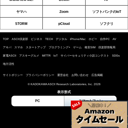
ヤマハ
Zoom
ソフトバンクのIoT
STORM
pCloud
ソフクリ
TOP
ASCII倶楽部
ビジネス
TECH
デジタル
iPhone/Mac
ホビー
自作PC
AV
アキバ
スマホ
スタートアップ
プログラミング+
ゲーム
格安SIM
倶楽部情報局
家電ASCII
アスキーグルメ
MITTR
IoT
サイバーセキュリティ小説コンテスト
SDGs
地方活性
サイトポリシー
プライバシーポリシー
運営会社
お問い合わせ
広告掲載
© KADOKAWA ASCII Research Laboratories, Inc. 2026
表示形式
PC
スマートフォン