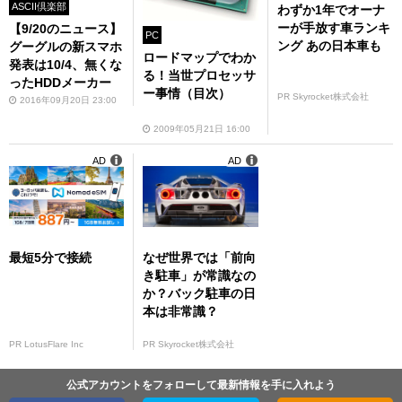
ASCII倶楽部
わずか1年でオーナ
ーが手放す車ランキ
【9/20のニュース】
PC
ング あの日本車も
グーグルの新スマホ
ロードマップでわか
発表は10/4、無くな
る！当世プロセッサ
ったHDDメーカー
ー事情（目次）
PR Skyrocket株式会社
2016年09月20日 23:00
2009年05月21日 16:00
AD
AD
最短5分で接続
なぜ世界では「前向
き駐車」が常識なの
か？バック駐車の日
本は非常識？
PR LotusFlare Inc
PR Skyrocket株式会社
公式アカウントをフォローして最新情報を手に入れよう