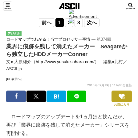
前へ
1
2
3
次へ
デジタル
ロードマップでわかる！当世プロセッサー事情
― 第374回
業界に痕跡を残して消えたメーカー Seagateか
ら独立したHDDメーカーConner
文● 大原雄介（
http://www.yusuke-ohara.com/
） 編集●北村／
ASCII.jp
[PC表示へ]
2016年09月19日 11時00分更新
お気に入り
ロードマップのアップデートを1ヵ月ほど挟んだが、
再び「業界に痕跡を残して消えたメーカー」シリーズを
再開する。