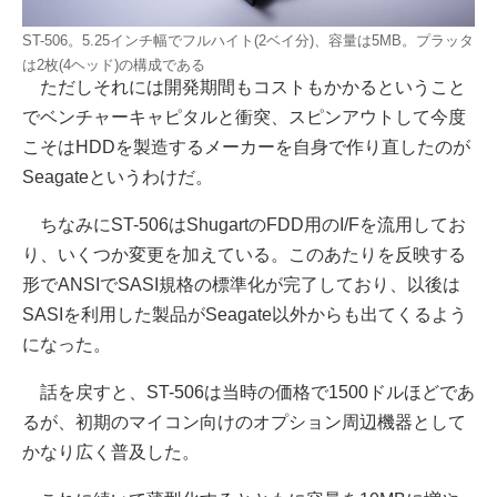
ST-506。5.25インチ幅でフルハイト(2ベイ分)、容量は5MB。プラッタ
は2枚(4ヘッド)の構成である
ただしそれには開発期間もコストもかかるということ
でベンチャーキャピタルと衝突、スピンアウトして今度
こそはHDDを製造するメーカーを自身で作り直したのが
Seagateというわけだ。
ちなみにST-506はShugartのFDD用のI/Fを流用してお
り、いくつか変更を加えている。このあたりを反映する
形でANSIでSASI規格の標準化が完了しており、以後は
SASIを利用した製品がSeagate以外からも出てくるよう
になった。
話を戻すと、ST-506は当時の価格で1500ドルほどであ
るが、初期のマイコン向けのオプション周辺機器として
かなり広く普及した。