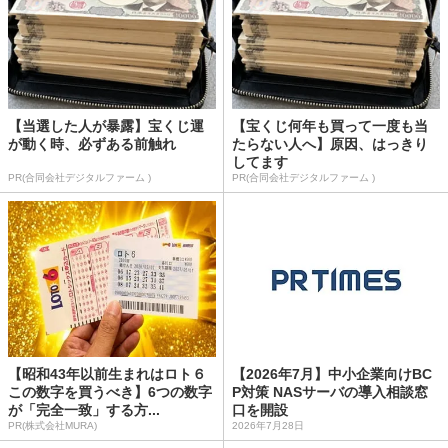
【当選した人が暴露】宝くじ運
【宝くじ何年も買って一度も当
が動く時、必ずある前触れ
たらない人へ】原因、はっきり
してます
PR(合同会社デジタルファーム )
PR(合同会社デジタルファーム )
【昭和43年以前生まれはロト６
【2026年7月】中小企業向けBC
この数字を買うべき】6つの数字
P対策 NASサーバの導入相談窓
が「完全一致」する方...
口を開設
PR(株式会社MURA)
2026年7月28日