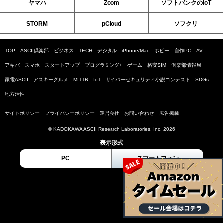
ヤマハ
Zoom
ソフトバンクのIoT
STORM
pCloud
ソフクリ
TOP
ASCII倶楽部
ビジネス
TECH
デジタル
iPhone/Mac
ホビー
自作PC
AV
アキバ
スマホ
スタートアップ
プログラミング+
ゲーム
格安SIM
倶楽部情報局
家電ASCII
アスキーグルメ
MITTR
IoT
サイバーセキュリティ小説コンテスト
SDGs
地方活性
サイトポリシー
プライバシーポリシー
運営会社
お問い合わせ
広告掲載
© KADOKAWA ASCII Research Laboratories, Inc. 2026
表示形式
PC
スマートフォン