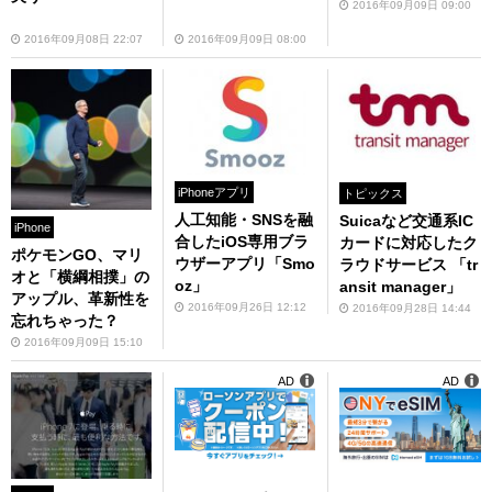
2016年09月09日 09:00
2016年09月08日 22:07
2016年09月09日 08:00
iPhoneアプリ
トピックス
人工知能・SNSを融
Suicaなど交通系IC
iPhone
合したiOS専用ブラ
カードに対応したク
ポケモンGO、マリ
ウザーアプリ「Smo
ラウドサービス 「tr
オと「横綱相撲」の
oz」
ansit manager」
アップル、革新性を
2016年09月26日 12:12
2016年09月28日 14:44
忘れちゃった？
2016年09月09日 15:10
AD
AD