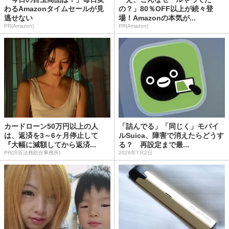
わるAmazonタイムセールが見
の？」80％OFF以上が続々登
逃せない
場！Amazonの本気が...
PR(Amazon)
PR(Amazon)
カードローン50万円以上の人
「詰んでる」「同じく」モバイ
は、返済を3～6ヶ月停止して
ルSuica、障害で消えたらどうす
『大幅に減額してから返済...
る？ 再設定まで最...
PR(渋谷法務総合事務所)
2026年7月2日