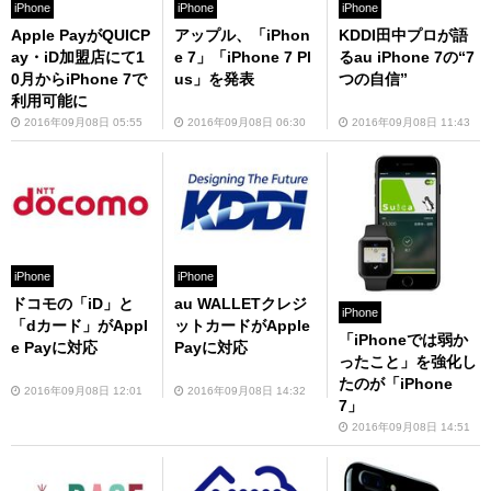
iPhone
iPhone
iPhone
Apple PayがQUICP
アップル、「iPhon
KDDI田中プロが語
ay・iD加盟店にて1
e 7」「iPhone 7 Pl
るau iPhone 7の“7
0月からiPhone 7で
us」を発表
つの自信”
利用可能に
2016年09月08日 05:55
2016年09月08日 06:30
2016年09月08日 11:43
iPhone
iPhone
ドコモの「iD」と
au WALLETクレジ
iPhone
「dカード」がAppl
ットカードがApple
「iPhoneでは弱か
e Payに対応
Payに対応
ったこと」を強化し
たのが「iPhone
2016年09月08日 12:01
2016年09月08日 14:32
7」
2016年09月08日 14:51