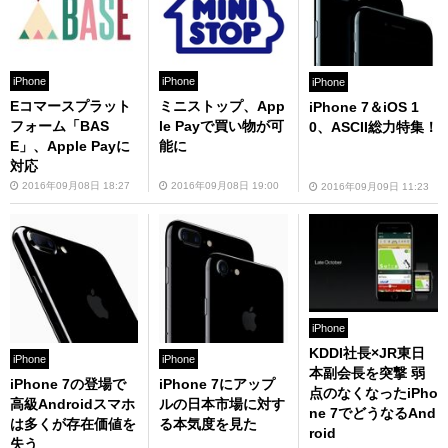
iPhone
iPhone
iPhone
Eコマースプラット
ミニストップ、App
iPhone 7＆iOS 1
フォーム「BAS
le Payで買い物が可
0、ASCII総力特集！
E」、Apple Payに
能に
対応
2016年09月08日 18:27
2016年09月08日 19:00
2016年09月09日 11:23
iPhone
KDDI社長×JR東日
iPhone
iPhone
本副会長を突撃 弱
iPhone 7の登場で
iPhone 7にアップ
点のなくなったiPho
高級Androidスマホ
ルの日本市場に対す
ne 7でどうなるAnd
は多くが存在価値を
る本気度を見た
roid
失う