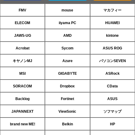
FMV
mouse
マカフィー
ELECOM
iiyama PC
HUAWEI
JAWS-UG
AMD
kintone
Acrobat
Sycom
ASUS ROG
キヤノンMJ
Azure
パソコンSEVEN
MSI
GIGABYTE
ASRock
SORACOM
Dropbox
CData
Backlog
Fortinet
ASUS
JAPANNEXT
ViewSonic
ソフマップ
brand new ME!
Belkin
HP