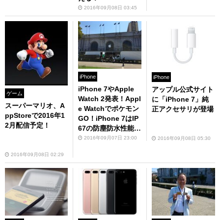
2016年09月08日 03:45
iPhone
iPhone
iPhone 7やApple
アップル公式サイト
ゲーム
Watch 2発表！Appl
に「iPhone 7」純
スーパーマリオ、A
e Watchでポケモン
正アクセサリが登場
ppStoreで2016年1
GO！iPhone 7はIP
2月配信予定！
67の防塵防水性能！
FeliCa対応！
2016年09月07日 23:00
2016年09月08日 05:30
2016年09月08日 02:29