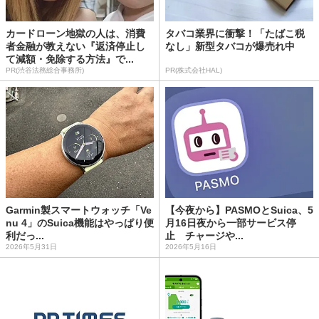
カードローン地獄の人は、消費
タバコ業界に衝撃！「たばこ税
者金融が教えない『返済停止し
なし」新型タバコが爆売れ中
て減額・免除する方法』で...
PR(渋谷法務総合事務所)
PR(株式会社HAL)
Garmin製スマートウォッチ「Ve
【今夜から】PASMOとSuica、5
nu 4」のSuica機能はやっぱり便
月16日夜から一部サービス停
利だっ...
止 チャージや...
2026年5月31日
2026年5月16日