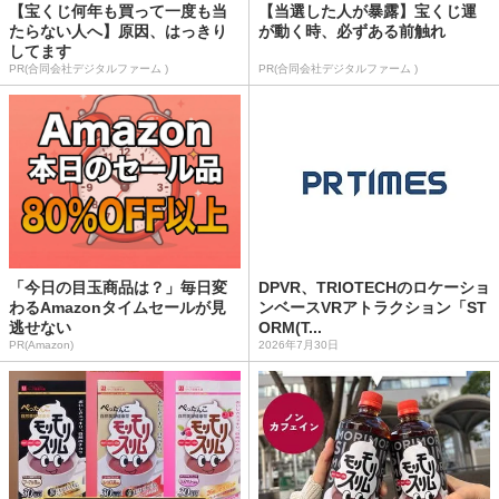
【宝くじ何年も買って一度も当
【当選した人が暴露】宝くじ運
たらない人へ】原因、はっきり
が動く時、必ずある前触れ
してます
PR(合同会社デジタルファーム )
PR(合同会社デジタルファーム )
「今日の目玉商品は？」毎日変
DPVR、TRIOTECHのロケーショ
わるAmazonタイムセールが見
ンベースVRアトラクション「ST
逃せない
ORM(T...
PR(Amazon)
2026年7月30日