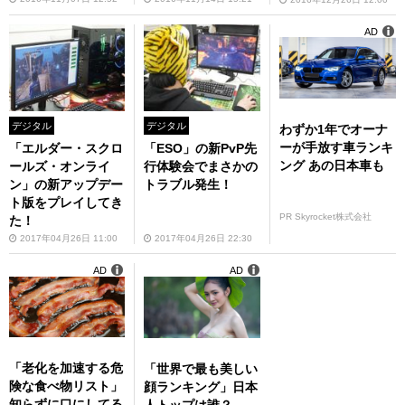
AD
デジタル
デジタル
わずか1年でオーナ
ーが手放す車ランキ
「エルダー・スクロ
「ESO」の新PvP先
ング あの日本車も
ールズ・オンライ
行体験会でまさかの
ン」の新アップデー
トラブル発生！
ト版をプレイしてき
PR Skyrocket株式会社
た！
2017年04月26日 11:00
2017年04月26日 22:30
AD
AD
「老化を加速する危
「世界で最も美しい
険な食べ物リスト」
顔ランキング」日本
知らずに口にしてる