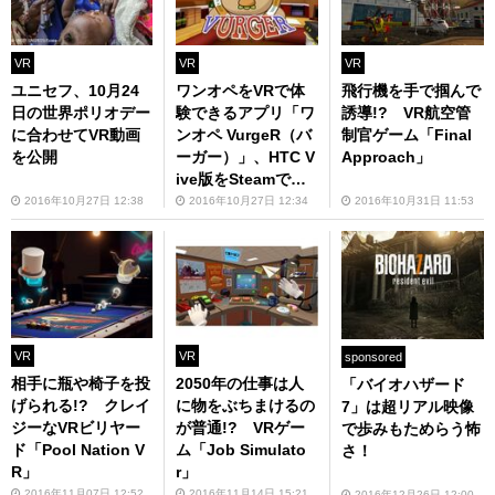
VR
VR
VR
ユニセフ、10月24
ワンオペをVRで体
飛行機を手で掴んで
日の世界ポリオデー
験できるアプリ「ワ
誘導!? VR航空管
に合わせてVR動画
ンオペ VurgeR（バ
制官ゲーム「Final
を公開
ーガー）」、HTC V
Approach」
ive版をSteamで公
開！
2016年10月27日 12:38
2016年10月27日 12:34
2016年10月31日 11:53
VR
VR
sponsored
相手に瓶や椅子を投
2050年の仕事は人
「バイオハザード
げられる!? クレイ
に物をぶちまけるの
7」は超リアル映像
ジーなVRビリヤー
が普通!? VRゲー
で歩みもためらう怖
ド「Pool Nation V
ム「Job Simulato
さ！
R」
r」
2016年11月07日 12:52
2016年11月14日 15:21
2016年12月26日 12:00