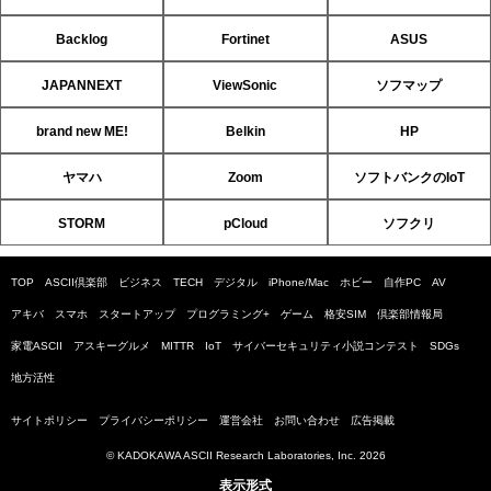
Backlog
Fortinet
ASUS
JAPANNEXT
ViewSonic
ソフマップ
brand new ME!
Belkin
HP
ヤマハ
Zoom
ソフトバンクのIoT
STORM
pCloud
ソフクリ
TOP
ASCII倶楽部
ビジネス
TECH
デジタル
iPhone/Mac
ホビー
自作PC
AV
アキバ
スマホ
スタートアップ
プログラミング+
ゲーム
格安SIM
倶楽部情報局
家電ASCII
アスキーグルメ
MITTR
IoT
サイバーセキュリティ小説コンテスト
SDGs
地方活性
サイトポリシー
プライバシーポリシー
運営会社
お問い合わせ
広告掲載
© KADOKAWA ASCII Research Laboratories, Inc. 2026
表示形式