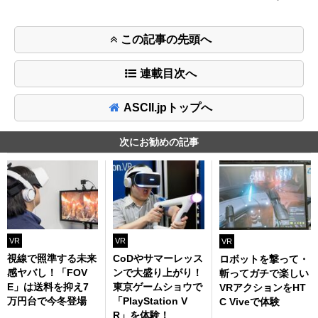
この記事の先頭へ
連載目次へ
ASCII.jpトップへ
次にお勧めの記事
VR
VR
VR
視線で照準する未来
CoDやサマーレッス
ロボットを撃って・
感ヤバし！「FOV
ンで大盛り上がり！
斬ってガチで楽しい
E」は送料を抑え7
東京ゲームショウで
VRアクションをHT
万円台で今冬登場
「PlayStation V
C Viveで体験
R」を体験！