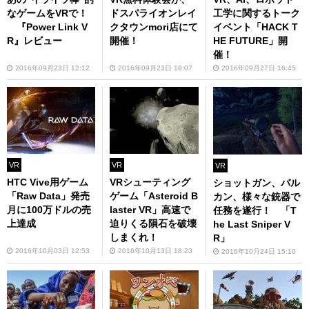
なゲームをVRで！
ドスパライオンレイ
工学に関するトーク
『Power Link V
クタウンmori店にて
イベント「HACK T
R』レビュー
開催！
HE FUTURE」開
催！
2016年09月23日 12:12
2016年09月23日 18:07
2016年09月27日 16:45
VR
VR
VR
HTC Vive用ゲーム
VRシューティング
ショットガン、バル
「Raw Data」発売
ゲーム「Asteroid B
カン、様々な銃器で
月に100万ドルの売
laster VR」高速で
任務を遂行！ 「T
上達成
迫りくる隕石を破壊
he Last Sniper V
しまくれ！
R」
2016年10月03日 12:53
2016年10月13日 18:23
2016年10月24日 15:10