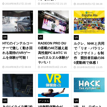
2016年09月17日 23:40
2016年09月17日 21:15
2016年09月17日 08:28
VR
VR
VR
HTCのインテルコー
RADEON PRO DU
ルクレ、NHKと共同
ナーで激しく動き回
O搭載の40万越え超
で「リオ・パラリン
れる期待のVRゲー
高性能PC＆HTC Vi
ピックサイト」を制
ムを体験が可能！
veのヌルヌル体験が
作 競技者目線の36
ヤバい！
0度動画で体感！
2016年09月17日 08:03
2016年09月16日 23:45
2016年09月20日 13:05
VR
デジタル
VR
あの“イライラ棒”的
VR無料体験会が、
VR、AI、ロボット