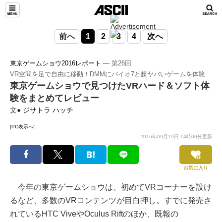
前へ
1
2
3
4
次へ
東京ゲームショウ2016レポート
― 第26回
VR空間を足で自由に移動！DMMにバイオ7と超ヤバいゲームを体験
東京ゲームショウで見つけたVRハード＆ソフト体
験をまとめてレビュー
文●
ジサトラ ハッチ
[PC表示へ]
2016年09月19日 14時00分更新
お気に入り
今年の東京ゲームショウは、初めてVRコーナーを設け
るなど、多数のVRコンテンツが目白押し。すでに発売さ
れているHTC ViveやOculus Riftのほか、既報の