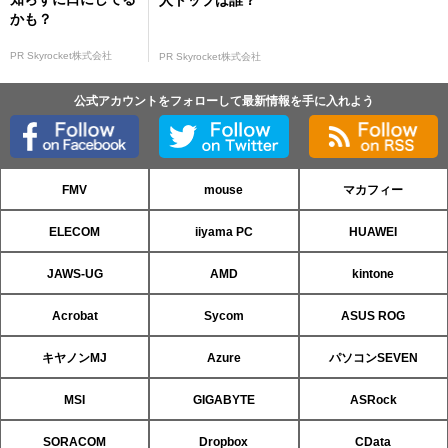
人トップは誰？
かも？
PR Skyrocket株式会社
PR Skyrocket株式会社
公式アカウントをフォローして最新情報を手に入れよう
FMV
mouse
マカフィー
ELECOM
iiyama PC
HUAWEI
JAWS-UG
AMD
kintone
Acrobat
Sycom
ASUS ROG
キヤノンMJ
Azure
パソコンSEVEN
MSI
GIGABYTE
ASRock
SORACOM
Dropbox
CData