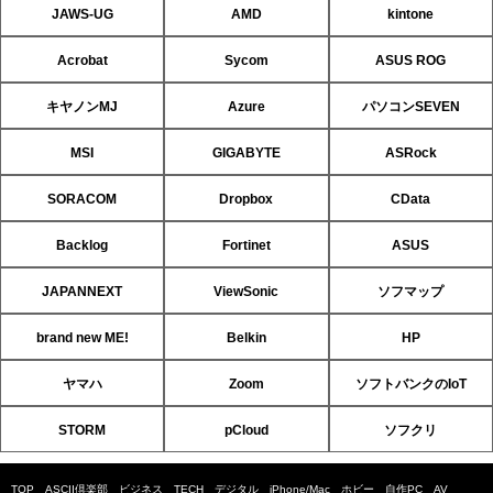
JAWS-UG
AMD
kintone
Acrobat
Sycom
ASUS ROG
キヤノンMJ
Azure
パソコンSEVEN
MSI
GIGABYTE
ASRock
SORACOM
Dropbox
CData
Backlog
Fortinet
ASUS
JAPANNEXT
ViewSonic
ソフマップ
brand new ME!
Belkin
HP
ヤマハ
Zoom
ソフトバンクのIoT
STORM
pCloud
ソフクリ
TOP
ASCII倶楽部
ビジネス
TECH
デジタル
iPhone/Mac
ホビー
自作PC
AV