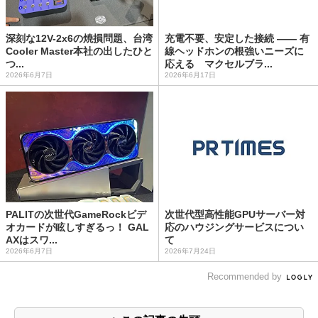
深刻な12V-2x6の焼損問題、台湾
充電不要、安定した接続 ―― 有
Cooler Master本社の出したひと
線ヘッドホンの根強いニーズに
つ...
応える マクセルブラ...
2026年6月7日
2026年6月17日
PALITの次世代GameRockビデ
次世代型高性能GPUサーバー対
オカードが眩しすぎるっ！ GAL
応のハウジングサービスについ
AXはスワ...
て
2026年6月7日
2026年7月24日
Recommended by