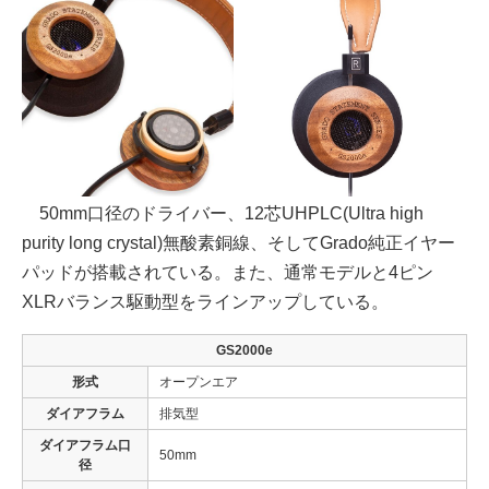
50mm口径のドライバー、12芯UHPLC(Ultra high
purity long crystal)無酸素銅線、そしてGrado純正イヤー
パッドが搭載されている。また、通常モデルと4ピン
XLRバランス駆動型をラインアップしている。
GS2000e
形式
オープンエア
ダイアフラム
排気型
ダイアフラム口
50mm
径