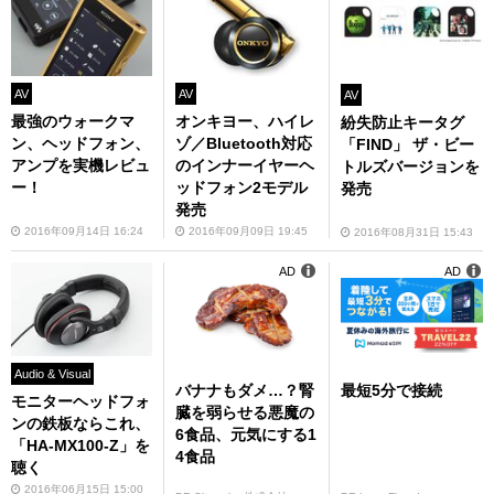
AV
AV
AV
最強のウォークマ
オンキヨー、ハイレ
紛失防止キータグ
ン、ヘッドフォン、
ゾ／Bluetooth対応
「FIND」 ザ・ビー
アンプを実機レビュ
のインナーイヤーヘ
トルズバージョンを
ー！
ッドフォン2モデル
発売
発売
2016年09月14日 16:24
2016年09月09日 19:45
2016年08月31日 15:43
AD
AD
Audio & Visual
バナナもダメ…？腎
最短5分で接続
モニターヘッドフォ
臓を弱らせる悪魔の
ンの鉄板ならこれ、
6食品、元気にする1
「HA-MX100-Z」を
4食品
聴く
2016年06月15日 15:00