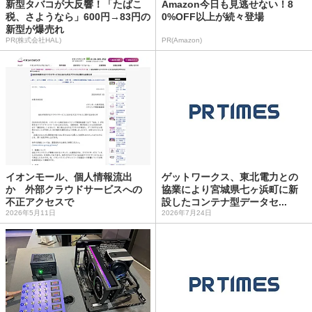
新型タバコが大反響！「たばこ
Amazon今日も見逃せない！8
税、さようなら」600円→83円の
0%OFF以上が続々登場
新型が爆売れ
PR(株式会社HAL)
PR(Amazon)
イオンモール、個人情報流出
ゲットワークス、東北電力との
か 外部クラウドサービスへの
協業により宮城県七ヶ浜町に新
不正アクセスで
設したコンテナ型データセ...
2026年5月11日
2026年7月24日