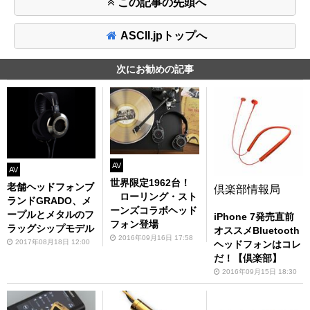
この記事の先頭へ
ASCII.jpトップへ
次にお勧めの記事
AV
AV
世界限定1962台！
老舗ヘッドフォンブ
倶楽部情報局
ローリング・スト
ランドGRADO、メ
ーンズコラボヘッド
ープルとメタルのフ
iPhone 7発売直前
フォン登場
ラッグシップモデル
オススメBluetooth
2016年09月16日 17:58
2017年08月18日 12:00
ヘッドフォンはコレ
だ！【倶楽部】
2016年09月15日 18:30