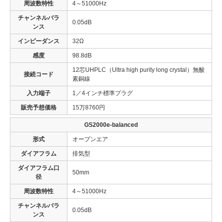
周波数特性
4～51000Hz
チャンネルバラ
0.05dB
ンス
インピーダンス
32Ω
感度
98.8dB
12芯UHPLC（Ultra high purity long crystal）無酸
接続コード
素銅線
入力端子
1／4インチ標準プラグ
販売予想価格
15万8760円
GS2000e-balanced
形式
オープンエア
ダイアフラム
排気型
ダイアフラム口
50mm
径
周波数特性
4～51000Hz
チャンネルバラ
0.05dB
ンス