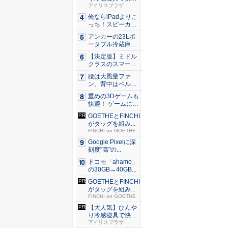
な睡眠を...
アイリスプラザ
俺ならiPadよりこ
っち！スピーカー
9個...
アンカーの23Lポ
ータブル冷蔵庫が
Ama...
【決定版】ミドル
クラスのスマート
フォンの...
腰は大風量ファ
ン、背中はペルチ
ェ冷却。ダ...
重めの3Dゲームも
快適！ ゲームに強
いH...
GOETHEとFINCHI
がタッグを組み...
FINCHI on GOETHE
Google Pixelに深
刻度"高"の...
ドコモ「ahamo」
の30GB→40GB...
GOETHEとFINCHI
がタッグを組み...
FINCHI on GOETHE
【大人気】ひんや
り冷感寝具で快適
な睡眠を...
アイリスプラザ