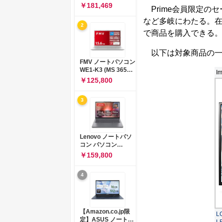
コン 15-fd 15.6イン
￥181,469
Prime会員限定の
チ インテル Core 5
120U メモリ16GB
など多岐にわたる。
2
SSD512GB
で商品を購入できる
Windows 11
Microsoft Office
2024搭載 WPS
以下は対象商品の一
Office搭載 カメラシ
FMV ノートパソコン
ャッター 指紋認証 薄
WE1-K3 (MS 365
Im
型 Copilotキー搭載
Personal/Copilotキ
￥125,800
ナチュラルシルバー
ー搭載/Win 11/15.6
(BJ0M5PA-AAAI)
型/Core
3
i5/16GB/SSD
512GB/ホワイト)
FMVWK3E15W_AZ
Lenovo ノートパソ
コン パソコン
IdeaPad Slim 3 14.0
￥159,800
インチ AMD
Ryzen™ 5 8640HS
4
メモリ16GB
SSD512GB
Microsoft 365 試用
版 Windows11 バッ
テリー駆動12.6時間
【Amazon.co.jp限
L
重量1.39kg ルナグレ
定】ASUS ノートパ
L