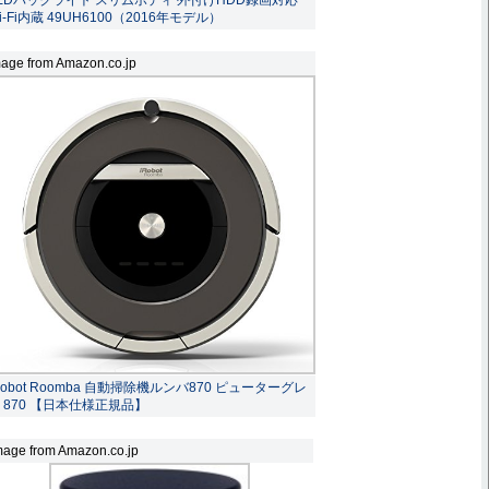
i-Fi内蔵 49UH6100（2016年モデル）
age from Amazon.co.jp
Robot Roomba 自動掃除機ルンバ870 ピューターグレ
 870 【日本仕様正規品】
mage from Amazon.co.jp