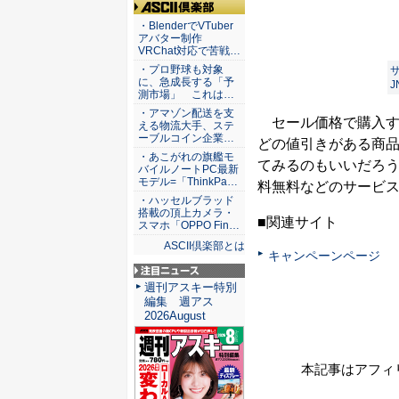
ASCII倶楽部
・BlenderでVTuber
アバター制作
VRChat対応で苦戦…
・プロ野球も対象
サ
に、急成長する「予
J
測市場」 これは…
・アマゾン配送を支
セール価格で購入する
える物流大手、ステ
ーブルコイン企業…
どの値引きがある商
・あこがれの旗艦モ
てみるのもいいだろう。
バイルノートPC最新
モデル=「ThinkPa…
料無料などのサービス
・ハッセルブラッド
搭載の頂上カメラ・
■関連サイト
スマホ「OPPO Fin…
ASCII倶楽部とは
キャンペーンページ
注目ニュース
週刊アスキー特別
編集 週アス
2026August
本記事はアフィ