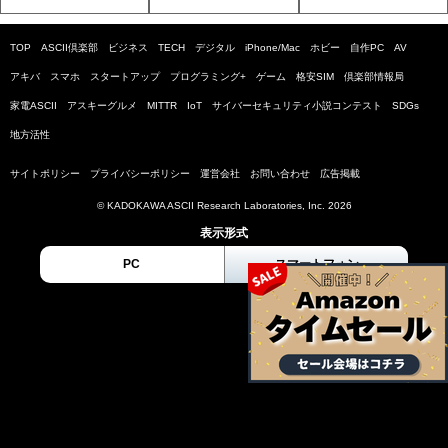
TOP
ASCII倶楽部
ビジネス
TECH
デジタル
iPhone/Mac
ホビー
自作PC
AV
アキバ
スマホ
スタートアップ
プログラミング+
ゲーム
格安SIM
倶楽部情報局
家電ASCII
アスキーグルメ
MITTR
IoT
サイバーセキュリティ小説コンテスト
SDGs
地方活性
サイトポリシー
プライバシーポリシー
運営会社
お問い合わせ
広告掲載
© KADOKAWA ASCII Research Laboratories, Inc. 2026
表示形式
PC
スマートフォン