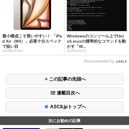
最小構成こそ買いやすい！ 「iPa
Windowsのコンソール上でUni
d Air（M4）」必要十分スペック
x/Linuxの標準的なコマンドを動
で狙い目
かす「W...
2026年6月29日
2026年6月7日
Recommended by
この記事の先頭へ
連載目次へ
ASCII.jpトップへ
次にお勧めの記事