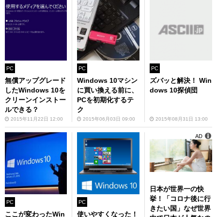
PC
PC
PC
ズバッと解決！ Win
無償アップグレード
Windows 10マシン
dows 10探偵団
したWindows 10を
に買い換える前に、
クリーンインストー
PCを初期化するテ
ルできる？
ク
2015年08月31日 13:00
2015年11月22日 12:00
2015年06月03日 09:00
AD
日本が世界一の快
挙！「コロナ後に行
PC
PC
きたい国」なぜ世界
ここが変わったWin
使いやすくなった！