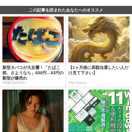
この記事を読まれたあなたへのオススメ
新型タバコが大反響！「たばこ
【1ヶ月後に高額当選したい人だ
税、さようなら」600円→83円の
け見て下さい】
新型が爆売れ
PR(株式会社HAL)
PR(Il Sereno)