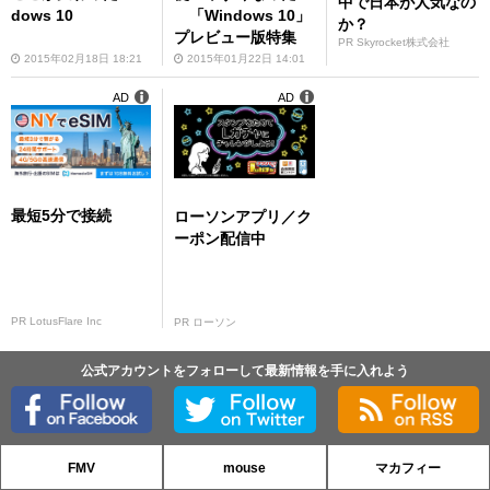
中で日本が人気なの
dows 10
「Windows 10」
か？
プレビュー版特集
PR Skyrocket株式会社
2015年02月18日 18:21
2015年01月22日 14:01
AD
AD
最短5分で接続
ローソンアプリ／ク
ーポン配信中
PR LotusFlare Inc
PR ローソン
公式アカウントをフォローして最新情報を手に入れよう
FMV
mouse
マカフィー