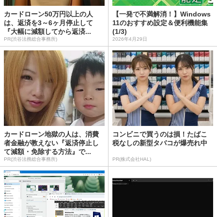
カードローン50万円以上の人
【一発で不満解消！】Windows
は、返済を3～6ヶ月停止して
11のおすすめ設定＆便利機能集
『大幅に減額してから返済...
(1/3)
PR(渋谷法務総合事務所)
2026年4月29日
カードローン地獄の人は、消費
コンビニで買うのは損！たばこ
者金融が教えない『返済停止し
税なしの新型タバコが爆売れ中
て減額・免除する方法』で...
PR(渋谷法務総合事務所)
PR(株式会社HAL)