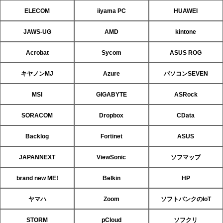
ELECOM
iiyama PC
HUAWEI
JAWS-UG
AMD
kintone
Acrobat
Sycom
ASUS ROG
キヤノンMJ
Azure
パソコンSEVEN
MSI
GIGABYTE
ASRock
SORACOM
Dropbox
CData
Backlog
Fortinet
ASUS
JAPANNEXT
ViewSonic
ソフマップ
brand new ME!
Belkin
HP
ヤマハ
Zoom
ソフトバンクのIoT
STORM
pCloud
ソフクリ