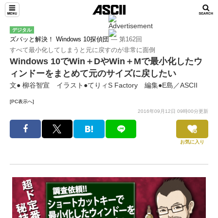
デジタル
ズバッと解決！ Windows 10探偵団
― 第162回
すべて最小化してしまうと元に戻すのが非常に面倒
Windows 10でWin＋DやWin＋Mで最小化したウ
ィンドーをまとめて元のサイズに戻したい
文● 柳谷智宣 イラスト●てりィS Factory 編集●E島／ASCII
[PC表示へ]
2016年09月12日 09時00分更新
お気に入り