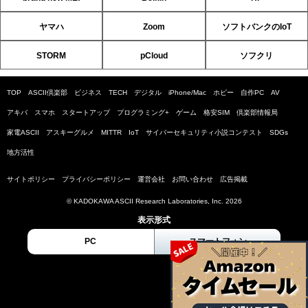
ヤマハ
Zoom
ソフトバンクのIoT
STORM
pCloud
ソフクリ
TOP
ASCII倶楽部
ビジネス
TECH
デジタル
iPhone/Mac
ホビー
自作PC
AV
アキバ
スマホ
スタートアップ
プログラミング+
ゲーム
格安SIM
倶楽部情報局
家電ASCII
アスキーグルメ
MITTR
IoT
サイバーセキュリティ小説コンテスト
SDGs
地方活性
サイトポリシー
プライバシーポリシー
運営会社
お問い合わせ
広告掲載
© KADOKAWA ASCII Research Laboratories, Inc. 2026
表示形式
PC
スマートフォン