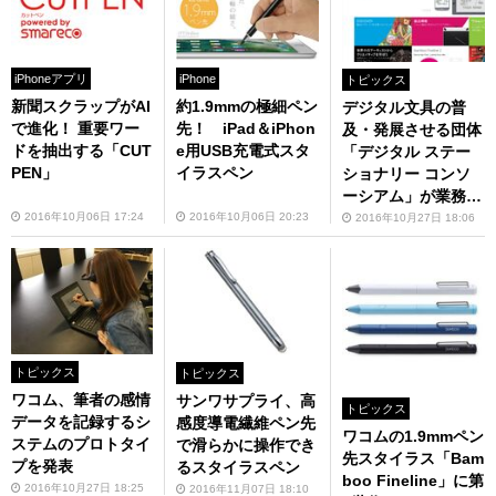
iPhoneアプリ
iPhone
トピックス
新聞スクラップがAI
約1.9mmの極細ペン
デジタル文具の普
で進化！ 重要ワー
先！ iPad＆iPhon
及・発展させる団体
ドを抽出する「CUT
e用USB充電式スタ
「デジタル ステー
PEN」
イラスペン
ショナリー コンソ
ーシアム」が業務開
始
2016年10月06日 17:24
2016年10月06日 20:23
2016年10月27日 18:06
トピックス
トピックス
ワコム、筆者の感情
サンワサプライ、高
トピックス
データを記録するシ
感度導電繊維ペン先
ワコムの1.9mmペン
ステムのプロトタイ
で滑らかに操作でき
先スタイラス「Bam
プを発表
るスタイラスペン
boo Fineline」に第
2016年10月27日 18:25
2016年11月07日 18:10