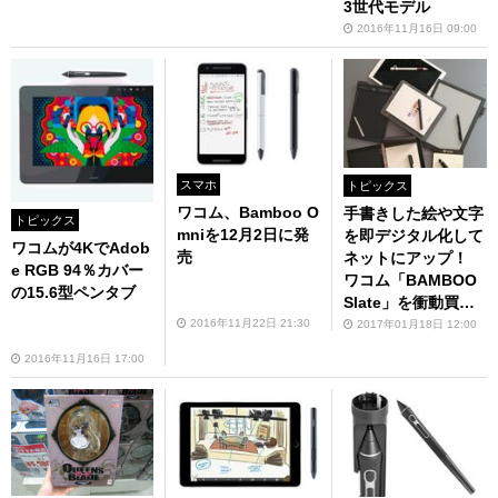
3世代モデル
2016年11月16日 09:00
スマホ
トピックス
ワコム、Bamboo O
手書きした絵や文字
トピックス
mniを12月2日に発
を即デジタル化して
ワコムが4KでAdob
売
ネットにアップ！
e RGB 94％カバー
ワコム「BAMBOO
の15.6型ペンタブ
Slate」を衝動買
い！
2016年11月22日 21:30
2017年01月18日 12:00
2016年11月16日 17:00