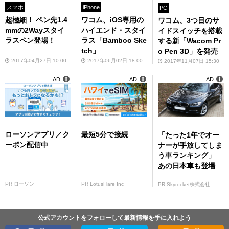
スマホ
iPhone
PC
超極細！ ペン先1.4
ワコム、iOS専用の
ワコム、3つ目のサ
mmの2Wayスタイ
ハイエンド・スタイ
イドスイッチを搭載
ラスペン登場！
ラス「Bamboo Ske
する新「Wacom Pr
tch」
o Pen 3D」を発売
2017年04月27日 10:00
2017年06月02日 18:00
2017年11月07日 15:30
AD
AD
AD
ローソンアプリ／ク
最短5分で接続
「たった1年でオー
ーポン配信中
ナーが手放してしま
う車ランキング」
あの日本車も登場
PR ローソン
PR LotusFlare Inc
PR Skyrocket株式会社
公式アカウントをフォローして最新情報を手に入れよう