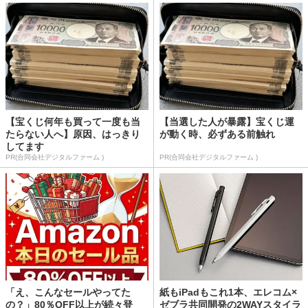
【宝くじ何年も買って一度も当
【当選した人が暴露】宝くじ運
たらない人へ】原因、はっきり
が動く時、必ずある前触れ
してます
PR(合同会社デジタルファーム )
PR(合同会社デジタルファーム )
「え、こんなセールやってた
紙もiPadもこれ1本、エレコム×
の？」80％OFF以上が続々登
ゼブラ共同開発の2WAYスタイラ