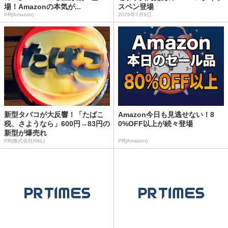
場！Amazonの本気が...
スペン登場
PR(Amazon)
2026年7月9日
新型タバコが大反響！「たばこ
Amazon今日も見逃せない！8
税、さようなら」600円→83円の
0%OFF以上が続々登場
新型が爆売れ
PR(株式会社HAL)
PR(Amazon)