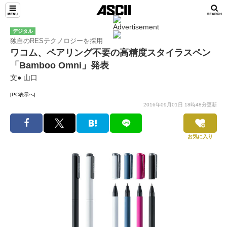
デジタル
独自のRESテクノロジーを採用
ワコム、ペアリング不要の高精度スタイラスペン
「Bamboo Omni」発表
文● 山口
[PC表示へ]
2016年09月01日 18時48分更新
お気に入り