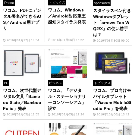
トピックス
iPhone
sponsored
ワコム、Windows
ワコム、PDFにデジ
スタイラスペン付き
／Android対応筆圧
タル署名ができるiO
Windowsタブレッ
感知スタイラス発表
S／Android用アプ
ト「arrows Tab W
リ
Q2/X」の使い勝手
は？
2016年01月06日 16:52
2016年01月27日 14:54
2016年08月30日 09:00
トピックス
PC
ビジネス
ワコム、プロ向けモ
ワコム、次世代型デ
ワコム、「デジタ
バイルタブレット
ジタル文具「Bamb
ル・ステーショナリ
「Wacom MobileSt
oo Slate／Bamboo
ーコンソーシアム」
udio Pro」を発表
Folio」発表
設立
2016年10月06日 13:42
2016年09月05日 12:55
2016年09月05日 17:24