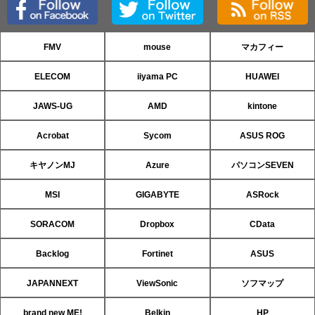
FMV
mouse
マカフィー
ELECOM
iiyama PC
HUAWEI
JAWS-UG
AMD
kintone
Acrobat
Sycom
ASUS ROG
キヤノンMJ
Azure
パソコンSEVEN
MSI
GIGABYTE
ASRock
SORACOM
Dropbox
CData
Backlog
Fortinet
ASUS
JAPANNEXT
ViewSonic
ソフマップ
brand new ME!
Belkin
HP