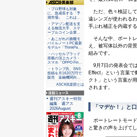
ASCII倶楽部
・プロ野球も対象
ただ、色々検証して
に、急成長する「予
測市場」 これは…
遠レンズが使われるわ
・アマゾン配送を支
手ぶれ補正を内蔵す
える物流大手、ステ
ーブルコイン企業…
そんな中、ポートレ
・あこがれの旗艦モ
バイルノートPC最新
え、被写体以外の背
モデル=「ThinkPa…
組みです。
・ハッセルブラッド
搭載の頂上カメラ・
スマホ「OPPO Fin…
9月7日の発表会では
・トランプ氏、SNS
Effect」という
投稿を月1620万円で
販売 金融機関向…
クト」という言葉が
ASCII倶楽部とは
されます。
注目ニュース
週刊アスキー特別
編集 週アス
「マヂか！」と口
2026August
ポートレートモード
と驚きの声を上げて