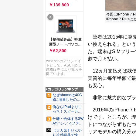
ー 83K9003JJP ノー
ソコン Vivobook 15
￥139,800
トPC
M1502NAQ 15.6イ
ンチ AMD Ryzen 7
今回はiPhone
5
170 メモリ16GB
iPhone 7 Pl
SSD 512GB
Microsoft 365
Personal (24か月版)
筆者は2015年に発売され
搭載 Windows 11 重
【整備済み品】軽量
量1.7kg Wi-Fi 6E ク
い換えられる」という触れ
薄型ノートパソコン
ワイエットブルー
dynabook G83 ■
￥62,800
た。端末はSIMフリ
M1502NAQ-
13.3型
R7165BUWS
割で月々払い。
FHD(1920x1080) -
Amazonのアソシエイ
高性能第11世代Core
トとして、ASCII.jpは
i5-1135G7 - メモリ
適格販売により収入を
12ヵ月支払えば残
16GB - SSD 256GB
得ています。
実質的に毎年半額で最新
- Webカメラ -
WiFi&Bluetooth -
も安心。
USB Type-C - MS
Office 2021 - Win11
なぜahamoは40G
非常に魅力的なプラ
搭載
Bに増量したの
か ...
俺ならiPadよりこ
2016年のiPhon
っち！スピーカー
9個...
けです。ところが、理
分離・合体する3W
AYハンディファ
トにつながらずもた
ン。置...
【大人気】ひんや
リアモデルの購入分
り冷感寝具で快適