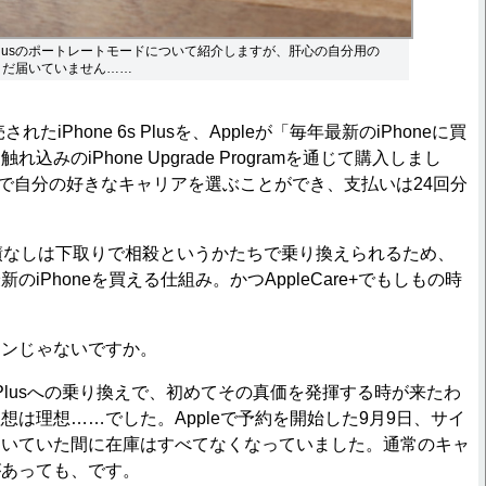
 7 Plusのポートレートモードについて紹介しますが、肝心の自分用の
usはまだ届いていません……
たiPhone 6s Plusを、Appleが「毎年最新のiPhoneに買
込みのiPhone Upgrade Programを通じて購入しまし
ーで自分の好きなキャリアを選ぶことができ、支払いは24回分
債なしは下取りで相殺というかたちで乗り換えられるため、
のiPhoneを買える仕組み。かつAppleCare+でもしもの時
ンじゃないですか。
e 7 Plusへの乗り換えで、初めてその真価を発揮する時が来たわ
想は理想……でした。Appleで予約を開始した9月9日、サイ
ついていた間に在庫はすべてなくなっていました。通常のキャ
があっても、です。