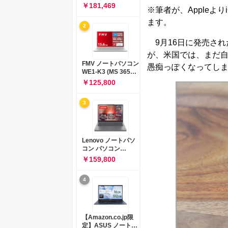
コン 15-fd 15.6イン
￥181,469
※筆者が、Appleよ
チ インテル Core 5
120U メモリ16GB
ます。
2
SSD512GB
Windows 11
9月16日に発売された
Microsoft Office
2024搭載 WPS
が、米国では、まだ自
Office搭載 カメラシ
FMV ノートパソコン
愚痴っぽくなってし
ャッター 指紋認証 薄
WE1-K3 (MS 365
型 Copilotキー搭載
Personal/Copilotキ
￥125,800
ナチュラルシルバー
ー搭載/Win 11/15.6
(BJ0M5PA-AAAI)
型/Core
3
i5/16GB/SSD
512GB/ホワイト)
FMVWK3E15W_AZ
Lenovo ノートパソ
コン パソコン
IdeaPad Slim 3 14.0
￥159,800
インチ AMD
Ryzen™ 5 8640HS
4
メモリ16GB
SSD512GB
Microsoft 365 試用
版 Windows11 バッ
テリー駆動12.6時間
【Amazon.co.jp限
重量1.39kg ルナグレ
定】ASUS ノートパ