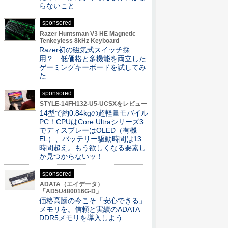
らないこと
sponsored
Razer Huntsman V3 HE Magnetic
Tenkeyless 8kHz Keyboard
Razer初の磁気式スイッチ採
用？ 低価格と多機能を両立した
ゲーミングキーボードを試してみ
た
sponsored
STYLE-14FH132-U5-UCSXをレビュー
14型で約0.84kgの超軽量モバイル
PC！CPUはCore Ultraシリーズ3
でディスプレーはOLED（有機
EL）、バッテリー駆動時間は13
時間超え。もう欲しくなる要素し
か見つからないッ！
sponsored
ADATA（エイデータ）
「AD5U480016G-D」
価格高騰の今こそ「安心できる」
メモリを。信頼と実績のADATA
DDR5メモリを導入しよう