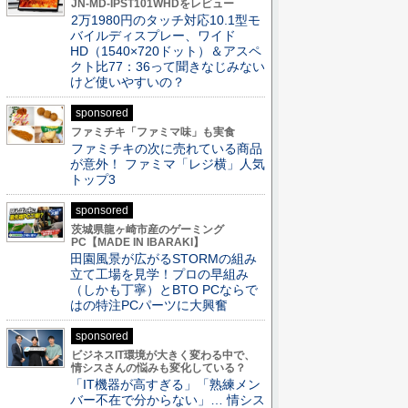
JN-MD-IPST101WHDをレビュー
2万1980円のタッチ対応10.1型モ
バイルディスプレー、ワイド
HD（1540×720ドット）＆アスペ
クト比77：36って聞きなじみない
けど使いやすいの？
sponsored
ファミチキ「ファミマ味」も実食
ファミチキの次に売れている商品
が意外！ ファミマ「レジ横」人気
トップ3
sponsored
茨城県龍ヶ崎市産のゲーミング
PC【MADE IN IBARAKI】
田園風景が広がるSTORMの組み
立て工場を見学！プロの早組み
（しかも丁寧）とBTO PCならで
はの特注PCパーツに大興奮
sponsored
ビジネスIT環境が大きく変わる中で、
情シスさんの悩みも変化している？
「IT機器が高すぎる」「熟練メン
バー不在で分からない」… 情シス