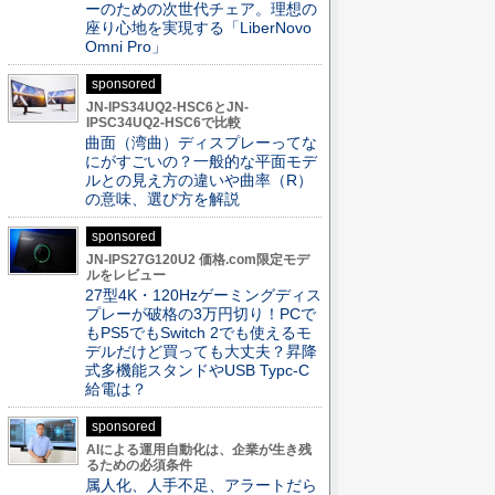
ーのための次世代チェア。理想の
座り心地を実現する「LiberNovo
Omni Pro」
sponsored
JN-IPS34UQ2-HSC6とJN-
IPSC34UQ2-HSC6で比較
曲面（湾曲）ディスプレーってな
にがすごいの？一般的な平面モデ
ルとの見え方の違いや曲率（R）
の意味、選び方を解説
sponsored
JN-IPS27G120U2 価格.com限定モデ
ルをレビュー
27型4K・120Hzゲーミングディス
プレーが破格の3万円切り！PCで
もPS5でもSwitch 2でも使えるモ
デルだけど買っても大丈夫？昇降
式多機能スタンドやUSB Typc-C
給電は？
sponsored
AIによる運用自動化は、企業が生き残
るための必須条件
属人化、人手不足、アラートだら