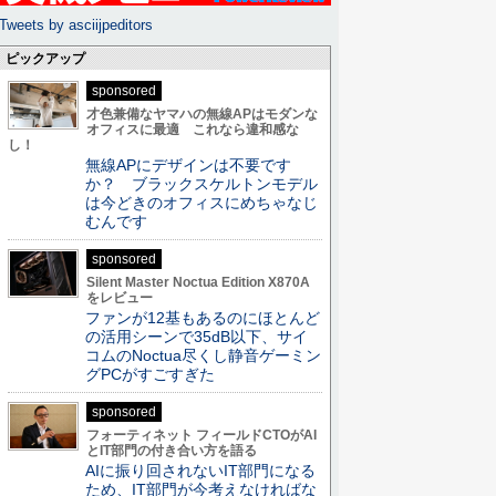
Tweets by asciijpeditors
ピックアップ
sponsored
才色兼備なヤマハの無線APはモダンな
オフィスに最適 これなら違和感な
し！
無線APにデザインは不要です
か？ ブラックスケルトンモデル
は今どきのオフィスにめちゃなじ
むんです
sponsored
Silent Master Noctua Edition X870A
をレビュー
ファンが12基もあるのにほとんど
の活用シーンで35dB以下、サイ
コムのNoctua尽くし静音ゲーミン
グPCがすごすぎた
sponsored
フォーティネット フィールドCTOがAI
とIT部門の付き合い方を語る
AIに振り回されないIT部門になる
ため、IT部門が今考えなければな