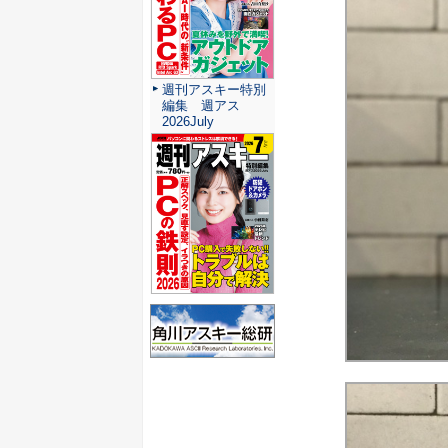
週刊アスキー特別
編集 週アス
2026July