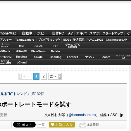
Phone/Mac
自動車
ホビー
自作PC
AV
アキバ
スマホ
ゲ
スタートアップ
アスキー
TeamLeaders
プログラミング+
SDGs
地方活性
PUACL2026
ChallengersJP
パソコン
ゲーミングPC
MSI
ASUS
HP
STORM
SEVEN
ASRock
HUAWEI
ViewSonic
Belkin
ソフトバンクの
Dropbox
CData
Backlog
Fortinet
ヤマハ
Zoom
ORACOM
IoT
brand
pCloud
new ME!
前へ
1
2
次へ
る"it"トレンド」
第132回
Plusのポートレートモードを試す
分更新
文● 松村太郎（
@taromatsumura
） 編集● ASCII.jp
お気に入り
一覧