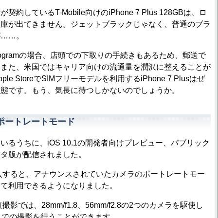
ているT-Mobile向けのiPhone 7 Plus 128GBは、ロ
在庫が出てきません。ジェットブラックじゃなく、普通のブラ
が……。
de Programの場合、店頭での下取りの手続きもあるため、郵送で
。また、米国ではキャリア向けの流通量を潤沢に整えることが
e StoreでSIMフリーモデルを利用するiPhone 7 Plusはぜ
状態です。もう、気長に待つしかないのでしょうか。
usのポートレートモード
るうちに、iOS 10.1の開発者向けプレビュー、パブリック
ータ版が配信されました。
usに導入すると、アナウンスされていたカメラのポートレートモー
して利用できるようになりました。
写真撮影では、28mm/f1.8、56mm/f2.8の2つのカメラを駆使し
までの撮影を行うことができます。