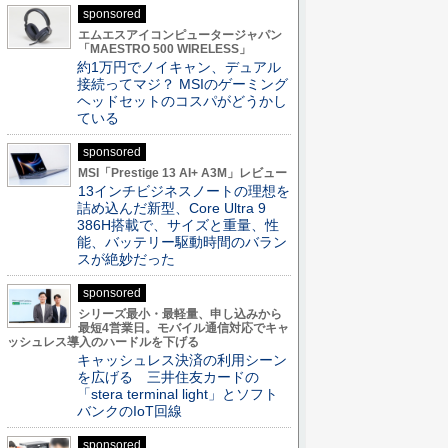
sponsored
エムエスアイコンピュータージャパン
「MAESTRO 500 WIRELESS」
約1万円でノイキャン、デュアル
接続ってマジ？ MSIのゲーミング
ヘッドセットのコスパがどうかし
ている
sponsored
MSI「Prestige 13 AI+ A3M」レビュー
13インチビジネスノートの理想を
詰め込んだ新型、Core Ultra 9
386H搭載で、サイズと重量、性
能、バッテリー駆動時間のバラン
スが絶妙だった
sponsored
シリーズ最小・最軽量、申し込みから
最短4営業日。モバイル通信対応でキャ
ッシュレス導入のハードルを下げる
キャッシュレス決済の利用シーン
を広げる 三井住友カードの
「stera terminal light」とソフト
バンクのIoT回線
sponsored