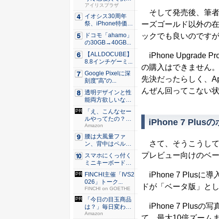
な睡眠を...
アイリスプラザ
そして発売後、筆者が契約し
イオシス30周年
ーズゴールド以外の
祭、iPhone特価品
を...
ックでも良いのです
ドコモ「ahamo」
の30GB→40GB...
【ALLDOCUBE】
iPhone Upgra
8.8インチゲーミ...
の購入はできません
Google Pixelに深
先決だったらしく、Appl
刻度"高"の...
んぜん回ってこない
透明デザインと性
能両方欲しいな
ら。LDA...
「え、こんなセー
ルやってたの？」
iPhone 7 Pl
80％O...
Amazon
腰は大風量ファ
さて、そうこうしてい
ン、背中はペルチ
ェ冷却。ダ...
プレビュー向けのベ
スマホにくっ付く
ミニキーボード！
触ってわ...
iPhone 7 Pl
FINCHI主催「IVS2
026」トーク...
ドが「ベータ版」と
FINCHI on GOETHE
「今日の目玉商品
iPhone 7 Plusの
は？」毎日変わる
Amaz...
Amazon
て、最大10倍ズーム