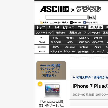
ASCII.jp
デジタル
トップ
AI
IoT
ビジネス
TECH
デジタル
i
アスキーキッズ
格安SIM
家電ASCII
アスキーグルメ
週刊
FMV
mouse
iiyamaPC
Sycom
PC
ELECOM
AMD
ASUS ROG
Digital
GIGABYTE
JAWS
Acrobat
kintone
Azure
Business
S
JAPANNEXT
マカフィー
キヤノンMJ
ソフマップ
Special
Amazon売れ筋
ランキング「ノ
ートパソコン」
（在庫あり）
松村太郎の「西海岸から見
1
iPhone 7 
2016年09月28日 10時00
【Amazon.co.jp限
定】HP ノートパソ