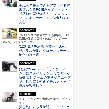
手ぶらで挑戦できるアプライド豊
田店の自作PC組み立てイベント
で感動の完成体験を！ プロのスタ
ッフによるサポートで初参加でも
安心
sponsored
ガバナンスの徹底で安全を担保し、AI
活用の促進で目指すのは“トレジャー
Box”という成長エンジン
“120TB消失危機”を救ったBox。
ゼネラルが挑むグローバルデータ
統合の舞台裏
sponsored
好評のViewSonic「モニターアー
ム」にスタイリッシュなモデルが
新登場！ アームの動きがスムーズ
で、机も広く使えてデスクトップ
環境が激変した
sponsored
スイッチひとつで背中のS字カーブにフ
ィット！
腰を気にする長時間デスクワーカ