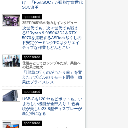
け 「FortiSOC」が目指す次世代
SOC改革
sponsored
ZEFT R65YBの魅力をインタビュー
次世代でも、次々世代でも戦え
る!?Ryzen 9 9950X3D2＆RTX
5070を搭載するASRock尽くしの
ド安定ゲーミングPCはクリエイ
ティブな作業もどんとこい
sponsored
仕組みとしてはシンプルだが、業務へ
の効果は絶大
「現場に行くのが当たり前」を変
えたアズビルのリモート調整 効
果はプライスレス
sponsored
USB-Cも120Hzもピボットも。い
ま欲しい機能が全部入り！ 色再
現が美しい23.8型ディスプレーが
新定番になる
sponsored