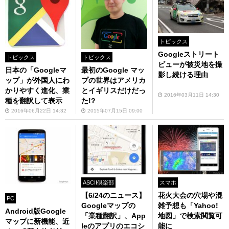
トピックス
Googleストリート
トピックス
トピックス
ビューが被災地を撮
日本の「Googleマ
最初のGoogle マッ
影し続ける理由
ップ」が外国人にわ
プの世界はアメリカ
かりやすく進化、業
とイギリスだけだっ
2016年03月11日 14:30
種を翻訳して表示
た!?
2016年06月22日 14:32
2015年07月15日 09:00
スマホ
ASCII倶楽部
花火大会の穴場や混
【6/24のニュース】
PC
雑予想も「Yahoo!
Googleマップの
Android版Google
地図」で検索閲覧可
「業種翻訳」、App
マップに新機能、近
能に
leのアプリのエコシ