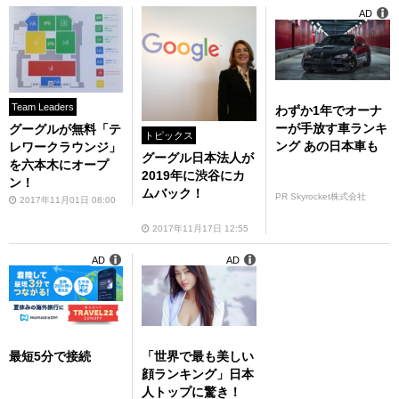
AD
Team Leaders
わずか1年でオーナ
ーが手放す車ランキ
グーグルが無料「テ
トピックス
ング あの日本車も
レワークラウンジ」
グーグル日本法人が
を六本木にオープ
2019年に渋谷にカ
ン！
ムバック！
PR Skyrocket株式会社
2017年11月01日 08:00
2017年11月17日 12:55
AD
AD
最短5分で接続
「世界で最も美しい
顔ランキング」日本
人トップに驚き！