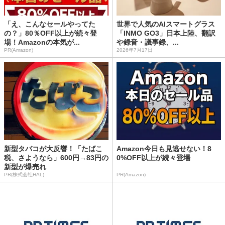
「え、こんなセールやってた
世界で人気のAIスマートグラス
の？」80％OFF以上が続々登
「INMO GO3」日本上陸、翻訳
場！Amazonの本気が...
や録音・議事録、...
PR(Amazon)
2026年7月17日
新型タバコが大反響！「たばこ
Amazon今日も見逃せない！8
税、さようなら」600円→83円の
0%OFF以上が続々登場
新型が爆売れ
PR(株式会社HAL)
PR(Amazon)