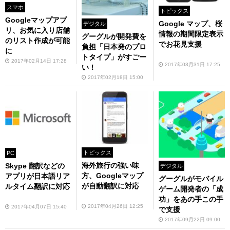
スマホ
トピックス
Googleマップアプ
Google マップ、桜
デジタル
リ、お気に入り店舗
情報の期間限定表示
グーグルが開発費を
のリスト作成が可能
でお花見支援
負担「日本発のプロ
に
トタイプ」がすごー
2017年02月14日 17:28
2017年03月31日 17:25
い！
2017年02月18日 15:00
トピックス
PC
海外旅行の強い味
Skype 翻訳などの
デジタル
方、Googleマップ
アプリが日本語リア
グーグルがモバイル
が自動翻訳に対応
ルタイム翻訳に対応
ゲーム開発者の「成
功」をあの手この手
2017年04月26日 12:25
2017年04月07日 15:40
で支援
2017年09月22日 09:00