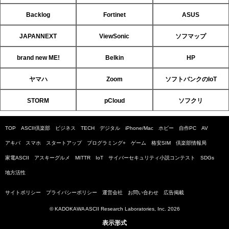
Backlog
Fortinet
ASUS
JAPANNEXT
ViewSonic
ソフマップ
brand new ME!
Belkin
HP
ヤマハ
Zoom
ソフトバンクのIoT
STORM
pCloud
ソフクリ
TOP
ASCII倶楽部
ビジネス
TECH
デジタル
iPhone/Mac
ホビー
自作PC
AV
アキバ
スマホ
スタートアップ
プログラミング+
ゲーム
格安SIM
倶楽部情報局
家電ASCII
アスキーグルメ
MITTR
IoT
サイバーセキュリティ小説コンテスト
SDGs
地方活性
サイトポリシー
プライバシーポリシー
運営会社
お問い合わせ
広告掲載
© KADOKAWA ASCII Research Laboratories, Inc. 2026
表示形式