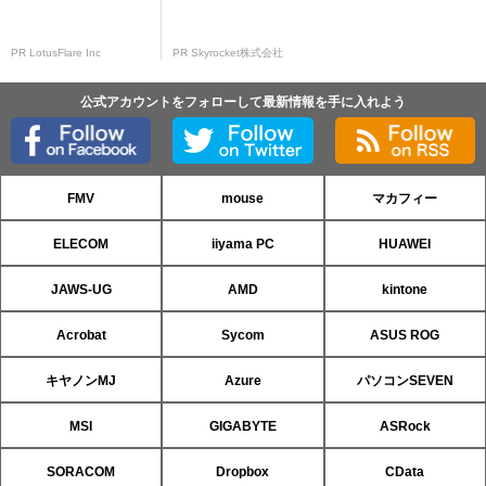
PR LotusFlare Inc
PR Skyrocket株式会社
公式アカウントをフォローして最新情報を手に入れよう
FMV
mouse
マカフィー
ELECOM
iiyama PC
HUAWEI
JAWS-UG
AMD
kintone
Acrobat
Sycom
ASUS ROG
キヤノンMJ
Azure
パソコンSEVEN
MSI
GIGABYTE
ASRock
SORACOM
Dropbox
CData