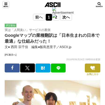
前へ
1
2
次へ
デジタル
実は「人間臭い」サービスの裏側
Googleマップの業種翻訳は「日本生まれの日本で
最適」な仕組みだった！
文● 西田 宗千佳 編集●飯島恵里子／ASCII.jp
[PC表示へ]
2016年06月24日 09時00分更新
お気に入り