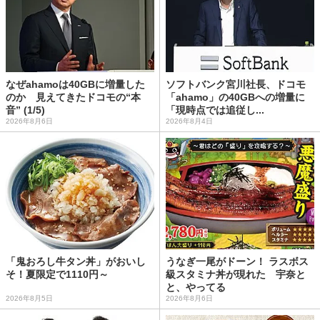
なぜahamoは40GBに増量した
ソフトバンク宮川社長、ドコモ
のか 見えてきたドコモの“本
「ahamo」の40GBへの増量に
音” (1/5)
「現時点では追従し...
2026年8月6日
2026年8月4日
「鬼おろし牛タン丼」がおいし
うなぎ一尾がドーン！ ラスボス
そ！夏限定で1110円～
級スタミナ丼が現れた 宇奈と
と、やってる
2026年8月5日
2026年8月6日