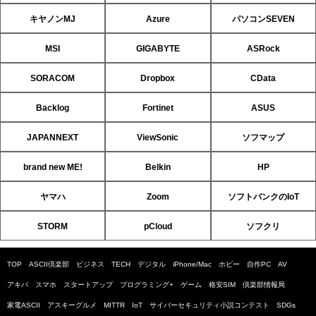
キヤノンMJ
Azure
パソコンSEVEN
MSI
GIGABYTE
ASRock
SORACOM
Dropbox
CData
Backlog
Fortinet
ASUS
JAPANNEXT
ViewSonic
ソフマップ
brand new ME!
Belkin
HP
ヤマハ
Zoom
ソフトバンクのIoT
STORM
pCloud
ソフクリ
TOP
ASCII倶楽部
ビジネス
TECH
デジタル
iPhone/Mac
ホビー
自作PC
AV
アキバ
スマホ
スタートアップ
プログラミング+
ゲーム
格安SIM
倶楽部情報局
家電ASCII
アスキーグルメ
MITTR
IoT
サイバーセキュリティ小説コンテスト
SDGs