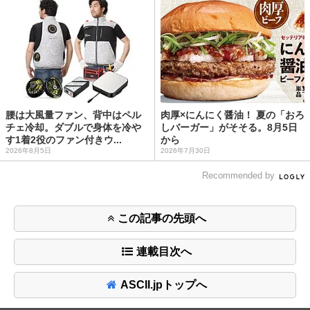
腰は大風量ファン、背中はペル
肉厚×にんにく醤油！ 夏の「おろ
チェ冷却。ダブルで身体を冷や
しバーガー」がそそる。8月5日
す1着2役のファン付きウ...
から
2026年8月5日
2026年7月30日
Recommended by
この記事の先頭へ
連載目次へ
ASCII.jpトップへ