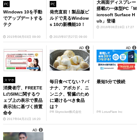
大画面ディスプレー
PC
PC
搭載の一体型PC「M
Windows 10を手動
発売直前！製品版ビ
icrosoft Surface H
でアップデートする
ルドで見るWindow
ub」登場
テク
s 10の新機能10！
2016年08月19日 17:27
2015年08月03日 09:00
2015年07月27日 09:00
AD
AD
スマホ
毎日食べてない？バ
最短5分で接続
ナナ、アボカド、ニ
消費者庁、FREETE
ンニク、腎臓のため
LのSIMに関するウ
に避けるべき食品
ェブ上の表示で景品
は？
表示法に基づく措置
PR Skyrocket株式会社
PR LotusFlare Inc
命令
2017年04月21日 16:20
AD