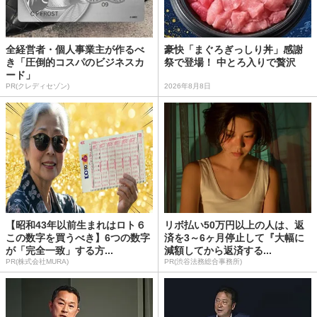
全経営者・個人事業主が作るべ
豪快「まぐろぎっしり丼」感謝
き「圧倒的コスパのビジネスカ
祭で登場！ 中とろ入りで贅沢
ード」
PR(クレディセゾン)
2026年8月8日
【昭和43年以前生まれはロト６
リボ払い50万円以上の人は、返
この数字を買うべき】6つの数字
済を3～6ヶ月停止して『大幅に
が「完全一致」する方...
減額してから返済する...
PR(株式会社MURA)
PR(渋谷法務総合事務所)