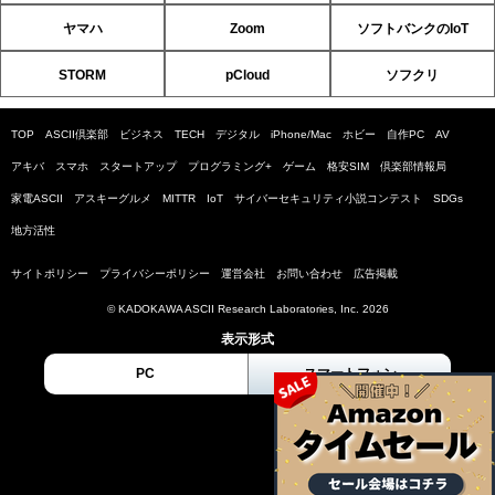
ヤマハ
Zoom
ソフトバンクのIoT
STORM
pCloud
ソフクリ
TOP
ASCII倶楽部
ビジネス
TECH
デジタル
iPhone/Mac
ホビー
自作PC
AV
アキバ
スマホ
スタートアップ
プログラミング+
ゲーム
格安SIM
倶楽部情報局
家電ASCII
アスキーグルメ
MITTR
IoT
サイバーセキュリティ小説コンテスト
SDGs
地方活性
サイトポリシー
プライバシーポリシー
運営会社
お問い合わせ
広告掲載
© KADOKAWA ASCII Research Laboratories, Inc. 2026
表示形式
PC
スマートフォン