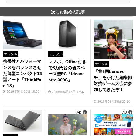
次にお勧めの記事
デジタル
デジタル
携帯性とパフォーマ
レノボ、Office付き
デジタル
ンスをバランスさせ
で8万円台の省スペ
「第1回Lenovo
た薄型コンパクト13
ース型PC「ideace
杯」をかけた編集部
型ノート「ThinkPa
ntre 300S」
対抗ゲーム大会に参
d 13」
加してきたぞ！
2016年04月26日 18:00
2016年04月05日 17:37
2016年03月25日 20:10
AD
AD