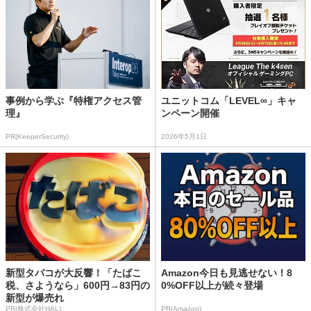
事例から学ぶ『特権アクセス管
ユニットコム「LEVEL∞」キャ
理』
ンペーン開催
PR(KeeperSecurity)
2026年5月1日
新型タバコが大反響！「たばこ
Amazon今日も見逃せない！8
税、さようなら」600円→83円の
0%OFF以上が続々登場
新型が爆売れ
PR(株式会社HAL)
PR(Amazon)