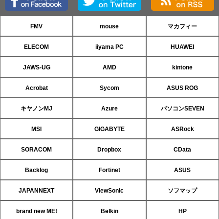
FMV
mouse
マカフィー
ELECOM
iiyama PC
HUAWEI
JAWS-UG
AMD
kintone
Acrobat
Sycom
ASUS ROG
キヤノンMJ
Azure
パソコンSEVEN
MSI
GIGABYTE
ASRock
SORACOM
Dropbox
CData
Backlog
Fortinet
ASUS
JAPANNEXT
ViewSonic
ソフマップ
brand new ME!
Belkin
HP