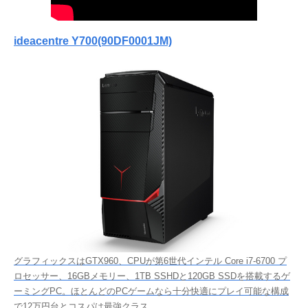
ideacentre Y700(90DF0001JM)
グラフィックスはGTX960、CPUが第6世代インテル Core i7-6700 プ
ロセッサー、16GBメモリー、1TB SSHDと120GB SSDを搭載するゲ
ーミングPC。ほとんどのPCゲームなら十分快適にプレイ可能な構成
で12万円台とコスパは最強クラス