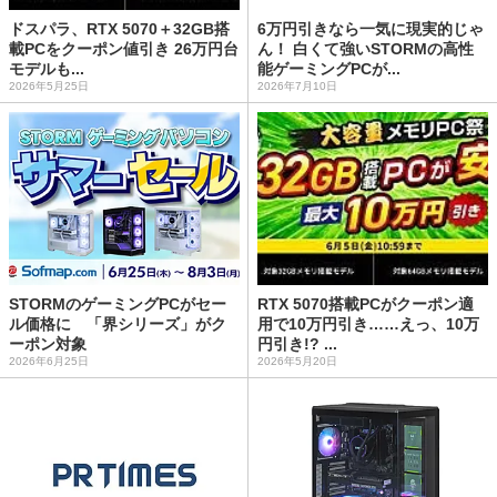
ドスパラ、RTX 5070＋32GB搭
6万円引きなら一気に現実的じゃ
載PCをクーポン値引き 26万円台
ん！ 白くて強いSTORMの高性
モデルも...
能ゲーミングPCが...
2026年5月25日
2026年7月10日
STORMのゲーミングPCがセー
RTX 5070搭載PCがクーポン適
ル価格に 「界シリーズ」がク
用で10万円引き……えっ、10万
ーポン対象
円引き!? ...
2026年6月25日
2026年5月20日