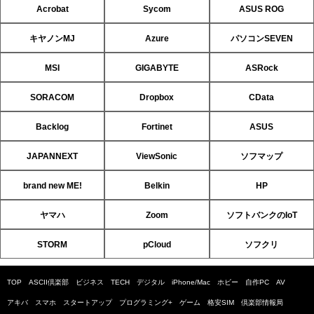
Acrobat
Sycom
ASUS ROG
キヤノンMJ
Azure
パソコンSEVEN
MSI
GIGABYTE
ASRock
SORACOM
Dropbox
CData
Backlog
Fortinet
ASUS
JAPANNEXT
ViewSonic
ソフマップ
brand new ME!
Belkin
HP
ヤマハ
Zoom
ソフトバンクのIoT
STORM
pCloud
ソフクリ
TOP
ASCII倶楽部
ビジネス
TECH
デジタル
iPhone/Mac
ホビー
自作PC
AV
アキバ
スマホ
スタートアップ
プログラミング+
ゲーム
格安SIM
倶楽部情報局