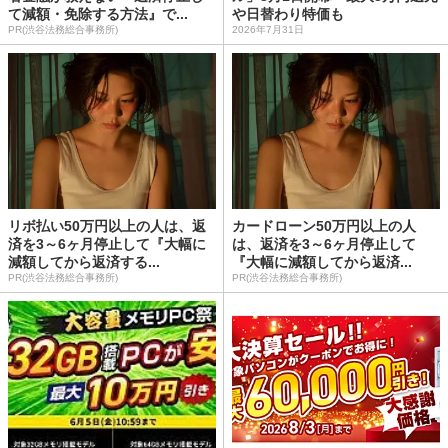
て減額・免除する方法』で...
や日替わり特価も
PR(渋谷法務総合事務所)
2026年7月31日
リボ払い50万円以上の人は、返
カードローン50万円以上の人
済を3～6ヶ月停止して『大幅に
は、返済を3～6ヶ月停止して
減額してから返済する...
『大幅に減額してから返済...
PR(渋谷法務総合事務所)
PR(渋谷法務総合事務所)