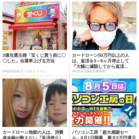
3億当選主婦「宝くじ買う前に〇
カードローン50万円以上の人
〇した」当選率上げる方法
は、返済を3～6ヶ月停止して
『大幅に減額してから返済...
PR(合同会社デジタルファーム )
PR(渋谷法務総合事務所)
カードローン地獄の人は、消費
パソコン工房「超大感謝セー
者金融が教えない『返済停止し
ル」8月1日開幕 最大3万円還元