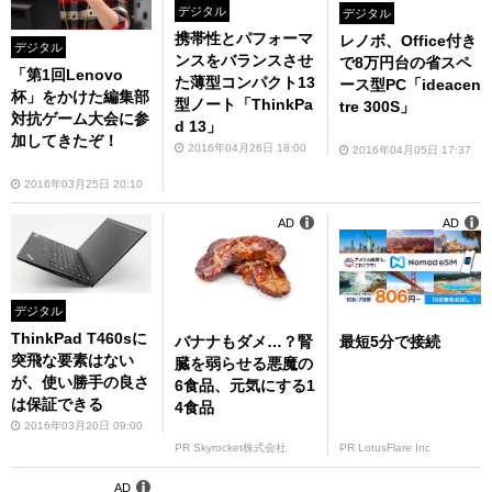
デジタル
デジタル
携帯性とパフォーマ
レノボ、Office付き
デジタル
ンスをバランスさせ
で8万円台の省スペ
「第1回Lenovo
た薄型コンパクト13
ース型PC「ideacen
杯」をかけた編集部
型ノート「ThinkPa
tre 300S」
対抗ゲーム大会に参
d 13」
加してきたぞ！
2016年04月26日 18:00
2016年04月05日 17:37
2016年03月25日 20:10
AD
AD
デジタル
ThinkPad T460sに
バナナもダメ…？腎
最短5分で接続
突飛な要素はない
臓を弱らせる悪魔の
が、使い勝手の良さ
6食品、元気にする1
は保証できる
4食品
2016年03月20日 09:00
PR Skyrocket株式会社
PR LotusFlare Inc
AD