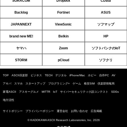
SORACOM
Dropbox
CData
Backlog
Fortinet
ASUS
JAPANNEXT
ViewSonic
ソフマップ
brand new ME!
Belkin
HP
ヤマハ
Zoom
ソフトバンクのIoT
STORM
pCloud
ソフクリ
TOP
ASCII倶楽部
ビジネス
TECH
デジタル
iPhone/Mac
ホビー
自作PC
AV
アキバ
スマホ
スタートアップ
プログラミング+
ゲーム
格安SIM
倶楽部情報局
家電ASCII
アスキーグルメ
MITTR
IoT
サイバーセキュリティ小説コンテスト
SDGs
地方活性
サイトポリシー
プライバシーポリシー
運営会社
お問い合わせ
広告掲載
© KADOKAWA ASCII Research Laboratories, Inc. 2026