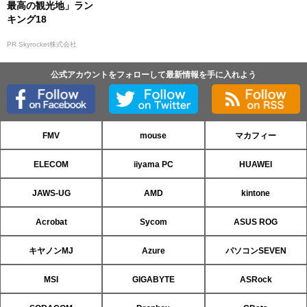
最高の観光地」ラン
キング18
PR Skyrocket株式会社
公式アカウントをフォローして最新情報を手に入れよう
FMV
mouse
マカフィー
ELECOM
iiyama PC
HUAWEI
JAWS-UG
AMD
kintone
Acrobat
Sycom
ASUS ROG
キヤノンMJ
Azure
パソコンSEVEN
MSI
GIGABYTE
ASRock