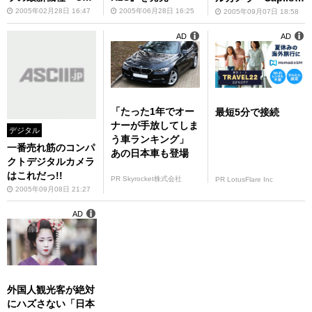
lio R2』を発売――
3』を発売
2005年02月28日 16:47
2005年06月28日 16:25
2005年09月07日 18:58
2.5インチ液晶を搭
AD
AD
載
「たった1年でオー
最短5分で接続
ナーが手放してしま
デジタル
う車ランキング」
一番売れ筋のコンパ
あの日本車も登場
クトデジタルカメラ
はこれだっ!!
PR Skyrocket株式会社
PR LotusFlare Inc
2005年09月08日 21:27
AD
外国人観光客が絶対
にハズさない「日本