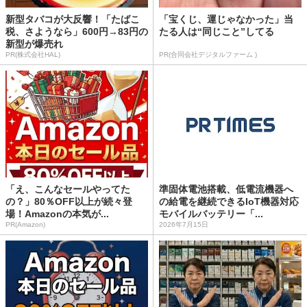
新型タバコが大反響！「たばこ
「宝くじ、運じゃなかった」当
税、さようなら」600円→83円の
たる人は“同じこと”してる
新型が爆売れ
PR(株式会社HAL)
PR(合同会社デジタルファーム )
「え、こんなセールやってた
準固体電池搭載、低電流機器へ
の？」80％OFF以上が続々登
の給電を継続できるIoT機器対応
場！Amazonの本気が...
モバイルバッテリー「...
PR(Amazon)
2026年7月15日