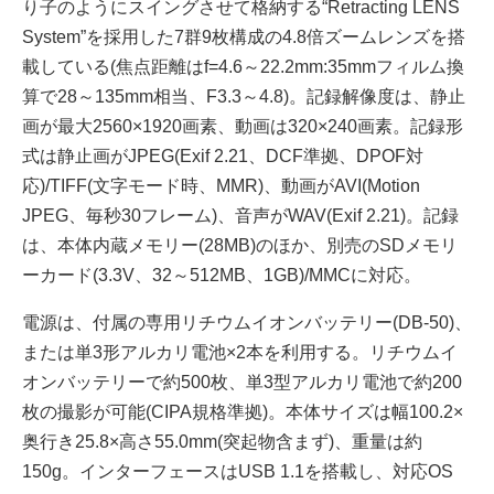
り子のようにスイングさせて格納する“Retracting LENS
System”を採用した7群9枚構成の4.8倍ズームレンズを搭
載している(焦点距離はf=4.6～22.2mm:35mmフィルム換
算で28～135mm相当、F3.3～4.8)。記録解像度は、静止
画が最大2560×1920画素、動画は320×240画素。記録形
式は静止画がJPEG(Exif 2.21、DCF準拠、DPOF対
応)/TIFF(文字モード時、MMR)、動画がAVI(Motion
JPEG、毎秒30フレーム)、音声がWAV(Exif 2.21)。記録
は、本体内蔵メモリー(28MB)のほか、別売のSDメモリ
ーカード(3.3V、32～512MB、1GB)/MMCに対応。
電源は、付属の専用リチウムイオンバッテリー(DB-50)、
または単3形アルカリ電池×2本を利用する。リチウムイ
オンバッテリーで約500枚、単3型アルカリ電池で約200
枚の撮影が可能(CIPA規格準拠)。本体サイズは幅100.2×
奥行き25.8×高さ55.0mm(突起物含まず)、重量は約
150g。インターフェースはUSB 1.1を搭載し、対応OS