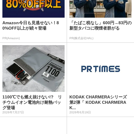
Amazon今日も見逃せない！8
「たばこ税なし」600円→83円の
0%OFF以上が続々登場
新型タバコに喫煙者群がる
PR(Amazon)
PR(株式会社HAL)
1100℃でも燃え抜けない!? リ
KODAK CHARMERAシリーズ
チウムイオン電池向け耐熱バッ
第2弾「 KODAK CHARMERA
グ登場
K...
2026年7月27日
2026年6月19日