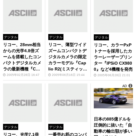
デジタル
デジタル
デジタル
リコー、28mm相当
リコー、薄型ワイド
リコー、カラーPxP
からの光学4.8倍ズ
ズームコンパクトデ
トナーを採用したカ
ームを搭載したコン
ジタルカメラの限定
ラーレーザープリン
パクトデジタルカメ
カラーモデル『Cap
ター『IPSiO CX980
ラの最新機種『Cap
lio R2(ミスティック
0』など4機種を発売
lio R2』を発売――
ブルー)』を発売
2005年02月28日 16:47
2005年06月16日 15:44
2005年06月28日 21:01
2.5インチ液晶を搭
AD
載
日本の885億ドルを
圧倒的に抜いた「自
デジタル
デジタル
動車の輸出額が多い
リコー、光学7.1倍
一番売れ筋のコンパ