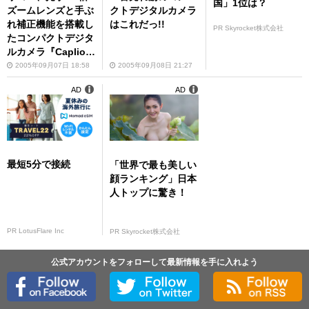
国」1位は？
ズームレンズと手ぶ
クトデジタルカメラ
れ補正機能を搭載し
はこれだっ!!
PR Skyrocket株式会社
たコンパクトデジタ
ルカメラ『Caplio R
3』を発売
2005年09月07日 18:58
2005年09月08日 21:27
AD
AD
最短5分で接続
「世界で最も美しい
顔ランキング」日本
人トップに驚き！
PR LotusFlare Inc
PR Skyrocket株式会社
公式アカウントをフォローして最新情報を手に入れよう