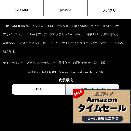
STORM
pCloud
ソフクリ
TOP
ASCII倶楽部
ビジネス
TECH
デジタル
iPhone/Mac
ホビー
自作PC
AV
アキバ
スマホ
スタートアップ
プログラミング+
ゲーム
格安SIM
倶楽部情報局
家電ASCII
アスキーグルメ
MITTR
IoT
サイバーセキュリティ小説コンテスト
SDGs
地方活性
サイトポリシー
プライバシーポリシー
運営会社
お問い合わせ
広告掲載
© KADOKAWA ASCII Research Laboratories, Inc. 2026
表示形式
PC
スマートフォン