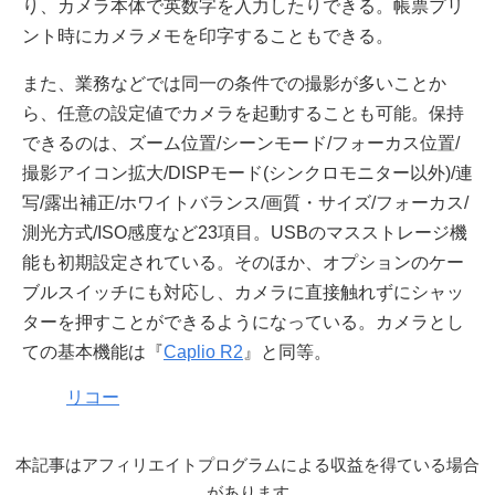
り、カメラ本体で英数字を入力したりできる。帳票プリ
ント時にカメラメモを印字することもできる。
また、業務などでは同一の条件での撮影が多いことか
ら、任意の設定値でカメラを起動することも可能。保持
できるのは、ズーム位置/シーンモード/フォーカス位置/
撮影アイコン拡大/DISPモード(シンクロモニター以外)/連
写/露出補正/ホワイトバランス/画質・サイズ/フォーカス/
測光方式/ISO感度など23項目。USBのマスストレージ機
能も初期設定されている。そのほか、オプションのケー
ブルスイッチにも対応し、カメラに直接触れずにシャッ
ターを押すことができるようになっている。カメラとし
ての基本機能は『
Caplio R2
』と同等。
リコー
本記事はアフィリエイトプログラムによる収益を得ている場合
があります