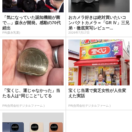
「気になっていた認知機能が菌
おカメラ好きは絶対買いたいコ
で…」森永が開発。感動の70代
ンパクトカメラ＝「GR Ⅳ」三兄
続出
弟・徹底実写レビュー...
PR(森永乳業)
2026年7月17日
「宝くじ、運じゃなかった」当
宝くじ当選で貧乏女性が人生変
たる人は“同じこと”してる
えた実話
PR(合同会社デジタルファーム )
PR(合同会社デジタルファーム )