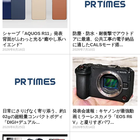
シャープ「AQUOS R11」発表
防塵・防水・耐衝撃でアウトド
背面がふわっと光る“癒やし系ハ
アに最適、公共工事の電子納品
イエンド”
に適したCALSモード搭...
2026年6月16日
2026年7月10日
日常にさりげなく寄り添う、約1
発表会速報：キヤノンが最強動
02gの超軽量コンパクトボディ
画ミラーレスカメラ「EOS R6
「DIGI+デュアル...
V」と凝りすぎパワ...
2026年6月25日
2026年5月14日