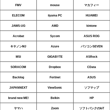
FMV
mouse
マカフィー
ELECOM
iiyama PC
HUAWEI
JAWS-UG
AMD
kintone
Acrobat
Sycom
ASUS ROG
キヤノンMJ
Azure
パソコンSEVEN
MSI
GIGABYTE
ASRock
SORACOM
Dropbox
CData
Backlog
Fortinet
ASUS
JAPANNEXT
ViewSonic
ソフマップ
brand new ME!
Belkin
HP
ヤマハ
Zoom
ソフトバンクのIoT