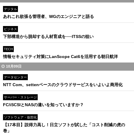
デジタル
あれこれ欲張る管理者、WGのエンジニアと語る
ビジネス
下部構造から脱却する人材育成を──ITSSの狙い
TECH
情報セキュリティ対策にLanScope Cat6を活用する朝日航洋
10月09日
データセンター
NTT Com、settenベースのクラウドサービスをいよいよ商用化
サーバー・ストレージ
FC/iSCSIとNASの違いを知っていますか？
ソフトウェア・仮想化
【17本目】説得力高し！日立ソフトが試した「コスト削減の虎の
巻」