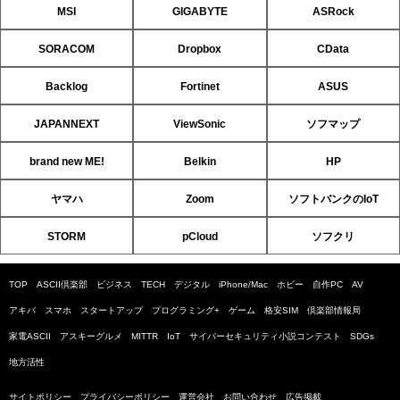
MSI
GIGABYTE
ASRock
SORACOM
Dropbox
CData
Backlog
Fortinet
ASUS
JAPANNEXT
ViewSonic
ソフマップ
brand new ME!
Belkin
HP
ヤマハ
Zoom
ソフトバンクのIoT
STORM
pCloud
ソフクリ
TOP
ASCII倶楽部
ビジネス
TECH
デジタル
iPhone/Mac
ホビー
自作PC
AV
アキバ
スマホ
スタートアップ
プログラミング+
ゲーム
格安SIM
倶楽部情報局
家電ASCII
アスキーグルメ
MITTR
IoT
サイバーセキュリティ小説コンテスト
SDGs
地方活性
サイトポリシー
プライバシーポリシー
運営会社
お問い合わせ
広告掲載