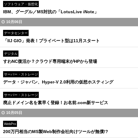
ソフトウェア・仮想化
IBM、グーグル／MS対抗の「LotusLive iNote」
10月06日
データセンター
「IIJ GIO」発表！プライベート型は11月スタート
デジタル
すわNC復活か？クラウド専用端末がHPから登場
サーバー・ストレージ
データ・ジャパン、Hyper-V 2.0利用の仮想ホスティング
サーバー・ストレージ
廃止ドメイン名を素早く登録！お名前.com新サービス
10月05日
WebPro
200万円相当のMS製Web制作会社向けツールが無償!?