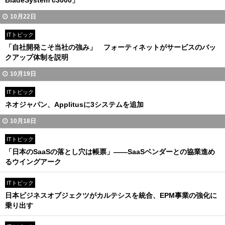
BladeSystem c3000」
10月22日
ITトピック
「自社開発こそ当社の強み」 フォーティネットがサービスのバッ
クアップ体制を説明
10月19日
ITトピック
ネオジャパン、Applitusに3システムを追加
10月18日
ITトピック
「日本のSaaSの落とし穴は帳票」――SaaSベンダーとの協業進め
るウイングアーク
ITトピック
日本ビジネスオブジェクツがカルテシスを統合、EPM事業の強化に
乗り出す