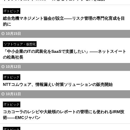
ITトピック
総合危機マネジメント協会が設立――リスク管理の専門化育成を目
的に
10月15日
ソフトウェア・仮想化
「中小企業のITの武装化をSaaSで支援したい」――ネットスイート
の松島社長
10月12日
ITトピック
NTTコムウェア、情報漏えい対策ソリューションの販売開始
10月11日
ITトピック
コカコーラのレシピや大統領のレポートの管理にも使われるIRM技
術――EMCジャパン
ITトピック