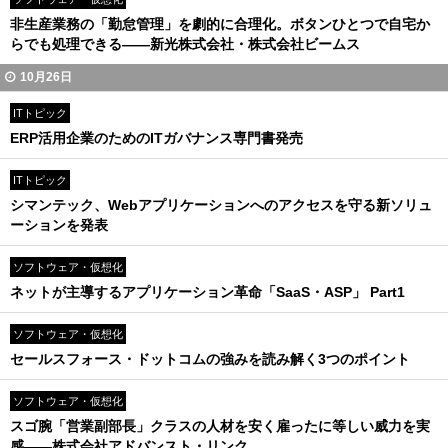
非生産業務の「勤怠管理」を劇的に合理化。ボタンひとつで自宅か
らでも処理できる――新光株式会社・株式会社ビームス
10月26日
ITトピック
ERP活用企業のためのITガバナンス専門書発売
ITトピック
シマンテック、Webアプリケーションへのアクセスを守る新ソリュ
ーションを発表
ソフトウェア・仮想化
ネットが主導するアプリケーション革命「SaaS・ASP」 Part1
ソフトウェア・仮想化
セールスフォース・ドットコムの強みを読み解く3つのポイント
ソフトウェア・仮想化
スゴ腕「営業副部長」クラスの人材を安く雇ったに等しい威力を実
感――株式会社アドバンスト・リンク