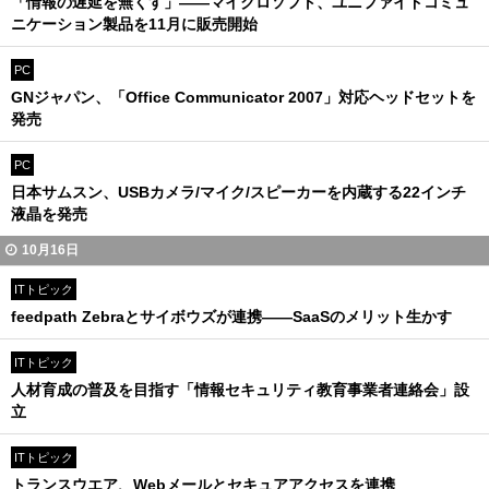
「情報の遅延を無くす」――マイクロソフト、ユニファイドコミュ
ニケーション製品を11月に販売開始
PC
GNジャパン、「Office Communicator 2007」対応ヘッドセットを
発売
PC
日本サムスン、USBカメラ/マイク/スピーカーを内蔵する22インチ
液晶を発売
10月16日
ITトピック
feedpath Zebraとサイボウズが連携――SaaSのメリット生かす
ITトピック
人材育成の普及を目指す「情報セキュリティ教育事業者連絡会」設
立
ITトピック
トランスウエア、Webメールとセキュアアクセスを連携