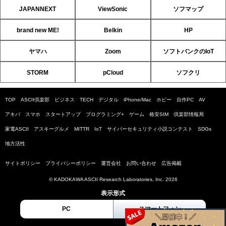
JAPANNEXT
ViewSonic
ソフマップ
brand new ME!
Belkin
HP
ヤマハ
Zoom
ソフトバンクのIoT
STORM
pCloud
ソフクリ
TOP
ASCII倶楽部
ビジネス
TECH
デジタル
iPhone/Mac
ホビー
自作PC
AV
アキバ
スマホ
スタートアップ
プログラミング+
ゲーム
格安SIM
倶楽部情報局
家電ASCII
アスキーグルメ
MITTR
IoT
サイバーセキュリティ小説コンテスト
SDGs
地方活性
サイトポリシー
プライバシーポリシー
運営会社
お問い合わせ
広告掲載
© KADOKAWA ASCII Research Laboratories, Inc. 2026
表示形式
PC
スマートフォン