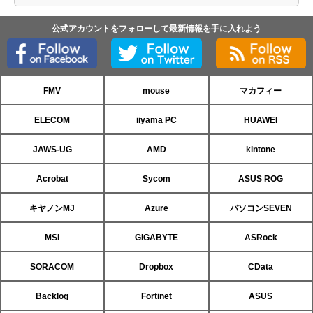
公式アカウントをフォローして最新情報を手に入れよう
FMV
mouse
マカフィー
ELECOM
iiyama PC
HUAWEI
JAWS-UG
AMD
kintone
Acrobat
Sycom
ASUS ROG
キヤノンMJ
Azure
パソコンSEVEN
MSI
GIGABYTE
ASRock
SORACOM
Dropbox
CData
Backlog
Fortinet
ASUS