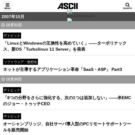
2007年10月
10月31日
ITトピック
「LinuxとWindowsの互換性を高めていく」――ターボリナック
ス、新OS「Turbolinux 11 Server」を発表
ソフトウェア・仮想化
ネットが主導するアプリケーション革命「SaaS・ASP」 Part3
10月30日
ITトピック
「8つの分野をさらに強化する、次の1つは追加しない」――米EMC
のジョー・トゥッチCEO
ITトピック
オーシャンブリッジ、自社サーバ導入型のPCリモートサポートツー
ルを販売開始