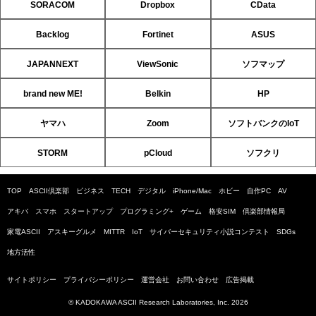
SORACOM
Dropbox
CData
Backlog
Fortinet
ASUS
JAPANNEXT
ViewSonic
ソフマップ
brand new ME!
Belkin
HP
ヤマハ
Zoom
ソフトバンクのIoT
STORM
pCloud
ソフクリ
TOP
ASCII倶楽部
ビジネス
TECH
デジタル
iPhone/Mac
ホビー
自作PC
AV
アキバ
スマホ
スタートアップ
プログラミング+
ゲーム
格安SIM
倶楽部情報局
家電ASCII
アスキーグルメ
MITTR
IoT
サイバーセキュリティ小説コンテスト
SDGs
地方活性
サイトポリシー
プライバシーポリシー
運営会社
お問い合わせ
広告掲載
© KADOKAWA ASCII Research Laboratories, Inc. 2026