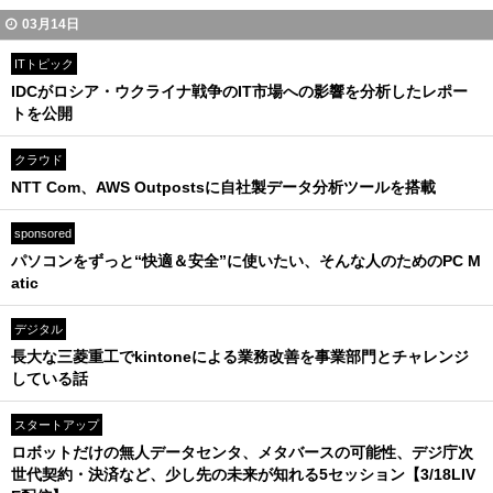
03月14日
ITトピック
IDCがロシア・ウクライナ戦争のIT市場への影響を分析したレポー
トを公開
クラウド
NTT Com、AWS Outpostsに自社製データ分析ツールを搭載
sponsored
パソコンをずっと“快適＆安全”に使いたい、そんな人のためのPC M
atic
デジタル
長大な三菱重工でkintoneによる業務改善を事業部門とチャレンジ
している話
スタートアップ
ロボットだけの無人データセンタ、メタバースの可能性、デジ庁次
世代契約・決済など、少し先の未来が知れる5セッション【3/18LIV