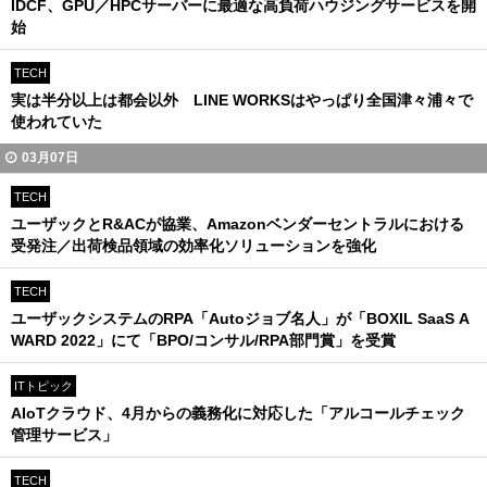
IDCF、GPU／HPCサーバーに最適な高負荷ハウジングサービスを開
始
TECH
実は半分以上は都会以外 LINE WORKSはやっぱり全国津々浦々で
使われていた
03月07日
TECH
ユーザックとR&ACが協業、Amazonベンダーセントラルにおける
受発注／出荷検品領域の効率化ソリューションを強化
TECH
ユーザックシステムのRPA「Autoジョブ名人」が「BOXIL SaaS A
WARD 2022」にて「BPO/コンサル/RPA部門賞」を受賞
ITトピック
AIoTクラウド、4月からの義務化に対応した「アルコールチェック
管理サービス」
TECH