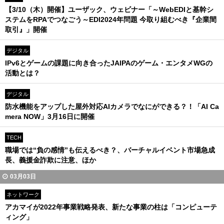
【3/10（木）開催】ユーザック、ウェビナー「～WebEDIと基幹シ
ステムをRPAでつなごう～EDI2024年問題 今取り組むべき『企業間
取引』」開催
デジタル
IPv6とゲームの課題に向き合ったJAIPAのゲーム・エンタメWGの
活動とは？
デジタル
防水機能をアップした屋外対応AIカメラでなにができる？！「AI Ca
mera NOW」3月16日に開催
TECH
職場では“負の感情”も伝えるべき？、バーチャルイベント市場急成
長、義援金詐欺に注意、ほか
03月03日
ネットワーク
アカマイが2022年事業戦略発表、新たな事業の柱は「コンピューテ
ィング」