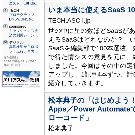
エスト GitHub…
いま本当に使えるSaaS 10
TECH
プロテクティブ
TECH.ASCII.jp
DNSでDNSを…
sponsored
世の中に星の数ほどSaaSが
キャッシュレス決
済の利用シーン…
えるSaaSはどれなのか？ 
デジタル
SaaSを編集部で100本選抜
異常検知からロボ
ット走行、車両…
で得た情シスの意見を元に、編
集計期間：
2026年08月02日~2026
しました。今回はその中の定
年08月08日
アップし、1記事4本ずつ、計
紹介していきます。
松本典子の「はじめよう！Azu
Apps／Power Autom
ローコード」
松本典子