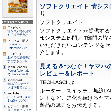
ソフトクリエイト 情シス
り
ソフトクリエイト
アクセスランキン
ITトピック
ソフトクリエイトが提供する
グ
情シス人材不足で
も「採用予定な…
報システム部門／IT部門の皆
ビジネス・開発
いただきたいコンテンツをセ
「Gemini
Enterprise」に…
介します。
ITトピック
北米での成長率が
すごすぎる Ni…
見える＆つなぐ！ヤマハ
Team Leaders
Power Automate
レビュー＆レポート
でSharePointリ…
sponsored
TECH.ASCII.jp
無線APにデザイ
ンは不要ですか…
ルーター、スイッチ、無線LA
YouTube
ントなど、進化を続けるヤマ
ぶっちゃけ、あの
SaaSってどう!…
製品の魅力をお伝えする。
ビジネス・開発
脱・巨大プルリク