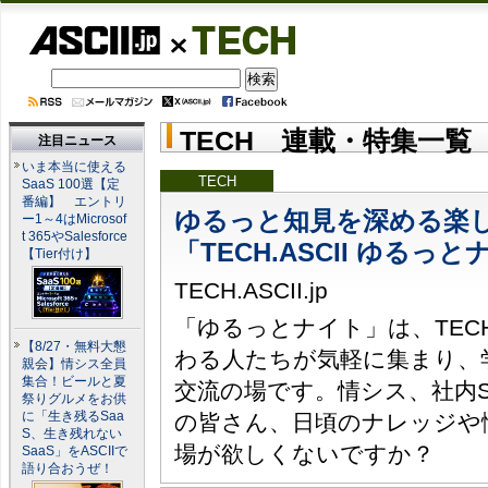
ASCII.jp
TECH
TECH 連載・特集一覧
注目ニュース
いま本当に使える
TECH
SaaS 100選【定
番編】 エントリ
ゆるっと知見を深める楽
ー1～4はMicrosof
t 365やSalesforce
「TECH.ASCII ゆるっ
【Tier付け】
TECH.ASCII.jp
「ゆるっとナイト」は、TEC
【8/27・無料大懇
わる人たちが気軽に集まり、
親会】情シス全員
集合！ビールと夏
交流の場です。情シス、社内
祭りグルメをお供
に「生き残るSaa
の皆さん、日頃のナレッジや
S、生き残れない
場が欲しくないですか？
SaaS」をASCIIで
語り合おうぜ！