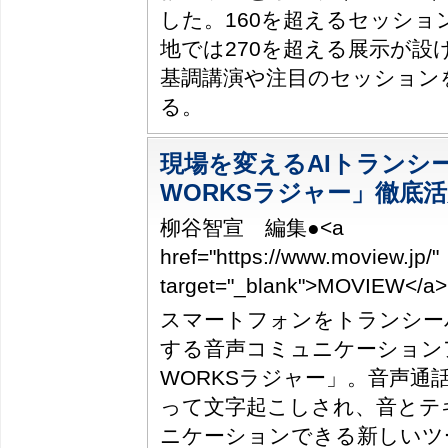
した。160を超えるセッショ
地では270を超える展示が設
基調講演や注目のセッション
る。
現場を変えるAIトランシー
WORKSラジャー」徹底
柳谷智宣 編集●<a
href="https://www.moview.jp/"
target="_blank">MOVIEW</
スマートフォンをトランシー
する音声コミュニケーションア
WORKSラジャー」。音声通
って文字起こしされ、音とテ
ニケーションできる新しいツー