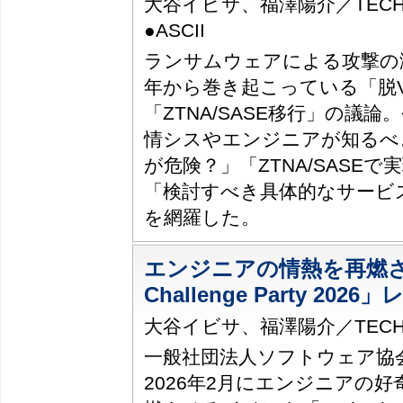
大谷イビサ、福澤陽介／TECH.A
●ASCII
ランサムウェアによる攻撃の
年から巻き起こっている「脱V
「ZTNA/SASE移行」の議
情シスやエンジニアが知るべ
が危険？」「ZTNA/SASE
「検討すべき具体的なサービ
を網羅した。
エンジニアの情熱を再燃さ
Challenge Party 202
大谷イビサ、福澤陽介／TECH.AS
一般社団法人ソフトウェア協会
2026年2月にエンジニアの