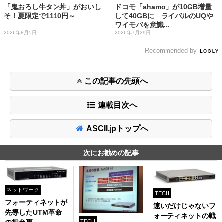
「鬼おろし牛タン丼」がおいし
ドコモ「ahamo」が10GB増量
そ！夏限定で1110円～
して40GBに ライバルのUQや
ワイモバを意識...
2026年8月5日
2026年7月29日
Recommended by
この記事の先頭へ
連載目次へ
ASCII.jpトップへ
次にお勧めの記事
ネットワーク
TECH
フォーティネットが
速いだけじゃないフ
先導したUTM革命
ォーティネットの戦
TECH