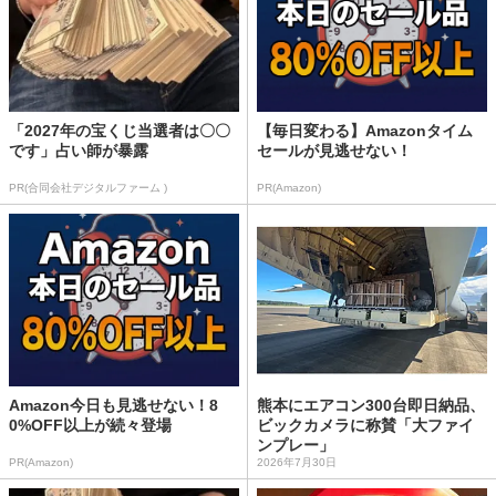
「2027年の宝くじ当選者は〇〇
【毎日変わる】Amazonタイム
です」占い師が暴露
セールが見逃せない！
PR(合同会社デジタルファーム )
PR(Amazon)
Amazon今日も見逃せない！8
熊本にエアコン300台即日納品、
0%OFF以上が続々登場
ビックカメラに称賛「大ファイ
ンプレー」
PR(Amazon)
2026年7月30日