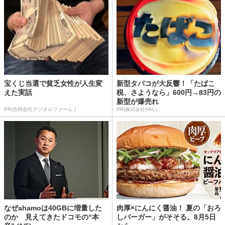
宝くじ当選で貧乏女性が人生変
新型タバコが大反響！「たばこ
えた実話
税、さようなら」600円→83円の
新型が爆売れ
PR(合同会社デジタルファーム )
PR(株式会社HAL)
なぜahamoは40GBに増量した
肉厚×にんにく醤油！ 夏の「おろ
のか 見えてきたドコモの“本
しバーガー」がそそる。8月5日