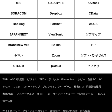
MSI
GIGABYTE
ASRock
SORACOM
Dropbox
CData
Backlog
Fortinet
ASUS
JAPANNEXT
ViewSonic
ソフマップ
brand new ME!
Belkin
HP
ヤマハ
Zoom
ソフトバンクのIoT
STORM
pCloud
ソフクリ
TOP
ASCII倶楽部
ビジネス
TECH
デジタル
iPhone/Mac
ホビー
自作PC
AV
アキバ
スマホ
スタートアップ
プログラミング+
ゲーム
格安SIM
倶楽部情報局
家電ASCII
アスキーグルメ
MITTR
IoT
サイバーセキュリティ小説コンテスト
SDGs
地方活性
サイトポリシー
プライバシーポリシー
運営会社
お問い合わせ
広告掲載