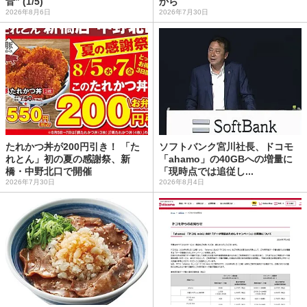
音” (1/5)
から
2026年8月6日
2026年7月30日
たれかつ丼が200円引き！ 「た
ソフトバンク宮川社長、ドコモ
れとん」初の夏の感謝祭、新
「ahamo」の40GBへの増量に
橋・中野北口で開催
「現時点では追従し...
2026年7月30日
2026年8月4日