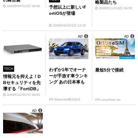
の舞台裏
略製品たち
2009年08月12日 09:00
予想以上に新しいF
2008年11月18日 04:00
ortiOSが登場
2009年04月22日 12:30
AD
AD
TECH
わずか1年でオーナ
最短5分で接続
ーが手放す車ランキ
情報元を抑えよ！D
ング あの日本車も
Bセキュリティを先
導する「FortiDB」
2009年12月07日 09:00
PR Skyrocket株式会社
PR LotusFlare Inc
AD