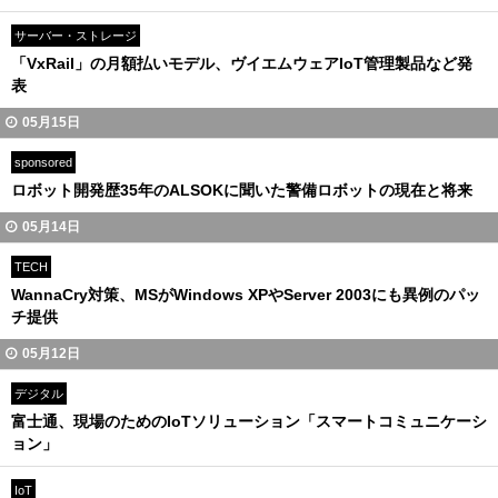
サーバー・ストレージ
「VxRail」の月額払いモデル、ヴイエムウェアIoT管理製品など発
表
05月15日
sponsored
ロボット開発歴35年のALSOKに聞いた警備ロボットの現在と将来
05月14日
TECH
WannaCry対策、MSがWindows XPやServer 2003にも異例のパッ
チ提供
05月12日
デジタル
富士通、現場のためのIoTソリューション「スマートコミュニケーシ
ョン」
IoT