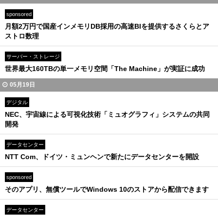
sponsored
月額2万円で国産インメモリDB採用の高速BIを提供するさくらとア
ストロ数理
サーバー・ストレージ
世界最大160TBの単一メモリ空間「The Machine」が実証に成功
05月19日
デジタル
NEC、宇宙線による可視化技術「ミュオグラフィ」システムの共同
開発
データセンター
NTT Com、ドイツ・ミュンヘンで新たにデータセンターを開設
sponsored
そのアプリ、無償ツールでWindows 10のストアから配信できます
データセンター