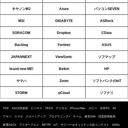
キヤノンMJ
Azure
パソコンSEVEN
MSI
GIGABYTE
ASRock
SORACOM
Dropbox
CData
Backlog
Fortinet
ASUS
JAPANNEXT
ViewSonic
ソフマップ
brand new ME!
Belkin
HP
ヤマハ
Zoom
ソフトバンクのIoT
STORM
pCloud
ソフクリ
TOP
ASCII倶楽部
ビジネス
TECH
デジタル
iPhone/Mac
ホビー
自作PC
AV
アキバ
スマホ
スタートアップ
プログラミング+
ゲーム
格安SIM
倶楽部情報局
家電ASCII
アスキーグルメ
MITTR
IoT
サイバーセキュリティ小説コンテスト
SDGs