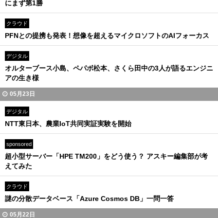
にまず第1勝
クラウド
PFNとの提携も発表！想像を超えるマイクロソフトのAIフォーカス
デジタル
オルターブース小島、ペパボ松本、さくら田中の3人が語るエンジニ
アの生き様
05月23日
デジタル
NTT東日本、農業IoT共同実証実験を開始
sponsored
超小型サーバー「HPE TM200」をどう使う？ アスキー編集部が考
えてみた
クラウド
謎の分散データベース「Azure Cosmos DB」一問一答
05月22日