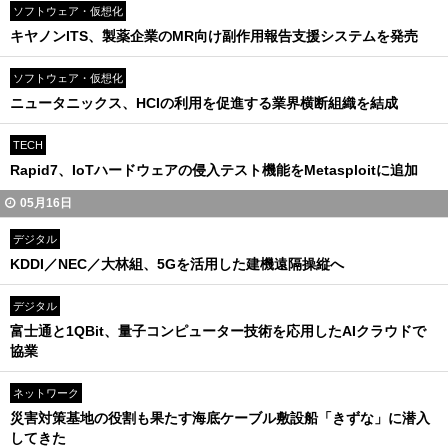
ソフトウェア・仮想化
キヤノンITS、製薬企業のMR向け副作用報告支援システムを発売
ソフトウェア・仮想化
ニュータニックス、HCIの利用を促進する業界横断組織を結成
TECH
Rapid7、IoTハードウェアの侵入テスト機能をMetasploitに追加
05月16日
デジタル
KDDI／NEC／大林組、5Gを活用した建機遠隔操縦へ
デジタル
富士通と1QBit、量子コンピューター技術を応用したAIクラウドで
協業
ネットワーク
災害対策基地の役割も果たす海底ケーブル敷設船「きずな」に潜入
してきた