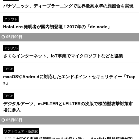
パナソニック、ディープラーニングで世界最高水準の顔照合を実現
クラウド
HoloLens発明者が国内初登壇！2017年の「de:code」
05月09日
デジタル
さくらインターネット、IoT事業でマイクロソフトなどと協業
TECH
macOSやAndroidに対応したエンドポイントセキュリティー「Trap
s」
TECH
デジタルアーツ、m-FILTERとi-FILTERの次版で標的型攻撃対策市
場に参入
05月08日
ソフトウェア・仮想化