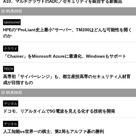
A10、マルチクラウドのADC／セキュリティを統合する新製品
05月29日
sponsored
HPEの“ProLiant史上最小”サーバー、TM200はどんな可能性を開く
のか
クラウド
「Chainer」をMicrosoft Azureに最適化、Windowsもサポート
TECH
高専初「サイバーレンジ」も、都立産技高専のセキュリティ人材育
成が目指すもの
05月26日
デジタル
ドコモ、リアルタイムで5G電波を見える化する技術を開発
デジタル
人工知能vs世界一の棋士、第2局もアルファ碁の勝利