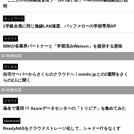
「ここがOSS系構成管理ツールの良い所」---Ansible製品統括が説
明
ネットワーク
1学級全員に同じ無線LAN速度、バッファローの学校専用AP
クラウド
IBMが各業界パートナーと「学習済みWatson」を提供する意味
05月02日
デジタル
自宅サーバーからさくらのクラウドへ！mstdn.jpとの2週間をさく
らの2人に聞く
05月01日
クラウド
偽名で運用 !? Azureデータセンターの「トリビア」を集めてみた
sponsored
ReadyNASをクラウドストレージ化して、シャドーITをなくす