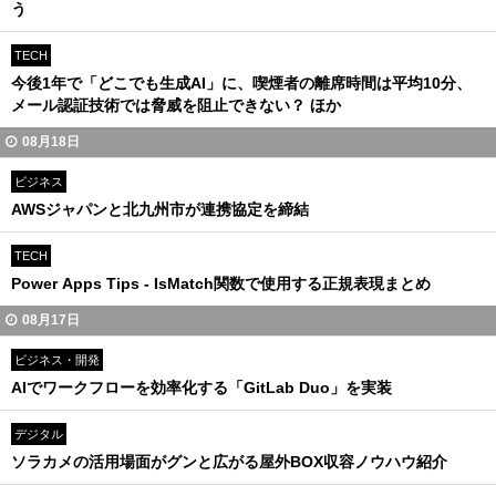
う
TECH
今後1年で「どこでも生成AI」に、喫煙者の離席時間は平均10分、
メール認証技術では脅威を阻止できない？ ほか
08月18日
ビジネス
AWSジャパンと北九州市が連携協定を締結
TECH
Power Apps Tips - IsMatch関数で使用する正規表現まとめ
08月17日
ビジネス・開発
AIでワークフローを効率化する「GitLab Duo」を実装
デジタル
ソラカメの活用場面がグンと広がる屋外BOX収容ノウハウ紹介