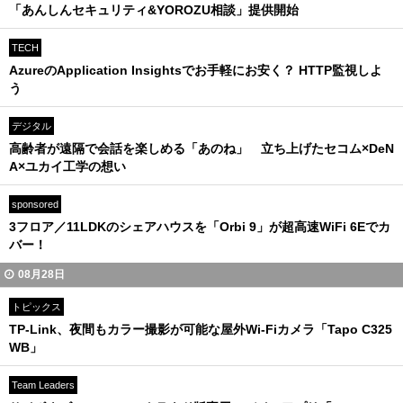
「あんしんセキュリティ&YOROZU相談」提供開始
TECH
AzureのApplication Insightsでお手軽にお安く？ HTTP監視しよ
う
デジタル
高齢者が遠隔で会話を楽しめる「あのね」 立ち上げたセコム×DeN
A×ユカイ工学の想い
sponsored
3フロア／11LDKのシェアハウスを「Orbi 9」が超高速WiFi 6Eでカ
バー！
08月28日
トピックス
TP-Link、夜間もカラー撮影が可能な屋外Wi-Fiカメラ「Tapo C325
WB」
Team Leaders