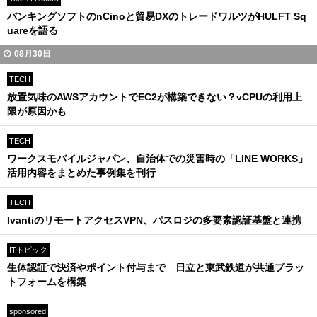
バンキングソフトのnCinoと貿易DXのトレードワルツがHULFT Sq
uareを語る
08月30日
TECH
放置気味のAWSアカウントでEC2が構築できない？vCPUの利用上
限が原因かも
TECH
ワークスモバイルジャパン、自治体での災害時の「LINE WORKS」
活用内容をまとめた事例集を刊行
TECH
IvantiのリモートアクセスVPN、パスロジの多要素認証基盤と連携
ITトピック
生体認証で決済やポイント付与まで 日立と東武鉄道が共通プラッ
トフォームを構築
sponsored