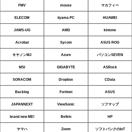
FMV
mouse
マカフィー
ELECOM
iiyama PC
HUAWEI
JAWS-UG
AMD
kintone
Acrobat
Sycom
ASUS ROG
キヤノンMJ
Azure
パソコンSEVEN
MSI
GIGABYTE
ASRock
SORACOM
Dropbox
CData
Backlog
Fortinet
ASUS
JAPANNEXT
ViewSonic
ソフマップ
brand new ME!
Belkin
HP
ヤマハ
Zoom
ソフトバンクのIoT