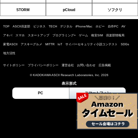
STORM
pCloud
ソフクリ
TOP
ASCII倶楽部
ビジネス
TECH
デジタル
iPhone/Mac
ホビー
自作PC
AV
アキバ
スマホ
スタートアップ
プログラミング+
ゲーム
格安SIM
倶楽部情報局
家電ASCII
アスキーグルメ
MITTR
IoT
サイバーセキュリティ小説コンテスト
SDGs
地方活性
サイトポリシー
プライバシーポリシー
運営会社
お問い合わせ
広告掲載
© KADOKAWA ASCII Research Laboratories, Inc. 2026
表示形式
PC
スマートフォン