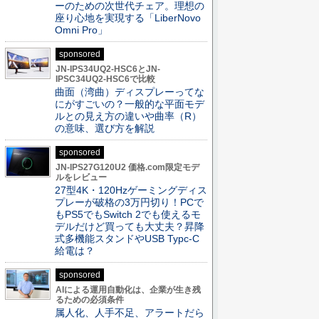
ーのための次世代チェア。理想の
座り心地を実現する「LiberNovo
Omni Pro」
sponsored
JN-IPS34UQ2-HSC6とJN-
IPSC34UQ2-HSC6で比較
曲面（湾曲）ディスプレーってな
にがすごいの？一般的な平面モデ
ルとの見え方の違いや曲率（R）
の意味、選び方を解説
sponsored
JN-IPS27G120U2 価格.com限定モデ
ルをレビュー
27型4K・120Hzゲーミングディス
プレーが破格の3万円切り！PCで
もPS5でもSwitch 2でも使えるモ
デルだけど買っても大丈夫？昇降
式多機能スタンドやUSB Typc-C
給電は？
sponsored
AIによる運用自動化は、企業が生き残
るための必須条件
属人化、人手不足、アラートだら