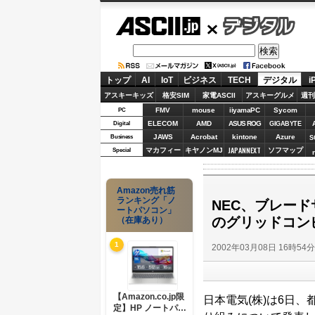
ASCII.jp
デジタル
トップ
AI
IoT
ビジネス
TECH
デジタル
i
アスキーキッズ
格安SIM
家電ASCII
アスキーグルメ
週刊
FMV
mouse
iiyamaPC
Sycom
PC
ELECOM
AMD
ASUS ROG
Digital
GIGABYTE
JAWS
Acrobat
kintone
Azure
Business
S
JAPANNEXT
マカフィー
キヤノンMJ
ソフマップ
Special
Amazon売れ筋
ランキング「ノ
NEC、ブレー
ートパソコン」
のグリッドコン
（在庫あり）
1
2002年03月08日 16時54
【Amazon.co.jp限
日本電気(株)は6日
定】HP ノートパソ