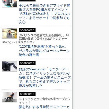
手ぶらで挑戦できるアプライド豊
田店の自作PC組み立てイベント
で感動の完成体験を！ プロのスタ
ッフによるサポートで初参加でも
安心
sponsored
ガバナンスの徹底で安全を担保し、AI
活用の促進で目指すのは“トレジャー
Box”という成長エンジン
“120TB消失危機”を救ったBox。
ゼネラルが挑むグローバルデータ
統合の舞台裏
sponsored
好評のViewSonic「モニターアー
ム」にスタイリッシュなモデルが
新登場！ アームの動きがスムーズ
で、机も広く使えてデスクトップ
環境が激変した
sponsored
スイッチひとつで背中のS字カーブにフ
ィット！
腰を気にする長時間デスクワーカ