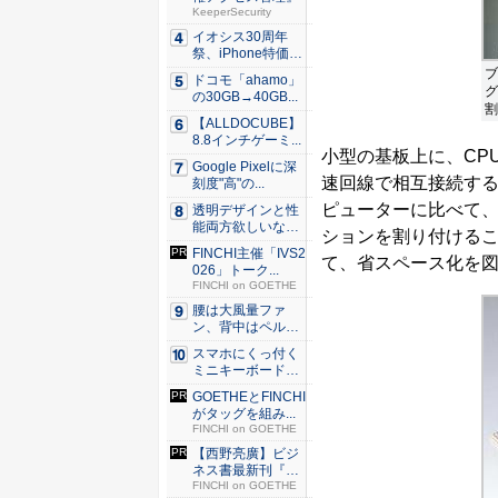
KeeperSecurity
イオシス30周年
祭、iPhone特価品
を...
ブ
ドコモ「ahamo」
グ
の30GB→40GB...
割
【ALLDOCUBE】
8.8インチゲーミ...
小型の基板上に、CP
Google Pixelに深
速回線で相互接続す
刻度"高"の...
ピューターに比べて
透明デザインと性
能両方欲しいな
ションを割り付ける
ら。LDA...
FINCHI主催「IVS2
て、省スペース化を
026」トーク...
FINCHI on GOETHE
腰は大風量ファ
ン、背中はペルチ
ェ冷却。ダ...
スマホにくっ付く
ミニキーボード！
触ってわ...
GOETHEとFINCHI
がタッグを組み...
FINCHI on GOETHE
【西野亮廣】ビジ
ネス書最新刊『北
極星 僕...
FINCHI on GOETHE