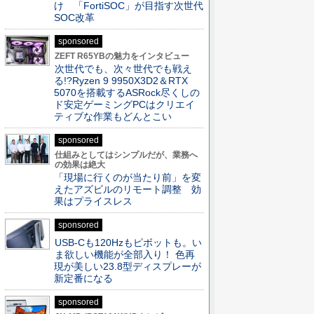
け 「FortiSOC」が目指す次世代
SOC改革
sponsored
ZEFT R65YBの魅力をインタビュー
次世代でも、次々世代でも戦え
る!?Ryzen 9 9950X3D2＆RTX
5070を搭載するASRock尽くしの
ド安定ゲーミングPCはクリエイ
ティブな作業もどんとこい
sponsored
仕組みとしてはシンプルだが、業務へ
の効果は絶大
「現場に行くのが当たり前」を変
えたアズビルのリモート調整 効
果はプライスレス
sponsored
USB-Cも120Hzもピボットも。い
ま欲しい機能が全部入り！ 色再
現が美しい23.8型ディスプレーが
新定番になる
sponsored