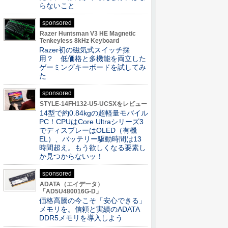
らないこと
sponsored
Razer Huntsman V3 HE Magnetic
Tenkeyless 8kHz Keyboard
Razer初の磁気式スイッチ採
用？ 低価格と多機能を両立した
ゲーミングキーボードを試してみ
た
sponsored
STYLE-14FH132-U5-UCSXをレビュー
14型で約0.84kgの超軽量モバイル
PC！CPUはCore Ultraシリーズ3
でディスプレーはOLED（有機
EL）、バッテリー駆動時間は13
時間超え。もう欲しくなる要素し
か見つからないッ！
sponsored
ADATA（エイデータ）
「AD5U480016G-D」
価格高騰の今こそ「安心できる」
メモリを。信頼と実績のADATA
DDR5メモリを導入しよう