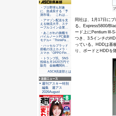
ASCII倶楽部
・プロ野球も対象
ブ
に、急成長する「予
測市場」 これは…
同社は、1月17日にブレー
・アマゾン配送を支
える物流大手、ステ
る。Express5800/
ーブルコイン企業…
ード上にPentium I
・あこがれの旗艦モ
バイルノートPC最新
つき、3.5インチのHD
モデル=「ThinkPa…
っている。HDDは基
・ハッセルブラッド
搭載の頂上カメラ・
り、ボードとHDDを
スマホ「OPPO Fin…
・トランプ氏、SNS
投稿を月1620万円で
販売 金融機関向…
ASCII倶楽部とは
注目ニュース
週刊アスキー特別
編集 週アス
2026August