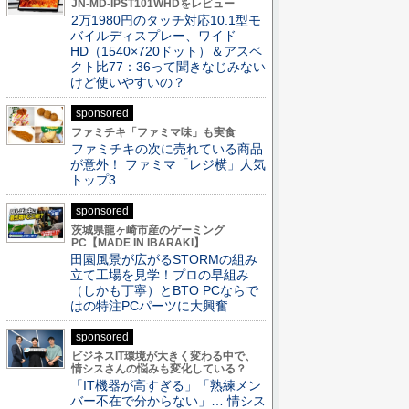
JN-MD-IPST101WHDをレビュー
2万1980円のタッチ対応10.1型モ
バイルディスプレー、ワイド
HD（1540×720ドット）＆アスペ
クト比77：36って聞きなじみない
けど使いやすいの？
sponsored
ファミチキ「ファミマ味」も実食
ファミチキの次に売れている商品
が意外！ ファミマ「レジ横」人気
トップ3
sponsored
茨城県龍ヶ崎市産のゲーミング
PC【MADE IN IBARAKI】
田園風景が広がるSTORMの組み
立て工場を見学！プロの早組み
（しかも丁寧）とBTO PCならで
はの特注PCパーツに大興奮
sponsored
ビジネスIT環境が大きく変わる中で、
情シスさんの悩みも変化している？
「IT機器が高すぎる」「熟練メン
バー不在で分からない」… 情シス