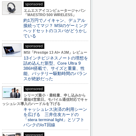
sponsored
エムエスアイコンピュータージャパン
「MAESTRO 500 WIRELESS」
約1万円でノイキャン、デュアル
接続ってマジ？ MSIのゲーミング
ヘッドセットのコスパがどうかし
ている
sponsored
MSI「Prestige 13 AI+ A3M」レビュー
13インチビジネスノートの理想を
詰め込んだ新型、Core Ultra 9
386H搭載で、サイズと重量、性
能、バッテリー駆動時間のバラン
スが絶妙だった
sponsored
シリーズ最小・最軽量、申し込みから
最短4営業日。モバイル通信対応でキャ
ッシュレス導入のハードルを下げる
キャッシュレス決済の利用シーン
を広げる 三井住友カードの
「stera terminal light」とソフト
バンクのIoT回線
sponsored