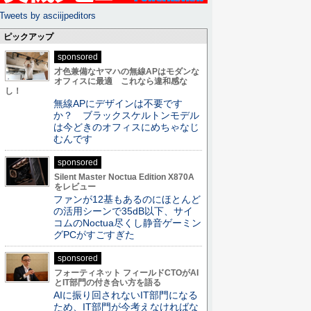
Tweets by asciijpeditors
ピックアップ
sponsored
才色兼備なヤマハの無線APはモダンな
オフィスに最適 これなら違和感な
し！
無線APにデザインは不要です
か？ ブラックスケルトンモデル
は今どきのオフィスにめちゃなじ
むんです
sponsored
Silent Master Noctua Edition X870A
をレビュー
ファンが12基もあるのにほとんど
の活用シーンで35dB以下、サイ
コムのNoctua尽くし静音ゲーミン
グPCがすごすぎた
sponsored
フォーティネット フィールドCTOがAI
とIT部門の付き合い方を語る
AIに振り回されないIT部門になる
ため、IT部門が今考えなければな