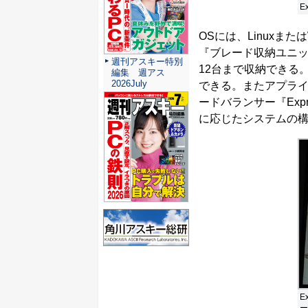
E
OSには、Linuxまたは
『ブレード収納ユニッ
週刊アスキー特別
12台まで収納できる
編集 週アス
2026July
できる。またアプライ
ードバランサー『Expre
に応じたシステムの
E
ー