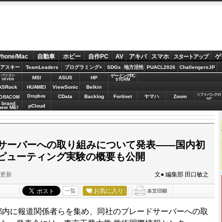
Phone/Mac
自動車
ホビー
自作PC
AV
アキバ
スマホ
ゲ
スタートアップ
アスキー
TeamLeaders
プログラミング+
SDGs
地方活性
PUACL2026
ChallengersJP
パソコン
ゲーミングPC
MSI
ASUS
HP
STORM
SEVEN
ASRock
HUAWEI
ViewSonic
Belkin
ソフトバンクの
Dropbox
CData
Backlog
Fortinet
ヤマハ
Zoom
ORACOM
IoT
brand
pCloud
new ME!
ドサーバーへの取り組みについて発表――国内初
ピューティング実験の概要も公開
分更新
文● 編集部 田口敏之
お気に入り
一覧
、都内に報道関係者らを集め、同社のブレードサーバーへの取