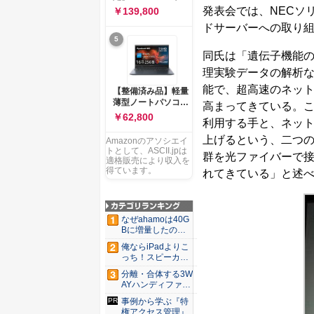
ー 83K9003JJP ノー
ソコン Vivobook 15
発表会では、NECソ
￥139,800
トPC
M1502NAQ 15.6イ
ドサーバーへの取り
ンチ AMD Ryzen 7
5
170 メモリ16GB
SSD 512GB
同氏は「遺伝子機能
Microsoft 365
理実験データの解析
Personal (24か月版)
搭載 Windows 11 重
能で、超高速のネッ
【整備済み品】軽量
量1.7kg Wi-Fi 6E ク
薄型ノートパソコン
高まってきている。
ワイエットブルー
dynabook G83 ■
￥62,800
M1502NAQ-
利用する手と、ネット
13.3型
R7165BUWS
FHD(1920x1080) -
上げるという、二つ
Amazonのアソシエイ
高性能第11世代Core
トとして、ASCII.jpは
群を光ファイバーで接
i5-1135G7 - メモリ
適格販売により収入を
16GB - SSD 256GB
得ています。
れてきている」と述
- Webカメラ -
WiFi&Bluetooth -
USB Type-C - MS
Office 2021 - Win11
なぜahamoは40G
搭載
Bに増量したの
か ...
俺ならiPadよりこ
っち！スピーカー
9個...
分離・合体する3W
AYハンディファ
ン。置...
事例から学ぶ『特
権アクセス管理』