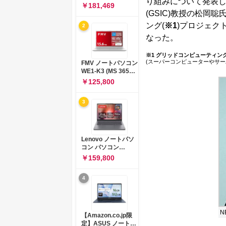
り組みについて発表し
コン 15-fd 15.6イン
￥181,469
チ インテル Core 5
(GSIC)教授の松岡
120U メモリ16GB
ング(
※1
)プロジェクト
2
SSD512GB
Windows 11
なった。
Microsoft Office
2024搭載 WPS
※1 グリッドコンピューティン
Office搭載 カメラシ
(スーパーコンピューターやサ
FMV ノートパソコン
ャッター 指紋認証 薄
WE1-K3 (MS 365
型 Copilotキー搭載
Personal/Copilotキ
￥125,800
ナチュラルシルバー
ー搭載/Win 11/15.6
(BJ0M5PA-AAAI)
型/Core
3
i5/16GB/SSD
512GB/ホワイト)
FMVWK3E15W_AZ
Lenovo ノートパソ
コン パソコン
IdeaPad Slim 3 14.0
￥159,800
インチ AMD
Ryzen™ 5 8640HS
4
メモリ16GB
SSD512GB
Microsoft 365 試用
版 Windows11 バッ
テリー駆動12.6時間
N
【Amazon.co.jp限
重量1.39kg ルナグレ
定】ASUS ノートパ