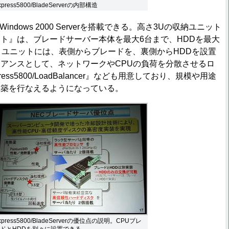
xpress5800/BladeServerの内部構造
Windows 2000 Serverを搭載できる。高さ3Uの収納ユニット
ト』は、ブレードサーバー本体を最大6台まで、HDDを最大
。ユニットには、表側からブレードを、裏側からHDDを設置
アンスとして、ネットワークやCPUの負荷を分散させるロ
ss5800/LoadBalancer』なども用意しており、規模や用途
構築を行なえるようになっている。
xpress5800/BladeServerの優位点の説明。CPUブレ
ドとHDDを別々に設置できる