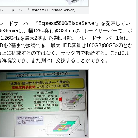
レードサーバー『Express5800/BladeServer』
ドサーバー『Express5800/BladeServer』を発表してい
BladeServerは、幅128×奥行き334mmの1ボードサーバーで、ボ
II-S-1.26GHzを最大2基まで搭載可能。ブレードサーバー1台に
Dを2基まで接続でき、最大HDD容量は160GB(80GB×2)とな
板上に搭載するのではなく、ラック内で接続する。これによ
随時増設でき、また別々に交換することができる。